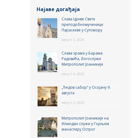
Најаве догађаја
Слава Цркве Свете
преподобномученице
Параскеве у Сутомору
август 5, 2026
Слава храма у Барама
Радовића, богослужи
Митрополит Јоаникије
август 4, 2026
„Ђедов сабор“ у Осојану 9.
августа
август 2, 2026
Митрополит Јоаникије на
Илиндан служи у Горњем
манастиру Острог