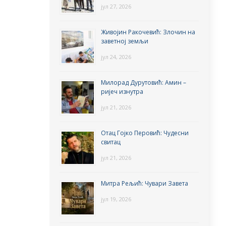
јул 27, 2026
Живојин Ракочевић: Злочин на
заветној земљи
јул 24, 2026
Милорад Дурутовић: Амин –
ријеч изнутра
јул 21, 2026
Отац Гојко Перовић: Чудесни
свитац
јул 21, 2026
Митра Рељић: Чувари Завета
јул 19, 2026