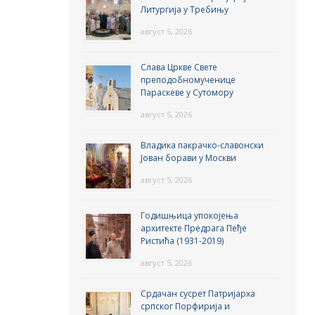
Литургија у Требињу
август 5, 2026
Слава Цркве Свете
преподобномученице
Параскеве у Сутомору
август 5, 2026
Владика пакрачко-славонски
Јован борави у Москви
август 5, 2026
Годишњица упокојења
архитекте Предрага Пеђе
Ристића (1931-2019)
август 5, 2026
Срдачан сусрет Патријарха
српског Порфирија и