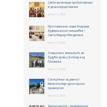
Свети мученици пребиловачки
и доњохерцеговачки
август 5, 2026
Прослављена слава Епархије
будимљанско-никшићке –
Света Марија Магдалина
август 5, 2026
Освештано земљиште за
будући храм у Бобову код
Пљеваља
август 5, 2026
Саопштење за јавност
Митрополије црногорско-
приморске
август 5, 2026
Љетна школа – Архијерејска