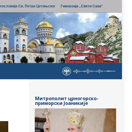
гословија Св. Петра Цетињског
Гимназија „Свети Сава“
Митрополит црногорско-
приморски Јоаникије