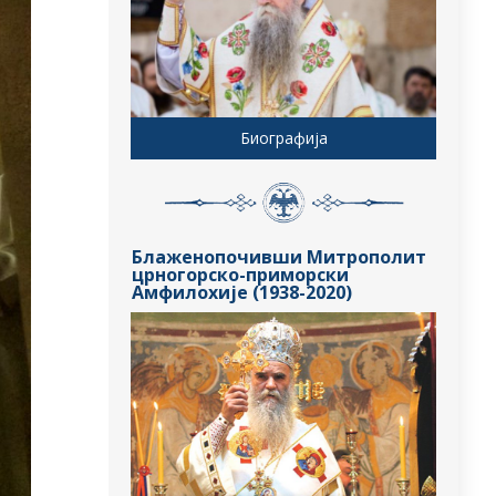
Биографија
Блаженопочивши Митрополит
црногорско-приморски
Амфилохије (1938-2020)