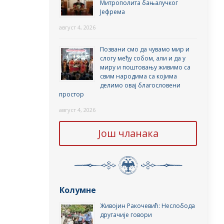
Митрополита бањалучког
Јефрема
август 4, 2026
Позвани смо да чувамо мир и
слогу међу собом, али и да у
миру и поштовању живимо са
свим народима са којима
делимо овај благословени
простор
август 4, 2026
Још чланака
Колумне
Живојин Ракочевић: Неслобода
другачије говори