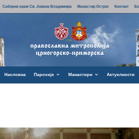
Саборни храм Св. Јована Владимира
Манастир Острог
Контакт
Бо
Насловна
Парохије
Манастири
Актуелности