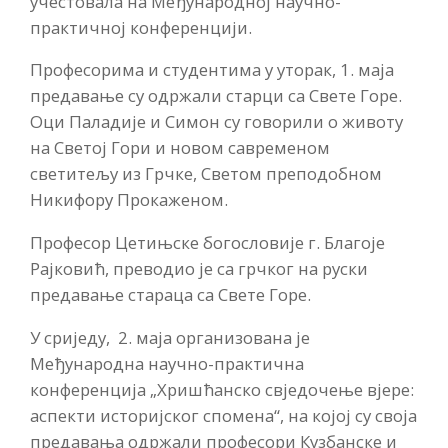
учестовала на Међународној научно-
практичној конференцији.
Професорима и студентима у уторак, 1. маја
предавање су одржали старци са Свете Горе.
Оци Паладије и Симон су говорили о животу
на Светој Гори и новом савременом
светитељу из Грчке, Светом преподобном
Никифору Прокаженом.
Професор Цетињске богословије г. Благоје
Рајковић, преводио је са грчког на руски
предавање стараца са Свете Горе.
У сриједу, 2. маја организована је
Међународна научно-практична
конференција „Хришћанско свједочење вјере:
аспекти историјског спомена“, на којој су своја
предавања одржали професори Кузбанске и