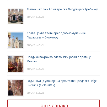
Љетна школа – Архијерејска Литургија у Требињу
август 5, 2026
Слава Цркве Свете преподобномученице
Параскеве у Сутомору
август 5, 2026
Владика пакрачко-славонски Јован борави у
Москви
август 5, 2026
Годишњица упокојења архитекте Предрага Пеђе
Ристића (1931-2019)
август 5, 2026
Још чланака