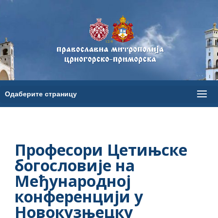
Професори Цетињске
богословије на
Међународној
конференцији у
Новокузњецку