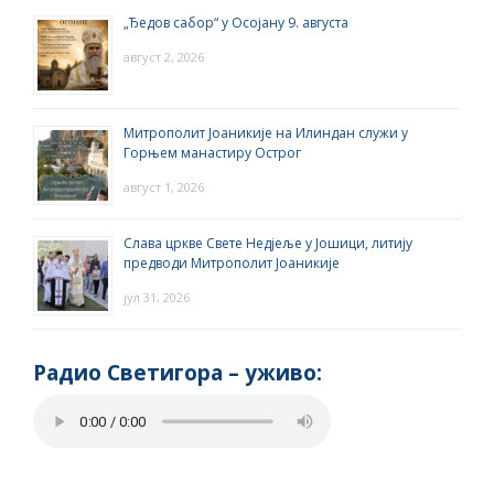
„Ђедов сабор“ у Осојану 9. августа
август 2, 2026
Митрополит Јоаникије на Илиндан служи у
Горњем манастиру Острог
август 1, 2026
Слава цркве Свете Недјеље у Јошици, литију
предводи Митрополит Јоаникије
јул 31, 2026
Радио Светигора – yживо: