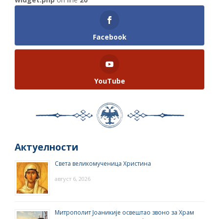
Facebook
YouTube
Актуелности
Света великомученица Христина
август 6, 2026
Митрополит Јоаникије освештао звоно за Храм