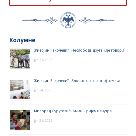
Колумне
Живојин Ракочевић: Неслобода другачије говори
јул 27, 2026
Живојин Ракочевић: Злочин на заветној земљи
јул 24, 2026
Милорад Дурутовић: Амин – ријеч изнутра
јул 21, 2026