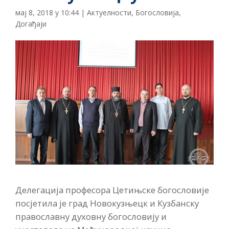
мај 8, 2018 у 10:44
|
Актуелности
,
Богословија
,
Догађаји
Делегација професора Цетињске богословије
посјетила је град Новокузњецк и Кузбанску
православну духовну богословију и