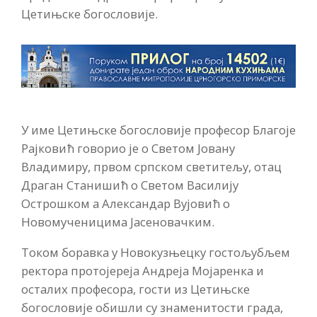
Цетињске богословије.
У име Цетињске богословије професор Благоје
Рајковић говорио је о Светом Јовану
Владимиру, првом српском светитељу, отац
Драган Станишић о Светом Василију
Острошком а Александар Вујовић о
Новомученицима Јасеновачким.
Током боравка у Новокузњецку гостољубљем
ректора протојереја Андреја Мојаренка и
осталих професора, гости из Цетињске
богословије обишли су знаменитости града,