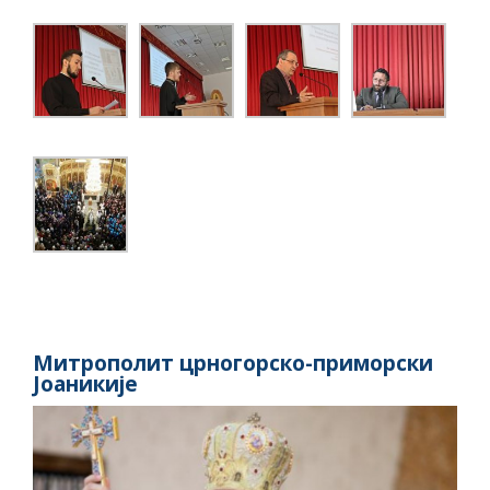
Митрополит црногорско-приморски
Јоаникије