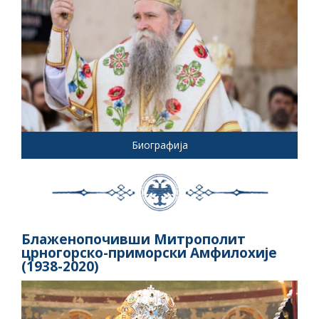
Биографија
Блаженопочивши Митрополит
црногорско-приморски Амфилохије
(1938-2020)