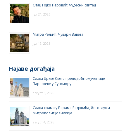
Отац Гојко Перовић: Чудесни свитац
јул 21, 2026
Митра Рељић: Чувари Завета
јул 19, 2026
Најаве догађаја
Слава Цркве Свете преподобномученице
Параскеве у Сутомору
август 5, 2026
Слава храма у Барама Радовића, богослужи
Митрополит Јоаникије
август 4, 2026