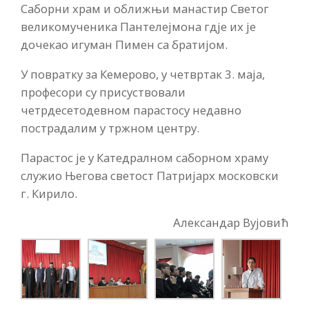
Саборни храм и оближњи манастир Светог
великомученика Пантелејмона гдје их је
дочекао игуман Пимен са братијом.
У повратку за Кемерово, у четвртак 3. маја,
професори су присуствовали
четрдесетодевном парастосу недавно
пострадалим у тржном центру.
Парастос је у Катедралном саборном храму
служио Његова светост Патријарх московски
г. Кирило.
Александар Вујовић