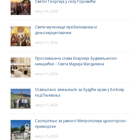
Светог Георгија у селу Горовићи
август 6, 2026
Свети мученици пребиловачки и
доњохерцеговачки
август 5, 2026
Прослављена слава Епархије будимљанско-
никшићке – Света Марија Магдалина
август 5, 2026
Освештано земљиште за будући храм у Бобову
код Пљеваља
август 5, 2026
Саопштење за јавност Митрополије црногорско-
приморске
август 5, 2026