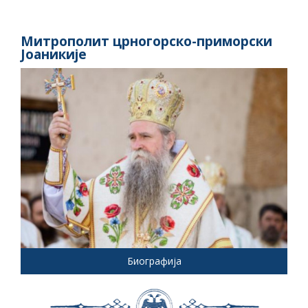
Митрополит црногорско-приморски
Јоаникије
Биографија