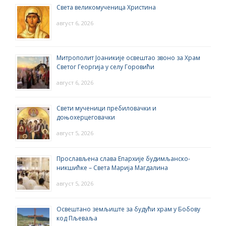
Света великомученица Христина
август 6, 2026
Митрополит Јоаникије освештао звоно за Храм
Светог Георгија у селу Горовићи
август 6, 2026
Свети мученици пребиловачки и
доњохерцеговачки
август 5, 2026
Прослављена слава Епархије будимљанско-
никшићке – Света Марија Магдалина
август 5, 2026
Освештано земљиште за будући храм у Бобову
код Пљеваља