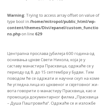
Warning
: Trying to access array offset on value of
type bool in
/home/mitropol/public_html/wp-
content/themes/Divi/epanel/custom_functio
ns.php
on line
629
Цен­трал­на про­сла­ва ју­би­ле­ја 600 година од
оснивања цркве Свети Никола, која је у
саставу манастира Прасквица, одржаће се у
периоду од 8. до 15 септембра у Будви. Тим
поводом ће се одр­жа­ти и на­уч­ни скуп на ко­ме
ће углед­на ли­ца из цр­кве­ног и свје­тов­ног жи­
во­та го­во­ри­ти о ма­на­сти­ру Пра­скви­ца, као и
промоција документарног филма „Прасквица
– Душа Паштровића“. Одржаће се и изложбе