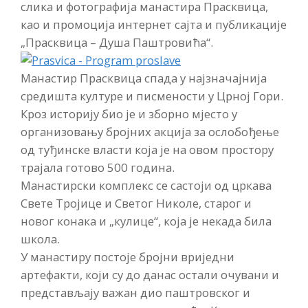
слика и фотографија манастира Прасквица,
као и промоција интернет сајта и публикације
„Прасквица – Душа Паштровића“.
Манастир Прасквица спада у најзначајнија
средишта културе и писмености у Црној Гори.
Кроз историју био је и зборно мјесто у
организовању бројних акција за ослобођење
од туђинске власти која је на овом простору
трајала готово 500 година.
Манастирски комплекс се састоји од цркава
Свете Тројице и Светог Николе, старог и
новог конака и „кулице“, која је некада била
школа.
У манастиру постоје бројни вриједни
артефакти, који су до данас остали очувани и
представљају важан дио паштровског и