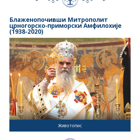
Блаженопочивши Митрополит
црногорско-приморски Амфилохије
(1938-2020)
Животопис