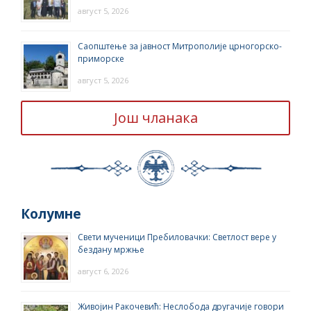
август 5, 2026
Саопштење за јавност Митрополије црногорско-
приморске
август 5, 2026
Још чланака
Колумне
Свети мученици Пребиловачки: Светлост вере у
бездану мржње
август 6, 2026
Живојин Ракочевић: Неслобода другачије говори