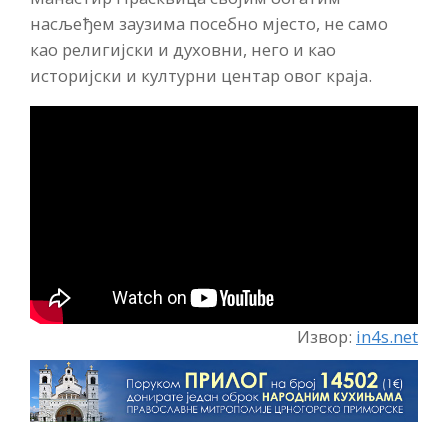
насљеђем заузима посебно мјесто, не само
као религијски и духовни, него и као
историјски и културни центар овог краја.
Извор:
in4s.net