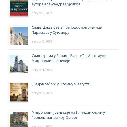
аутора Александра Вујовића
август 6, 2026
Слава Цркве Свете преподобномученице
Параскеве у Сутомору
август 5, 2026
Слава храма у Барама Радовића, богослужи
Митрополит Јоаникије
август 4, 2026
„Ђедов сабор“ у Осојану 9. августа
август 2, 2026
Митрополит Јоаникије на Илиндан служи у
Горњем манастиру Острог
август 1, 2026