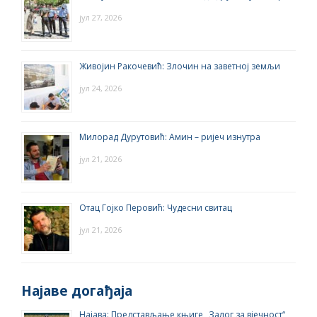
јул 27, 2026
Живојин Ракочевић: Злочин на заветној земљи
јул 24, 2026
Милорад Дурутовић: Амин – ријеч изнутра
јул 21, 2026
Отац Гојко Перовић: Чудесни свитац
јул 21, 2026
Најаве догађаја
Најава: Представљање књиге „Залог за вјечност“