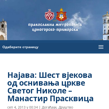
Најава: Шест вјекова
од оснивања цркве
Светог Николе –
Манастир Прасквица
сеп 4, 2013 у 00:34
|
Догађаји
,
Друштво