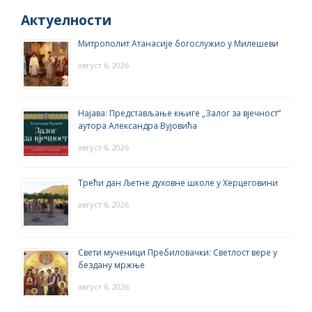
Актуелности
Митрополит Атанасије богослужио у Милешеви
август 6, 2026
Најава: Представљање књиге „Залог за вјечност“
аутора Александра Вујовића
август 6, 2026
Трећи дан Љетне духовне школе у Херцеговини
август 6, 2026
Свети мученици Пребиловачки: Светлост вере у
бездану мржње
август 6, 2026