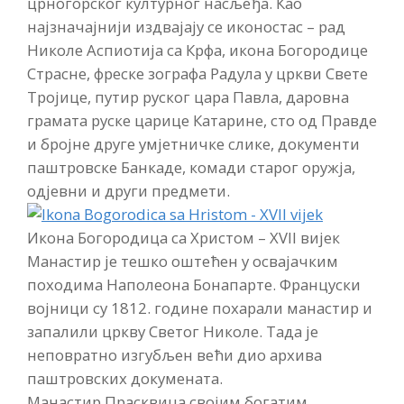
црногорског културног насљеђа. Као
најзначајнији издвајају се иконостас – рад
Николе Аспиотија са Крфа, икона Богородице
Страсне, фреске зографа Радула у цркви Свете
Тројице, путир руског цара Павла, даровна
грамата руске царице Катарине, сто од Правде
и бројне друге умјетничке слике, документи
паштровске Банкаде, комади старог оружја,
одјевни и други предмети.
Икона Богородица са Христом – XVII вијек
Манастир је тешко оштећен у освајачким
походима Наполеона Бонапарте. Француски
војници су 1812. године похарали манастир и
запалили цркву Светог Николе. Тада је
неповратно изгубљен већи дио архива
паштровских докумената.
Манастир Прасквица својим богатим