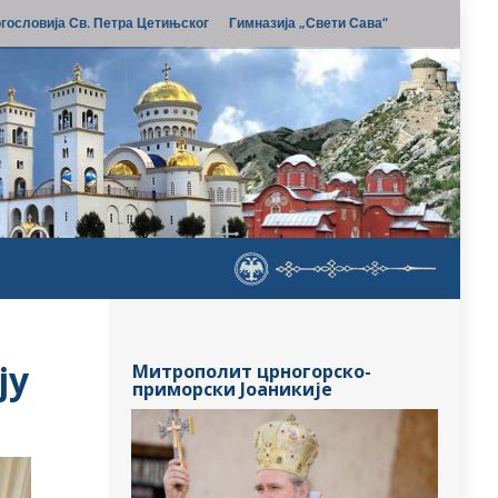
гословија Св. Петра Цетињског
Гимназија „Свети Сава“
ју
Митрополит црногорско-
приморски Јоаникије