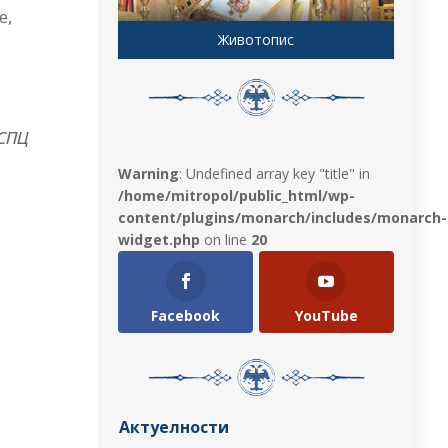
е,
Животопис
 СПЦ
Warning
: Undefined array key "title" in
/home/mitropol/public_html/wp-
content/plugins/monarch/includes/monarch-
widget.php
on line
20
Facebook
YouTube
Актуелности