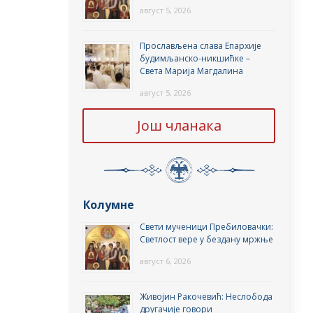
август 5, 2026
Прослављена слава Епархије
будимљанско-никшићке –
Света Марија Магдалина
август 5, 2026
Још чланака
Колумне
Свети мученици Пребиловачки:
Светлост вере у бездану мржње
август 6, 2026
Живојин Ракочевић: Неслобода
другачије говори