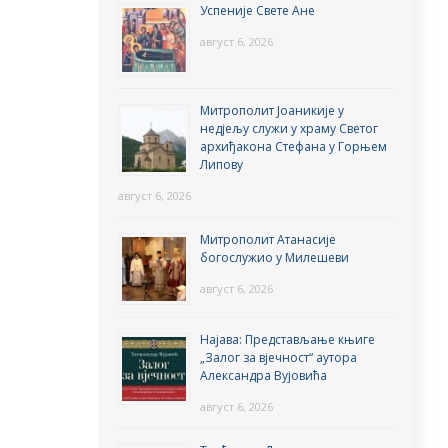
Успеније Свете Ане
август 6, 2026
Митрополит Јоаникије у
недјељу служи у храму Светог
архиђакона Стефана у Горњем
Липову
август 6, 2026
Митрополит Атанасије
богослужио у Милешеви
август 6, 2026
Најава: Представљање књиге
„Залог за вјечност“ аутора
Александра Вујовића
август 6, 2026