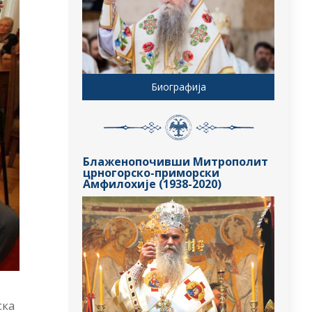
Биографија
Блаженопочивши Митрополит
црногорско-приморски
Амфилохије (1938-2020)
ска