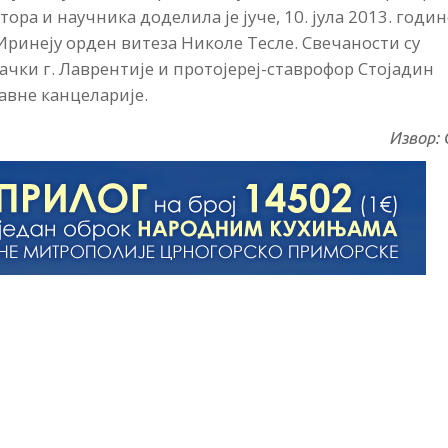
ра и научника доделила је јуче, 10. јула 2013. годин
Иринеју орден витеза Николе Тесле. Свечаности су
чки г. Лаврентије и протојереј-ставрофор Стојадин
авне канцеларије.
Извор: