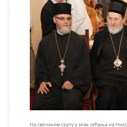
На свечаном скупу у знак сећања на Нико