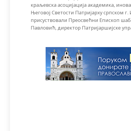
краљевска асоцијација академика, иновато
Његовој Светости Патријарху српском г. 
присуствовали Преосвећни Епископ шаба
Павловић, директор Патријаршијске упр