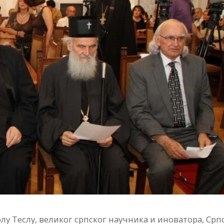
лу Теслу, великог српског научника и иноватора, Срп