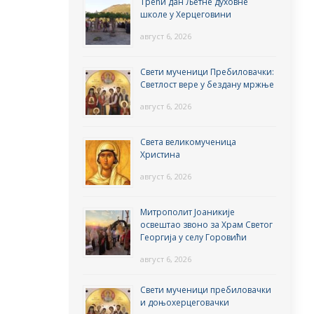
Трећи дан Љетне духовне
школе у Херцеговини
август 6, 2026
Свети мученици Пребиловачки:
Светлост вере у бездану мржње
август 6, 2026
Света великомученица
Христина
август 6, 2026
Митрополит Јоаникије
освештао звоно за Храм Светог
Георгија у селу Горовићи
август 6, 2026
Свети мученици пребиловачки
и доњохерцеговачки