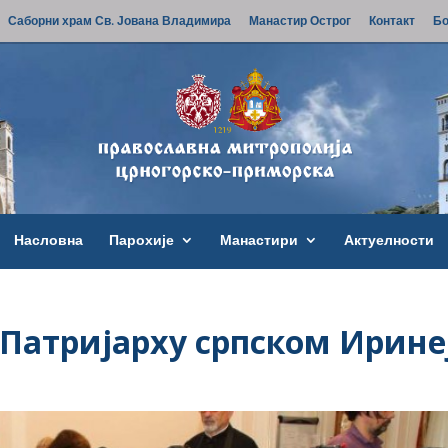
Саборни храм Св. Јована Владимира
Манастир Острог
Контакт
Бо
Насловна
Парохије
Манастири
Актуелности
Патријарху српском Ирине