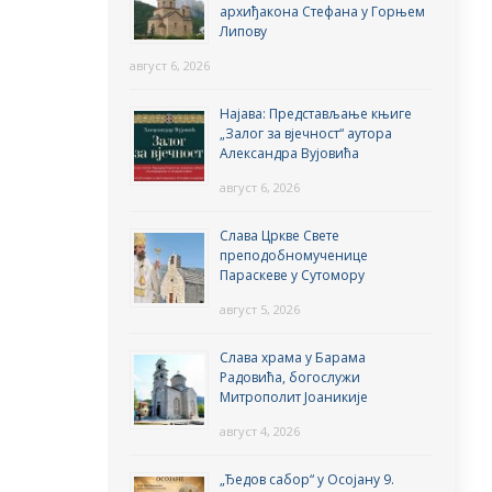
архиђакона Стефана у Горњем
Липову
август 6, 2026
Најава: Представљање књиге
„Залог за вјечност“ аутора
Александра Вујовића
август 6, 2026
Слава Цркве Свете
преподобномученице
Параскеве у Сутомору
август 5, 2026
Слава храма у Барама
Радовића, богослужи
Митрополит Јоаникије
август 4, 2026
„Ђедов сабор“ у Осојану 9.