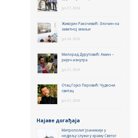
јул 27, 2026
Живојин Ракочевић: Злочин на
заветној земљи
јул 24, 2026
Милорад Дурутовић: Амин –
ријеч изнутра
јул 21, 2026
Отац Гојко Перовић: Чудесни
свитац
јул 21, 2026
Најаве догађаја
Митрополит Јоаникије у
недјељу служи у храму Светог