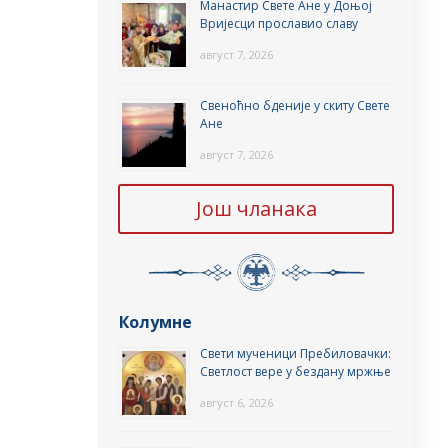
Манастир Свете Ане у Доњој
Вријесци прославио славу
август 7, 2026
Свеноћно бденије у скиту Свете
Ане
август 7, 2026
Још чланака
Колумне
Свети мученици Пребиловачки:
Светлост вере у бездану мржње
август 6, 2026