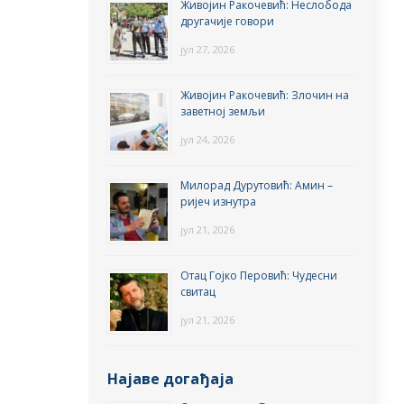
Живојин Ракочевић: Неслобода
другачије говори
јул 27, 2026
Живојин Ракочевић: Злочин на
заветној земљи
јул 24, 2026
Милорад Дурутовић: Амин –
ријеч изнутра
јул 21, 2026
Отац Гојко Перовић: Чудесни
свитац
јул 21, 2026
Најаве догађаја