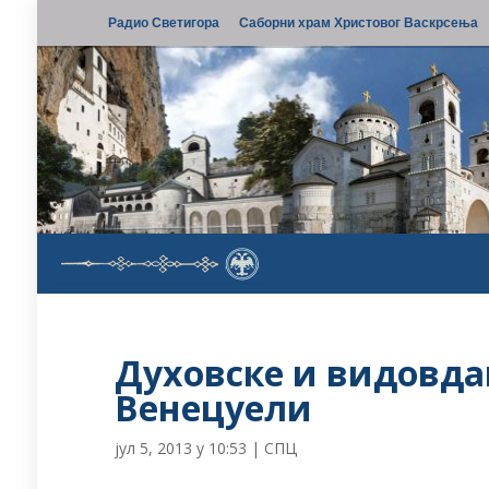
Радио Светигора
Саборни храм Христовог Васкрсења
Духовске и видовда
Венецуели
јул 5, 2013 у 10:53
|
СПЦ