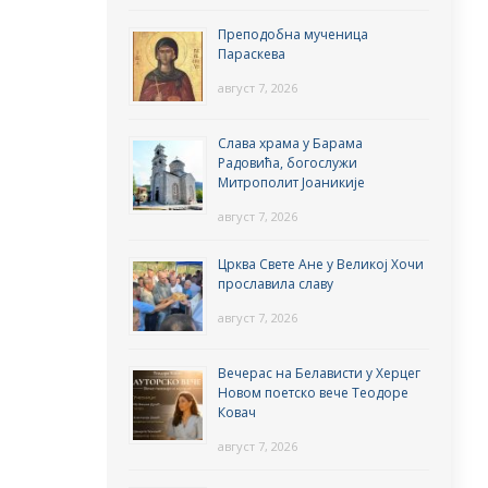
Преподобна мученица
Параскева
август 7, 2026
Слава храма у Барама
Радовића, богослужи
Митрополит Јоаникије
август 7, 2026
Црква Свете Ане у Великој Хочи
прославила славу
август 7, 2026
Вечерас на Белависти у Херцег
Новом поетско вече Теодоре
Ковач
август 7, 2026