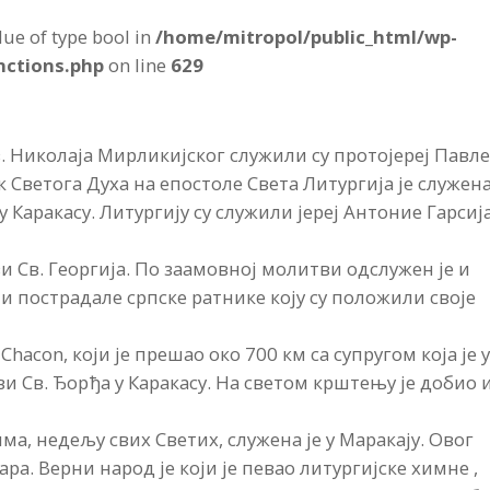
alue of type bool in
/home/mitropol/public_html/wp-
nctions.php
on line
629
. Николаја Мирликијског служили су протојереј Павл
к Светога Духа на епостоле Света Литургија је служена
у Каракасу. Литургију су служили јереј Антоние Гарсиј
и Св. Георгија. По заамовној молитви одслужен је и
 пострадале српске ратнике коју су положили своје
hacon, који је прешао око 700 км са супругом која је у
ви Св. Ђорђа у Каракасу. На светом крштењу је добио 
ма, недељу свих Светих, служена је у Маракају. Овог
ара. Верни народ је који је певао литургијске химне ,