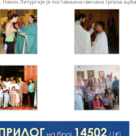
 Након Литургије је постављена свечана трпеза љуба