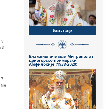
Биографија
е
 у
а и
Блаженопочивши Митрополит
црногорско-приморски
Амфилохије (1938-2020)
 7
име