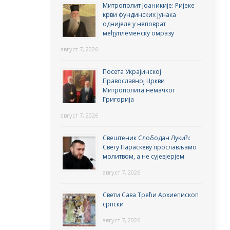
Митрополит Јоаникије: Ријеке
крви фундинских јунака
однијеле у неповрат
међуплеменску омразу
август 7, 2026
Посета Украјинској
Православној Цркви
Митрополита немачког
Григорија
август 7, 2026
Свештеник Слободан Лукић:
Свету Параскеву прослављамо
молитвом, а не сујевјерјем
август 7, 2026
Свети Сава Трећи Архиепископ
српски
август 7, 2026