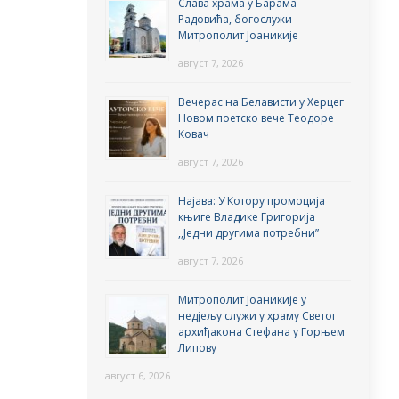
Слава храма у Барама
Радовића, богослужи
Митрополит Јоаникије
август 7, 2026
Вечерас на Белависти у Херцег
Новом поетско вече Теодоре
Ковач
август 7, 2026
Најава: У Котору промоција
књиге Владике Григорија
,,Једни другима потребни”
август 7, 2026
Митрополит Јоаникије у
недјељу служи у храму Светог
архиђакона Стефана у Горњем
Липову
август 6, 2026