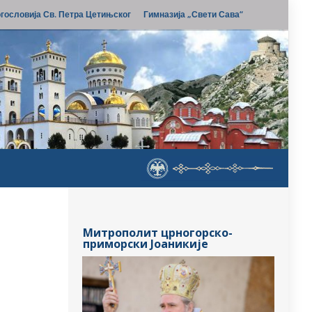
гословија Св. Петра Цетињског
Гимназија „Свети Сава“
Митрополит црногорско-
приморски Јоаникије