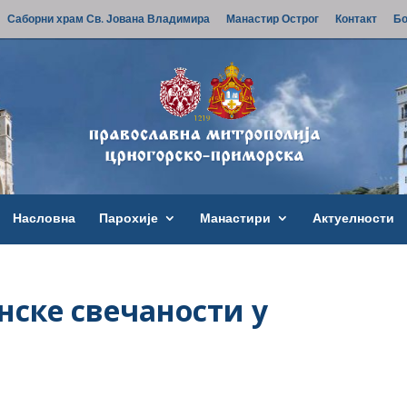
Саборни храм Св. Јована Владимира
Манастир Острог
Контакт
Бо
Насловна
Парохије
Манастири
Актуелности
нске свечаности у