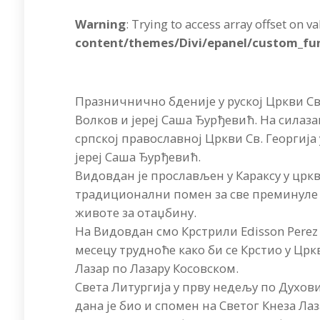
Warning
: Trying to access array offset on v
content/themes/Divi/epanel/custom_fu
Празничнично бденије у руској Цркви Св
Волков и јереј Саша Ђурђевић. На силаза
српској православној Цркви Св. Георгија 
јереј Саша Ђурђевић.
Видовдан је прослављен у Караксу у цркв
традиционални помен за све преминуле и
животе за отаџбину.
На Видовдан смо Крстрили Edisson Perez C
месецу трудноће како би се Крстио у Црк
Лазар по Лазару Косовском.
Света Литургија у прву недељу по Духови
дана је био и спомен на Светог Кнеза Лаз