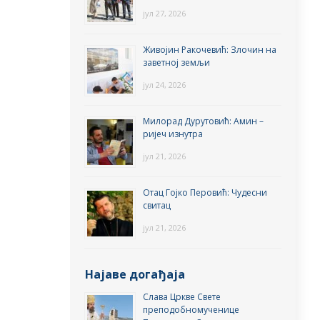
јул 27, 2026
Живојин Ракочевић: Злочин на
заветној земљи
јул 24, 2026
Милорад Дурутовић: Амин –
ријеч изнутра
јул 21, 2026
Отац Гојко Перовић: Чудесни
свитац
јул 21, 2026
Најаве догађаја
Слава Цркве Свете
преподобномученице