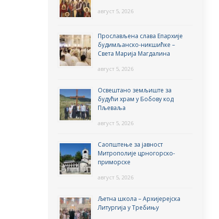
август 5, 2026
Прослављена слава Епархије
будимљанско-никшићке –
Света Марија Магдалина
август 5, 2026
Освештано земљиште за
будући храм у Бобову код
Пљеваља
август 5, 2026
Саопштење за јавност
Митрополије црногорско-
приморске
август 5, 2026
Љетна школа – Архијерејска
Литургија у Требињу