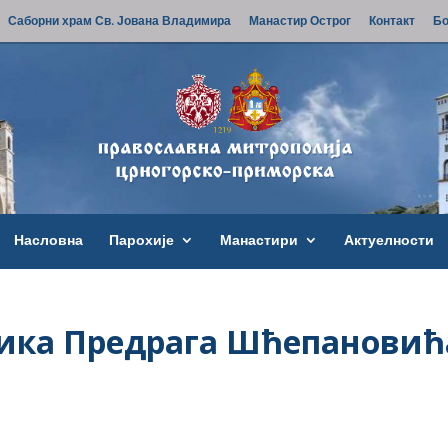
Саборни храм Св. Јована Владимира
Манастир Острог
Контакт
Бо
Насловна
Парохије
Манастири
Актуелности
ика Предрага Шћепановић