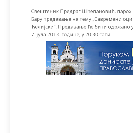
Свештеник Предраг Шћепановић, парох п
Бару предавање на тему „Савремени оци 
Ћелијски“. Предавање ће бити одржано 
7. јула 2013. године, у 20.30 сати.