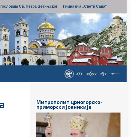
гословија Св. Петра Цетињског
Гимназија „Свети Сава“
а
Митрополит црногорско-
приморски Јоаникије