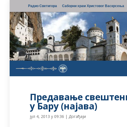
Радио Светигора
Саборни храм Христовог Васкрсења
Предавање свештен
у Бару (најава)
јул 4, 2013 у 09:36
|
Догађаји