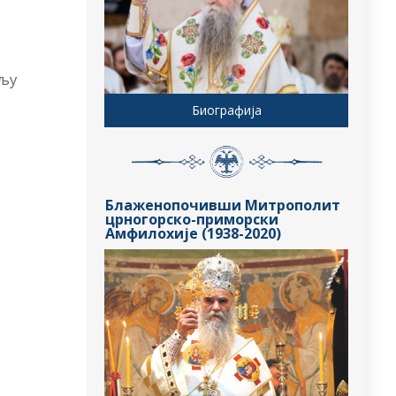
ељу
Биографија
Блаженопочивши Митрополит
црногорско-приморски
Амфилохије (1938-2020)