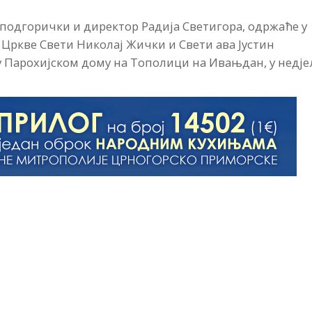
одгорички и директор Радија Светигора, одржаће у
Цркве Свети Николај Жички и Свети ава Јустин
у Парохијском дому на Тополици на Ивањдан, у недј