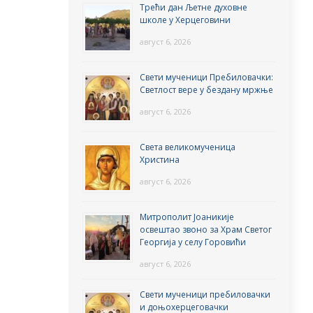
Трећи дан Љетне духовне
школе у Херцеговини
август 6, 2026
Свети мученици Пребиловачки:
Светлост вере у бездану мржње
август 6, 2026
Света великомученица
Христина
август 6, 2026
Митрополит Јоаникије
освештао звоно за Храм Светог
Георгија у селу Горовићи
август 6, 2026
Свети мученици пребиловачки
и доњохерцеговачки