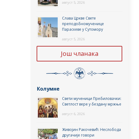
август 5, 2026
Слава Цркве Свете
преподобномученице
Параскеве у Сутомору
август 5, 2026
Још чланака
Колумне
Свети мученици Пребиловачки:
Светлост вере у бездану мржње
август 6, 2026
Живојин Ракочевић: Неслобода
другачије говори