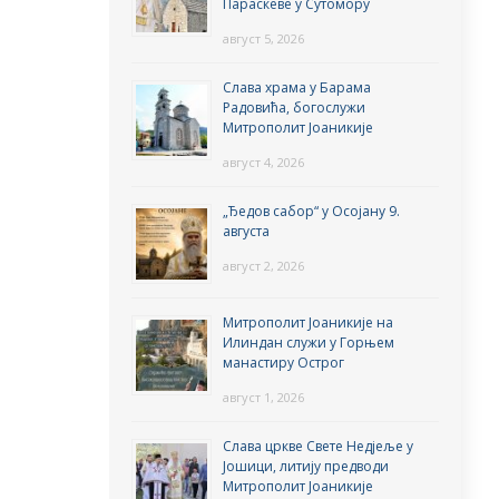
Параскеве у Сутомору
август 5, 2026
Слава храма у Барама
Радовића, богослужи
Митрополит Јоаникије
август 4, 2026
„Ђедов сабор“ у Осојану 9.
августа
август 2, 2026
Митрополит Јоаникије на
Илиндан служи у Горњем
манастиру Острог
август 1, 2026
Слава цркве Свете Недјеље у
Јошици, литију предводи
Митрополит Јоаникије