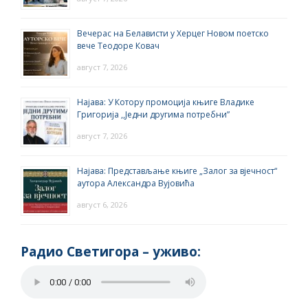
Вечерас на Белависти у Херцег Новом поетско
вече Теодоре Ковач
август 7, 2026
Најава: У Котору промоција књиге Владике
Григорија ,,Једни другима потребни”
август 7, 2026
Најава: Представљање књиге „Залог за вјечност“
аутора Александра Вујовића
август 6, 2026
Радио Светигора – yживо: