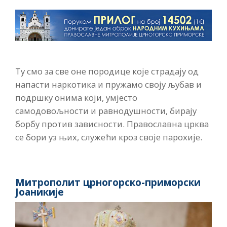
Ту смо за све оне породице које страдају од
напасти наркотика и пружамо своју љубав и
подршку онима који, умјесто
самодовољности и равнодушности, бирају
борбу против зависности. Православна црква
се бори уз њих, служећи кроз своје парохије.
Митрополит црногорско-приморски
Јоаникије