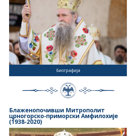
Биографија
Блаженопочивши Митрополит
црногорско-приморски Амфилохије
(1938-2020)