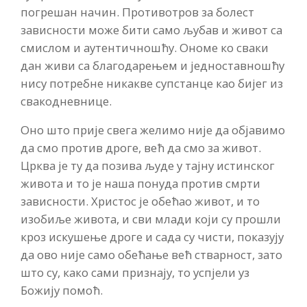
погрешан начин. Противотров за болест
зависности може бити само љубав и живот са
смислом и аутентичношћу. Ономе ко сваки
дан живи са благодарењем и једноставношћу
нису потребне никакве супстанце као бијег из
свакодневнице.
Оно што прије свега желимо није да објавимо
да смо против дроге, већ да смо за живот.
Црква је ту да позива људе у тајну истинског
живота и то је наша понуда против смрти
зависности. Христос је обећао живот, и то
изобиље живота, и сви млади који су прошли
кроз искушење дроге и сада су чисти, показују
да ово није само обећање већ стварност, зато
што су, како сами признају, то успјели уз
Божију помоћ.