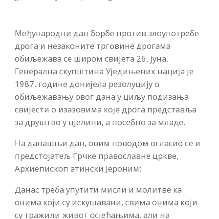
Међународни дан борбе против злоупотребе
дрога и незаконите трговине дрогама
обиљежава се широм свијета 26. јуна.
Генерална скупштина Уједињених нација је
1987. године донијела резолуцију о
обиљежавању овог дана у циљу подизања
свијести о изазовима које дрога представља
за друштво у цјелини, а посебно за младе.
На данашњи дан, овим поводом огласио се и
предстојатељ Грчке православне цркве,
Архиепископ атински Јероним:
Данас треба упутити мисли и молитве ка
онима који су искушавани, свима онима који
су тражили живот осјећањима, али на