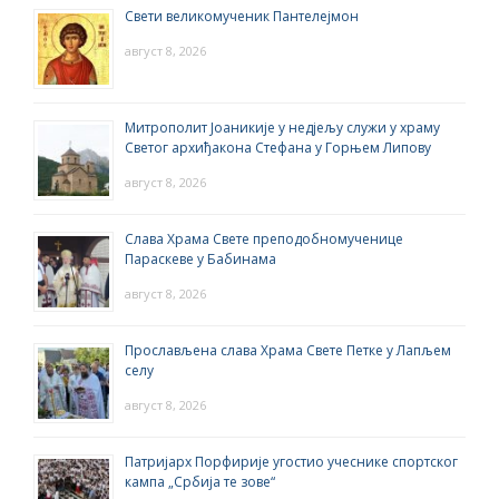
Свети великомученик Пантелејмон
август 8, 2026
Митрополит Јоаникије у недјељу служи у храму
Светог архиђакона Стефана у Горњем Липову
август 8, 2026
Слава Храма Свете преподобномученице
Параскеве у Бабинама
август 8, 2026
Прослављена слава Храма Свете Петке у Лапљем
селу
август 8, 2026
Патријарх Порфирије угостио учеснике спортског
кампа „Србија те зове“