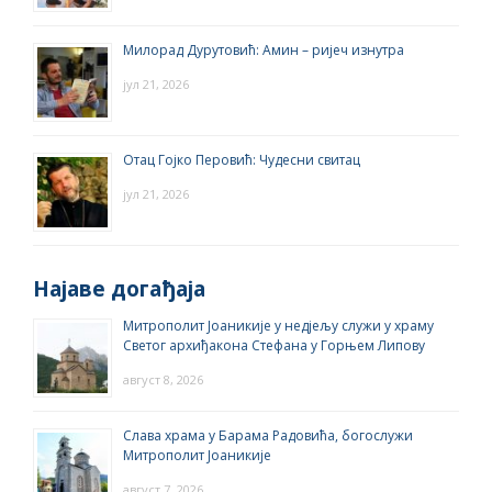
Милорад Дурутовић: Амин – ријеч изнутра
јул 21, 2026
Отац Гојко Перовић: Чудесни свитац
јул 21, 2026
Најаве догађаја
Митрополит Јоаникије у недјељу служи у храму
Светог архиђакона Стефана у Горњем Липову
август 8, 2026
Слава храма у Барама Радовића, богослужи
Митрополит Јоаникије
август 7, 2026