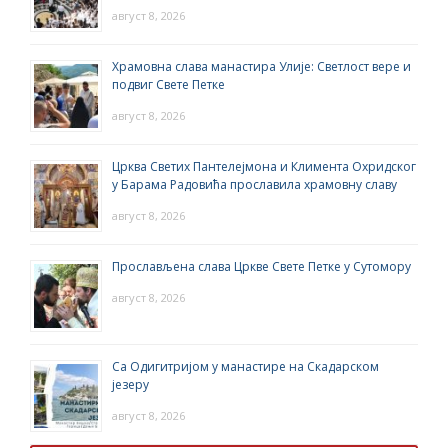
август 8, 2026
Храмовна слава манастира Улије: Светлост вере и
подвиг Свете Петке
август 8, 2026
Црква Светих Пантелејмона и Климента Охридског
у Барама Радовића прославила храмовну славу
август 8, 2026
Прослављена слава Цркве Свете Петке у Сутомору
август 8, 2026
Са Одигитријом у манастире на Скадарском
језеру
август 8, 2026