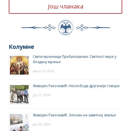
Још чланака
Колумне
Свети мученици Пребиловачки: Светлост вере у
бездану мржње
август 6, 2026
Живојин Ракочевић: Неслобода другачије говори
јул 27, 2026
Живојин Ракочевић: Злочин на заветној земљи
јул 24, 2026