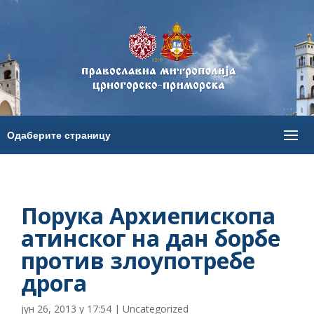
Порука Архиепископа
атинског на дан борбе
против злоупотребе
дрога
јун 26, 2013 у 17:54
|
Uncategorized