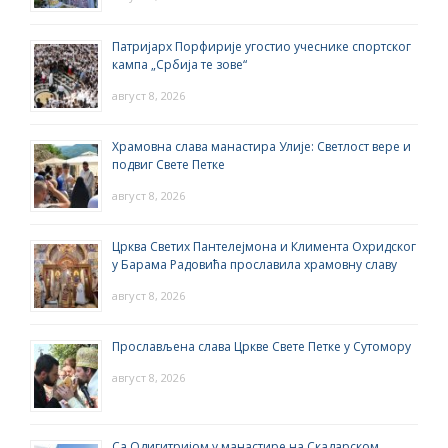
Патријарх Порфирије угостио учеснике спортског
кампа „Србија те зове“
август 8, 2026
Храмовна слава манастира Улије: Светлост вере и
подвиг Свете Петке
август 8, 2026
Црква Светих Пантелејмона и Климента Охридског
у Барама Радовића прославила храмовну славу
август 8, 2026
Прослављена слава Цркве Свете Петке у Сутомору
август 8, 2026
Са Одигитријом у манастире на Скадарском