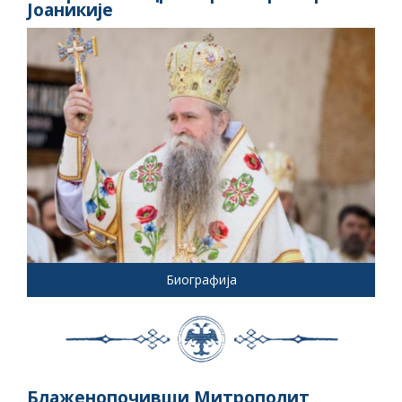
Јоаникије
Биографија
Блаженопочивши Митрополит