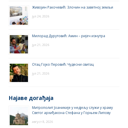
Живојин Ракочевић: Злочин на заветној земљи
јул 24, 2026
Милорад Дурутовић: Амин – ријеч изнутра
јул 21, 2026
Отац Гојко Перовић: Чудесни свитац
јул 21, 2026
Најаве догађаја
Митрополит Јоаникије у недјељу служи у храму
Светог архиђакона Стефана у Горњем Липову
август 8, 2026