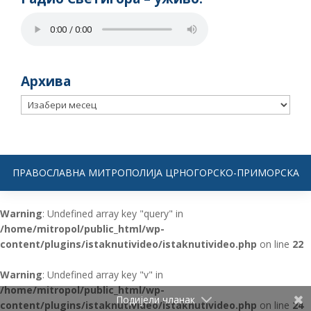
Архива
Архива
ПРАВОСЛАВНА МИТРОПОЛИЈА ЦРНОГОРСКО-ПРИМОРСКА
Warning
: Undefined array key "query" in
/home/mitropol/public_html/wp-
content/plugins/istaknutivideo/istaknutivideo.php
on line
22
Warning
: Undefined array key "v" in
/home/mitropol/public_html/wp-
Подијели чланак
content/plugins/istaknutivideo/istaknutivideo.php
on line
24