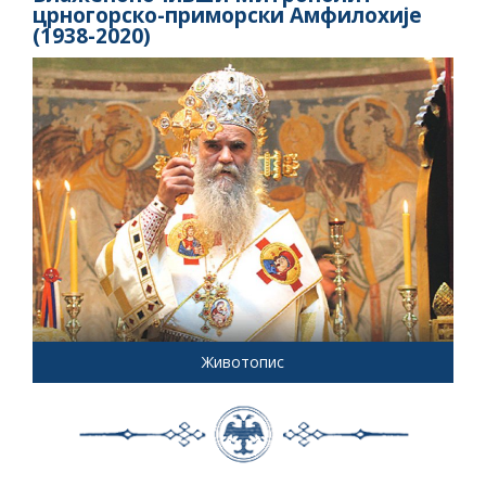
црногорско-приморски Амфилохије
(1938-2020)
Животопис