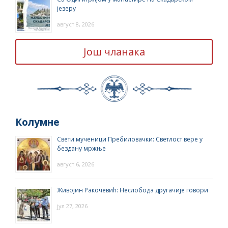
језеру
август 8, 2026
Још чланака
Колумне
Свети мученици Пребиловачки: Светлост вере у
бездану мржње
август 6, 2026
Живојин Ракочевић: Неслобода другачије говори
јул 27, 2026