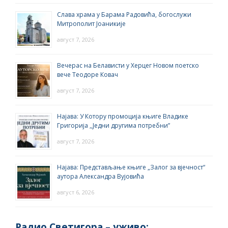
Слава храма у Барама Радовића, богослужи
Митрополит Јоаникије
август 7, 2026
Вечерас на Белависти у Херцег Новом поетско
вече Теодоре Ковач
август 7, 2026
Најава: У Котору промоција књиге Владике
Григорија ,,Једни другима потребни”
август 7, 2026
Најава: Представљање књиге „Залог за вјечност“
аутора Александра Вујовића
август 6, 2026
Радио Светигора – yживо: