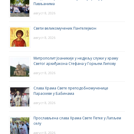
Пављанима
август 8, 2026
Свети великомученик Пантелејмон
август 8, 2026
Митрополит Јоаникије у недјељу служи у храму
Светог архиђакона Стефана у Горњем Липову
август 8, 2026
Слава Храма Свете преподобномученице
Параскеве у Бабинама
август 8, 2026
Прослављена слава Храма Свете Петке у Лапљем
селу
август 8, 2026