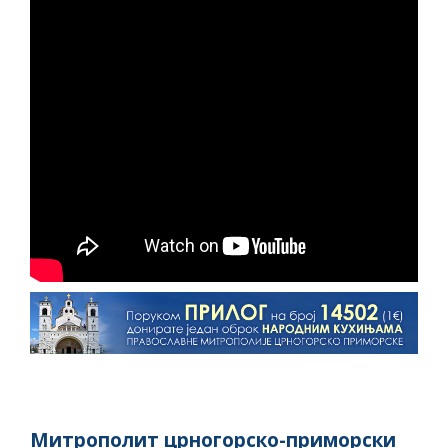
Митрополит црногорско-приморски