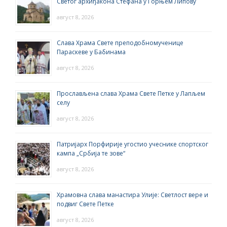
Светог архиђакона Стефана у Горњем Липову
август 8, 2026
Слава Храма Свете преподобномученице
Параскеве у Бабинама
август 8, 2026
Прослављена слава Храма Свете Петке у Лапљем
селу
август 8, 2026
Патријарх Порфирије угостио учеснике спортског
кампа „Србија те зове“
август 8, 2026
Храмовна слава манастира Улије: Светлост вере и
подвиг Свете Петке
август 8, 2026