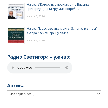
Најава: У Котору промоција књиге Владике
Григорија ,,Једни другима потребни”
август 7, 2026
Најава: Представљање књиге „Залог за вјечност“
аутора Александра Вујовића
август 6, 2026
Радио Светигора – yживо:
Архива
Архива