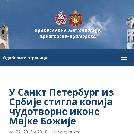
У Санкт Петербург из
Србије стигла копија
чудотворне иконе
Мајке Божије
јун 22, 2013 у 23:18
|
Uncategorized