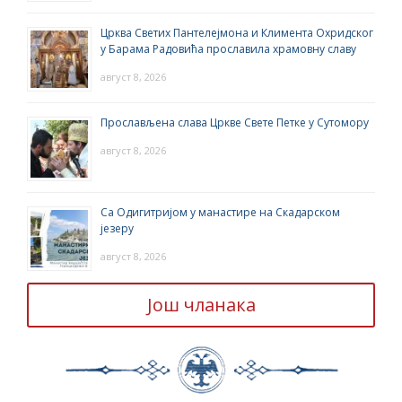
Црква Светих Пантелејмона и Климента Охридског
у Барама Радовића прославила храмовну славу
август 8, 2026
Прослављена слава Цркве Свете Петке у Сутомору
август 8, 2026
Са Одигитријом у манастире на Скадарском
језеру
август 8, 2026
Још чланака