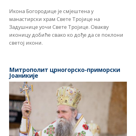
Икона Богородице је смјештена у
манастирски храм Свете Тројице на
Задушнице уочи Свете Тројице. Овакву
иконицу добиће свако ко дође да се поклони
светој икони.
Митрополит црногорско-приморски
Јоаникије