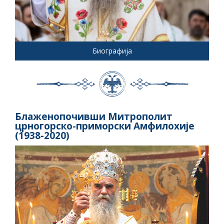
Биографија
Блаженопочивши Митрополит
црногорско-приморски Амфилохије
(1938-2020)