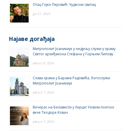
Отац Гојко Перовић: Чудесни свитац
јул 21, 2026
Најаве догађаја
Митрополит Јоаникије у недјељу служи у храму
Светог архиђакона Стефана у Горњем Липову
август 8, 2026
Слава храма у Барама Радовића, богослужи
Митрополит Јоаникије
август 7, 2026
Вечерас на Белависти у Херцег Новом поетско
вече Теодоре Ковач
август 7, 2026