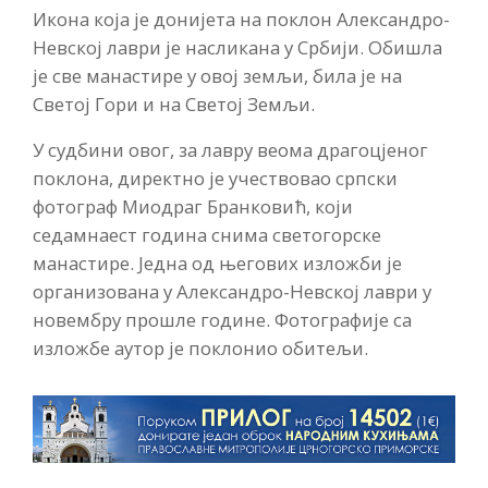
Икона која је донијета на поклон Александро-
Невској лаври је насликана у Србији. Обишла
је све манастире у овој земљи, била је на
Светој Гори и на Светој Земљи.
У судбини овог, за лавру веома драгоцјеног
поклона, директно је учествовао српски
фотограф Миодраг Бранковић, који
седамнаест година снима светогорске
манастире. Једна од његових изложби је
организована у Александро-Невској лаври у
новембру прошле године. Фотографије са
изложбе аутор је поклонио обитељи.