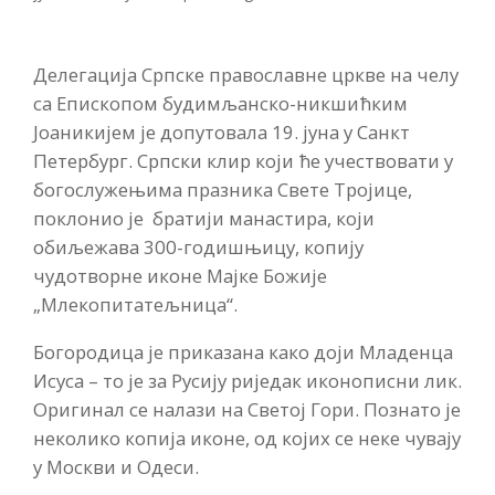
Делегација Српске православне цркве на челу
са Епископом будимљанско-никшићким
Јоаникијем је допутовала 19. јуна у Санкт
Петербург. Српски клир који ће учествовати у
богослужењима празника Свете Тројице,
поклонио је братији манастира, који
обиљежава 300-годишњицу, копију
чудотворне иконе Мајке Божије
„Млекопитатељница“.
Богородица је приказана како доји Младенца
Исуса – то је за Русију риједак иконописни лик.
Оригинал се налази на Светој Гори. Познато је
неколико копија иконе, од којих се неке чувају
у Москви и Одеси.