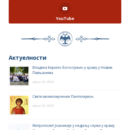
YouTube
Актуелности
Владика Кирило богослужио у храму у Новим
Пављанима
август 8, 2026
Свети великомученик Пантелејмон
август 8, 2026
Митрополит Јоаникије у недјељу служи у храму