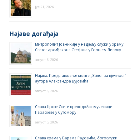
јул 21, 2026
Најаве догађаја
Митрополит Јоаникије у недјељу служи у храму
Светог архиђакона Стефана у Горњем Липову
август 6, 2026
Најава: Представљање књиге „Залог за вјечност“
аутора Александра Вујовића
август 6, 2026
Слава Цркве Свете преподобномученице
Параскеве у Сутомору
август 5, 2026
Слава храма у Барама Радовића, богослужи