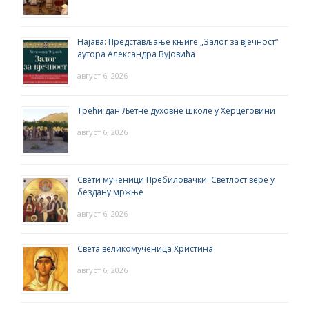
Најава: Представљање књиге „Залог за вјечност“
аутора Александра Вујовића
август 6, 2026
Трећи дан Љетне духовне школе у Херцеговини
август 6, 2026
Свети мученици Пребиловачки: Светлост вере у
бездану мржње
август 6, 2026
Света великомученица Христина
август 6, 2026