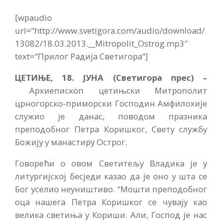
[wpaudio
url=“http://www.svetigora.com/audio/download/
13082/18.03.2013.__Mitropolit_Ostrog.mp3″
text=“Прилог Радија Светигора“]
ЦЕТИЊЕ, 18. ЈУНА (Светигора прес) –
Архиепископ цетињски Митрополит
црногорско-приморски Господин Амфилохије
служио је данас, поводом празника
преподобног Петра Коришког, Свету службу
Божију у манастиру Острог.
Говорећи о овом Светитељу Владика је у
литургијској бесједи казао да је оно у шта се
Бог уселио неуништиво. “Мошти преподобног
оца нашега Петра Коришког се чувају као
велика светиња у Кориши. Али, Господ је нас