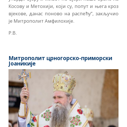
Косову и Метохији, који су, попут и њега кроз
вјекове, данас поново на распећу”, закључио
је Митрополит Амфилохије.
Р.В.
Митрополит црногорско-приморски
Јоаникије