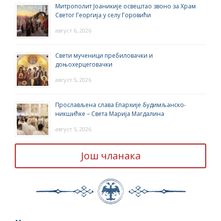
Митрополит Јоаникије освештао звоно за Храм
Светог Георгија у селу Горовићи
август 6, 2026
Свети мученици пребиловачки и
доњохерцеговачки
август 5, 2026
Прослављена слава Епархије будимљанско-
никшићке – Света Марија Магдалина
август 5, 2026
Још чланака