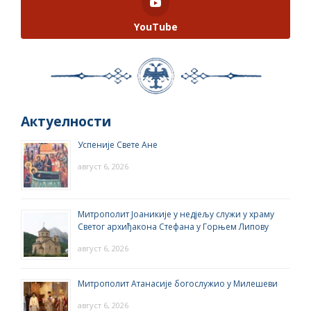
YouTube
Актуелности
Успеније Свете Ане
август 6, 2026
Митрополит Јоаникије у недјељу служи у храму
Светог архиђакона Стефана у Горњем Липову
август 6, 2026
Митрополит Атанасије богослужио у Милешеви
август 6, 2026