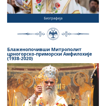
Биографија
Блаженопочивши Митрополит
црногорско-приморски Амфилохије
(1938-2020)