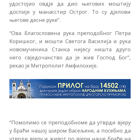
удостојио овдје да дио његових моштију
доспије у манасстир Острог. То су дјелови
његове десне руке”.
“Ова благословена рука преподобног Петра
Коришког, и мошти Светога Василија и рука
новомученика Станка нијесу ништа друго
него свједочанство да је жив Господ Бог”,
рекао је Митрополит Амфилохије.
“Помолимо се преподобноме да утврди вјеру
у браћи нашој широм Васељене, а посебно да
утврди вјеру и живот по вјери наше браће на