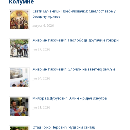
Колумне
Свети мученици Пребиловачки: Светлост вере у
бездану мржње
август 6, 2026
Живојин Ракочевић: Неслобода другачије говори
јул 27, 2026
Живојин Ракочевић: Злочин на заветној земљи
јул 24, 2026
Милорад Дурутовић: Амин – ријеч изнутра
јул 21, 2026
Отац Гојко Перовић: Чудесни свитац