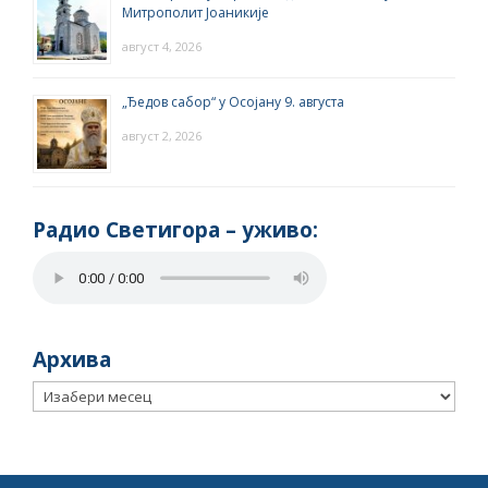
Митрополит Јоаникије
август 4, 2026
„Ђедов сабор“ у Осојану 9. августа
август 2, 2026
Радио Светигора – yживо:
Архива
Архива