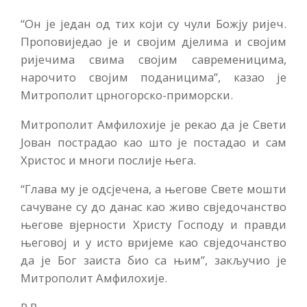
“Он је један од тих који су чули Божју ријеч.
Проповиједао је и својим дјелима и својим
ријечима свима својим савременицима,
нарочито својим поданицима”, казао је
Митрополит црногорско-приморски.
Митрополит Амфилохије је рекао да је Свети
Јован пострадао као што је постадао и сам
Христос и многи послије њега.
“Глава му је одсјечена, а његове Свете мошти
сачуване су до данас као живо свједочанство
његове вјерности Христу Господу и правди
његовој и у исто вријеме као свједочанство
да је Бог заиста био са њим”, закључио је
Митрополит Амфилохије.