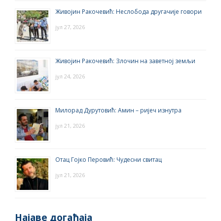
Живојин Ракочевић: Неслобода другачије говори
јул 27, 2026
Живојин Ракочевић: Злочин на заветној земљи
јул 24, 2026
Милорад Дурутовић: Амин – ријеч изнутра
јул 21, 2026
Отац Гојко Перовић: Чудесни свитац
јул 21, 2026
Најаве догађаја