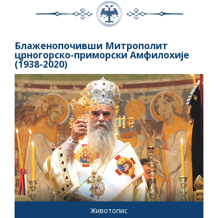
Блаженопочивши Митрополит
црногорско-приморски Амфилохије
(1938-2020)
Животопис