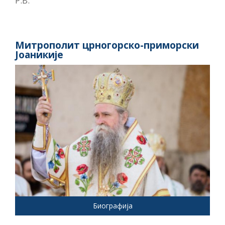
Р.В.
Митрополит црногорско-приморски
Јоаникије
Биографија