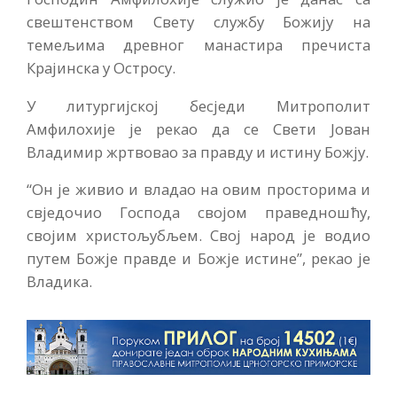
свештенством Свету службу Божију на
темељима древног манастира пречиста
Крајинска у Остросу.
У литургијској бесједи Митрополит
Амфилохије је рекао да се Свети Јован
Владимир жртвовао за правду и истину Божју.
“Он је живио и владао на овим просторима и
свједочио Господа својом праведношћу,
својим христољубљем. Свој народ је водио
путем Божје правде и Божје истине”, рекао је
Владика.