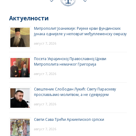
Актуелности
Митрополит Јоаникије: Ријеке крви фундинских
јунака однијеле у неповрат међуплеменску омразу
август 7, 2026
Посета Украјинској Православној Цркви
Митрополита немачког Григорија
август 7, 2026
Свештеник Слободан Лукић: Свету Параскеву
прослављамо молитвом, а не сујевјерјем
август 7, 2026
Свети Сава Трећи Архиепископ српски
август 7, 2026