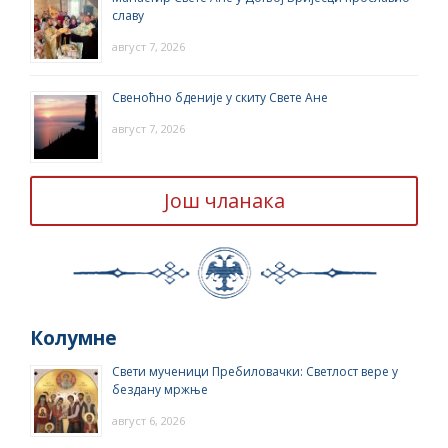
славу
август 7, 2026
Свеноћно бденије у скиту Свете Ане
август 7, 2026
Још чланака
Колумне
Свети мученици Пребиловачки: Светлост вере у
бездану мржње
август 6, 2026