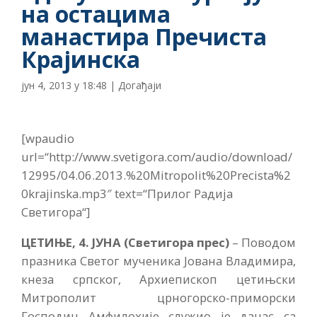
на остацима
манастира Пречиста
Крајинска
јун 4, 2013 у 18:48
|
Догађаји
[wpaudio
url=“http://www.svetigora.com/audio/download/
12995/04.06.2013.%20Mitropolit%20Precista%2
0krajinska.mp3″ text=“Прилог Радија
Светигора“]
ЦЕТИЊЕ, 4. ЈУНА (Светигора прес)
–
Поводом
празника Светог мученика Јована Владимира,
кнеза српског, Архиепископ цетињски
Митрополит црногорско-приморски
Господин Амфилохије служио је данас са