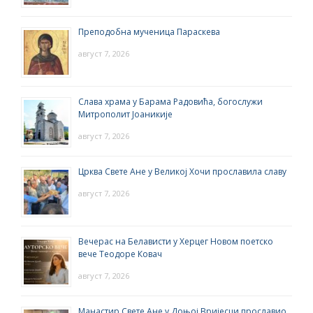
Преподобна мученица Параскева
август 7, 2026
Слава храма у Барама Радовића, богослужи
Митрополит Јоаникије
август 7, 2026
Црква Свете Ане у Великој Хочи прославила славу
август 7, 2026
Вечерас на Белависти у Херцег Новом поетско
вече Теодоре Ковач
август 7, 2026
Манастир Свете Ане у Доњој Вријесци прославио