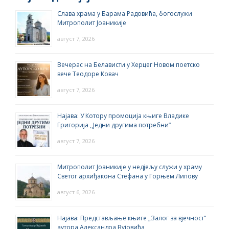
Слава храма у Барама Радовића, богослужи
Митрополит Јоаникије
август 7, 2026
Вечерас на Белависти у Херцег Новом поетско
вече Теодоре Ковач
август 7, 2026
Најава: У Котору промоција књиге Владике
Григорија ,,Једни другима потребни”
август 7, 2026
Митрополит Јоаникије у недјељу служи у храму
Светог архиђакона Стефана у Горњем Липову
август 6, 2026
Најава: Представљање књиге „Залог за вјечност“
аутора Александра Вујовића