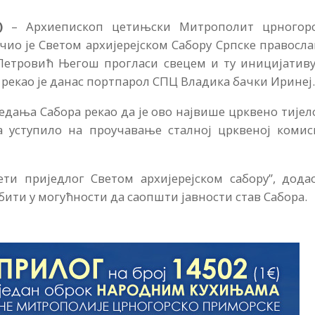
с)
– Архиепископ цетињски Митрополит црногорс
ио је Светом архијерејском Сабору Српске правосл
 Петровић Његош прогласи свецем и ту иницијативу
рекао је данас портпарол СПЦ Владика бачки Иринеј
једања Сабора рекао да је ово највише црквено тијел
 уступило на проучавање сталној црквеној комиси
ти приједлог Светом архијерејском сабору”, додао
бити у могућности да саопшти јавности став Сабора.