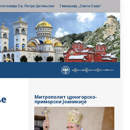
гословија Св. Петра Цетињског
Гимназија „Свети Сава“
ње
Митрополит црногорско-
приморски Јоаникије