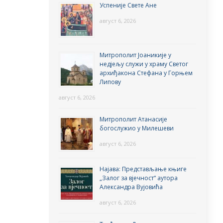
Успеније Свете Ане
август 6, 2026
Митрополит Јоаникије у
недјељу служи у храму Светог
архиђакона Стефана у Горњем
Липову
август 6, 2026
Митрополит Атанасије
богослужио у Милешеви
август 6, 2026
Најава: Представљање књиге
„Залог за вјечност“ аутора
Александра Вујовића
август 6, 2026