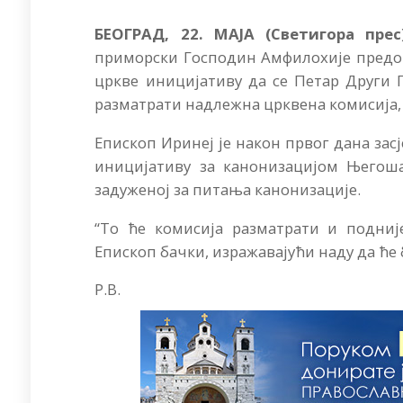
БЕОГРАД, 22. МАЈА (Светигора пре
приморски Господин Амфилохије предоч
цркве иницијативу да се Петар Други
разматрати надлежна црквена комисија, 
Епископ Иринеј је након првог дана зас
иницијативу за канонизацијом Његоша
задуженој за питања канонизације.
“То ће комисија разматрати и подније
Епископ бачки, изражавајући наду да ће 
Р.В.