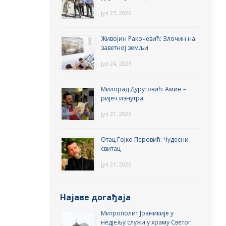
јул 27, 2026
Живојин Ракочевић: Злочин на
заветној земљи
јул 24, 2026
Милорад Дурутовић: Амин –
ријеч изнутра
јул 21, 2026
Отац Гојко Перовић: Чудесни
свитац
јул 21, 2026
Најаве догађаја
Митрополит Јоаникије у
недјељу служи у храму Светог