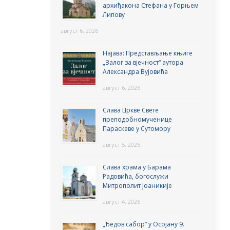
архиђакона Стефана у Горњем
Липову
август 6, 2026
Најава: Представљање књиге
„Залог за вјечност“ аутора
Александра Вујовића
август 6, 2026
Слава Цркве Свете
преподобномученице
Параскеве у Сутомору
август 5, 2026
Слава храма у Барама
Радовића, богослужи
Митрополит Јоаникије
август 4, 2026
„Ђедов сабор“ у Осојану 9.