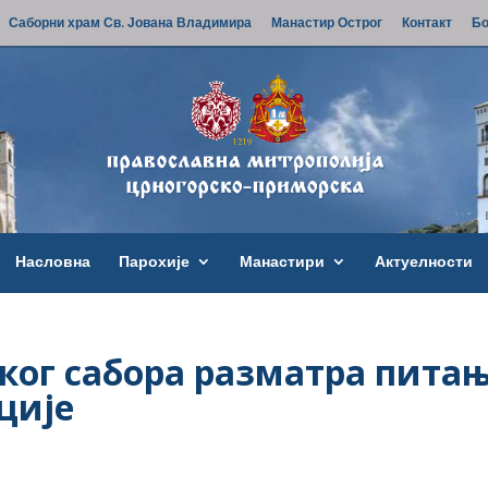
Саборни храм Св. Јована Владимира
Манастир Острог
Контакт
Бо
Насловна
Парохије
Манастири
Актуелности
ског сабора разматра пита
ције