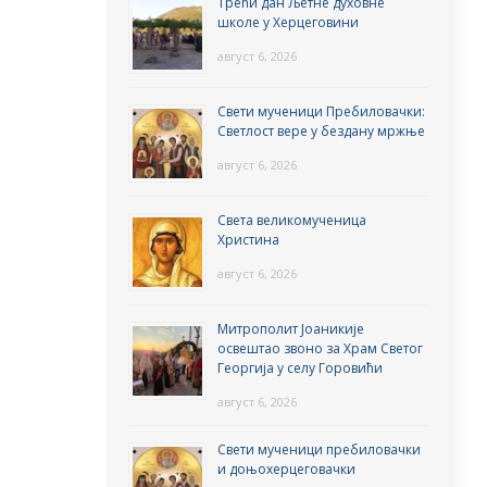
Трећи дан Љетне духовне
школе у Херцеговини
август 6, 2026
Свети мученици Пребиловачки:
Светлост вере у бездану мржње
август 6, 2026
Света великомученица
Христина
август 6, 2026
Митрополит Јоаникије
освештао звоно за Храм Светог
Георгија у селу Горовићи
август 6, 2026
Свети мученици пребиловачки
и доњохерцеговачки