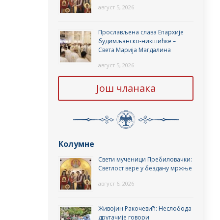
август 5, 2026
Прослављена слава Епархије
будимљанско-никшићке –
Света Марија Магдалина
август 5, 2026
Још чланака
Колумне
Свети мученици Пребиловачки:
Светлост вере у бездану мржње
август 6, 2026
Живојин Ракочевић: Неслобода
другачије говори