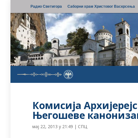
Радио Светигора
Саборни храм Христовог Васкрсења
Комисија Архијереј
Његошеве канониза
мај 22, 2013 у 21:49
|
СПЦ