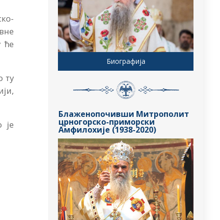
ко-
авне
 ће
.
Биографија
о ту
ји,
Блаженопочивши Митрополит
црногорско-приморски
 је
Амфилохије (1938-2020)