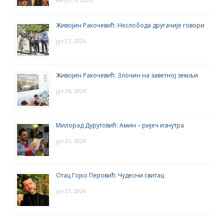
Живојин Ракочевић: Неслобода другачије говори
јул 27, 2026
Живојин Ракочевић: Злочин на заветној земљи
јул 24, 2026
Милорад Дурутовић: Амин – ријеч изнутра
јул 21, 2026
Отац Гојко Перовић: Чудесни свитац
јул 21, 2026