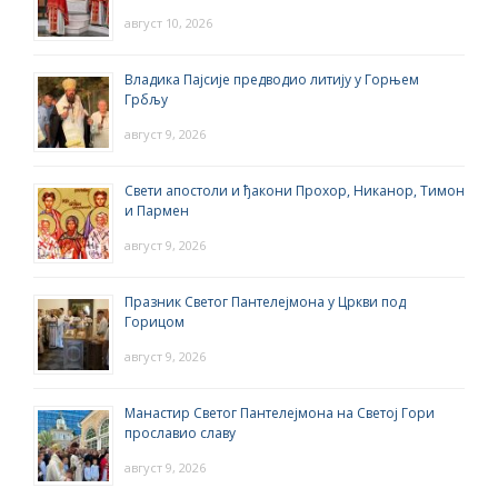
август 10, 2026
Владика Пајсије предводио литију у Горњем
Грбљу
август 9, 2026
Свети апостоли и ђакони Прохор, Никанор, Тимон
и Пармен
август 9, 2026
Празник Светог Пантелејмона у Цркви под
Горицом
август 9, 2026
Манастир Светог Пантелејмона на Светој Гори
прославио славу
август 9, 2026