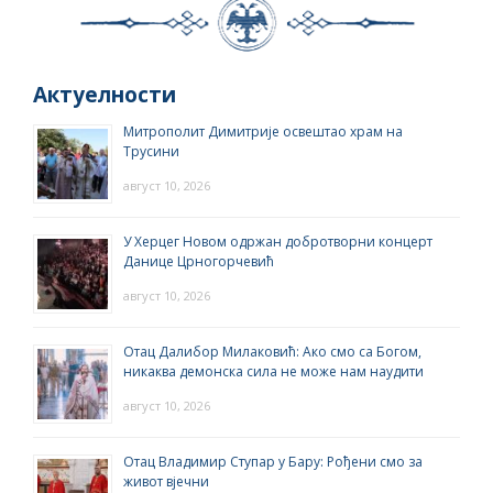
Актуелности
Митрополит Димитрије освештао храм на
Трусини
август 10, 2026
У Херцег Новом одржан добротворни концерт
Данице Црногорчевић
август 10, 2026
Отац Далибор Милаковић: Ако смо са Богом,
никаква демонска сила не може нам наудити
август 10, 2026
Отац Владимир Ступар у Бару: Рођени смо за
живот вјечни