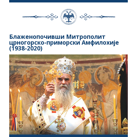
Блаженопочивши Митрополит
црногорско-приморски Амфилохије
(1938-2020)