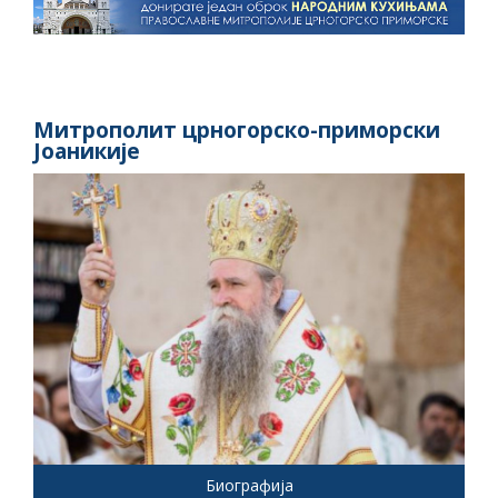
Митрополит црногорско-приморски
Јоаникије
Биографија