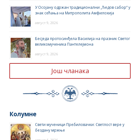
У Осојану одржан традиционални „Ђедов сабор“ у
знак сећања на Митрополита Амфилохија
август 9, 2026
Бесједа протосинђела Василија на празник Светог
великомученика Пантелејмона
август 9, 2026
Још чланака
Колумне
Свети мученици Пребиловачки: Светлост вере у
бездану мржње
август 6, 2026