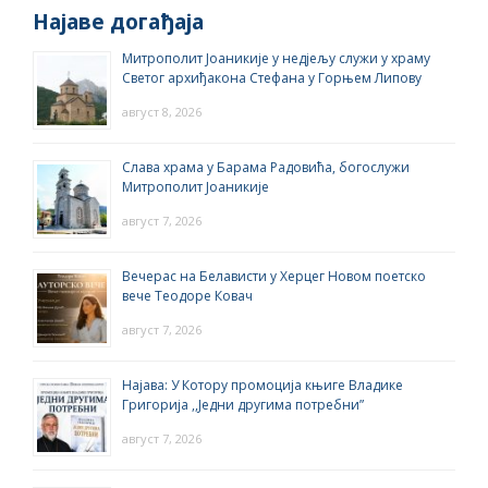
Најаве догађаја
Митрополит Јоаникије у недјељу служи у храму
Светог архиђакона Стефана у Горњем Липову
август 8, 2026
Слава храма у Барама Радовића, богослужи
Митрополит Јоаникије
август 7, 2026
Вечерас на Белависти у Херцег Новом поетско
вече Теодоре Ковач
август 7, 2026
Најава: У Котору промоција књиге Владике
Григорија ,,Једни другима потребни”
август 7, 2026