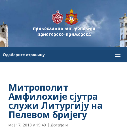
Митрополит
Амфилохије сјутра
служи Литургију на
Пелевом бријегу
мај 17, 2013 у 19:40
|
Догађаји