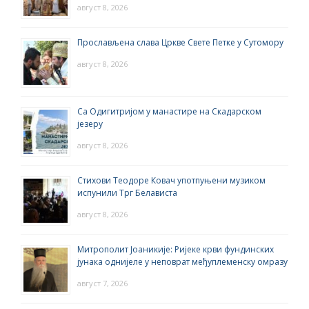
август 8, 2026
Прослављена слава Цркве Свете Петке у Сутомору
август 8, 2026
Са Одигитријом у манастире на Скадарском
језеру
август 8, 2026
Стихови Теодоре Ковач употпуњени музиком
испунили Трг Белависта
август 8, 2026
Митрополит Јоаникије: Ријеке крви фундинских
јунака однијеле у неповрат међуплеменску омразу
август 7, 2026