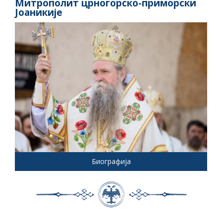
Митрополит црногорско-приморски
Јоаникије
Биографија