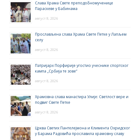
Слава Храма Свете преподобномученице
Параскеве у Бабинама
август 8, 2026
Прослављена слава Храма Свете Петке у Лапљем
селу
август 8, 2026
Патријарх Порфирије угостио учеснике спортског
кампа „Србија те зове“
август 8, 2026
Храмовна слава манастира Улије: Светлост вере и
подвиг Свете Петке
август 8, 2026
Црква Светих Пантелејмона и Климента Охридског
у Барама Радовића прославила храмовну славу