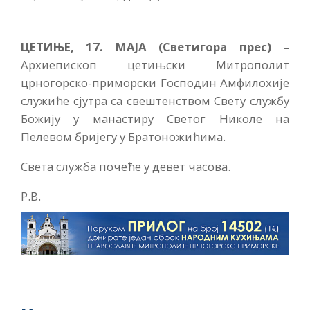
ЦЕТИЊЕ, 17. МАЈА (Светигора прес) –
Архиепископ цетињски Митрополит
црногорско-приморски Господин Амфилохије
служиће сјутра са свештенством Свету службу
Божију у манастиру Светог Николе на
Пелевом бријегу у Братоножићима.
Света служба почеће у девет часова.
Р.В.