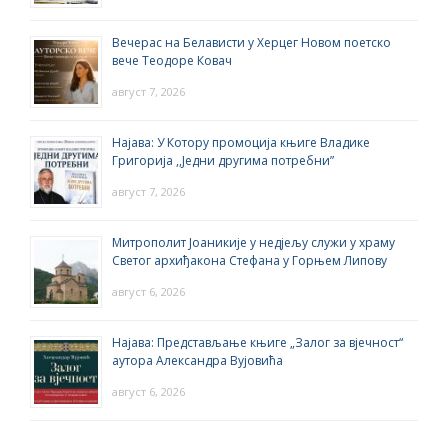
Вечерас на Белависти у Херцег Новом поетско
вече Теодоре Ковач
август 7, 2026
Најава: У Котору промоција књиге Владике
Григорија ,,Једни другима потребни”
август 7, 2026
Митрополит Јоаникије у недјељу служи у храму
Светог архиђакона Стефана у Горњем Липову
август 6, 2026
Најава: Представљање књиге „Залог за вјечност“
аутора Александра Вујовића
август 6, 2026