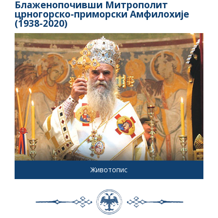
Блаженопочивши Митрополит
црногорско-приморски Амфилохије
(1938-2020)
Животопис