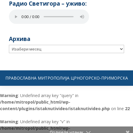
Радио Светигора – yживо:
Архива
Архива
ПРАВОСЛАВНА МИТРОПОЛИЈА ЦРНОГОРСКО-ПРИМОРСКА
Warning
: Undefined array key "query" in
/home/mitropol/public_html/wp-
content/plugins/istaknutivideo/istaknutivideo.php
on line
22
Warning
: Undefined array key "v" in
/home/mitropol/public_html/wp-
Подијели чланак