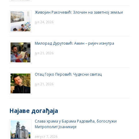
Живојин Ракочевић: Злочин на заветној земљи
јул 24, 2026
Милорад Дурутовић: Амин – ријеч изнутра
јул 21, 2026
Отац Гојко Перовић: Чудесни свитац
јул 21, 2026
Најаве догађаја
Слава храма у Барама Радовића, богослужи
Митрополит Јоаникије
август 7, 2026