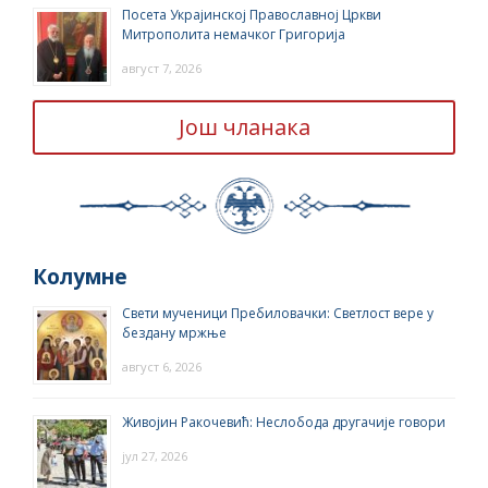
Посета Украјинској Православној Цркви
Митрополита немачког Григорија
август 7, 2026
Још чланака
Колумне
Свети мученици Пребиловачки: Светлост вере у
бездану мржње
август 6, 2026
Живојин Ракочевић: Неслобода другачије говори
јул 27, 2026