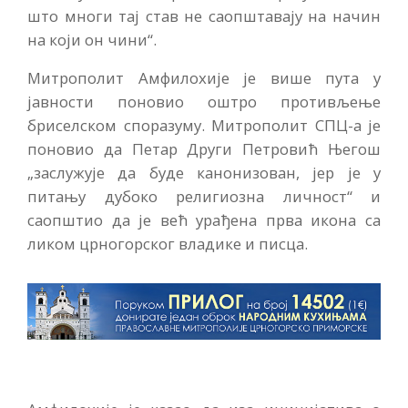
што многи тај став не саопштавају на начин
на који он чини“.
Митрополит Амфилохије је више пута у
јавности поновио оштро противљење
бриселском споразуму. Митрополит СПЦ-а је
поновио да Петар Други Петровић Његош
„заслужује да буде канонизован, јер је у
питању дубоко религиозна личност“ и
саопштио да је већ урађена прва икона са
ликом црногорског владике и писца.