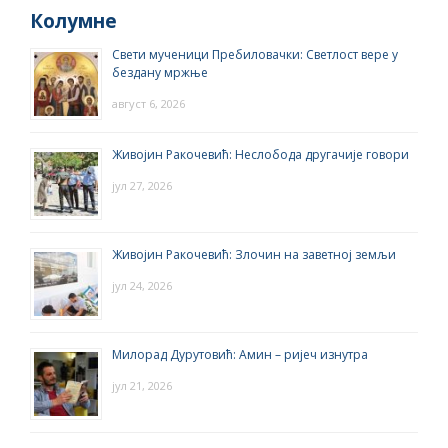
Колумне
Свети мученици Пребиловачки: Светлост вере у
бездану мржње
август 6, 2026
Живојин Ракочевић: Неслобода другачије говори
јул 27, 2026
Живојин Ракочевић: Злочин на заветној земљи
јул 24, 2026
Милорад Дурутовић: Амин – ријеч изнутра
јул 21, 2026