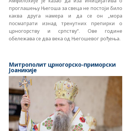
Амфилохије је казао да иза иницијатива о
проглашењу Његоша за свеца не постоји било
каква друга намера и да се он „мора
посматрати изнад тренутних препирки о
црногорству и српству“. Ове године
обележава се два века од Његошевог рођења.
Митрополит црногорско-приморски
Јоаникије