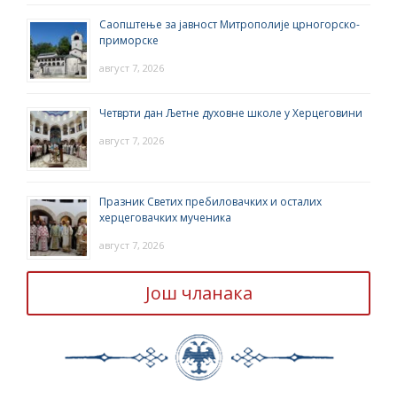
Саопштење за јавност Митрополије црногорско-
приморске
август 7, 2026
Четврти дан Љетне духовне школе у Херцеговини
август 7, 2026
Празник Светих пребиловачких и осталих
херцеговачких мученика
август 7, 2026
Још чланака