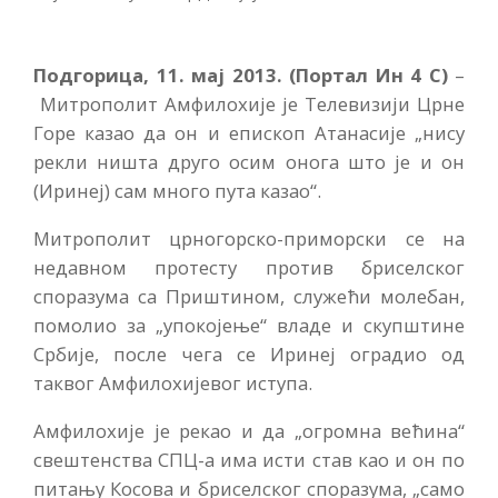
Подгорица, 11. мај 2013. (Портал Ин 4 С)
–
Митрополит Амфилохије је Телевизији Црне
Горе казао да он и епископ Атанасије „нису
рекли ништа друго осим онога што је и он
(Иринеј) сам много пута казао“.
Митрополит црногорско-приморски се на
недавном протесту против бриселског
споразума са Приштином, служећи молебан,
помолио за „упокојење“ владе и скупштине
Србије, после чега се Иринеј оградио од
таквог Амфилохијевог иступа.
Амфилохије је рекао и да „огромна већина“
свештенства СПЦ-а има исти став као и он по
питању Косова и бриселског споразума, „само