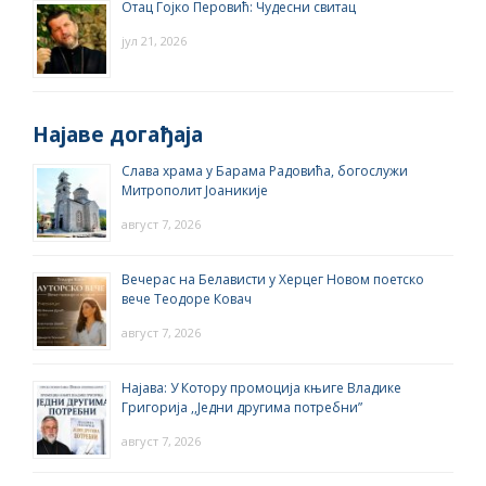
Отац Гојко Перовић: Чудесни свитац
јул 21, 2026
Најаве догађаја
Слава храма у Барама Радовића, богослужи
Митрополит Јоаникије
август 7, 2026
Вечерас на Белависти у Херцег Новом поетско
вече Теодоре Ковач
август 7, 2026
Најава: У Котору промоција књиге Владике
Григорија ,,Једни другима потребни”
август 7, 2026