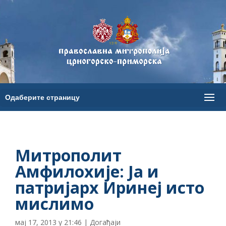
Митрополит
Амфилохије: Ја и
патријарх Иринеј исто
мислимо
мај 17, 2013 у 21:46
|
Догађаји