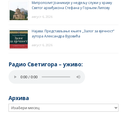
Митрополит Јоаникије у недјељу служи у храму
Светог архиђакона Стефана у Горњем Липову
август 6, 2026
Најава: Представљање књиге „Залог за вјечност“
аутора Александра Вујовића
август 6, 2026
Радио Светигора – yживо:
Архива
Архива