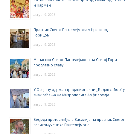
и Пармен
август 9, 2026
Празник Светог Пантелејмона у Цркви под
Горицом
август 9, 2026
Манастир Светог Пантелејмона на Светој Гори
прославио славу
август 9, 2026
У Осојану одржан традиционални „Ђедов сабор“ у
знак сећања на Митрополита Амфилохија
август 9, 2026
Бесједа протосинђела Василија на празник Светог
великомученика Пантелејмона