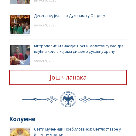
август 9, 2026
Десета недјеља по Духовима у Острогу
август 9, 2026
Митрополит Атанасије: Пост и молитва су као два
плућна крила којима дишемо духовну храну
август 9, 2026
Још чланака
Колумне
Свети мученици Пребиловачки: Светлост вере у
бездану мржње