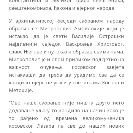
Константина и великог броја свештеника,
свештеномонаха, ђакона и вјерног народа.
У архипастирској бесједи сабраном народу
обратио се Митрополит Амфилохије који је
истакао да је свети Василије Острошки
најдивнији свједок Васкрсења Христовог,
славе Његове и путоказ и образац свима нама.
Митрополит је и овом приликом подсјетио на
важност очувања косовског завјета
истакавши да треба да урадимо све да се
кандило вјере не угаси у светињама Косова и
Метохије.
“Ово наше сабрање није ништа друго него
додавање уља у то кандило на начин како је
то рађено од времена великомученика
косовског Лазара па све до наших нових