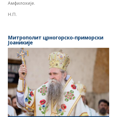
Амфилохије.
Н.П.
Митрополит црногорско-приморски
Јоаникије