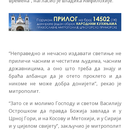
времена”, нагласио је владика Амфилохије.
“Неправедно и нечасно издавати светиње не
приличи часним и честитим људима, часним
државницима, а оно што треба да знају и
браћа албанци да је отето проклето и да
никоме не може добра донијети”, рекао је
митрополит.
“Зато се и молимо Господу и светом Василију
Острошком да правда Божија завлада и у
Црној Гори, и на Косову и Метохији, и у Сирији
и у цијелом свијету”, закључио је митрополит