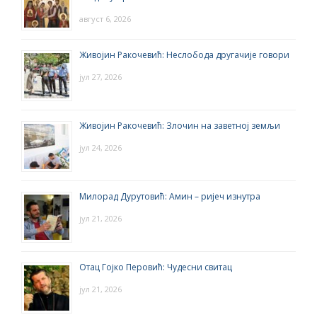
август 6, 2026
Живојин Ракочевић: Неслобода другачије говори
јул 27, 2026
Живојин Ракочевић: Злочин на заветној земљи
јул 24, 2026
Милорад Дурутовић: Амин – ријеч изнутра
јул 21, 2026
Отац Гојко Перовић: Чудесни свитац
јул 21, 2026