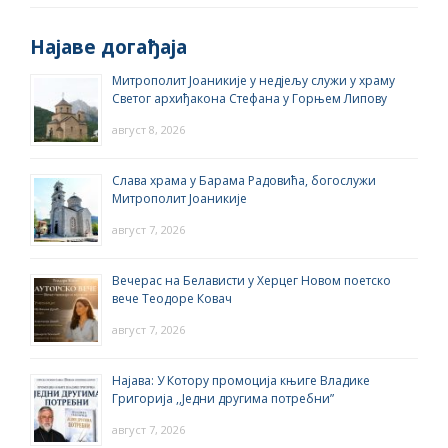
Најаве догађаја
Митрополит Јоаникије у недјељу служи у храму
Светог архиђакона Стефана у Горњем Липову
август 8, 2026
Слава храма у Барама Радовића, богослужи
Митрополит Јоаникије
август 7, 2026
Вечерас на Белависти у Херцег Новом поетско
вече Теодоре Ковач
август 7, 2026
Најава: У Котору промоција књиге Владике
Григорија ,,Једни другима потребни”
август 7, 2026