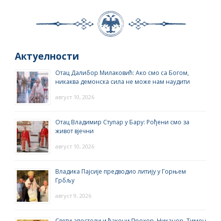
Актуелности
Отац Далибор Милаковић: Ако смо са Богом,
никаква демонска сила не може нам наудити
август 10, 2026
Отац Владимир Ступар у Бару: Рођени смо за
живот вјечни
август 10, 2026
Владика Пајсије предводио литију у Горњем
Грбљу
август 9, 2026
Свети апостоли и ђакони Прохор, Никанор, Тимон