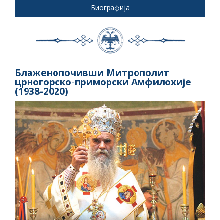
Биографија
Блаженопочивши Митрополит
црногорско-приморски Амфилохије
(1938-2020)