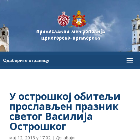
У острошкој обитељи
прослављен празник
светог Василија
Острошког
мај 12, 2013 у 17:02
|
Догађаји