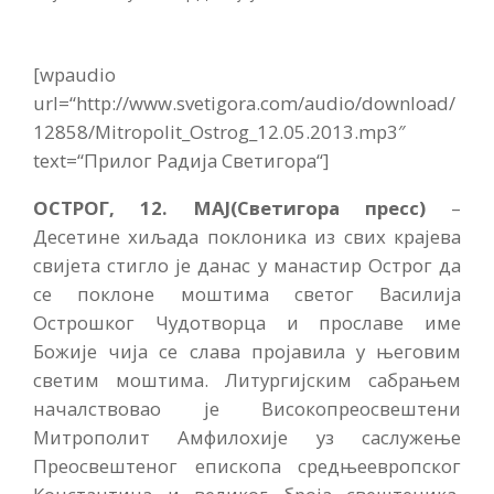
[wpaudio
url=“http://www.svetigora.com/audio/download/
12858/Mitropolit_Ostrog_12.05.2013.mp3″
text=“Прилог Радија Светигора“]
ОСТРОГ, 12. МАЈ(Светигора пресс)
–
Десетине хиљада поклоника из свих крајева
свијета стигло је данас у манастир Острог да
се поклоне моштима светог Василија
Острошког Чудотворца и прославе име
Божије чија се слава пројавила у његовим
светим моштима. Литургијским сабрањем
началствовао је Високопреосвештени
Митрополит Амфилохије уз саслужење
Преосвештеног епископа средњеевропског