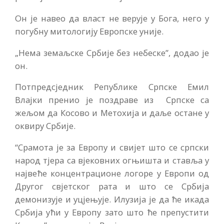
Он је навео да власт не верује у Бога, него у
погубну митологију Европске уније.
„Нема земаљске Србије без небеске”, додао је
он.
Потпредсједник Републике Српске Емил
Влајки пренио је поздраве из Српске са
жељом да Косово и Метохија и даље остане у
оквиру Србије.
“Срамота је за Европу и свијет што се српски
народ тјера са вјековних огњишта и ставља у
највеће концентрационе логоре у Европи од
Другог свјетског рата и што се Србија
демонизује и уцјењује. Илузија је да ће икада
Србија ући у Европу зато што ће препустити