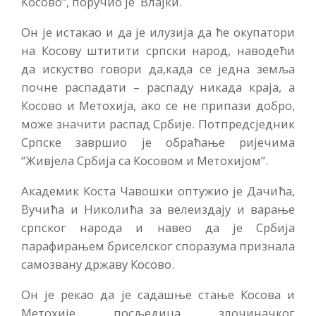
Косово”, поручио је Влајки.
Он је истакао и да је илузија да ће окупатори
на Косову штитити српски народ, наводећи
да искуство говори да,када се једна земља
почне распадати – распаду никада краја, а
Косово и Метохија, ако се не припази добро,
може значити распад Србије. Потпредсједник
Српске завршио је обраћање ријечима
“Живјела Србија са Косовом и Метохијом”.
Академик Коста Чавошки оптужио је Дачића,
Вучића и Николића за велеиздају и варање
српског народа и навео да је Србија
парафирањем бриселског споразума признала
самозвану државу Косово.
Он је рекао да је садашње стање Косова и
Метохије посљедица злочиначког