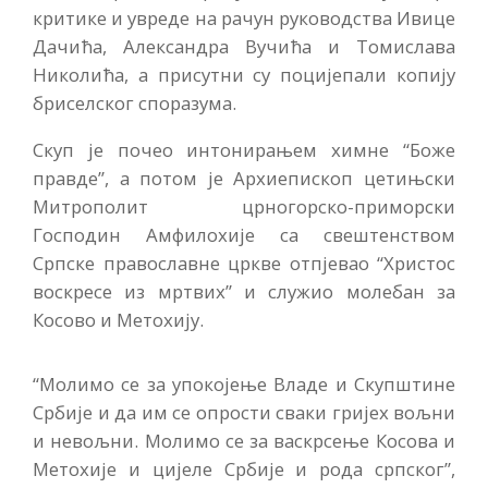
критике и увреде на рачун руководства Ивице
Дачића, Александра Вучића и Томислава
Николића, а присутни су поцијепали копију
бриселског споразума.
Скуп је почео интонирањем химне “Боже
правде”, а потом је Архиепископ цетињски
Митрополит црногорско-приморски
Господин Амфилохије са свештенством
Српске православне цркве отпјевао “Христос
воскресе из мртвих” и служио молебан за
Косово и Метохију.
“Молимо се за упокојење Владе и Скупштине
Србије и да им се опрости сваки гријех вољни
и невољни. Молимо се за васкрсење Косова и
Метохије и цијеле Србије и рода српског”,