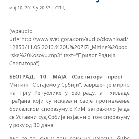
мај 10, 2013 у 20:37
|
СПЦ
[wpaudio
url=“http://www.svetigora.com/audio/download/
12853/11.05.2013.%20U%20ZIZI_Miting%20pod
rske%20Kosovu.mp3″ text=“Прилог Радија
Светигора“]
БЕОГРАД, 10. МАЈА (Светигора прес)
–
Митинг “Остајемо у Србији”, завршен је мирно
на Тргу Републике у Београду, а хиљаде
грађана који су исказали своје противљење
бриселском споразуму о КиМ, затражило је да
се Уставни суд Србије изјасни о том споразуму
у року од 30 дана.
Ако се тај суд у том року не изјасни, биће