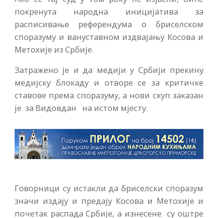
покренута народна иницијатива за
расписивање референдума о бриселском
споразуму и вануставном издвајању Косова и
Метохије из Србије.
Затражено је и да медији у Србији прекину
медијску блокаду и отворе се за критичке
ставове према споразуму, а нови скуп заказан
је за Видовдан на истом мјесту.
Говорници су истакли да бриселски споразум
значи издају и предају Косова и Метохије и
почетак распада Србије, а изнесене су оштре