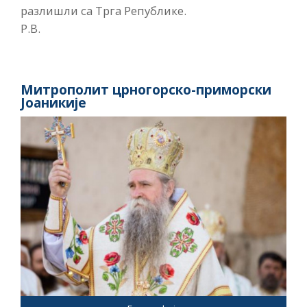
разлишли са Трга Републике.
Р.В.
Митрополит црногорско-приморски
Јоаникије