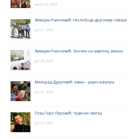
август 6, 2026
Живојин Ракочевић: Неслобода другачије говори
јул 27, 2026
Живојин Ракочевић: Злочин на заветној земљи
јул 24, 2026
Милорад Дурутовић: Амин – ријеч изнутра
јул 21, 2026
Отац Гојко Перовић: Чудесни свитац
јул 21, 2026