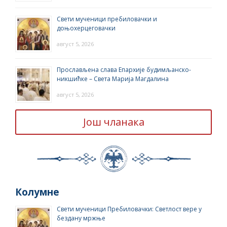
Свети мученици пребиловачки и
доњохерцеговачки
август 5, 2026
Прослављена слава Епархије будимљанско-
никшићке – Света Марија Магдалина
август 5, 2026
Још чланака
Колумне
Свети мученици Пребиловачки: Светлост вере у
бездану мржње