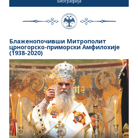
Биографија
Блаженопочивши Митрополит
црногорско-приморски Амфилохије
(1938-2020)