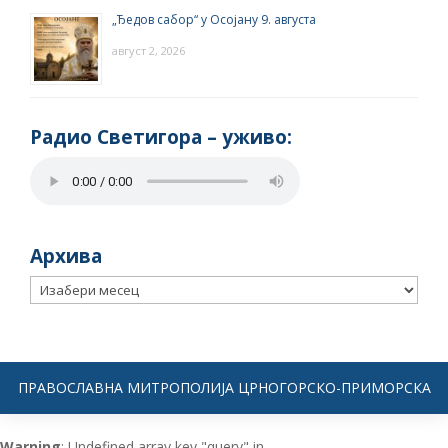
„Ђедов сабор“ у Осојану 9. августа
август 2, 2026
Радио Светигора – yживо:
Архива
Архива
ПРАВОСЛАВНА МИТРОПОЛИЈА ЦРНОГОРСКО-ПРИМОРСКА
Warning
: Undefined array key "query" in