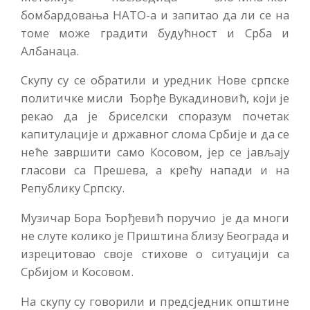
бомбардовања НАТО-а и запитао да ли се на
томе може градити будућност и Срба и
Албанаца.
Скупу су се обратили и уредник Нове српске
политичке мисли Ђорђе Вукадиновић, који је
рекао да је бриселски споразум почетак
капитулације и државног слома Србије и да се
неће завршити само Косовом, јер се јављају
гласови са Прешева, а крећу напади и на
Републику Српску.
Музичар Бора Ђорђевић поручио је да многи
не слуте колико је Приштина близу Београда и
изрецитовао своје стихове о ситуацији са
Србијом и Косовом.
На скупу су говорили и предсједник општине