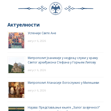
Актуелности
Успеније Свете Ане
август 6, 2026
Митрополит Јоаникије у недјељу служи у храму
Светог архиђакона Стефана у Горњем Липову
август 6, 2026
Митрополит Атанасије богослужио у Милешеви
август 6, 2026
Најава: Представљање књиге „Залог за вјечност“