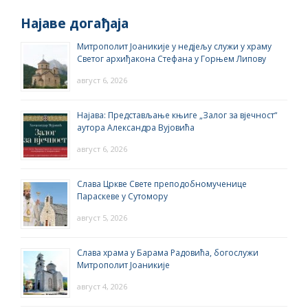
Најаве догађаја
Митрополит Јоаникије у недјељу служи у храму
Светог архиђакона Стефана у Горњем Липову
август 6, 2026
Најава: Представљање књиге „Залог за вјечност“
аутора Александра Вујовића
август 6, 2026
Слава Цркве Свете преподобномученице
Параскеве у Сутомору
август 5, 2026
Слава храма у Барама Радовића, богослужи
Митрополит Јоаникије
август 4, 2026