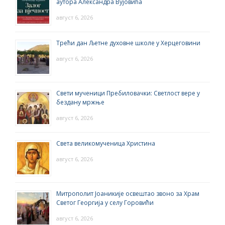
аутора Александра Вујовића
август 6, 2026
Трећи дан Љетне духовне школе у Херцеговини
август 6, 2026
Свети мученици Пребиловачки: Светлост вере у
бездану мржње
август 6, 2026
Света великомученица Христина
август 6, 2026
Митрополит Јоаникије освештао звоно за Храм
Светог Георгија у селу Горовићи
август 6, 2026