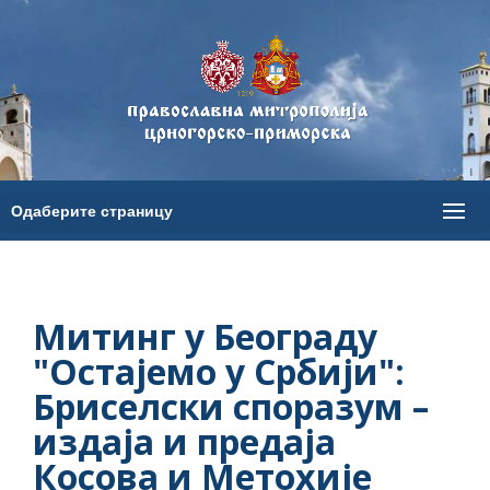
Митинг у Београду
"Остајемо у Србији":
Бриселски споразум –
издаја и предаја
Косова и Метохије