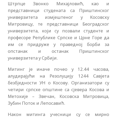
Штрпце Звонко Михајловић, као и
представници студената са Приштинског
универзитета измјештеног у Косовску
Митровицу, те представници Београдског
универзитета, који су позвали студенте и
професоре Републике Српске и Црне Горе да
им се придруже у праведној борби за
опстанак и останак Приштинског
универзитета у Србији.
Митинг је иначе почео у 12.44 часова,
алудирајући на Резолуцију 1244 Савјета
безбједности УН о Косову. Организатори су
четири српске општине са сјевера Косова и
Метохије – Звечан, Косовска Митровица,
Зубин Поток и Лепосавић.
Након митинга учесници су се мирно