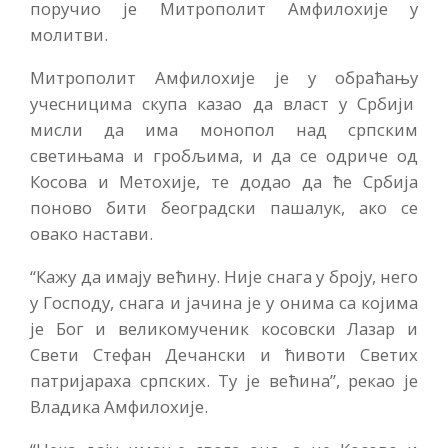
поручио је Митрополит Амфилохије у
молитви.
Митрополит Амфилохије је у обраћању
учесницима скупа казао да власт у Србији
мисли да има монопол над српским
светињама и гробљима, и да се одриче од
Косова и Метохије, те додао да ће Србија
поново бити београдски пашалук, ако се
овако настави.
“Кажу да имају већину. Није снага у броју, него
у Господу, снага и јачина је у онима са којима
је Бог и великомученик косовски Лазар и
Свети Стефан Дечански и ћивоти Светих
патријараха српских. Ту је већина”, рекао је
Владика Амфилохије.