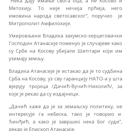
“Нека дају имање свога оца, а не Косово и
Метохију. То није нечија прћија, него
имовина народа светосавског”, поручио је
Митрополит Амфилохије.
Умировљени Владика захумско-херцеговачки
Господин Атанасије поменуо је случајеве како
су Србе на Косову убијали Шиптари који им
узимају земљу.
Владика Атанасије је истакао да је то судбина
Срба на Косову, уз сву гаранцију НАТО-а у шта
вјерују тројица /Дачић-Вучић-Николић/, за
које је рекао да су издајници.
„Дачић каже да је за земаљску политику, не
интересује га небеска, тако је говорио и
Ђинђић, а како је завршио нека Бог суди”,
рекао је Епископ Атанасије.