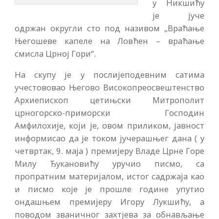
у Никшићу
је јуче
одржан округли сто под називом „Враћање
Његошеве капеле на Ловћен – враћање
смисла Црној Гори“.
На скупу је у послијеподевним сатима
учестововао Његово Високопреосвештенство
Архиепископ цетињски Митрополит
црногорско-приморски Господин
Амфилохије, који је, овом приликом, јавност
информисао да је током јучерашњег дана ( у
четвртак, 9. маја ) премијеру Владе Црне Горе
Милу Ђукановићу уручио писмо, са
пропратним материјалом, истог садржаја као
и писмо које је прошле године упутио
ондашњем премијеру Игору Лукшићу, а
поводом званичног захтјева за обнављање