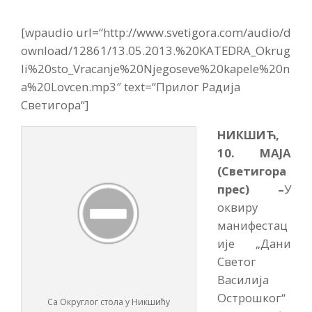
[wpaudio url=“http://www.svetigora.com/audio/d
ownload/12861/13.05.2013.%20KATEDRA_Okrug
li%20sto_Vracanje%20Njegoseve%20kapele%20n
a%20Lovcen.mp3″ text=“Прилог Радија
Светигора“]
НИКШИЋ,
10. МАЈА
(Светигора
прес) –
У
оквиру
манифестац
ије „Дани
Светог
Василија
Острошког“
Са Округлог стола у Никшићу