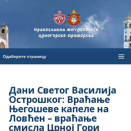
Дани Светог Василија
Острошког: Враћање
Његошеве капеле на
Ловћен – враћање
смисла Црној Гори