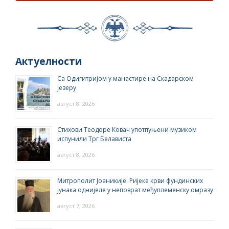
Актуелности
Са Одигитријом у манастире на Скадарском
језеру
август 8, 2026
Стихови Теодоре Ковач употпуњени музиком
испунили Трг Белависта
август 8, 2026
Митрополит Јоаникије: Ријеке крви фундинских
јунака однијеле у неповрат међуплеменску омразу
август 7, 2026