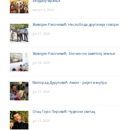
бездану мржње
август 6, 2026
Живојин Ракочевић: Неслобода другачије говори
јул 27, 2026
Живојин Ракочевић: Злочин на заветној земљи
јул 24, 2026
Милорад Дурутовић: Амин – ријеч изнутра
јул 21, 2026
Отац Гојко Перовић: Чудесни свитац
јул 21, 2026