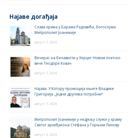
Најаве догађаја
Слава храма у Барама Радовића, богослужи
Митрополит Јоаникије
август 7, 2026
Вечерас на Белависти у Херцег Новом поетско
вече Теодоре Ковач
август 7, 2026
Најава: У Котору промоција књиге Владике
Григорија ,,Једни другима потребни”
август 7, 2026
Митрополит Јоаникије у недјељу служи у храму
Светог архиђакона Стефана у Горњем Липову
август 6, 2026