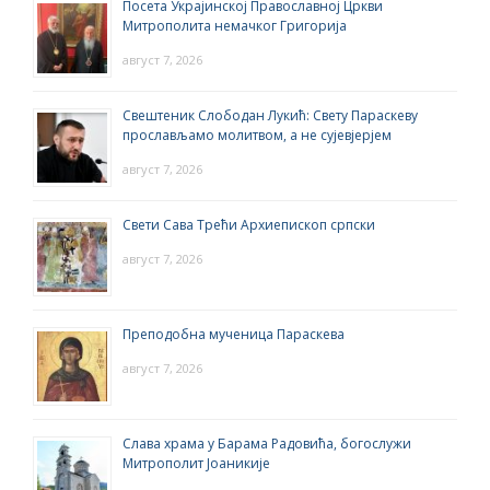
Посета Украјинској Православној Цркви
Митрополита немачког Григорија
август 7, 2026
Свештеник Слободан Лукић: Свету Параскеву
прослављамо молитвом, а не сујевјерјем
август 7, 2026
Свети Сава Трећи Архиепископ српски
август 7, 2026
Преподобна мученица Параскева
август 7, 2026
Слава храма у Барама Радовића, богослужи
Митрополит Јоаникије