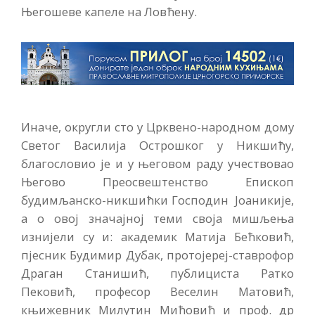
Његошеве капеле на Ловћену.
Иначе, округли сто у Црквено-народном дому
Светог Василија Острошког у Никшићу,
благословио је и у његовом раду учествовао
Његово Преосвештенство Епископ
будимљанско-никшићки Господин Јоаникије,
а о овој значајној теми своја мишљења
изнијели су и: академик Матија Бећковић,
пјесник Будимир Дубак, протојереј-ставрофор
Драган Станишић, публициста Ратко
Пековић, професор Веселин Матовић,
књижевник Милутин Мићовић и проф. др