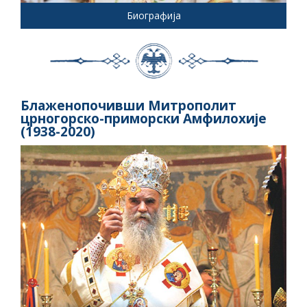
Биографија
Блаженопочивши Митрополит
црногорско-приморски Амфилохије
(1938-2020)