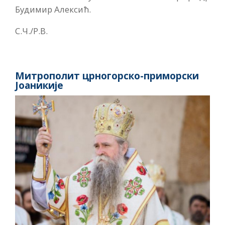
Будимир Алексић.
С.Ч./Р.В.
Митрополит црногорско-приморски
Јоаникије