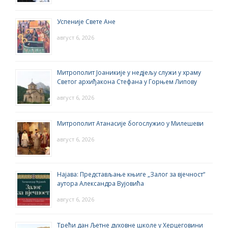
Успеније Свете Ане
август 6, 2026
Митрополит Јоаникије у недјељу служи у храму
Светог архиђакона Стефана у Горњем Липову
август 6, 2026
Митрополит Атанасије богослужио у Милешеви
август 6, 2026
Најава: Представљање књиге „Залог за вјечност“
аутора Александра Вујовића
август 6, 2026
Трећи дан Љетне духовне школе у Херцеговини