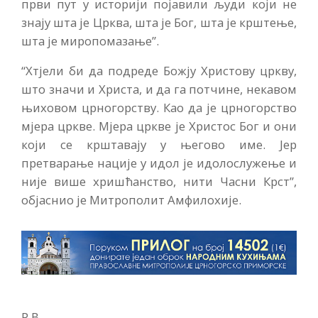
први пут у историји појавили људи који не
знају шта је Црква, шта је Бог, шта је крштење,
шта је миропомазање”.
“Хтјели би да подреде Божју Христову цркву,
што значи и Христа, и да га потчине, некавом
њиховом црногорству. Као да је црногорство
мјера цркве. Мјера цркве је Христос Бог и они
који се крштавају у његово име. Јер
претварање нације у идол је идолослужење и
није више хришћанство, нити Часни Крст”,
објаснио је Митрополит Амфилохије.
Р.В.