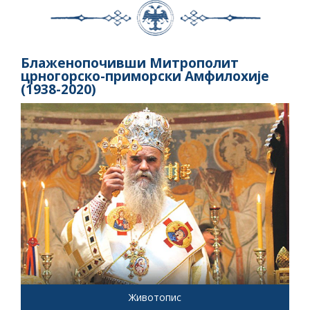
Блаженопочивши Митрополит
црногорско-приморски Амфилохије
(1938-2020)
Животопис