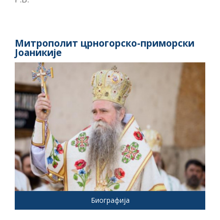
Митрополит црногорско-приморски
Јоаникије
Биографија