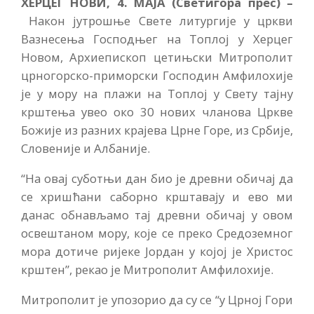
ХЕРЦЕГ НОВИ, 4. МАЈА (Светигора прес) –
Након јутрошње Свете литургије у цркви
Вазнесења Господњег на Топлој у Херцег
Новом, Архиепископ цетињски Митрополит
црногорско-приморски Господин Амфилохије
је у мору на плажи на Топлој у Свету тајну
крштења увео око 30 нових чланова Цркве
Божије из разних крајева Црне Горе, из Србије,
Словеније и Албаније.
“На овај суботњи дан био је древни обичај да
се хришћани саборно крштавају и ево ми
данас обнављамо тај древни обичај у овом
освештаном мору, које се преко Средоземног
мора дотиче ријеке Јордан у којој је Христос
крштен”, рекао је Митрополит Амфилохије.
Митрополит је упозорио да су се “у Црној Гори