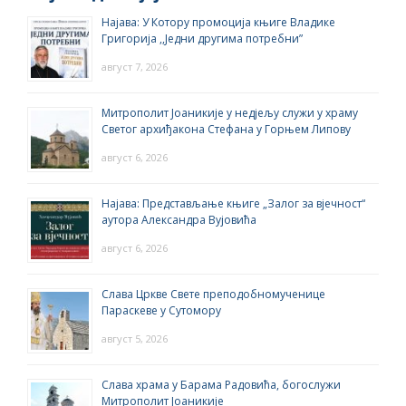
Најава: У Котору промоција књиге Владике
Григорија ,,Једни другима потребни”
август 7, 2026
Митрополит Јоаникије у недјељу служи у храму
Светог архиђакона Стефана у Горњем Липову
август 6, 2026
Најава: Представљање књиге „Залог за вјечност“
аутора Александра Вујовића
август 6, 2026
Слава Цркве Свете преподобномученице
Параскеве у Сутомору
август 5, 2026
Слава храма у Барама Радовића, богослужи
Митрополит Јоаникије