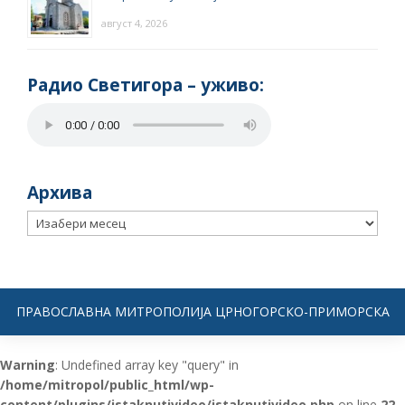
август 4, 2026
Радио Светигора – yживо:
Архива
Архива
ПРАВОСЛАВНА МИТРОПОЛИЈА ЦРНОГОРСКО-ПРИМОРСКА
Warning
: Undefined array key "query" in
/home/mitropol/public_html/wp-
content/plugins/istaknutivideo/istaknutivideo.php
on line
22