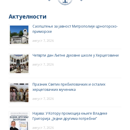
Актуелности
Саопштење за јавност Митрополије црногорско-
приморске
август 7, 2026
Четврти дан Љетне духовне школе у Херцеговини
август 7, 2026
Празник Светих пребиловачких и осталих
херцеговачких мученика
август 7, 2026
Најава: У Котору промоција књиге Владике
Григорија ,,Једни другима потребни”
август 7, 2026