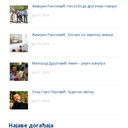
Живојин Ракочевић: Неслобода другачије говори
јул 27, 2026
Живојин Ракочевић: Злочин на заветној земљи
јул 24, 2026
Милорад Дурутовић: Амин – ријеч изнутра
јул 21, 2026
Отац Гојко Перовић: Чудесни свитац
јул 21, 2026
Најаве догађаја