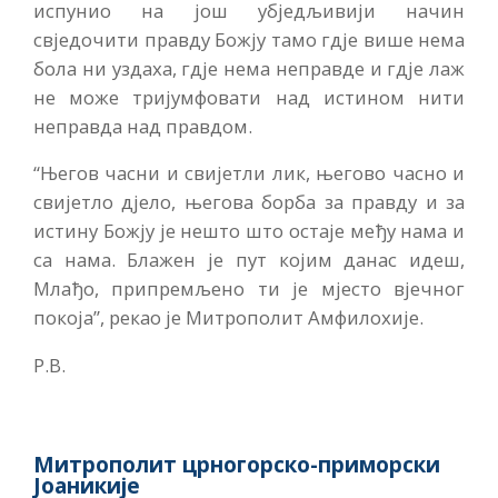
испунио на још убједљивији начин
свједочити правду Божју тамо гдје више нема
бола ни уздаха, гдје нема неправде и гдје лаж
не може тријумфовати над истином нити
неправда над правдом.
“Његов часни и свијетли лик, његово часно и
свијетло дјело, његова борба за правду и за
истину Божју је нешто што остаје међу нама и
са нама. Блажен је пут којим данас идеш,
Млађо, припремљено ти је мјесто вјечног
покоја”, рекао је Митрополит Амфилохије.
Р.В.
Митрополит црногорско-приморски
Јоаникије