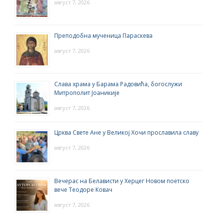
август 7, 2026
Преподобна мученица Параскева
август 7, 2026
Слава храма у Барама Радовића, богослужи
Митрополит Јоаникије
август 7, 2026
Црква Свете Ане у Великој Хочи прославила славу
август 7, 2026
Вечерас на Белависти у Херцег Новом поетско
вече Теодоре Ковач
август 7, 2026