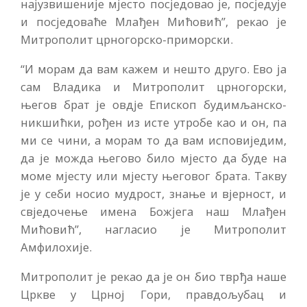
најузвишеније мјесто посједовао је, посједује
и посједоваће Млађен Мићовић”, рекао је
Митрополит црногорско-приморски.
“И морам да вам кажем и нешто друго. Ево ја
сам Владика и Митрополит црногорски,
његов брат је овдје Епископ будимљанско-
никшићки, рођен из исте утробе као и он, па
ми се чини, а морам то да вам исповиједим,
да је можда његово било мјесто да буде на
моме мјесту или мјесту његовог брата. Такву
је у себи носио мудрост, знање и вјерност, и
свједочење имена Божјега наш Млађен
Мићовић”, нагласио је Митрополит
Амфилохије.
Митрополит је рекао да је он био тврђа наше
Цркве у Црној Гори, правдољубац и