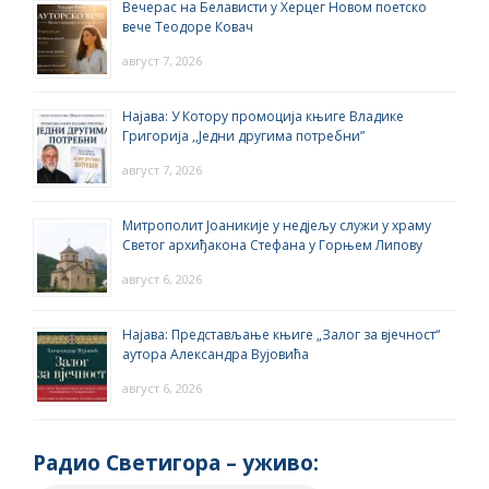
Вечерас на Белависти у Херцег Новом поетско
вече Теодоре Ковач
август 7, 2026
Најава: У Котору промоција књиге Владике
Григорија ,,Једни другима потребни”
август 7, 2026
Митрополит Јоаникије у недјељу служи у храму
Светог архиђакона Стефана у Горњем Липову
август 6, 2026
Најава: Представљање књиге „Залог за вјечност“
аутора Александра Вујовића
август 6, 2026
Радио Светигора – yживо: