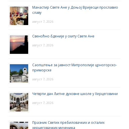
Манастир Свете Ане у Доњој Вријесци прославио
славу
август 7, 2026
Свеноћно бденије у скиту Свете Ане
август 7, 2026
Саопштење за јавност Митрополије црногорско-
приморске
август 7, 2026
Четврти дан Љетне духовне школе у Херцеговини
август 7, 2026
Празник Светих пребиловачких и осталих
херцеговачких мученика