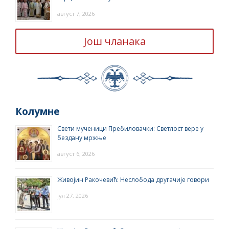
август 7, 2026
Још чланака
Колумне
Свети мученици Пребиловачки: Светлост вере у
бездану мржње
август 6, 2026
Живојин Ракочевић: Неслобода другачије говори
јул 27, 2026