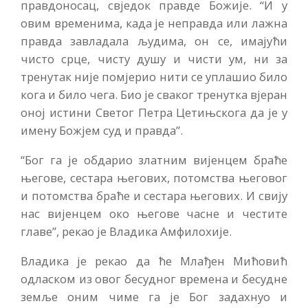
правдоносац, свједок правде Божије. “И у
овим временима, када је неправда или лажна
правда завладала људима, он се, имајући
чисто срце, чисту душу и чисти ум, ни за
тренутак није помјерио нити се уплашио било
кога и било чега. Био је сваког тренутка вјеран
оној истини Светог Петра Цетињскога да је у
имену Божјем суд и правда”.
“Бог га је обдарио златним вијенцем браће
његове, сестара његових, потомства његовог
и потомства браће и сестара његових. И свију
нас вијенцем око његове часне и честите
главе”, рекао је Владика Амфилохије.
Владика је рекао да ће Млађен Мићовић
одласком из овог бесудног времена и бесудне
земље оним чиме га је Бог задахнуо и