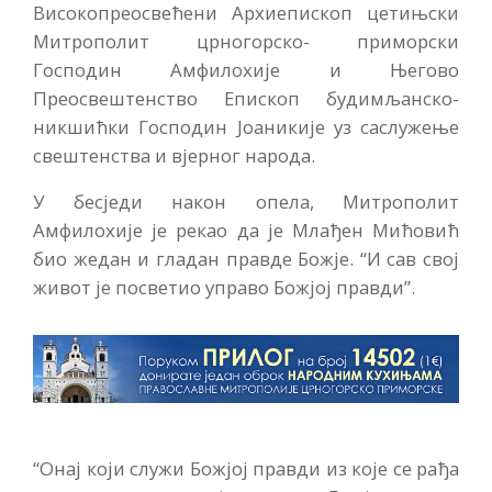
Високопреосвећени Архиепископ цетињски
Митрополит црногорско- приморски
Господин Амфилохије и Његово
Преосвештенство Епископ будимљанско-
никшићки Господин Јоаникије уз саслужење
свештенства и вјерног народа.
У бесједи након опела, Митрополит
Амфилохије је рекао да је Млађен Мићовић
био жедан и гладан правде Божје. “И сав свој
живот је посветио управо Божјој правди”.
“Онај који служи Божјој правди из које се рађа