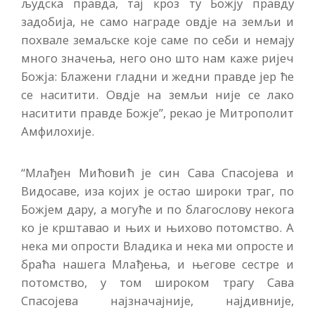
људска правда, тај кроз ту Божју правду
задобија, не само награде овдје на земљи и
похвале земаљске које саме по себи и немају
много значења, него оно што нам каже ријеч
Божја: Блажени гладни и жедни правде јер ће
се наситити. Овдје на земљи није се лако
наситити правде Божје”, рекао је Митрополит
Амфилохије.
“Млађен Мићовић је син Сава Спасојева и
Видосаве, иза којих је остао широки траг, по
Божјем дару, а могуће и по благослову некога
ко је крштавао и њих и њихово потомство. А
нека ми опрости Владика и нека ми опросте и
браћа нашега Млађења, и његове сестре и
потомство, у том широком трагу Сава
Спасојева најзначајније, најдивније,