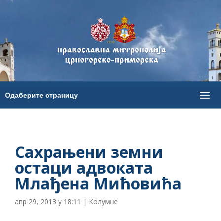
Сахрањени земни
остаци адвоката
Млађена Мићовића
апр 29, 2013 у 18:11
|
Колумне