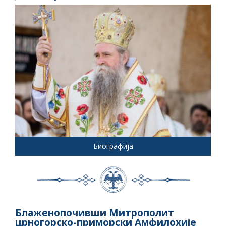
Биографија
Блаженопочивши Митрополит
црногорско-приморски Амфилохије