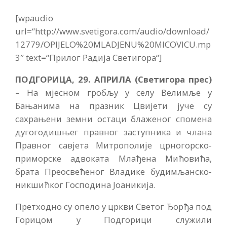
[wpaudio
url=“http://www.svetigora.com/audio/download/
12779/OPIJELO%20MLADJENU%20MICOVICU.mp
3″ text=“Прилог Радија Светигора“]
ПОДГОРИЦА, 29. АПРИЛА (Светигора прес)
–
На мјесном гробљу у селу Велимље у
Бањанима на празник Цвијети јуче су
сахрањени земни остаци блаженог спомена
дугогодишњег правног заступника и члана
Правног савјета Митрополије црногорско-
приморске адвоката Млађена Мићовића,
брата Преосвећеног Владике будимљанско-
никшићког Господина Јоаникија.
Претходно су опело у цркви Светог Ђорђа под
Горицом у Подгорици служили