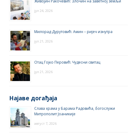
Живојин Ракочевић: Злочин на заветној земљи
јул 24, 2026
Милорад Дурутовић: Амин – ријеч изнутра
јул 21, 2026
Отац Гојко Перовић: Чудесни свитац
јул 21, 2026
Најаве догађаја
Слава храма у Барама Радовића, богослужи
Митрополит Јоаникије
август 7, 2026