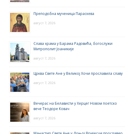
Преподобна мученица Параскева
август 7, 2026
Слава храма у Барама Радовића, богослужи
Митрополит Јоаникије
август 7, 2026
Црква Свете Ане у Великој Хочи прославила славу
август 7, 2026
Вечерас на Белависти у Херцег Новом поетско
вече Теодоре Ковач
август 7, 2026
Манастир Свете Ане у Доњој Вријесци прославио