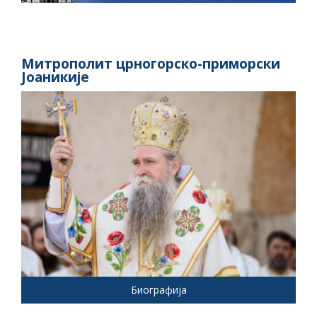
Митрополит црногорско-приморски
Јоаникије
Биографија