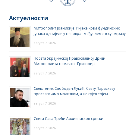
Актуелности
Митрополит Јоаникије: Ријеке крви фундинских
јунака однијеле у неповрат међуплеменску омразу
август 7, 2026
Посета Украјинској Православној Цркви
Митрополита немачког Григорија
август 7, 2026
Свештеник Слободан Лукић: Свету Параскеву
прослављамо молитвом, а не сујевјерјем
август 7, 2026
Свети Сава Трећи Архиепископ српски
август 7, 2026