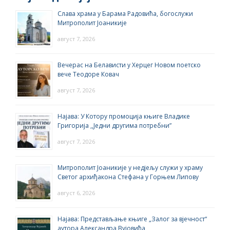
Слава храма у Барама Радовића, богослужи
Митрополит Јоаникије
август 7, 2026
Вечерас на Белависти у Херцег Новом поетско
вече Теодоре Ковач
август 7, 2026
Најава: У Котору промоција књиге Владике
Григорија ,,Једни другима потребни”
август 7, 2026
Митрополит Јоаникије у недјељу служи у храму
Светог архиђакона Стефана у Горњем Липову
август 6, 2026
Најава: Представљање књиге „Залог за вјечност“
аутора Александра Вујовића