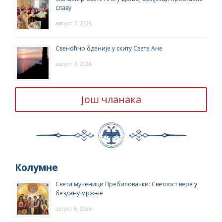
славу
август 7, 2026
Свеноћно бденије у скиту Свете Ане
август 7, 2026
Још чланака
Колумне
Свети мученици Пребиловачки: Светлост вере у
бездану мржње
август 6, 2026