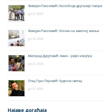
Живојин Ракочевић: Неслобода другачије говори
јул 27, 2026
Живојин Ракочевић: Злочин на заветној земљи
јул 24, 2026
Милорад Дурутовић: Амин – ријеч изнутра
јул 21, 2026
Отац Гојко Перовић: Чудесни свитац
јул 21, 2026
Најаве догађаја