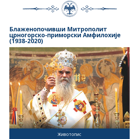
Блаженопочивши Митрополит
црногорско-приморски Амфилохије
(1938-2020)
Животопис