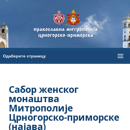
Сабор женског
монаштва
Митрополије
Црногорско-приморске
(најава)