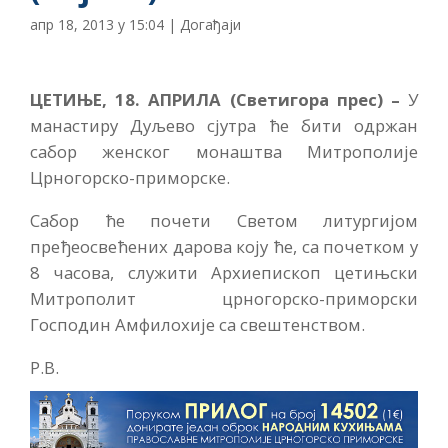
апр 18, 2013 у 15:04
|
Догађаји
ЦЕТИЊЕ, 18. АПРИЛА (Светигора прес) –
У
манастиру Дуљево сјутра ће бити одржан
сабор женског монаштва Митрополије
Црногорско-приморске.
Сабор ће почети Светом литургијом
пређеосвећених дарова коју ће, са почетком у
8 часова, служити Архиепископ цетињски
Митрополит црногорско-приморски
Господин Амфилохије са свештенством.
Р.В.