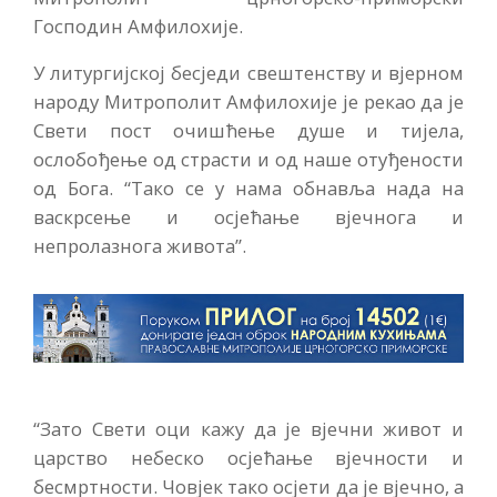
Господин Амфилохије.
У литургијској бесједи свештенству и вјерном
народу Митрополит Амфилохије је рекао да је
Свети пост очишћење душе и тијела,
ослобођење од страсти и од наше отуђености
од Бога. “Тако се у нама обнавља нада на
васкрсење и осјећање вјечнога и
непролазнога живота”.
“Зато Свети оци кажу да је вјечни живот и
царство небеско осјећање вјечности и
бесмртности. Човјек тако осјети да је вјечно, а