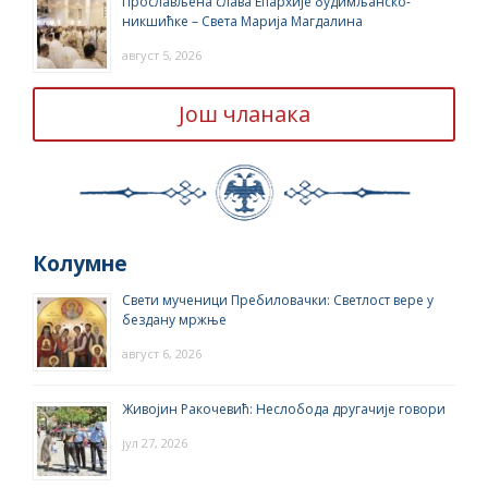
Прослављена слава Епархије будимљанско-
никшићке – Света Марија Магдалина
август 5, 2026
Још чланака
Колумне
Свети мученици Пребиловачки: Светлост вере у
бездану мржње
август 6, 2026
Живојин Ракочевић: Неслобода другачије говори
јул 27, 2026