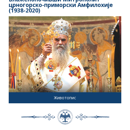
црногорско-приморски Амфилохије
(1938-2020)
Животопис