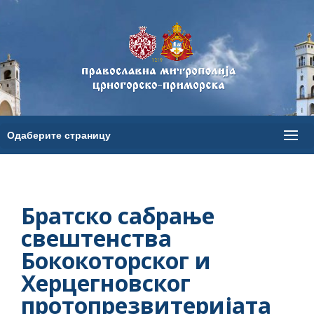
Братско сабрање
свештенства
Бококоторског и
Херцегновског
протопрезвитеријата