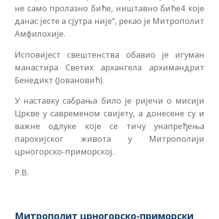
не само пролазно биће, ништавно биће4 које
данас јесте а сјутра није”, рекао је Митрополит
Амфилохије.
Исповијест свештенства обавио је игуман
манастира Светих архангела архимандрит
Бенедикт (Јовановић).
У наставку сабрања било је ријечи о мисији
Цркве у савременом свијету, а донесене су и
важне одлуке које се тичу унапређења
парохијског живота у Митрополији
црногорско-приморској.
Р.В.
Митрополит црногорско-приморски