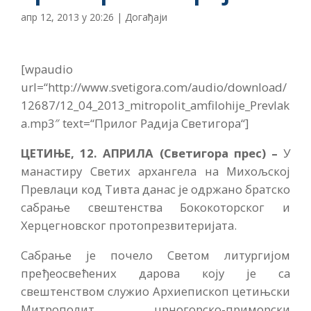
апр 12, 2013 у 20:26
|
Догађаји
[wpaudio
url=“http://www.svetigora.com/audio/download/
12687/12_04_2013_mitropolit_amfilohije_Prevlak
a.mp3″ text=“Прилог Радија Светигора“]
ЦЕТИЊЕ, 12. АПРИЛА (Светигора прес) –
У
манастиру Светих архангела на Михољској
Превлаци код Тивта данас је одржано братско
сабрање свештенства Бококоторског и
Херцегновског протопрезвитеријата.
Сабрање је почело Светом литургијом
пређеосвећених дарова коју је са
свештенством служио Архиепископ цетињски
Митрополит црногорско-приморски