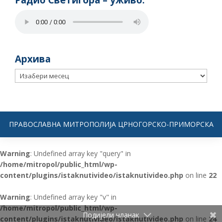
Радио Светигора – yживо:
Архива
Архива
ПРАВОСЛАВНА МИТРОПОЛИЈА ЦРНОГОРСКО-ПРИМОРСКА
Warning
: Undefined array key "query" in
/home/mitropol/public_html/wp-
content/plugins/istaknutivideo/istaknutivideo.php
on line
22
Warning
: Undefined array key "v" in
/home/mitropol/public_html/wp-
Подијели чланак
content/plugins/istaknutivideo/istaknutivideo.php
on line
24