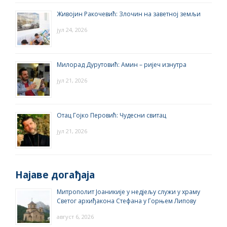
Живојин Ракочевић: Злочин на заветној земљи
јул 24, 2026
Милорад Дурутовић: Амин – ријеч изнутра
јул 21, 2026
Отац Гојко Перовић: Чудесни свитац
јул 21, 2026
Најаве догађаја
Митрополит Јоаникије у недјељу служи у храму
Светог архиђакона Стефана у Горњем Липову
август 6, 2026