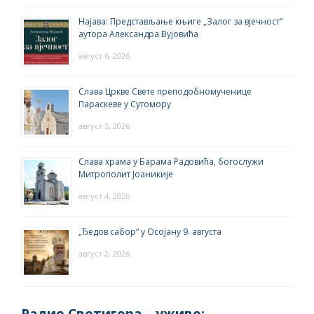
Најава: Представљање књиге „Залог за вјечност“
аутора Александра Вујовића
август 6, 2026
Слава Цркве Свете преподобномученице
Параскеве у Сутомору
август 5, 2026
Слава храма у Барама Радовића, богослужи
Митрополит Јоаникије
август 4, 2026
„Ђедов сабор“ у Осојану 9. августа
август 2, 2026