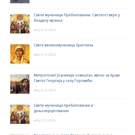
Свети мученици Пребиловачки: Светлост вере у
бездану мржње
август 6, 2026
Света великомученица Христина
август 6, 2026
Митрополит Јоаникије освештао звоно за Храм
Светог Георгија у селу Горовићи
август 6, 2026
Свети мученици пребиловачки и
доњохерцеговачки
август 5, 2026