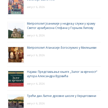
август 6, 2026
Митрополит Јоаникије у недјељу служи у храму
Светог архиђакона Стефана у Горњем Липову
август 6, 2026
Митрополит Атанасије богослужио у Милешеви
август 6, 2026
Најава: Представљање књиге „Залог за вјечност“
аутора Александра Вујовића
август 6, 2026
Трећи дан Љетне духовне школе у Херцеговини
август 6, 2026