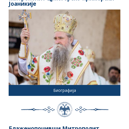
Јоаникије
Биографија
Блаженопочивши Митрополит