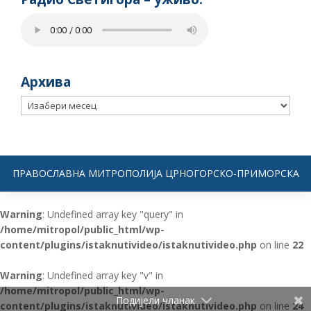
Архива
Архива
ПРАВОСЛАВНА МИТРОПОЛИЈА ЦРНОГОРСКО-ПРИМОРСКА
Warning
: Undefined array key "query" in
/home/mitropol/public_html/wp-
content/plugins/istaknutivideo/istaknutivideo.php
on line
22
Warning
: Undefined array key "v" in
/home/mitropol/public_html/wp-
Подијели чланак
content/plugins/istaknutivideo/istaknutivideo.php
on line
24