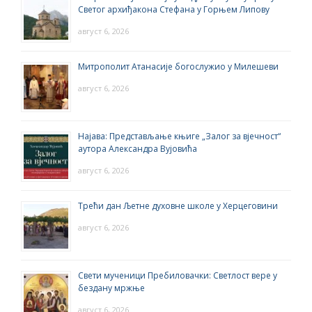
Светог архиђакона Стефана у Горњем Липову
август 6, 2026
Митрополит Атанасије богослужио у Милешеви
август 6, 2026
Најава: Представљање књиге „Залог за вјечност“
аутора Александра Вујовића
август 6, 2026
Трећи дан Љетне духовне школе у Херцеговини
август 6, 2026
Свети мученици Пребиловачки: Светлост вере у
бездану мржње
август 6, 2026