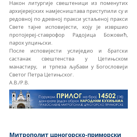
Након литургије свештеници из поменутих
архијерејских намјесништава приступили су и
редовној по древној пракси устаљеној пракси
Свете тајне исповијести, коју је извршио
протојереј-ставрофор Радојица Божовић,
парох улцињски.
После исповијести услиједио и братски
састанак свештенства у Цетињском
манастиру, и трпеза љубави у Богословији
Светог Петра Цетињског.
А.В./Р.В.
Митрополит црногорско-приморски