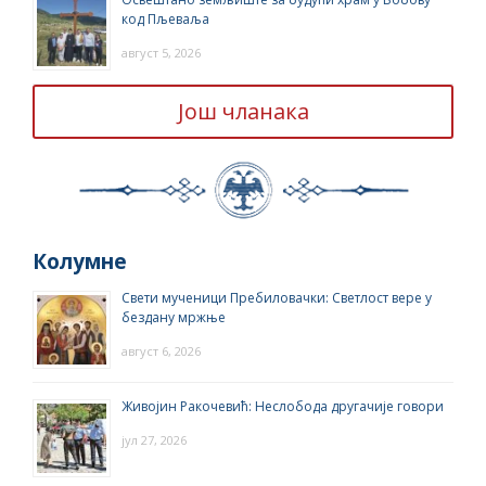
код Пљеваља
август 5, 2026
Још чланака
Колумне
Свети мученици Пребиловачки: Светлост вере у
бездану мржње
август 6, 2026
Живојин Ракочевић: Неслобода другачије говори
јул 27, 2026