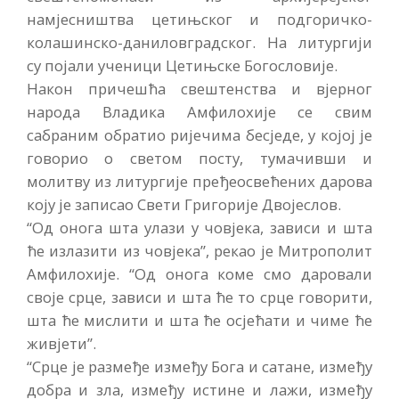
намјесништва цетињског и подгоричко-
колашинско-даниловградског. На литургији
су појали ученици Цетињске Богословије.
Након причешћа свештенства и вјерног
народа Владика Амфилохије се свим
сабраним обратио ријечима бесједе, у којој је
говорио о светом посту, тумачивши и
молитву из литургије пређеосвећених дарова
коју је записао Свети Григорије Двојеслов.
“Од онога шта улази у човјека, зависи и шта
ће излазити из човјека”, рекао је Митрополит
Амфилохије. “Од онога коме смо даровали
своје срце, зависи и шта ће то срце говорити,
шта ће мислити и шта ће осјећати и чиме ће
живјети”.
“Срце је размеђе између Бога и сатане, између
добра и зла, између истине и лажи, између