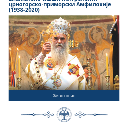
црногорско-приморски Амфилохије
(1938-2020)
Животопис