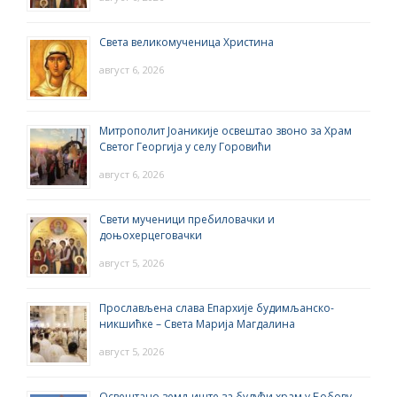
Света великомученица Христина
август 6, 2026
Митрополит Јоаникије освештао звоно за Храм
Светог Георгија у селу Горовићи
август 6, 2026
Свети мученици пребиловачки и
доњохерцеговачки
август 5, 2026
Прослављена слава Епархије будимљанско-
никшићке – Света Марија Магдалина
август 5, 2026
Освештано земљиште за будући храм у Бобову