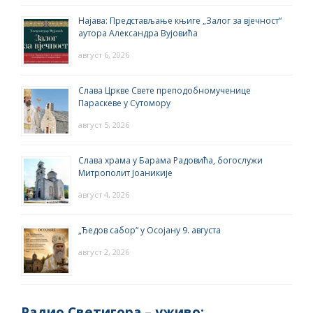
Најава: Представљање књиге „Залог за вјечност“
аутора Александра Вујовића
август 6, 2026
Слава Цркве Свете преподобномученице
Параскеве у Сутомору
август 5, 2026
Слава храма у Барама Радовића, богослужи
Митрополит Јоаникије
август 4, 2026
„Ђедов сабор“ у Осојану 9. августа
август 2, 2026
Радио Светигора – yживо: