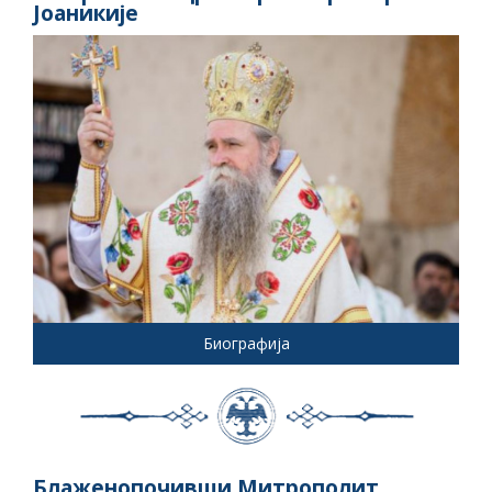
Јоаникије
Биографија
Блаженопочивши Митрополит