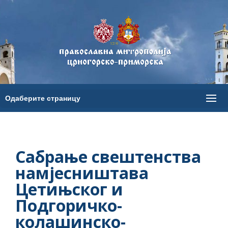
Сабрање свештенства
намјесништава
Цетињског и
Подгоричко-
колашинско-