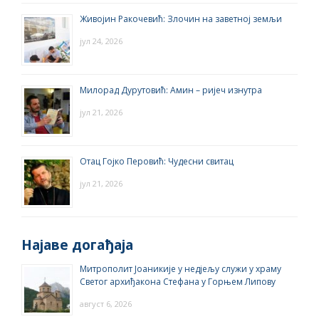
Живојин Ракочевић: Злочин на заветној земљи
јул 24, 2026
Милорад Дурутовић: Амин – ријеч изнутра
јул 21, 2026
Отац Гојко Перовић: Чудесни свитац
јул 21, 2026
Најаве догађаја
Митрополит Јоаникије у недјељу служи у храму
Светог архиђакона Стефана у Горњем Липову
август 6, 2026