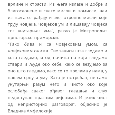
врлине и страсти. Из њега излазе и добре и
благословене и свете мисли и помисли, али
из њега се рађају и зле, отровне мисли које
трују човјека, човјеков ум и лишавају човјека
тог унутарњег ума”, рекао је Митрополит
црногорско-приморски.
“Тако бива и са човјековим умом, са
човјековим очима. Све зависи шта гледамо и
кога гледамо, и од начина на који гледамо
ствари и људе око себе, како се везујемо за
оно што гледамо, како се то прелама у нама, у
нашем срцу и уму. Зато је потребан, не само
унутарњи разум него и чисто око које
ослобађа сваког рђавог гледања и слух
недоступан празним ријечима. И језик чист
од непристојних разговора”, објаснио је
Владика Амфилохије.