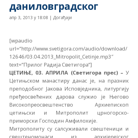
даниловградског
апр 3, 2013 у 18:08
|
Догађаји
[wpaudio
url=“http://www.svetigora.com/audio/download/
12646/03.04.2013_Mitropolit_Cetinje.mp3″
text=“Прилог Радија Светигора“]
ЦЕТИЊЕ, 03. АПРИЛА (Светигора прес) –
У
Цетињском манастиру данас је, на празник
преподобног Јакова Исповједника, литургију
пређеосвећених дарова служио је Његово
Високопреосвештенство Архиепископ
цетињски и Митрополит црногорско-
приморски Господин Амфилохије.
Митрополиту су салсуживали свештеници и
свештеномонаси из архијерејског