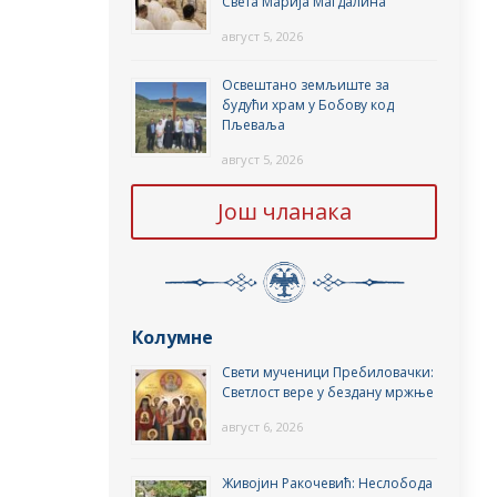
Света Марија Магдалина
август 5, 2026
Освештано земљиште за
будући храм у Бобову код
Пљеваља
август 5, 2026
Још чланака
Колумне
Свети мученици Пребиловачки:
Светлост вере у бездану мржње
август 6, 2026
Живојин Ракочевић: Неслобода