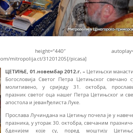
″ height=“440″ autoplay=“
com/mitropolija.ct/31201205[/picasa]
ЦЕТИЊЕ, 01.новембар 2012.г. –
Цетињски манасти
Богословија Светог Петра Цетињског свечано с
молитивено, у сриједу 31. октобра, прослав
празник светог оца нашег Петра Цетињског и св
апостола и јеванђелиста Луке.
Прослава Лучиндана на Цетињу почела је у навеч
празника, у уторак 30. октобра, свечаним празни
бденијем које су, поред моштију Цетињс