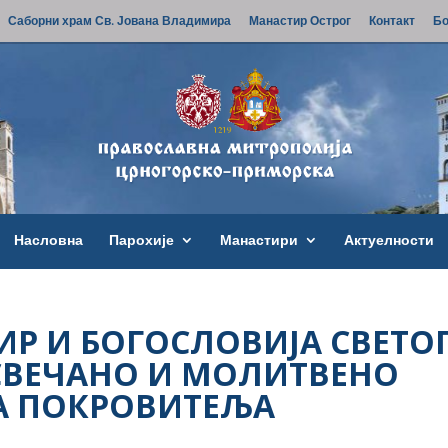
Саборни храм Св. Јована Владимира
Манастир Острог
Контакт
Бо
Насловна
Парохије
Манастири
Актуелности
Р И БОГОСЛОВИЈА СВЕТО
СВЕЧАНО И МОЛИТВЕНО
А ПОКРОВИТЕЉА