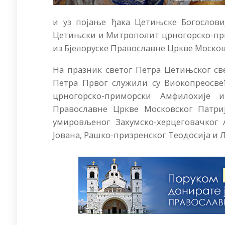
и уз појање ђака Цетињске Богослови
Цетињски и Митрополит црногорско-пр
из Бјелоруске Православне Цркве Москов
На празник светог Петра Цетињског св
Петра Првог служили су Виокопреосв
црногорско-приморски Амфилохије 
Православне Цркве Московског Патриј
умировљеног Захумско-херцеговачког 
Јована, Рашко-призренског Теодосија и 