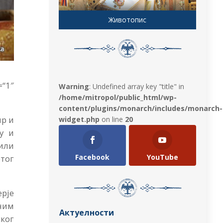
Животопис
1″
Warning
: Undefined array key "title" in
/home/mitropol/public_html/wp-
content/plugins/monarch/includes/monarch-
р и
widget.php
on line
20
у и
или
Facebook
YouTube
етог
ерје
чним
Актуелности
ког