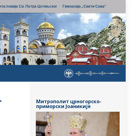
гословија Св. Петра Цетињског
Гимназија „Свети Сава“
Г
Митрополит црногорско-
приморски Јоаникије