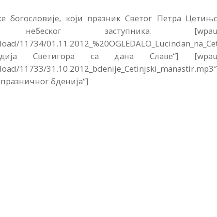
е богословије, који празник Светог Петра Цетињс
ебеског заступника. [wpaud
wnload/11734/01.11.2012_%20OGLEDALO_Lucindan_na_Cet
адија Светигора са дана Славе“] [wpau
load/11733/31.10.2012_bdenije_Cetinjski_manastir.mp3
 празничног бденија“]