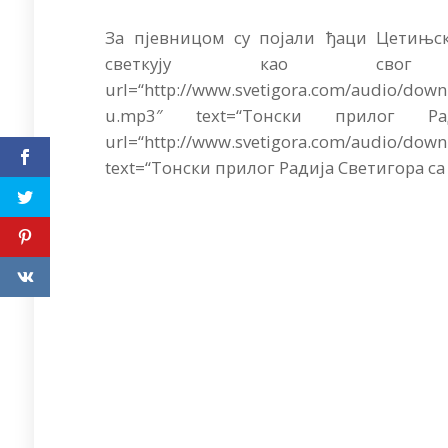
За пјевницом су појали ђаци Цетињск
светкују као свог н
url=“http://www.svetigora.com/audio/do
u.mp3″ text=“Тонски прилог Р
url=“http://www.svetigora.com/audio/down
text=“Тонски прилог Радија Светигора са