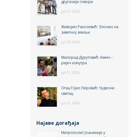
другачије говори
јул 27, 2026
Живојин Ракочевић: Злочин на
заветној земљи
јул 24, 2026
Милорад Дурутовић: Амин –
ријеч изнутра
јул 21, 2026
Отац Гојко Перовић: Чудесни
свитац
јул 21, 2026
Најаве догађаја
Митрополит Јоаникије у