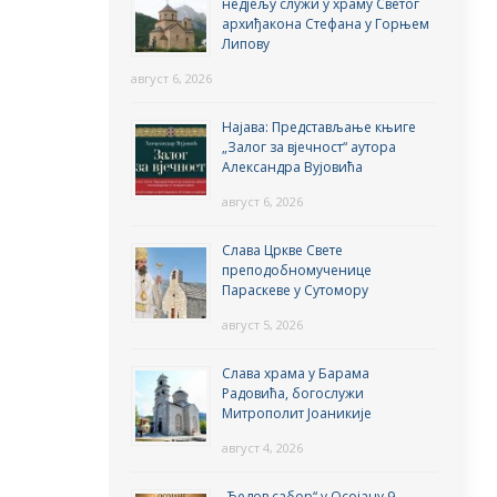
недјељу служи у храму Светог
архиђакона Стефана у Горњем
Липову
август 6, 2026
Најава: Представљање књиге
„Залог за вјечност“ аутора
Александра Вујовића
август 6, 2026
Слава Цркве Свете
преподобномученице
Параскеве у Сутомору
август 5, 2026
Слава храма у Барама
Радовића, богослужи
Митрополит Јоаникије
август 4, 2026
„Ђедов сабор“ у Осојану 9.