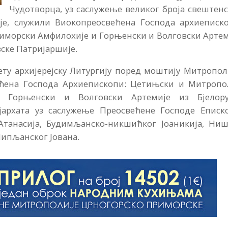
Чудотворца, уз саслужење великог броја свештен
је, служили Виокопреосвећена Господа архиеписко
иморски Амфилохије и Горњенски и Волговски Артем
ске Патријаршије.
ету архијерејску Литургију поред моштију Митропо
ећена Господа Архиепископи: Цетињски и Митропо
и Горњенски и Волговски Артемије из Бјелору
архата уз саслужење Преосвећене Господе Еписко
Атанасија, Будимљанско-никшићког Јоаникија, Ниш
Липљанског Јована.