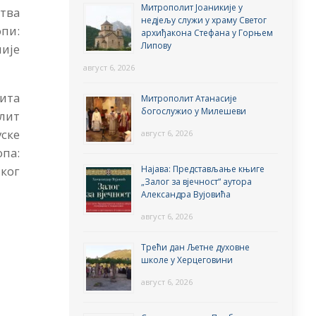
Митрополит Јоаникије у
ства
недјељу служи у храму Светог
пи:
архиђакона Стефана у Горњем
Липову
ије
август 6, 2026
лита
Митрополит Атанасије
богослужио у Милешеви
лит
ске
август 6, 2026
па:
Најава: Представљање књиге
ког
„Залог за вјечност“ аутора
Александра Вујовића
август 6, 2026
Трећи дан Љетне духовне
школе у Херцеговини
август 6, 2026