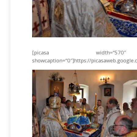
[picasa width=“570
showcaption=“0″]https://picasaweb.google.