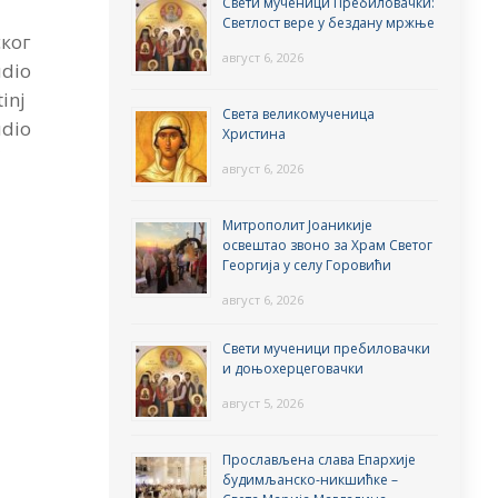
Свети мученици Пребиловачки:
Светлост вере у бездану мржње
ког
август 6, 2026
io
inj
Света великомученица
dio
Христина
″
август 6, 2026
Митрополит Јоаникије
освештао звоно за Храм Светог
Георгија у селу Горовићи
август 6, 2026
Свети мученици пребиловачки
и доњохерцеговачки
август 5, 2026
Прослављена слава Епархије
будимљанско-никшићке –