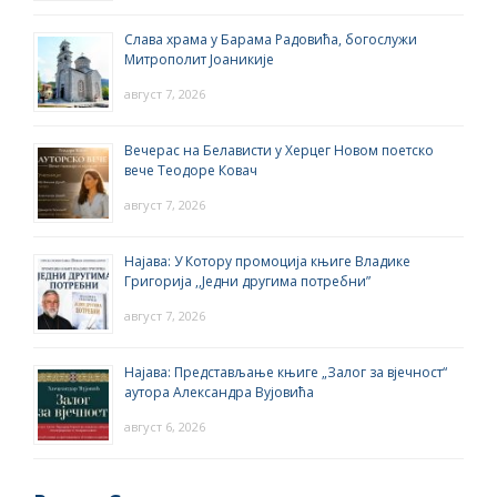
Слава храма у Барама Радовића, богослужи
Митрополит Јоаникије
август 7, 2026
Вечерас на Белависти у Херцег Новом поетско
вече Теодоре Ковач
август 7, 2026
Најава: У Котору промоција књиге Владике
Григорија ,,Једни другима потребни”
август 7, 2026
Најава: Представљање књиге „Залог за вјечност“
аутора Александра Вујовића
август 6, 2026