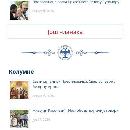
Прослављена слава Цркве Свете Петке у Сутомору
август 8, 2026
Још чланака
Колумне
Свети мученици Пребиловачки: Светлост вере у
бездану мржње
август 6, 2026
Живојин Ракочевић: Неслобода другачије говори
јул 27, 2026