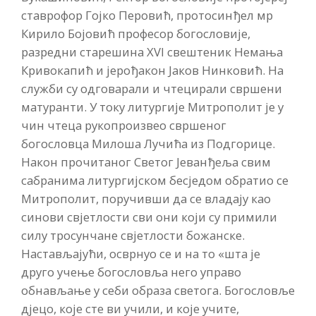
ставрофор Гојко Перовић, протосинђел мр
Кирило Бојовић професор богословије,
разредни старешина XVI свештеник Немања
Кривокапић и јерођакон Јаков Нинковић. На
служби су одговарали и чтецирали свршени
матуранти. У току литургије Митрополит је у
чин чтеца рукопроизвео свршеног
богословца Милоша Лучића из Подгорице.
Након прочитаног Светог Јеванђеља свим
сабранима литургијском бесједом обратио се
Митрополит, поручивши да се владају као
синови свјетлости сви они који су примили
силу тросунчане свјетлости божанске.
Настављајући, осврнуо се и на то «шта је
друго учење богословља него управо
обнављање у себи образа светога. Богословље
дјецо, које сте ви учили, и које учите,