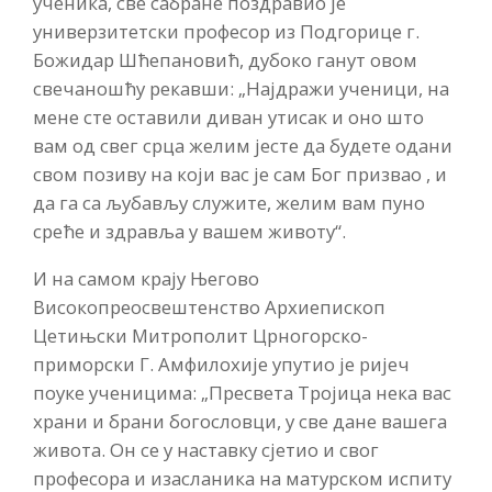
ученика, све сабране поздравио је
универзитетски професор из Подгорице г.
Божидар Шћепановић, дубоко ганут овом
свечаношћу рекавши: „Најдражи ученици, на
мене сте оставили диван утисак и оно што
вам од свег срца желим јесте да будете одани
свом позиву на који вас је сам Бог призвао , и
да га са љубављу служите, желим вам пуно
среће и здравља у вашем животу“.
И на самом крају Његово
Високопреосвештенство Архиепископ
Цетињски Митрополит Црногорско-
приморски Г. Амфилохије упутио је ријеч
поуке ученицима: „Пресвета Тројица нека вас
храни и брани богословци, у све дане вашега
живота. Он се у наставку сјетио и свог
професора и изасланика на матурском испиту