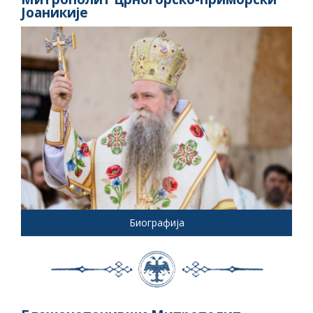
Јоаникије
Биографија