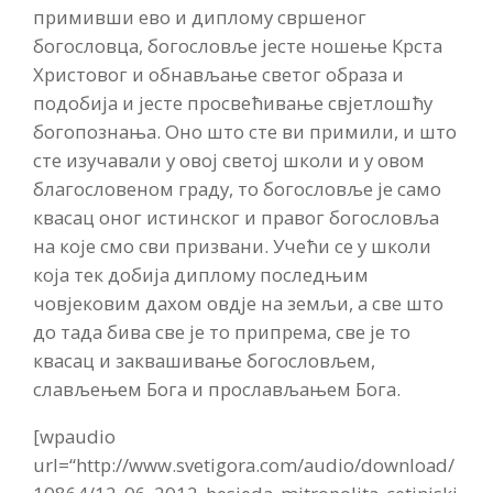
примивши ево и диплому свршеног
богословца, богословље јесте ношење Крста
Христовог и обнављање светог образа и
подобија и јесте просвећивање свјетлошћу
богопознања. Оно што сте ви примили, и што
сте изучавали у овој светој школи и у овом
благословеном граду, то богословље је само
квасац оног истинског и правог богословља
на које смо сви призвани. Учећи се у школи
која тек добија диплому последњим
човјековим дахом овдје на земљи, а све што
до тада бива све је то припрема, све је то
квасац и заквашивање богословљем,
слављењем Бога и прослављањем Бога.
[wpaudio
url=“http://www.svetigora.com/audio/download/