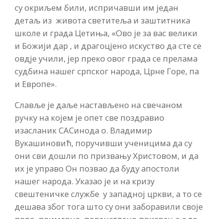
су окриљем били, испричавши им један
детаљ из живота светитеља и заштитника
школе и града Цетиња, «Ово је за вас велики
и Божији дар , и драгоцјено искуство да сте се
овдје учили, јер преко овог града се прелама
судбина нашег српског народа, Црне Горе, па
и Европе».
Славље је даље настављено на свечаном
ручку на којем је опет све поздравио
изасланик САСинода о. Владимир
Вукашиновић, поручивши ученицима да су
они сви дошли по призвању Христовом, и да
их је управо Он позвао да буду апостоли
нашег народа. Указао је и на кризу
свештеничке службе у западној цркви, а то се
дешава због тога што су они заборавили своје