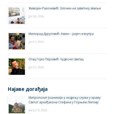
Живојин Ракочевић: Злочин на заветној земљи
јул 24, 2026
Милорад Дурутовић: Амин – ријеч изнутра
јул 21, 2026
Отац Гојко Перовић: Чудесни свитац
јул 21, 2026
Најаве догађаја
Митрополит Јоаникије у недјељу служи у храму
Светог архиђакона Стефана у Горњем Липову
август 8, 2026