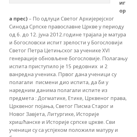
иг
ор
а прес)
– По одлуци Светог Архијерејског
Синода Српске православне Цркве у периоду
од 6. до 12. јуна 2012.године трајала је матура
и богословски испит зрелости у Богословији
Светог Петра Цетињског за ученике XVI
генерације обновљене богословије. Полагању
испита приступило је 15 редовних и 2
ванредна ученика. Првог дана ученици су
полагали писмени дио испита, да би у
наредним данима полагали испите из
предмета : Догматике, Етике, Црквеног права,
Црквеног појања, Светог Писма Старог и
Новог Завјета, Литургике, Историје
хришћанске и Историје српске цркве. Сви
ученици су са успјехом положили матуру и