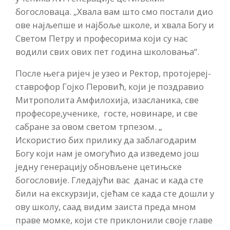
богословаца. „Хвала вам што смо постали дио
ове најљепше и најбоље школе, и хвала Богу и
Светом Петру и професорима који су нас
водили свих ових пет година школовања“.
После њега ријеч је узео и Ректор, протојереј-
ставрофор Гојко Перовић, који је поздравио
Митрополита Амфилохија, изасланика, све
професоре,ученике, госте, новинаре, и све
сабране за овом светом трпезом. „
Искористио бих прилику да заблагодарим
Богу који нам је омогућио да изведемо још
једну генерацију обновљене цетињске
богословије. Гледајући вас данас и када сте
били на екскурзији, сјећам се када сте дошли у
ову школу, саад видим заиста преда мном
праве момке, који сте приклонили своје главе