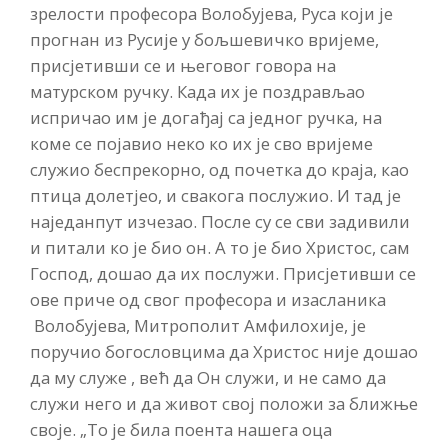
зрелости професора Волобујева, Руса који је
прогнан из Русије у бољшевичко вријеме,
присјетивши се и његовог говора на
матурском ручку. Када их је поздрављао
испричао им је догађај са једног ручка, на
коме се појавио неко ко их је сво вријеме
служио беспрекорно, од почетка до краја, као
птица долетјео, и свакога послужио. И тад је
наједанпут изчезао. После су се сви задивили
и питали ко је био он. А то је био Христос, сам
Господ, дошао да их послужи. Присјетивши се
ове приче од свог професора и изасланика
Волобујева, Митрополит Амфилохије, је
поручио богословцима да Христос није дошао
да му служе , већ да Он служи, и не само да
служи него и да живот свој положи за ближње
своје. „То је била поента нашега оца