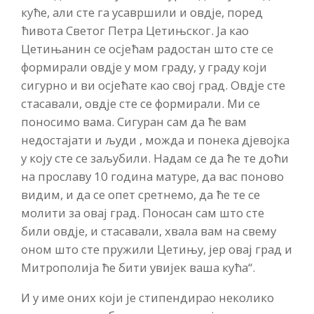
куће, али сте га усавршили и овдје, поред
ћивота Светог Петра Цетињског. Ја као
Цетињанин се осјећам радостан што сте се
формирали овдје у мом граду, у граду који
сигурно и ви осјећате као свој град. Овдје сте
стасавали, овдје сте се формирали. Ми се
поносимо вама. Сигуран сам да ће вам
недостајати и људи , можда и понека дјевојка
у коју сте се заљубили. Надам се да ће те доћи
на прославу 10 година матуре, да вас поново
видим, и да се опет сретнемо, да ће те се
молити за овај град. Поносан сам што сте
били овдје, и стасавали, хвала вам на свему
оном што сте пружили Цетињу, јер овај град и
Митрополија ће бити увијек ваша кућа“.
И у име оних који је стипендирао неколико