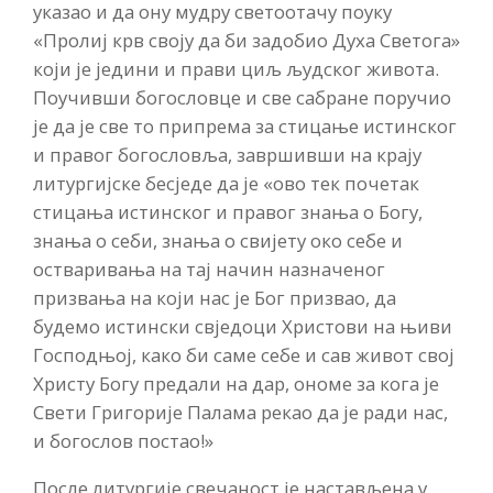
указао и да ону мудру светоотачу поуку
«Пролиј крв своју да би задобио Духа Светога»
који је једини и прави циљ људског живота.
Поучивши богословце и све сабране поручио
је да је све то припрема за стицање истинског
и правог богословља, завршивши на крају
литургијске бесједе да је «ово тек почетак
стицања истинског и правог знања о Богу,
знања о себи, знања о свијету око себе и
остваривања на тај начин назначеног
призвања на који нас је Бог призвао, да
будемо истински свједоци Христови на њиви
Господњој, како би саме себе и сав живот свој
Христу Богу предали на дар, ономе за кога је
Свети Григорије Палама рекао да је ради нас,
и богослов постао!»
После литургије свечаност је настављена у