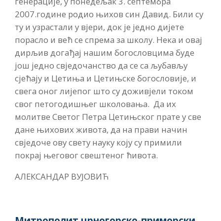
генерације, у понедељак 3. септембра
2007.године родио њихов син Давид. Били су
ту и узрастали у вјери, док је једно дијете
порасло и већ се спрема за школу. Нека и овај
дирљив догађај нашим богословцима буде
још једно свједочанство да се са љубављу
сјећају и Цетиња и Цетињске богословије, и
свега оног лијепог што су доживјели током
свог петогодишњег школовања. Да их
молитве Светог Петра Цетињског прате у све
дане њихових живота, да на прави начин
свједоче ову свету науку коју су примили
покрај његовог свештеног ћивота.
АЛЕКСАНДАР ВУЈОВИЋ
Митрополит црногорско-приморски