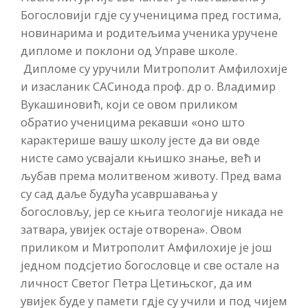
Богословији гдје су ученицима пред гостима,
новинарима и родитељима ученика уручене
дипломе и поклони од Управе школе.
Дипломе су уручили Митрополит Амфилохије
и изасланик САСинода проф. др о. Владимир
Вукашиновић, који се овом приликом
обратио ученицима рекавши «оно што
карактерише вашу школу јесте да ви овде
нисте само усвајали књишко знање, већ и
љубав према молитвеном животу. Пред вама
су сад даље будућа усавршавања у
богословљу, јер се књига теологије никада не
затвара, увијек остаје отворена». Овом
приликом и Митрополит Амфилохије је још
једном подсјетио богословце и све остале на
личност Светог Петра Цетињског, да им
увијек буде у памети гдје су учили и под чијем