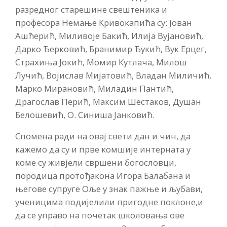
разредног старешине свештеника и
професора Немање Кривокапића су: Јован
Ашћерић, Миливоје Бакић, Илија Вујановић,
Дарко Ђерковић, Бранимир Ђукић, Вук Ерцег,
Страхиња Јокић, Момир Кутлача, Милош
Лучић, Војислав Мијатовић, Владан Миличић,
Марко Мирановић, Миладин Пантић,
Драгослав Перић, Максим Шестаков, Душан
Белошевић, О. Синиша Јанковић.
Спомена ради на овај свети дан и чин, да
кажемо да су и прве комшије интерната у
коме су живјели свршени богословци,
породица протођакона Игора Балабана и
његове супруге Оље у знак пажње и љубави,
ученицима подијелили пригодне поклоне,и
да се управо на почетак школовања ове