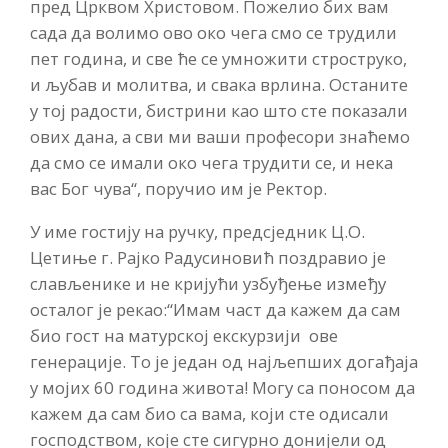
пред Црквом Христовом. Пожелио бих вам
сада да волимо ово око чега смо се трудили
пет година, и све ће се умножити строструко,
и љубав и молитва, и свака врлина. Останите
у тој радости, бистрини као што сте показали
ових дана, а сви ми ваши професори знаћемо
да смо се имали око чега трудити се, и нека
вас Бог чува“, поручио им је Ректор.
У име гостију на ручку, предсједник Ц.О.
Цетиње г. Рајко Радусиновић поздравио је
слављенике и не кријући узбуђење између
осталог је рекао:“Имам част да кажем да сам
био гост на матурској екскурзији ове
генерације. То је један од најљепших догађаја
у мојих 60 година живота! Могу са поносом да
кажем да сам био са вама, који сте одисали
господством, које сте сигурно донијели од