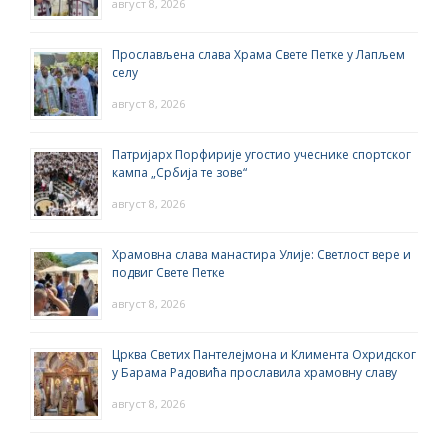
август 8, 2026
Прослављена слава Храма Свете Петке у Лапљем
селу
август 8, 2026
Патријарх Порфирије угостио учеснике спортског
кампа „Србија те зове“
август 8, 2026
Храмовна слава манастира Улије: Светлост вере и
подвиг Свете Петке
август 8, 2026
Црква Светих Пантелејмона и Климента Охридског
у Барама Радовића прославила храмовну славу
август 8, 2026