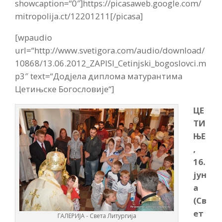
showcaption=“0″]https://picasaweb.google.com/
mitropolija.ct/12201211[/picasa]
[wpaudio
url=“http://www.svetigora.com/audio/download/
10868/13.06.2012_ZAPISI_Cetinjski_bogoslovci.m
p3″ text=“Додјела диплома матурантима
Цетињске Богословије“]
ЦЕ
ТИ
ЊЕ
,
16.
јун
а
(Св
ет
ГАЛЕРИЈА - Света Литургија