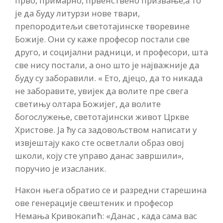
прво, примарно, првенствено призвање,а то
је да буду литурзи нове твари,
препородитељи светотајинске творевине
Божије. Они су каже професор постали све
друго, и социјални радници, и професори, шта
све нису постали, а оно што је најважније да
буду су заборавили. « Ето, дјецо, да то никада
не заборавите, увијек да волите пре свега
светињу олтара Божијег, да волите
богослужење, светотајински живот Цркве
Христове. Ја ћу са задовољством написати у
извјештају како сте осветлали образ овој
школи, коју сте управо данас завршили»,
поручио је изасланик.
Након њега обратио се и разредни старешина
ове генерације свештеник и професор
Немања Кривокапић: «Данас , када сама вас