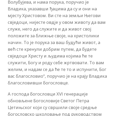
Волубујева, и нама порука, поручио је
Владика, указавши ђацима да су и они на
мјесту Христовом. Ви сте на земљи Његови
свједоци, нијесте овдје у овом животу да вам
служе, него да служите и да живот свој
положите за ближње своје, на христолики
начин. То је порука за ваш будући живот, а
већ сте кренули добрим путем, да будете
свједоци Христу и људима којима ће те
служити, Богу и роду себе жртвовати. То вам
желим, и надам се да ће те то и испунити, Бог
вас благословио“, поручио је на крају Владика
благословивши богословце.
А господа богословци XVI генерације
обновљене Богословије Светог Петра
Цетињског који су свршили своје средње
богословско школовање под руководством