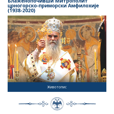
Блаженопочивши Митрополит
црногорско-приморски Амфилохије
(1938-2020)
Животопис