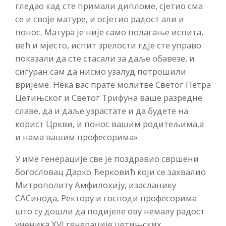
гледао кад сте примали дипломе, сјетио сма
се и своје матуре, и осјетио радост али и
понос. Матура је није само полагање испита,
већ и мјесто, испит зрелости гдје сте управо
показали да сте стасали за даље обавезе, и
сигуран сам да нисмо узалуд потрошили
вријеме. Нека вас прате молитве Светог Петра
Цетињског и Светог Трифуна ваше разредне
славе, да и даље узрастате и да будете на
корист Цркви, и понос вашим родитељима,а
и нама вашим професорима».
У име генерације све је поздравио свршени
богословац Дарко Ђерковић који се захвалио
Митрополиту Амфилохију, изасланику
САСинода, Ректору и господи професорима
што су дошли да подијеле ову немалу радост
ученика XVI генерације цетињских