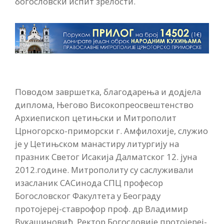
богословски испит зрелости.
Поводом завршетка, благодарења и додјела
диплома, Његово Високопреосвештенство
Архиепископ цетињски и Митрополит
Црногорско-приморски г. Амфилохије, служио
је у Цетињском манастиру литургију на
празник Светог Исакија Далматског 12. јуна
2012.године. Митрополиту су саслуживали
изасланик САСинода СПЦ професор
Богословског Факултета у Београду
протојереј-ставрофор проф. др Владимир
Вукашиновић, Ректор Богословије протојереј-