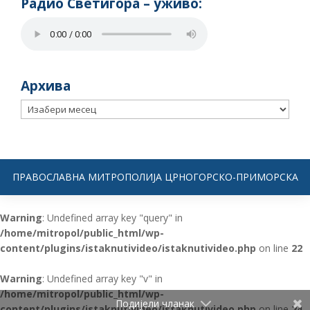
Радио Светигора – yживо:
Архива
Архива
ПРАВОСЛАВНА МИТРОПОЛИЈА ЦРНОГОРСКО-ПРИМОРСКА
Warning
: Undefined array key "query" in
/home/mitropol/public_html/wp-
content/plugins/istaknutivideo/istaknutivideo.php
on line
22
Warning
: Undefined array key "v" in
/home/mitropol/public_html/wp-
Подијели чланак
content/plugins/istaknutivideo/istaknutivideo.php
on line
24