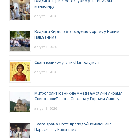
Владика Пајсије богослужио у Цетињском
манастиру
август 9, 2026
Владика Кирило богослужио у храму у Новим
Пављанима
август 8, 2026
Свети великомученик Пантелејмон
август 8, 2026
Митрополит Јоаникије у недјељу служи у храму
Светог архиђакона Стефана у Горњем Липову
август 8, 2026
Слава Храма Свете преподобномученице
Параскеве у Бабинама