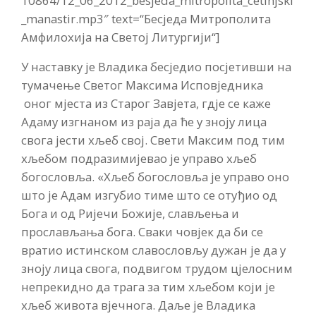
10864/12_06_2012_besjeda_mitropolita_cetinjski
_manastir.mp3″ text=“Бесједа Митрополита
Амфилохија на Светој Литургији“]
У наставку је Владика бесједио посјетивши на
тумачење Светог Максима Исповједника
оног мјеста из Старог Завјета, гдје се каже
Адаму изгнаном из раја да ће у зноју лица
свога јести хљеб свој. Свети Максим под тим
хљебом подразимијевао је управо хљеб
богословља. «Хљеб богословља је управо оно
што је Адам изгубио тиме што се отуђио од
Бога и од Ријечи Божије, слављења и
прослављања бога. Сваки човјек да би се
вратио истинском славословљу дужан је да у
зноју лица свога, подвигом трудом цјелосним
непрекидно да трага за тим хљебом који је
хљеб живота вјечнога. Даље је Владика