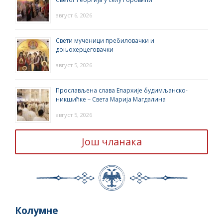
август 6, 2026
Свети мученици пребиловачки и
доњохерцеговачки
август 5, 2026
Прослављена слава Епархије будимљанско-
никшићке – Света Марија Магдалина
август 5, 2026
Још чланака
Колумне