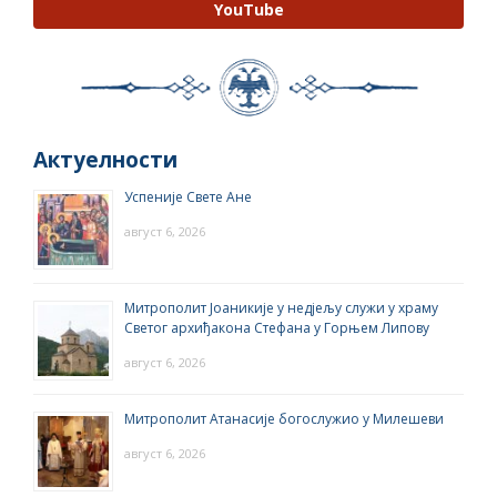
YouTube
Актуелности
Успеније Свете Ане
август 6, 2026
Митрополит Јоаникије у недјељу служи у храму
Светог архиђакона Стефана у Горњем Липову
август 6, 2026
Митрополит Атанасије богослужио у Милешеви
август 6, 2026