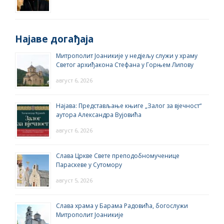
Најаве догађаја
Митрополит Јоаникије у недјељу служи у храму
Светог архиђакона Стефана у Горњем Липову
август 6, 2026
Најава: Представљање књиге „Залог за вјечност“
аутора Александра Вујовића
август 6, 2026
Слава Цркве Свете преподобномученице
Параскеве у Сутомору
август 5, 2026
Слава храма у Барама Радовића, богослужи
Митрополит Јоаникије