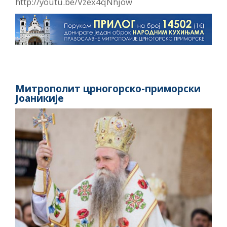
http://youtu.be/Vzex4qNhjow
Митрополит црногорско-приморски
Јоаникије