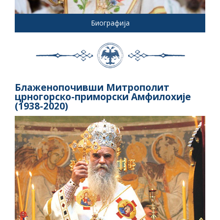
Биографија
Блаженопочивши Митрополит
црногорско-приморски Амфилохије
(1938-2020)