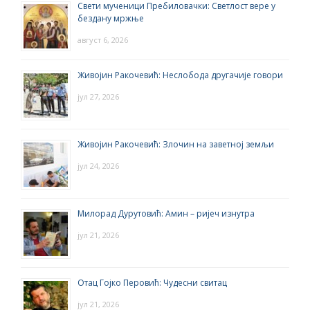
Свети мученици Пребиловачки: Светлост вере у
бездану мржње
август 6, 2026
Живојин Ракочевић: Неслобода другачије говори
јул 27, 2026
Живојин Ракочевић: Злочин на заветној земљи
јул 24, 2026
Милорад Дурутовић: Амин – ријеч изнутра
јул 21, 2026
Отац Гојко Перовић: Чудесни свитац
јул 21, 2026