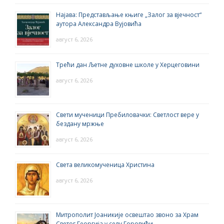
Најава: Представљање књиге „Залог за вјечност“
аутора Александра Вујовића
август 6, 2026
Трећи дан Љетне духовне школе у Херцеговини
август 6, 2026
Свети мученици Пребиловачки: Светлост вере у
бездану мржње
август 6, 2026
Света великомученица Христина
август 6, 2026
Митрополит Јоаникије освештао звоно за Храм
Светог Георгија у селу Горовићи