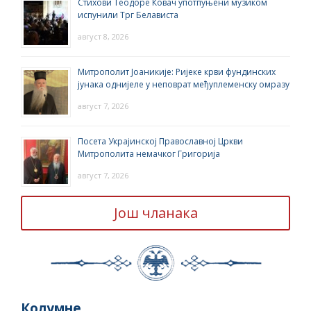
Стихови Теодоре Ковач употпуњени музиком
испунили Трг Белависта
август 8, 2026
Митрополит Јоаникије: Ријеке крви фундинских
јунака однијеле у неповрат међуплеменску омразу
август 7, 2026
Посета Украјинској Православној Цркви
Митрополита немачког Григорија
август 7, 2026
Још чланака
Колумне