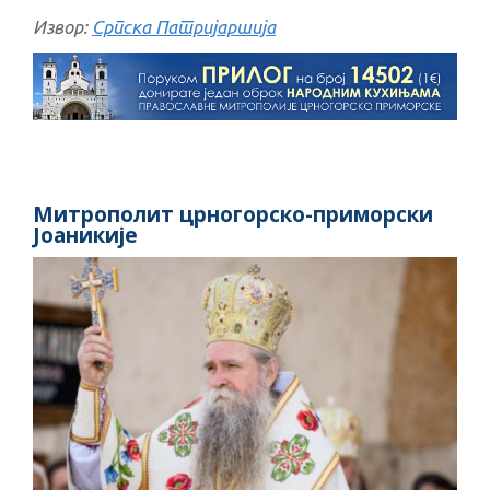
Извор:
Српска Патријаршија
Митрополит црногорско-приморски
Јоаникије