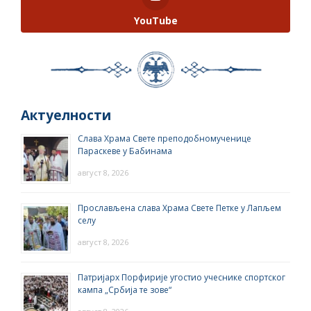
YouTube
Актуелности
Слава Храма Свете преподобномученице
Параскеве у Бабинама
август 8, 2026
Прослављена слава Храма Свете Петке у Лапљем
селу
август 8, 2026
Патријарх Порфирије угостио учеснике спортског
кампа „Србија те зове“