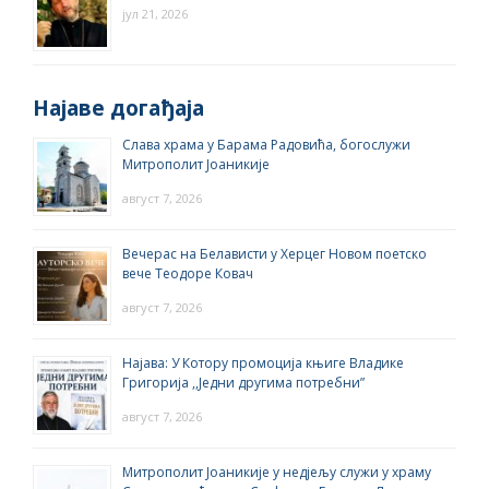
јул 21, 2026
Најаве догађаја
Слава храма у Барама Радовића, богослужи
Митрополит Јоаникије
август 7, 2026
Вечерас на Белависти у Херцег Новом поетско
вече Теодоре Ковач
август 7, 2026
Најава: У Котору промоција књиге Владике
Григорија ,,Једни другима потребни”
август 7, 2026
Митрополит Јоаникије у недјељу служи у храму