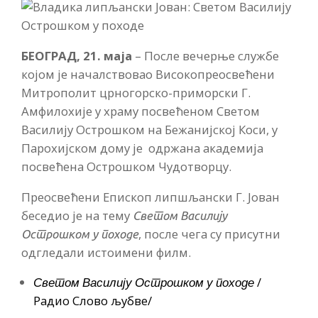
БЕОГРАД, 21. маја
– После вечерње службе
којом је началствовао Високопреосвећени
Митрополит црногорско-приморски Г.
Амфилохије у храму посвећеном Светом
Василију Острошком на Бежанијској Коси, у
Парохијском дому је одржана академија
посвећена Острошком Чудотворцу.
Преосвећени Епископ липшљански Г. Јован
беседио је на тему
Светом Василију
, после чега су присутни
Острошком у походе
одгледали истоимени филм.
Светом Василију Острошком у походе
/
Радио Слово љубве/