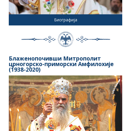
Биографија
Блаженопочивши Митрополит
црногорско-приморски Амфилохије
(1938-2020)