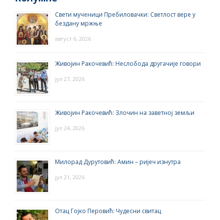
Свети мученици Пребиловачки: Светлост вере у
бездану мржње
август 6, 2026
Живојин Ракочевић: Неслобода другачије говори
јул 27, 2026
Живојин Ракочевић: Злочин на заветној земљи
јул 24, 2026
Милорад Дурутовић: Амин – ријеч изнутра
јул 21, 2026
Отац Гојко Перовић: Чудесни свитац