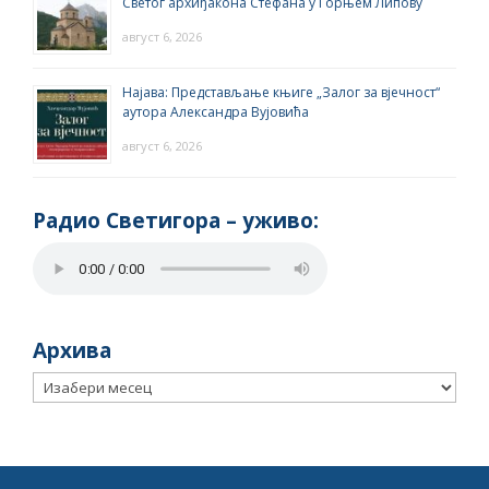
Светог архиђакона Стефана у Горњем Липову
август 6, 2026
Најава: Представљање књиге „Залог за вјечност“
аутора Александра Вујовића
август 6, 2026
Радио Светигора – yживо:
Архива
Архива