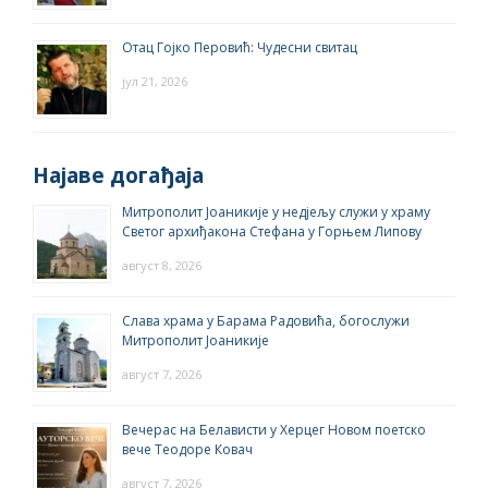
Отац Гојко Перовић: Чудесни свитац
јул 21, 2026
Најаве догађаја
Митрополит Јоаникије у недјељу служи у храму
Светог архиђакона Стефана у Горњем Липову
август 8, 2026
Слава храма у Барама Радовића, богослужи
Митрополит Јоаникије
август 7, 2026
Вечерас на Белависти у Херцег Новом поетско
вече Теодоре Ковач
август 7, 2026