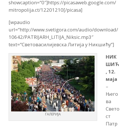
showcaption=“0″]https://picasaweb.google.com/
mitropolija.ct/12201210[/picasa]
[wpaudio
url=“http://www.svetigora.com/audio/download/
10642/PATRIJARH_LITIJA_Niksic.mp3″
text=“Световасилијевска Литија у Никшићу“]
НИК
ШИЋ
, 12.
маја
–
Њего
ва
Свето
ГАЛЕРИЈА
ст
Патр