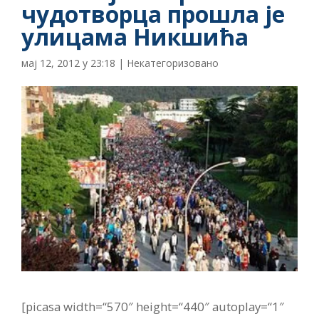
чудотворца прошла је
улицама Никшића
мај 12, 2012 у 23:18
|
Некатегоризовано
[picasa width=“570″ height=“440″ autoplay=“1″