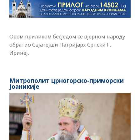
Овом приликом бесједом се вјерном народу
обратио Свјатејши Патријарх Српски Г.
Иринеј.
Митрополит црногорско-приморски
Јоаникије