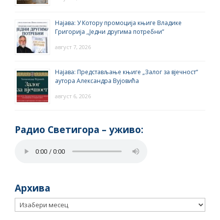
Најава: У Котору промоција књиге Владике
Григорија ,,Једни другима потребни”
август 7, 2026
Најава: Представљање књиге „Залог за вјечност“
аутора Александра Вујовића
август 6, 2026
Радио Светигора – yживо:
Архива
Архива