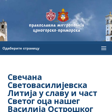
Свечана
Световасилијевска
Литија у славу и част
Светог оца нашег
Василија Острошког