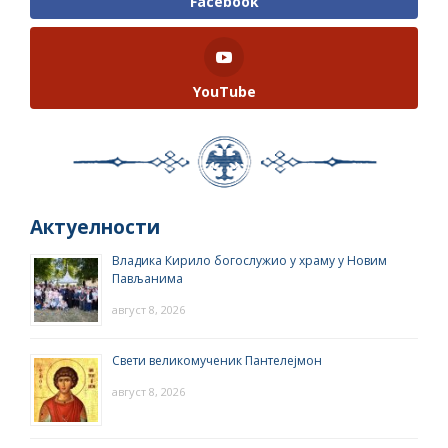
Facebook
YouTube
Актуелности
Владика Кирило богослужио у храму у Новим
Пављанима
август 8, 2026
Свети великомученик Пантелејмон
август 8, 2026