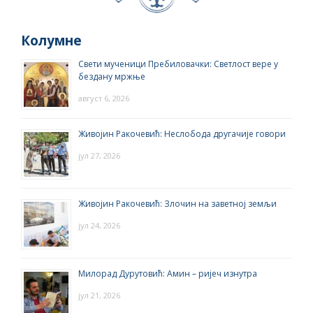
Колумне
Свети мученици Пребиловачки: Светлост вере у
бездану мржње
август 6, 2026
Живојин Ракочевић: Неслобода другачије говори
јул 27, 2026
Живојин Ракочевић: Злочин на заветној земљи
јул 24, 2026
Милорад Дурутовић: Амин – ријеч изнутра
јул 21, 2026