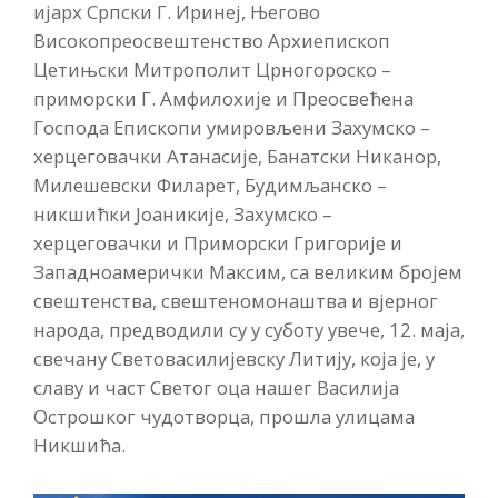
ијарх Српски Г. Иринеј, Његово
Високопреосвештенство Архиепископ
Цетињски Митрополит Црногороско –
приморски Г. Амфилохије и Преосвећена
Господа Епископи умировљени Захумско –
херцеговачки Атанасије, Банатски Никанор,
Милешевски Филарет, Будимљанско –
никшићки Јоаникије, Захумско –
херцеговачки и Приморски Григорије и
Западноамерички Максим, са великим бројем
свештенства, свештеномонаштва и вјерног
народа, предводили су у суботу увече, 12. маја,
свечану Световасилијевску Литију, која је, у
славу и част Светог оца нашег Василија
Острошког чудотворца, прошла улицама
Никшића.