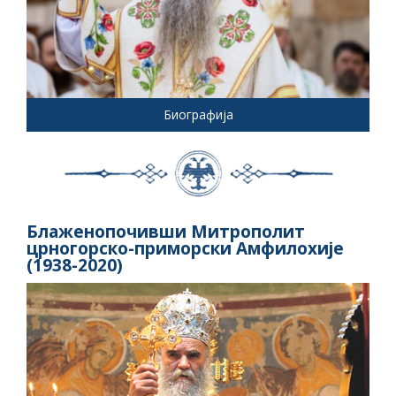
Биографија
Блаженопочивши Митрополит
црногорско-приморски Амфилохије
(1938-2020)