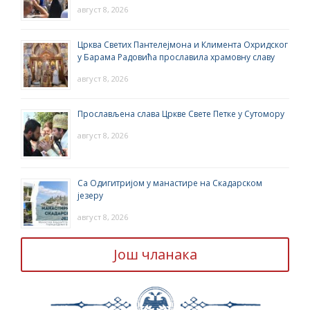
август 8, 2026
Црква Светих Пантелејмона и Климента Охридског
у Барама Радовића прославила храмовну славу
август 8, 2026
Прослављена слава Цркве Свете Петке у Сутомору
август 8, 2026
Са Одигитријом у манастире на Скадарском
језеру
август 8, 2026
Још чланака