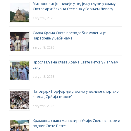
Митрополит Јоаникије у недјељу служи у храму
Светог архиђакона Стефана у Горњем Липову
август 8, 2026
Слава Храма Свете преподобномученице
Параскеве у Бабинама
август 8, 2026
Прослављена слава Храма Свете Петке у Лапљем
селу
август 8, 2026
Патријарх Порфирије угостио учеснике спортског
кампа „Србија те зове“
август 8, 2026
Храмовна слава манастира Улије: Светлост вере и
подвиг Свете Петке