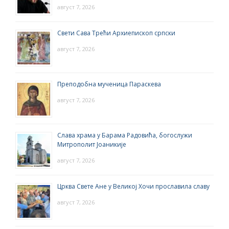
август 7, 2026
Свети Сава Трећи Архиепископ српски
август 7, 2026
Преподобна мученица Параскева
август 7, 2026
Слава храма у Барама Радовића, богослужи
Митрополит Јоаникије
август 7, 2026
Црква Свете Ане у Великој Хочи прославила славу
август 7, 2026