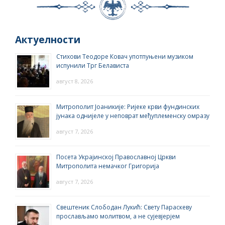
Актуелности
Стихови Теодоре Ковач употпуњени музиком
испунили Трг Белависта
август 8, 2026
Митрополит Јоаникије: Ријеке крви фундинских
јунака однијеле у неповрат међуплеменску омразу
август 7, 2026
Посета Украјинској Православној Цркви
Митрополита немачког Григорија
август 7, 2026
Свештеник Слободан Лукић: Свету Параскеву
прослављамо молитвом, а не сујевјерјем