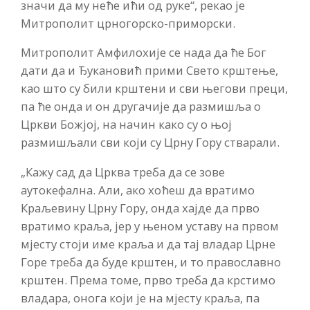
значи да му неће ићи од руке“, рекао је
Митрополит црногорско-приморски.
Митрополит Амфилохије се нада да ће Бог
дати да и Ђукановић прими Свето крштење,
као што су били крштени и сви његови преци,
па ће онда и он другачије да размишља о
Цркви Божјој, на начин како су о њој
размишљали сви који су Црну Гору стварали.
„Кажу сад да Црква треба да се зове
аутокефална. Али, ако хоћеш да вратимо
Краљевину Црну Гору, онда хајде да прво
вратимо краља, јер у њеном уставу на првом
мјесту стоји име краља и да тај владар Црне
Горе треба да буде крштен, и то православно
крштен. Према томе, прво треба да крстимо
владара, онога који је на мјесту краља, па