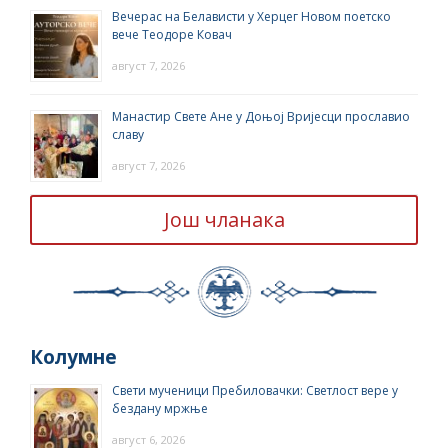
Вечерас на Белависти у Херцег Новом поетско
вече Теодоре Ковач
август 7, 2026
Манастир Свете Ане у Доњој Вријесци прославио
славу
август 7, 2026
Још чланака
Колумне
Свети мученици Пребиловачки: Светлост вере у
бездану мржње
август 6, 2026