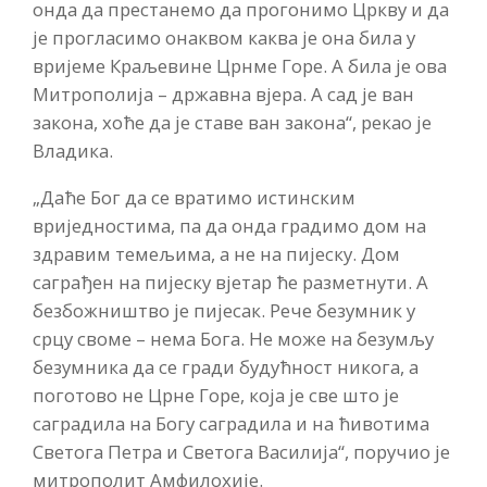
онда да престанемо да прогонимо Цркву и да
је прогласимо онаквом каква је она била у
вријеме Краљевине Црнме Горе. А била је ова
Митрополија – државна вјера. А сад је ван
закона, хоће да је ставе ван закона“, рекао је
Владика.
„Даће Бог да се вратимо истинским
вриједностима, па да онда градимо дом на
здравим темељима, а не на пијеску. Дом
саграђен на пијеску вјетар ће разметнути. А
безбожништво је пијесак. Рече безумник у
срцу своме – нема Бога. Не може на безумљу
безумника да се гради будућност никога, а
поготово не Црне Горе, која је све што је
саградила на Богу саградила и на ћивотима
Светога Петра и Светога Василија“, поручио је
митрополит Амфилохије.