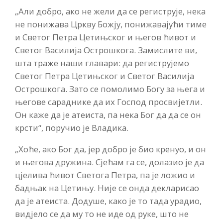
„Али добро, ако не жели да се региструје, нека
не понижава Цркву Божју, понижавајући тиме
и Светог Петра Цетињског и његов ћивот и
Светог Василија Острошкога. Замислите ви,
шта траже наши главари: да региструјемо
Светог Петра Цетињског и Светог Василија
Острошкога. Зато се помолимо Богу за њега и
његове сараднике да их Господ просвијетли.
Он каже да је атеиста, па нека Бог да да се он
крсти“, поручио је Владика.
„Хоће, ако Бог да, јер добро је био кренуо, и он
и његова дружина. Сјећам га се, долазио је да
цјелива ћивот Светога Петра, па је ложио и
бадњак на Цетињу. Није се онда декларисао
да је атеиста. Додуше, како је то тада урадио,
видјело се да му то не иде од руке, што не