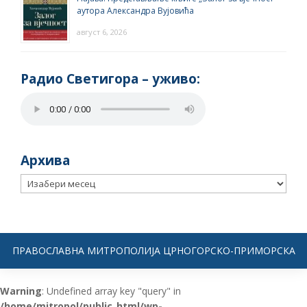
аутора Александра Вујовића
август 6, 2026
Радио Светигора – yживо:
Архива
Архива
ПРАВОСЛАВНА МИТРОПОЛИЈА ЦРНОГОРСКО-ПРИМОРСКА
Warning
: Undefined array key "query" in
/home/mitropol/public_html/wp-