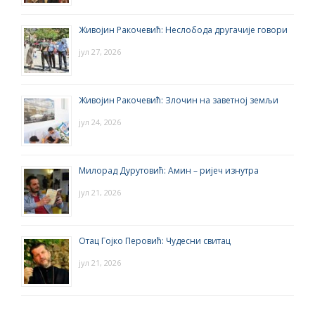
Живојин Ракочевић: Неслобода другачије говори
јул 27, 2026
Живојин Ракочевић: Злочин на заветној земљи
јул 24, 2026
Милорад Дурутовић: Амин – ријеч изнутра
јул 21, 2026
Отац Гојко Перовић: Чудесни свитац
јул 21, 2026