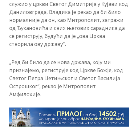
служио у цркви Светог Димитрија у Кујави код
Даниловграда, Владика је рекао да би било
нормалније да он, као Митрополит, затражи
од Ђукановића и свих његових сарадника да
се региструју, будући да је „ова Црква
створила ову државу“.
„Ред би било да се нова држава, коју ми
признајемо, региструје код Цркве Божје, код
Светог Петра Цетињског и Светог Василија
Острошког“, рекао је Митрополит
Амфилохије.