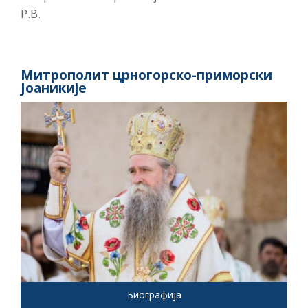
Р.В.
Митрополит црногорско-приморски
Јоаникије
Биографија