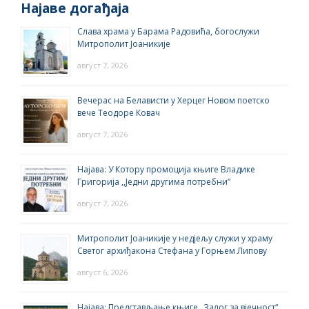
Најаве догађаја
Слава храма у Барама Радовића, богослужи
Митрополит Јоаникије
август 7, 2026
Вечерас на Белависти у Херцег Новом поетско
вече Теодоре Ковач
август 7, 2026
Најава: У Котору промоција књиге Владике
Григорија ,,Једни другима потребни”
август 7, 2026
Митрополит Јоаникије у недјељу служи у храму
Светог архиђакона Стефана у Горњем Липову
август 6, 2026
Најава: Представљање књиге „Залог за вјечност“