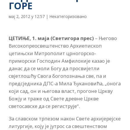
ГОРЕ
мај 2, 2012 у 12:57
|
Некатегоризовано
ЦЕТИЊЕ, 1. маја (Светигора прес)
– Његово
Високопреосвештенство Архиепископ
цетињски Митрополит црногорско-
приморски Господин Амфилохије казао је
данас да се моли Богу да просвијетли
свјетлошћу Свога богопознања све, па и
предсједника ДПС-а Мила Ђукановића, „онога
који сад, он и његова власт, прогоне Цркву
Божју и траже од Свете древне Цркве
светосавске да се региструје“.
За славском трпезом након Свете архијерејске
литургије, коју је јутрос са свештенством