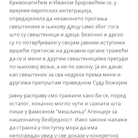
Кривокапићем и Иваном Брајовићем се, у
вријеме европских интеграција,
опредијелила да незаконито прогања
свештенике и њихову дјецу само због тога
што су свештеници и дјеца. Безочно и дрско
су то потврђивали у својим јавним иступима
вршећи притисак на државне органе тражећи
да се и мени и другим свештеницима пресуди
по њиховој вољи, а не по закону. Ја их данас
као свештеник за сва недјела према мени и
другима препуштам праведном Суду Божијем.
Јавну расправу смо тражили како би се, поред
осталог, коначно могло чути и сазнати шта
пише у фамозном ”мишљењу” Агенције за
националну безбједност. Иако закони налажи
да странка у поступку мора да има
непосредан увид у све доказе у конкретној