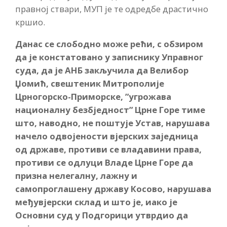
правној ствари, МУП је те одредбе драстично
кршио.
Данас се слободно може рећи, с обзиром
да је констатовано у записнику Управног
суда, да је АНБ закључила да Велибор
Џомић, свештеник Митрополије
Црногорско-Приморске, ”угрожава
националну безбједност” Црне Горе тиме
што, наводно, не поштује Устав, нарушава
начело одвојености вјерских заједница
од државе, противи се владавини права,
противи се одлуци Владе Црне Горе да
призна нелегалну, лажну и
самопроглашену државу Косово, нарушава
међувјерски склад и што је, иако је
Основни суд у Подгорици утврдио да