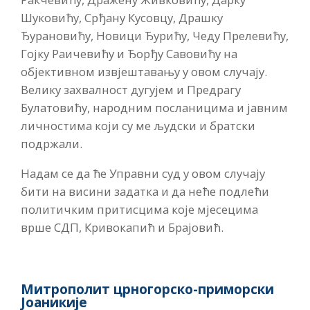
Шуковићу, Срђану Кусовцу, Драшку
Ђурановићу, Новици Ђурићу, Чеду Прелевићу,
Гојку Раичевићу и Ђорђу Савовићу на
објективном извјештавању у овом случају.
Велику захвалност дугујем и Предрагу
Булатовићу, народним посланицима и јавним
личностима који су ме људски и братски
подржали.
Надам се да ће Управни суд у овом случају
бити на висини задатка и да неће подлећи
политичким притисцима које мјесецима
врше СДП, Кривокапић и Брајовић.
Митрополит црногорско-приморски
Јоаникије