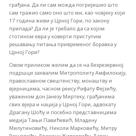
грађана. Да ли сам можда погријешио што
сам тражио само оно што ми, као човјеку који
17 година живи у Црној Гори, по закону
припада? Да ли је требало да са којом
стотином евра у коверти приступим
решавању питања привременог боравка у
Црној Гори?
Овом приликом желим да се на безрезервној
подршци захвалим Митрополиту Амфилохију,
православном свештенству, монаштву и
вјерницима, часном реису Рифату Фејзићу,
уваженом дон Јанезу Миртеку, грађанима
свих вјера и нација у Црној Гори, адвокату
Драгану Шоћу и посебно представницима
медија Тањи Павићевић, Младену
Милутиновићу, Николи Марковићу, Митру
Ракчевићу, Дражену Живковићу, Дарку