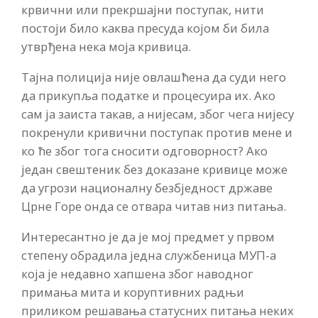
крвични или прекршајни поступак, нити
постоји било каква пресуда којом би била
утврђена нека моја кривица.
Тајна полиција није овлашћена да суди него
да прикупља податке и процесуира их. Ако
сам ја заиста такав, а нијесам, због чега нијесу
покренули кривични поступак против мене и
ко ће због тога сносити одговорност? Ако
један свештеник без доказане кривице може
да угрози националну безбједност државе
Црне Горе онда се отвара читав низ питања.
Интересантно је да је мој предмет у првом
степену обрадила једна службеница МУП-а
која је недавно хапшена због наводног
примања мита и коруптивних радњи
приликом решавања статусних питања неких