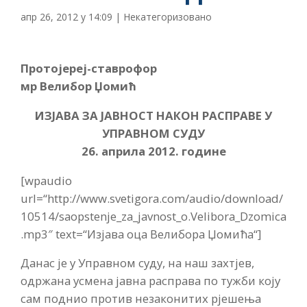
апр 26, 2012 у 14:09
|
Некатегоризовано
Протојереј-ставрофор
мр Велибор Џомић
ИЗЈАВА ЗА ЈАВНОСТ НАКОН РАСПРАВЕ У
УПРАВНОМ СУДУ
26. априла 2012. године
[wpaudio
url=“http://www.svetigora.com/audio/download/
10514/saopstenje_za_javnost_o.Velibora_Dzomica
.mp3″ text=“Изјава оца Велибора Џомића“]
Данас је у Управном суду, на наш захтјев,
одржана усмена јавна расправа по тужби коју
сам поднио против незаконитих рјешења