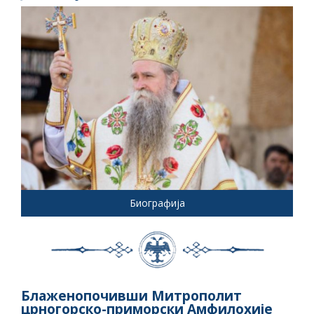
Биографија
Блаженопочивши Митрополит
црногорско-приморски Амфилохије