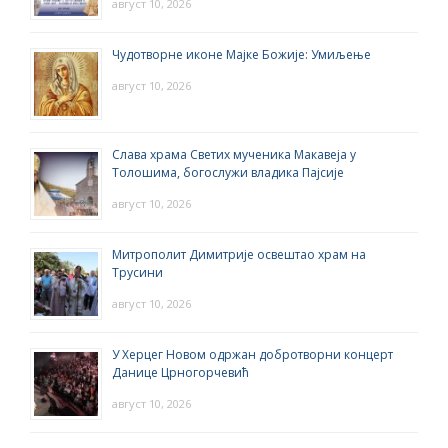
август 10, 2026
Чудотворне иконе Мајке Божије: Умиљење
август 10, 2026
Слава храма Светих мученика Макавеја у
Толошима, богослужи владика Пајсије
август 10, 2026
Митрополит Димитрије освештао храм на
Трусини
август 10, 2026
У Херцег Новом одржан добротворни концерт
Данице Црногорчевић
август 10, 2026