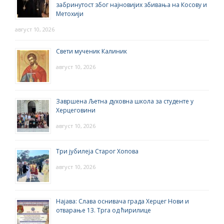
забринутост због најновијих збивања на Косову и
Метохији
август 10, 2026
Свети мученик Калиник
август 10, 2026
Завршена Љетна духовна школа за студенте у
Херцеговини
август 10, 2026
Три јубилеја Старог Хопова
август 10, 2026
Најава: Слава оснивача града Херцег Нови и
отварање 13. Трга од ћирилице