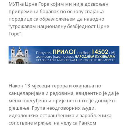
МУП-а Црне Горе којим ми није дозвољен
привремени боравак по основу спајања
породице са образложењем да наводно
”угрожавам националну безбједност Црне
Горе”.
Након 13 мјесеци терора и окапања по
канцеларијама и редовима, евидентно је да је
мени пресуђено и прије него што је донијето
рјешење. Група неодговорних људи,
идеолошких острашћеника и заробљеника
сопствене мржње, на челу са Ранком