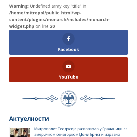
Warning
: Undefined array key "title" in
/home/mitropol/public_html/wp-
content/plugins/monarch/includes/monarch-
widget.php
on line
20
Facebook
YouTube
Актуелности
Митрополит Теодосије разговарао у Грачаници са
америчком сенаторком Џони Ернст и изразио