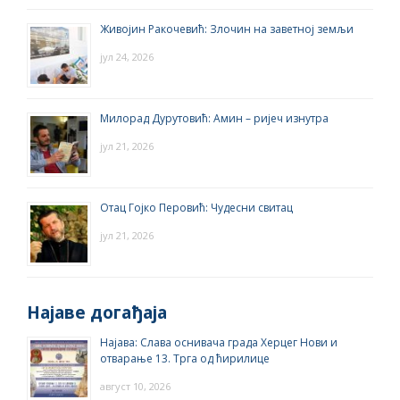
Живојин Ракочевић: Злочин на заветној земљи
јул 24, 2026
Милорад Дурутовић: Амин – ријеч изнутра
јул 21, 2026
Отац Гојко Перовић: Чудесни свитац
јул 21, 2026
Најаве догађаја
Најава: Слава оснивача града Херцег Нови и
отварање 13. Трга од ћирилице
август 10, 2026