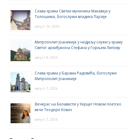
Слава храма Светих мученика Макавеја у
Толошима, богослужи владика Пајсије
август 10, 2026
Митрополит Јоаникије у недјељу служи у храму
Светог архиђакона Стефана у Горњем Липову
август 8, 2026
Слава храма у Барама Радовића, богослужи
Митрополит Јоаникије
август 7, 2026
Вечерас на Белависти у Херцег Новом поетско
вече Теодоре Ковач
август 7, 2026