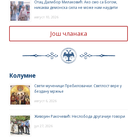
Отац Далибор Милаковић: Ако смо са Богом,
никаква демонска сила не може нам наудити
август 10, 2026
Још чланака
Колумне
Свети мученици Пребиловачки: Светлост вере у
бездану мржње
август 6, 2026
Живојин Ракочевић: Неслобода другачије говори
јул 27, 2026