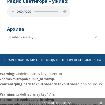
Радио Светигора – yживо:
Архива
Архива
ПРАВОСЛАВНА МИТРОПОЛИЈА ЦРНОГОРСКО-ПРИМОРСКА
Warning
: Undefined array key "query" in
/home/mitropol/public_html/wp-
content/plugins/istaknutivideo/istaknutivideo.php
on line
22
Warning
: Undefined array key "v" in
/home/mitropol/public_html/wp-
Подијели чланак
content/plugins/istaknutivideo/istaknutivideo.php
on line
24