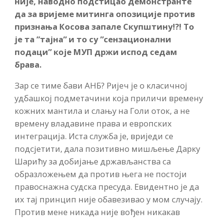
није, наводно подстицао демонстранте
да за вријеме митинга опозиције против
признања Косова запале Скупштину!?! То
је та ”тајна” и то су ”сензационални
подаци” које МУП држи испод седам
брава.
Зар се тиме бави АНБ? Ријеч је о класичној
удбашкој подметачини која приличи времену
кожних мантила и слању на Голи оток, а не
времену владавине права и европских
интеграција. Иста служба је, вриједи се
подсјетити, дала позитивно мишљење Дарку
Шарићу за добијање држављанства са
образложењем да против њега не постоји
правоснажна судска пресуда. Евидентно је да
их тај принцип није обавезивао у мом случају.
Против мене никада није вођен никакав