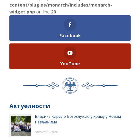
content/plugins/monarch/includes/monarch-
widget.php
on line
20
Facebook
YouTube
Актуелности
Владика Кирило богослужио у храму у Новим
Пављанима
август 8, 2026