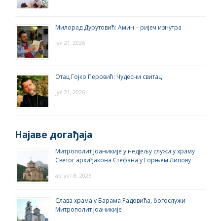
Милорад Дурутовић: Амин – ријеч изнутра
јул 21, 2026
Отац Гојко Перовић: Чудесни свитац
јул 21, 2026
Најаве догађаја
Митрополит Јоаникије у недјељу служи у храму
Светог архиђакона Стефана у Горњем Липову
август 8, 2026
Слава храма у Барама Радовића, богослужи
Митрополит Јоаникије