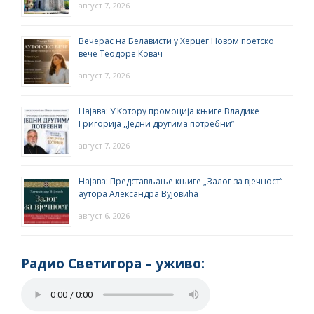
август 7, 2026
Вечерас на Белависти у Херцег Новом поетско
вече Теодоре Ковач
август 7, 2026
Најава: У Котору промоција књиге Владике
Григорија ,,Једни другима потребни”
август 7, 2026
Најава: Представљање књиге „Залог за вјечност“
аутора Александра Вујовића
август 6, 2026
Радио Светигора – yживо: