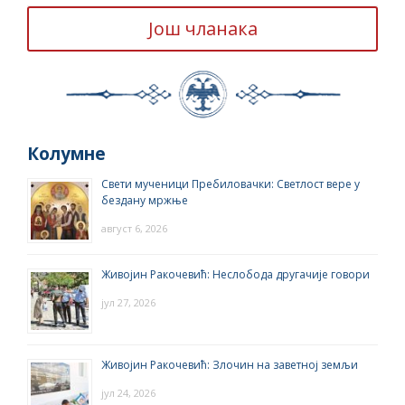
Још чланака
Колумне
Свети мученици Пребиловачки: Светлост вере у
бездану мржње
август 6, 2026
Живојин Ракочевић: Неслобода другачије говори
јул 27, 2026
Живојин Ракочевић: Злочин на заветној земљи
јул 24, 2026