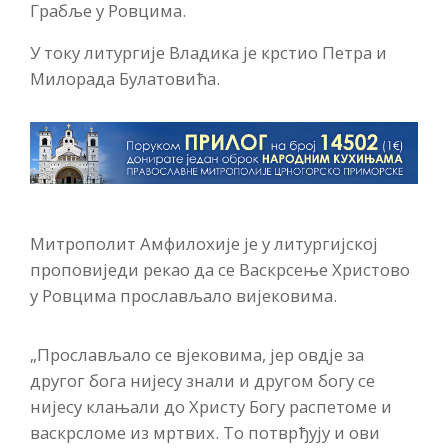
Грабље у Ровцима.
У току литургије Владика је крстио Петра и
Милорада Булатовића.
Митрополит Амфилохије је у литургијској
проповиједи рекао да се Васкрсење Христово
у Ровцима прослављало вијековима.
„Прослављало се вјековима, јер овдје за
другог бога нијесу знали и другом богу се
нијесу клањали до Христу Богу распетоме и
васкрсломе из мртвих. То потврђују и ови