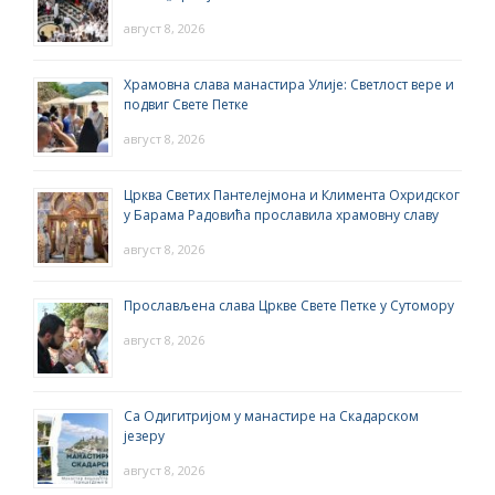
август 8, 2026
Храмовна слава манастира Улије: Светлост вере и
подвиг Свете Петке
август 8, 2026
Црква Светих Пантелејмона и Климента Охридског
у Барама Радовића прославила храмовну славу
август 8, 2026
Прослављена слава Цркве Свете Петке у Сутомору
август 8, 2026
Са Одигитријом у манастире на Скадарском
језеру
август 8, 2026