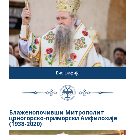
Биографија
Блаженопочивши Митрополит
црногорско-приморски Амфилохије
(1938-2020)