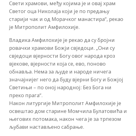
Свети храмови, међу којима је и овај храм
Светог оца Николаја који је по предању
старији чак и од Морачког манастира“, рекао
је Митрополит Амфилохије.
Владика Амфилохије је рекао да су бројни
ровачки храмови Божји свједоци. „Они су
свједоци вјерности Богу овог народа кроз
вјекове, вјерности која се, ево, поново
обнавља. Нема за људе и народе ничега
значајнијег него да буду вјерни Богу и Божјој
Светињи – по оној народној: Без Бога ни
преко прага“.
Након литургије Митрополит Амфилохије је
освештао дом старине Момчила Булатовића и
његових потомака, након чега је за трпезом
љубави настављено сабрање.