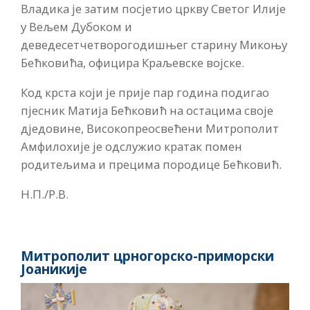
Владика је затим посјетио цркву Светог Илије
у Вељем Дубоком и
деведесетчетворогодишњег старину Микоњу
Бећковића, официра Краљевске војске.
Код крста који је прије пар година подигао
пјесник Матија Бећковић на остацима своје
дједовине, Високопреосвећени Митрополит
Амфилохије је одслужио кратак помен
родитељима и прецима породице Бећковић.
Н.П./Р.В.
Митрополит црногорско-приморски
Јоаникије