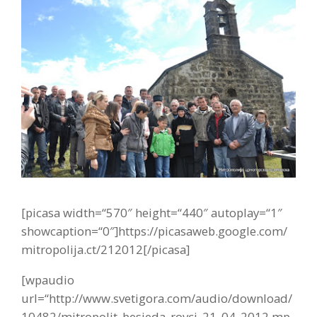
[picasa width=“570″ height=“440″ autoplay=“1″
showcaption=“0″]https://picasaweb.google.com/
mitropolija.ct/212012[/picasa]
[wpaudio
url=“http://www.svetigora.com/audio/download/
10482/mitropolit_besjeda_rovci_21_04_2012.mp