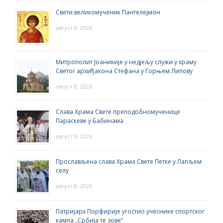
Свети великомученик Пантелејмон
август 8, 2026
Митрополит Јоаникије у недјељу служи у храму
Светог архиђакона Стефана у Горњем Липову
август 8, 2026
Слава Храма Свете преподобномученице
Параскеве у Бабинама
август 8, 2026
Прослављена слава Храма Свете Петке у Лапљем
селу
август 8, 2026
Патријарх Порфирије угостио учеснике спортског
кампа „Србија те зове“