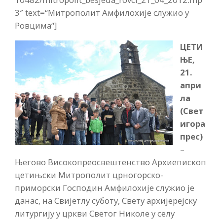
3″ text=“Митрополит Амфилохије служио у
Ровцима“]
ЦЕТИ
ЊЕ,
21.
апри
ла
(Свет
игора
прес)
–
Његово Високопреосвештенство Архиепископ
цетињски Митрополит црногорско-
приморски Господин Амфилохије служио је
данас, на Свијетлу суботу, Свету архијерејску
литургију у цркви Светог Николе у селу