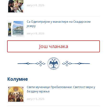
август 8, 2026
Са Одигитријом у манастире на Скадарском
језеру
август 8, 2026
Још чланака
Колумне
Свети мученици Пребиловачки: Светлост вере у
бездану мржње
август 6, 2026