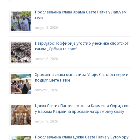
Прослављена слава Храма Свете Петке у Лапљем
селу
август 8, 2026
Патријарх Порфирије угостио учеснике спортског
кампа „Србија те зове“
август 8, 2026
Храмовна слава манастира Улије: Светлост вере и
подвиг Свете Петке
август 8, 2026
Црква Светих Пантелејмона и Климента Охридског
у Барама Радовића прославила храмовну славу
август 8, 2026
Прослављена слава Цркве Свете Петке у Сутомору