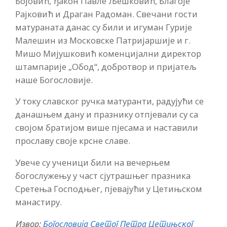
Бојовић, ђакон Павле Љешковић, Благоје
Рајковић и Драган Радоман. Свечани гости
матураната данас су били и игуман Гурије
Малешин из Московске Патријаршије и г.
Мишо Мијушковић коменцијални директор
штампарије „Обод“, добротвор и пријатељ
наше Богословије.
У току славског ручка матуранти, радујући се
данашњем дану и празнику отпјевали су са
својом братијом више пјесама и наставили
прославу своје крсне славе.
Увече су ученици били на вечерњем
богослужењу у част сјутрашњег празника
Сретења Господњег, пјевајући у Цетињском
манастиру.
Извор:
Богословија Светог Петра Цетињског