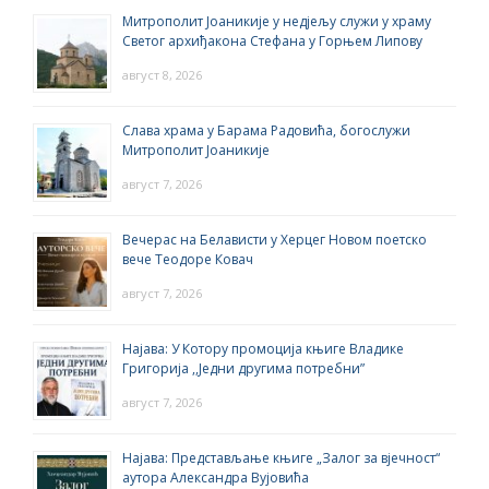
Митрополит Јоаникије у недјељу служи у храму
Светог архиђакона Стефана у Горњем Липову
август 8, 2026
Слава храма у Барама Радовића, богослужи
Митрополит Јоаникије
август 7, 2026
Вечерас на Белависти у Херцег Новом поетско
вече Теодоре Ковач
август 7, 2026
Најава: У Котору промоција књиге Владике
Григорија ,,Једни другима потребни”
август 7, 2026
Најава: Представљање књиге „Залог за вјечност“
аутора Александра Вујовића