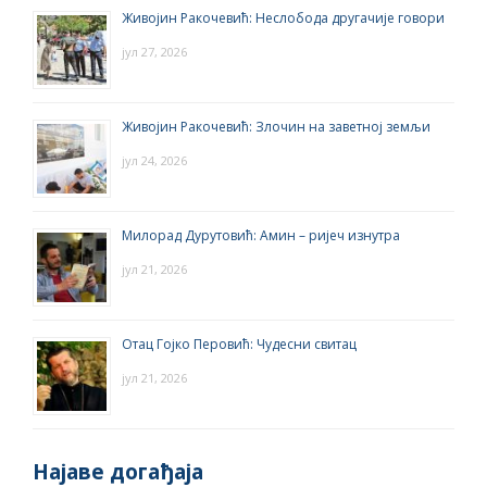
Живојин Ракочевић: Неслобода другачије говори
јул 27, 2026
Живојин Ракочевић: Злочин на заветној земљи
јул 24, 2026
Милорад Дурутовић: Амин – ријеч изнутра
јул 21, 2026
Отац Гојко Перовић: Чудесни свитац
јул 21, 2026
Најаве догађаја