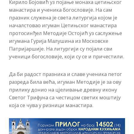
Кирило Бојовић уз појање монаха цетињског
манастира и ученика богословије. На сам
празник служена је света литургија којом је
началстовао игуман Цетињског манастира
протосинђел Методије Остојић уз саслужење
игумана Гурија Малушина из Московске
Патријаршије. На литургији су појали сви
ученици богословије, који су се и причестили.
Да би радост празника и славе ученика петог
разреда била већа, игуман Методије је за ову
прилику донио на цјеливање древну икону
Светог Трифуна са честицом светих моштију
која се чува у ризници манастира.