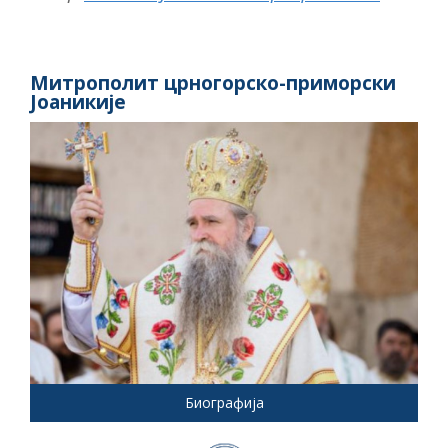
Митрополит црногорско-приморски
Јоаникије
Биографија