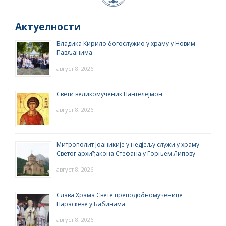
Актуелности
Владика Кирило богослужио у храму у Новим
Пављанима
август 8, 2026
Свети великомученик Пантелејмон
август 8, 2026
Митрополит Јоаникије у недјељу служи у храму
Светог архиђакона Стефана у Горњем Липову
август 8, 2026
Слава Храма Свете преподобномученице
Параскеве у Бабинама
август 8, 2026