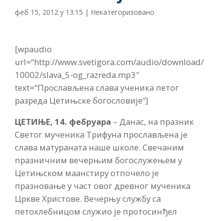
феб 15, 2012 у 13:15
|
Некатегоризовано
[wpaudio
url=“http://www.svetigora.com/audio/download/
10002/slava_5-og_razreda.mp3″
text=“Прослављена слава ученика петог
разреда Цетињске богословије“]
ЦЕТИЊЕ, 14. фебруара
– Данас, на празник
Светог мученика Трифуна прослављена је
слава матураната наше школе. Свечаним
празничним вечерњим богослужењем у
Цетињском маанстиру отпочело је
празновање у част овог древног мученика
Цркве Христове. Вечерњу службу са
петохлебницом служио је протосинђел