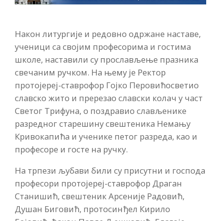
Након литургије и редовно одржане наставе,
ученици са својим професорима и гостима
школе, наставили су прослављење празника
свечаним ручком. На њему је Ректор
протојереј-ставрофор Гојко Перовићосветио
славско жито и пререзао славски колач у част
Светог Трифуна, о поздравио слављенике
разредног старешину свештеника Немању
Кривокапића и ученике петог разреда, као и
професоре и госте на ручку.
На трпези љубави били су присутни и господа
професори протојереј-ставрофор Драган
Станишић, свештеник Арсеније Радовић,
Душан Биговић, протосинђел Кирило