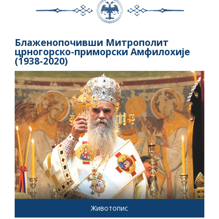
Блаженопочивши Митрополит
црногорско-приморски Амфилохије
(1938-2020)
Животопис