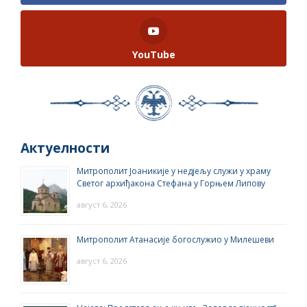
YouTube
Актуелности
Митрополит Јоаникије у недјељу служи у храму
Светог архиђакона Стефана у Горњем Липову
август 6, 2026
Митрополит Атанасије богослужио у Милешеви
август 6, 2026