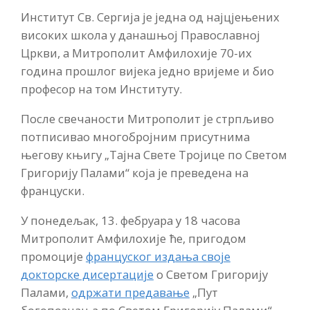
Институт Св. Сергија је једна од најцјењених
високих школа у данашњој Православној
Цркви, а Митрополит Амфилохије 70-их
година прошлог вијека једно вријеме и био
професор на том Институту.
После свечаности Митрополит је стрпљиво
потписивао многобројним присутнима
његову књигу „Тајна Свете Тројице по Светом
Григорију Палами“ која је преведена на
француски.
У понедељак, 13. фебруара у 18 часова
Митрополит Амфилохије ће, пригодом
промоције
француског издања своје
докторске дисертације
о Светом Григорију
Палами,
одржати предавање
„Пут