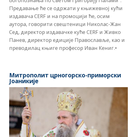
богопознања по Светом Григорију Палами“.
Предавање ће се одржати у књижевној кући
издавача CERF и на промоцији ће, осим
аутора, говорити свештеници Николас-Жан
Сед, директор издавачке куће CERF и Живко
Панев, директор едиције Православље, као и
преводилац књиге професор Иван Кениг.•
Митрополит црногорско-приморски
Јоаникије