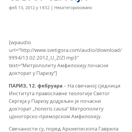
феб 13, 2012 у 14:52
|
Некатегоризовано
[wpaudio
url=“http://www.svetigora.com/audio/download/
9994/13.02.2012_U_ZIZI.mp3″
text=“Митрополиту Амфилохију почасни
докторат у Паризу“]
ПАРИЗ, 12. фебруара
– На свечаној сједници
Института православне теологије Светог
Сергеја у Паризу додјељен је почасни
докторат „honoris causa“ Митрополиту
црногорско-приморском Амфилохију.
Свечаности су, поред Архиепископа Гаврила