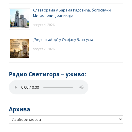
Слава храма у Барама Радовића, богослужи
Митрополит Јоаникије
август 4, 2026
„Ђедов сабор“ у Осојану 9. августа
август 2, 2026
Радио Светигора – yживо:
Архива
Архива