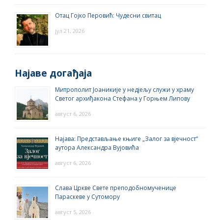
Отац Гојко Перовић: Чудесни свитац
јул 21, 2026
Најаве догађаја
Митрополит Јоаникије у недјељу служи у храму
Светог архиђакона Стефана у Горњем Липову
август 6, 2026
Најава: Представљање књиге „Залог за вјечност“
аутора Александра Вујовића
август 6, 2026
Слава Цркве Свете преподобномученице
Параскеве у Сутомору
август 5, 2026