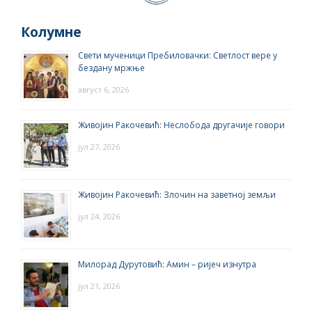
Колумне
Свети мученици Пребиловачки: Светлост вере у
бездану мржње
август 6, 2026
Живојин Ракочевић: Неслобода другачије говори
јул 27, 2026
Живојин Ракочевић: Злочин на заветној земљи
јул 24, 2026
Милорад Дурутовић: Амин – ријеч изнутра
јул 21, 2026