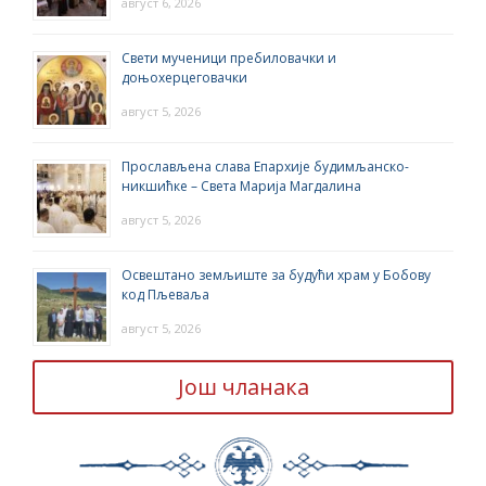
август 6, 2026
Свети мученици пребиловачки и
доњохерцеговачки
август 5, 2026
Прослављена слава Епархије будимљанско-
никшићке – Света Марија Магдалина
август 5, 2026
Освештано земљиште за будући храм у Бобову
код Пљеваља
август 5, 2026
Још чланака