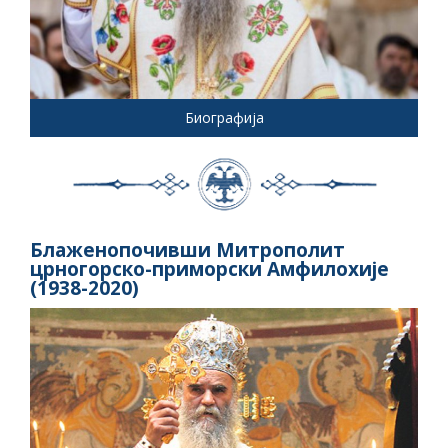
Биографија
Блаженопочивши Митрополит
црногорско-приморски Амфилохије
(1938-2020)