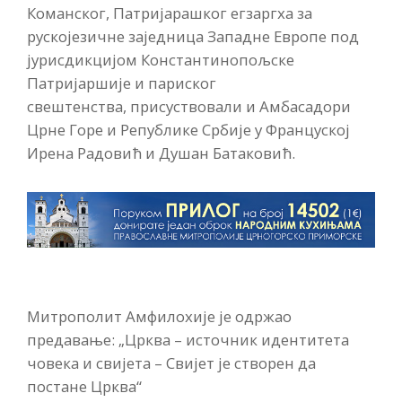
Команског, Патријарашког егзаргха за
рускојезичне заједница Западне Европе под
јурисдикцијом Константинопољске
Патријаршије и париског
свештенства, присуствовали и Амбасадори
Црне Горе и Републике Србије у Француској
Ирена Радовић и Душан Батаковић.
Митрополит Амфилохије је одржао
предавање: „Црква – источник идентитета
човека и свијета – Свијет је створен да
постане Црква“