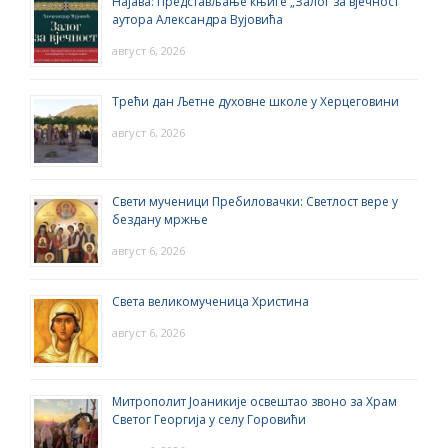
Најава: Представљање књиге „Залог за вјечност“
аутора Александра Вујовића
август 6, 2026
Трећи дан Љетне духовне школе у Херцеговини
август 6, 2026
Свети мученици Пребиловачки: Светлост вере у
бездану мржње
август 6, 2026
Света великомученица Христина
август 6, 2026
Митрополит Јоаникије освештао звоно за Храм
Светог Георгија у селу Горовићи