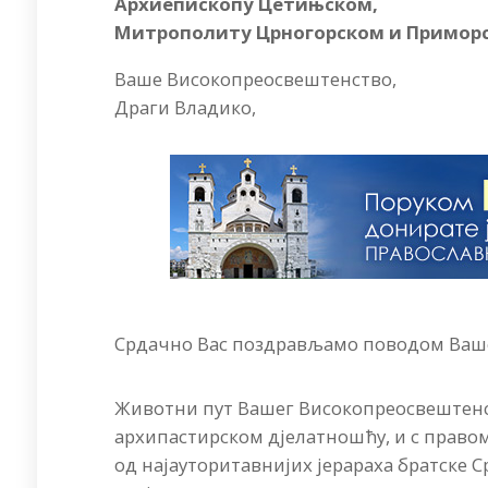
Архиепископу Цетињском,
Митрополиту Црногорском и Примор
Ваше Високопреосвештенство,
Драги Владико,
Срдачно Вас поздрављамо поводом Ваш
Животни пут Вашег Високопреосвештенс
архипастирском дјелатношћу, и с правом 
од најауторитавнијих јерараха братске 