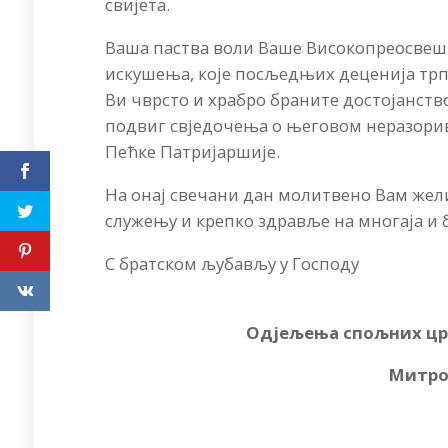
свијета.
Ваша паства воли Ваше Високопреосвешт
искушења, које посљедњих деценија тр
Ви чврсто и храбро браните достојанств
подвиг свједочења о његовом неразорив
Пећке Патријаршије.
На онај свечани дан молитвено Вам жел
служењу и крепко здравље на многаја и б
С братском љубављу у Господу
Одјељења спољних цр
Митро