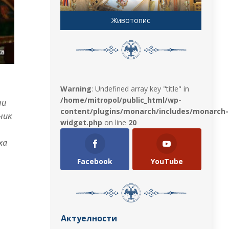
Животопис
Warning
: Undefined array key "title" in
/home/mitropol/public_html/wp-
ни
content/plugins/monarch/includes/monarch-
ник
widget.php
on line
20
ха
Facebook
YouTube
Актуелности