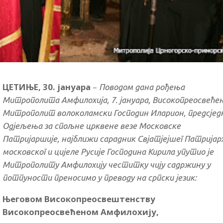
ЦЕТИЊЕ, 30. јануара
–
Поводом дана рођења
Митрополита Амфилохија, 7. јануара, Високопреосвеће
Митрополит волоколамски Господин Иларион, предсјед
Одјељења за спољне црквене везе Московске
Патријаршије, најближи сарадник Свјатјејшег Патријар
московског и цијеле Русије Господина Кирила упутио је
Митрополиту Амфилохију честитку чију садржину у
потпуности преносимо у преводу на српски језик:
Његовом Високопреосвештенству
Високопреосвећеном Амфилохију,