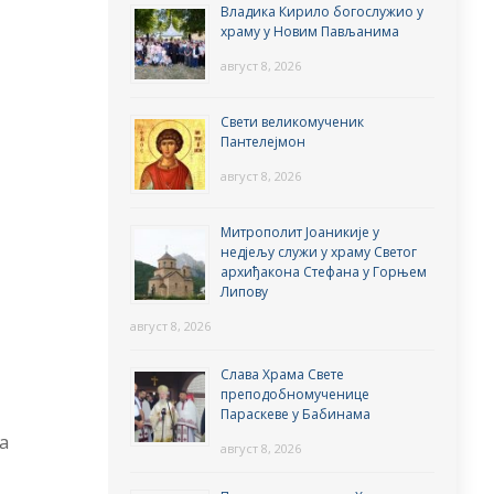
Владика Кирило богослужио у
храму у Новим Пављанима
август 8, 2026
Свети великомученик
Пантелејмон
август 8, 2026
Митрополит Јоаникије у
недјељу служи у храму Светог
архиђакона Стефана у Горњем
Липову
август 8, 2026
Слава Храма Свете
преподобномученице
Параскеве у Бабинама
а
август 8, 2026