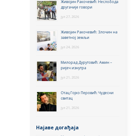
Живојин Ракочевић: Неслобода
другачије говори
јул 27, 2026
Живојин Ракочевић: Злочин на
заветној земљи
јул 24, 2026
Милорад Дурутовић: Амин –
ријеч изнутра
јул 21, 2026
Отац Гојко Перовић: Чудесни
свитац
јул 21, 2026
Најаве догађаја