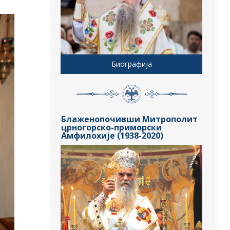
Биографија
Блаженопочивши Митрополит
црногорско-приморски
Амфилохије (1938-2020)