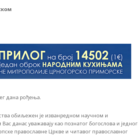
ском
ег дана рођења.
тва обиљежен је изванредном научном и
Вас данас уважавају као познатог богослова и једног
Српске православне Цркве и читавог православног