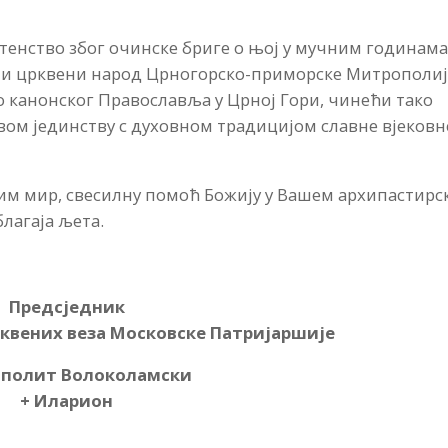
енство због очинске бриге о њој у мучним годинам
пи црквени народ Црногорско-приморске Митрополиј
о канонског Православља у Црној Гори, чинећи тако
ом јединству с духовном традицијом славне вјековн
им мир, свесилну помоћ Божију у Вашем архипастирс
лагаја љета.
Предсједник
квених веза Московске Патријаршије
полит Волоколамски
+ Иларион