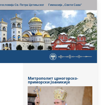
гословија Св. Петра Цетињског
Гимназија „Свети Сава“
Митрополит црногорско-
приморски Јоаникије