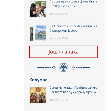
Прослављена слава Цркве Свете
Петке у Сутомору
август 8, 2026
Са Одигитријом у манастире на
Скадарском језеру
август 8, 2026
Још чланака
Колумне
Свети мученици Пребиловачки:
Светлост вере у бездану мржње
август 6, 2026