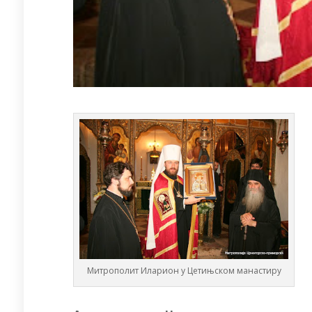
Митрополит Иларион у Цетињском манастиру