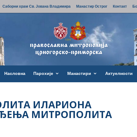
Саборни храм Св. Јована Владимира
Манастир Острог
Контакт
Бо
Насловна
Парохије
Манастири
Актуелности
ОЛИТА ИЛАРИОНА
ОЂЕЊА МИТРОПОЛИТА