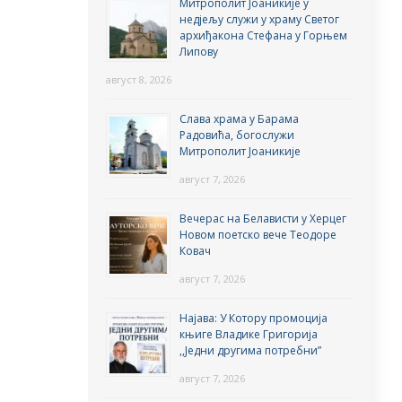
Митрополит Јоаникије у
недјељу служи у храму Светог
архиђакона Стефана у Горњем
Липову
август 8, 2026
Слава храма у Барама
Радовића, богослужи
Митрополит Јоаникије
август 7, 2026
Вечерас на Белависти у Херцег
Новом поетско вече Теодоре
Ковач
август 7, 2026
Најава: У Котору промоција
књиге Владике Григорија
,,Једни другима потребни”
август 7, 2026