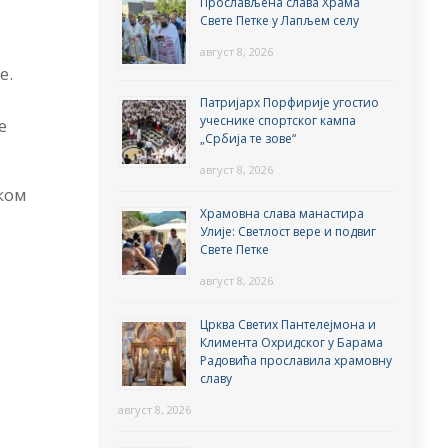
Прослављена слава Храма
Свете Петке у Лапљем селу
а
август 8, 2026
е.
Патријарх Порфирије угостио
учеснике спортског кампа
е
„Србија те зове“
август 8, 2026
ком
Храмовна слава манастира
Улије: Светлост вере и подвиг
Свете Петке
август 8, 2026
Црква Светих Пантелејмона и
Климента Охридског у Барама
Радовића прославила храмовну
славу
август 8, 2026