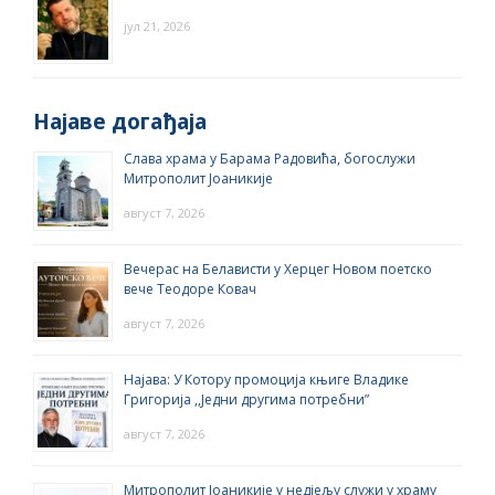
јул 21, 2026
Најаве догађаја
Слава храма у Барама Радовића, богослужи
Митрополит Јоаникије
август 7, 2026
Вечерас на Белависти у Херцег Новом поетско
вече Теодоре Ковач
август 7, 2026
Најава: У Котору промоција књиге Владике
Григорија ,,Једни другима потребни”
август 7, 2026
Митрополит Јоаникије у недјељу служи у храму