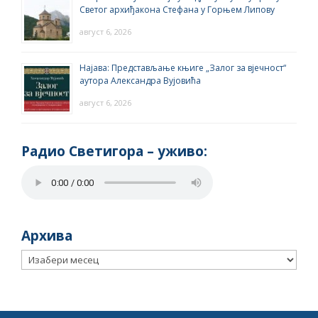
Светог архиђакона Стефана у Горњем Липову
август 6, 2026
Најава: Представљање књиге „Залог за вјечност“
аутора Александра Вујовића
август 6, 2026
Радио Светигора – yживо:
Архива
Архива