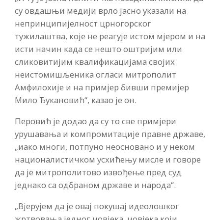
су овдашњи медији врло јасно указали на
непринципијелност црногорског
тужилаштва, које не реагује истом мјером и на
исти начин када се нешто оштријим или
сликовитијим квалификацијама својих
неистомишљеника огласи митрополит
Амфилохије и на примјер бивши премијер
Мило Ђукановић“, казао је он.
Перовић је додао да су то све примјери
урушавања и компромитације правне државе,
„иако многи, потпуно неосновано и у неком
националистичком усхићењу мисле и говоре
да је митрополитово извођење пред суд
једнако са одбраном државе и народа“.
„Вјерујем да је овај покушај идеолошког
жртвовања једног човјека, човјека који