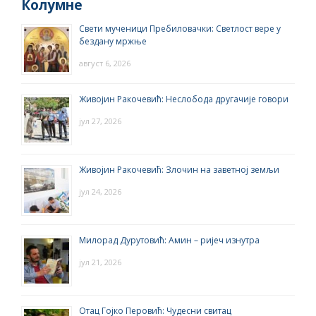
Колумне
Свети мученици Пребиловачки: Светлост вере у
бездану мржње
август 6, 2026
Живојин Ракочевић: Неслобода другачије говори
јул 27, 2026
Живојин Ракочевић: Злочин на заветној земљи
јул 24, 2026
Милорад Дурутовић: Амин – ријеч изнутра
јул 21, 2026
Отац Гојко Перовић: Чудесни свитац