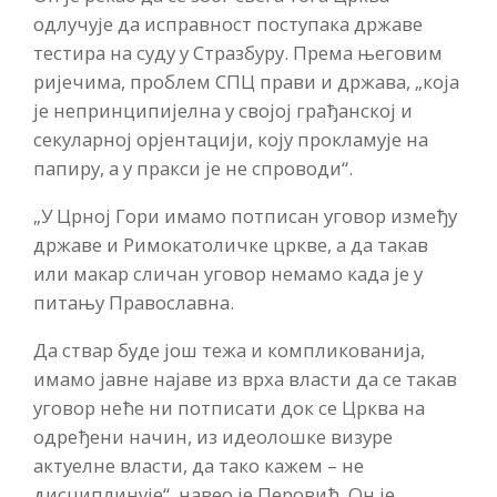
одлучује да исправност поступака државе
тестира на суду у Стразбуру. Према његовим
ријечима, проблем СПЦ прави и држава, „која
је непринципијелна у својој грађанској и
секуларној орјентацији, коју прокламује на
папиру, а у пракси је не спроводи“.
„У Црној Гори имамо потписан уговор између
државе и Римокатоличке цркве, а да такав
или макар сличан уговор немамо када је у
питању Православна.
Да ствар буде још тежа и компликованија,
имамо јавне најаве из врха власти да се такав
уговор неће ни потписати док се Црква на
одређени начин, из идеолошке визуре
актуелне власти, да тако кажем – не
дисциплинује“, навео је Перовић. Он је