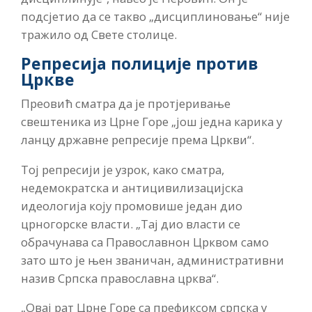
подсјетио да се такво „дисциплиновање“ није
тражило од Свете столице.
Репресија полиције против
Цркве
Преовић сматра да је протјеривање
свештеника из Црне Горе „још једна карика у
ланцу државне репресије према Цркви“.
Тој репресији је узрок, како сматра,
недемократска и антицивилизацијска
идеологија коју промовише један дио
црногорске власти. „Тај дио власти се
обрачунава са Православнон Црквом само
зато што је њен званичан, административни
назив Српска православна црква“.
„Овај рат Црне Горе са префиксом српска у