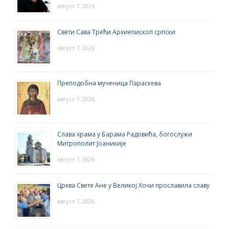
август 7, 2026
Свети Сава Трећи Архиепископ српски
август 7, 2026
Преподобна мученица Параскева
август 7, 2026
Слава храма у Барама Радовића, богослужи
Митрополит Јоаникије
август 7, 2026
Црква Свете Ане у Великој Хочи прославила славу
август 7, 2026