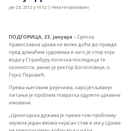
јан 23, 2012 у 16:52
|
Некатегоризовано
ПОДГОРИЦА, 23. јануара
– Српска
православна црква не може доћи до правде
пред домаћим судовима и зато је спор који
води у Стразбуру логична последица те
околности, рекао је ректор Богословије, о.
Гојко Перовић.
Према његовим ријечима, најосјетљивије
питање је проблем повратка одузете црквене
имовине.
„Црногорска држава је према том проблему
заузела један веома нејасан став и ми у Цркви
не препознајемо добру вољу нити