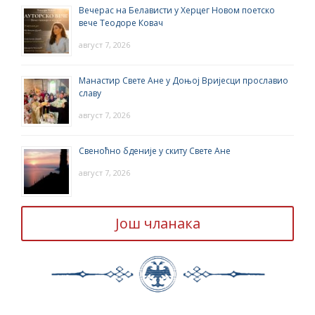
Вечерас на Белависти у Херцег Новом поетско
вече Теодоре Ковач
август 7, 2026
Манастир Свете Ане у Доњој Вријесци прославио
славу
август 7, 2026
Свеноћно бденије у скиту Свете Ане
август 7, 2026
Још чланака