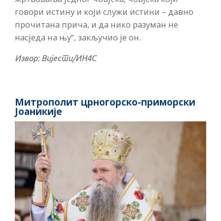
говори истину и који служи истини – давно
прочитана прича, и да нико разуман не
насједа на њу“, закључио је он.
Извор: Вијести/ИН4С
Митрополит црногорско-приморски
Јоаникије