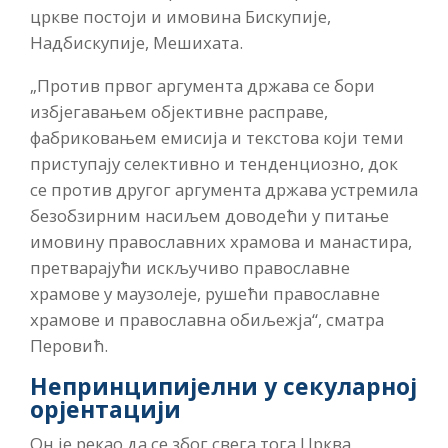
цркве постоји и имовина Бискупије,
Надбискупије, Мешихата.
„Против првог аргумента држава се бори
избјегавањем објективне расправе,
фабриковањем емисија и текстова који теми
приступају селективно и тенденциозно, док
се против другог аргумента држава устремила
безобзирним насиљем доводећи у питање
имовину православних храмова и манастира,
претварајући искључиво православне
храмове у маузолеје, рушећи православне
храмове и православна обиљежја“, сматра
Перовић.
Непринципијелни у секуларној
орјентацији
Он је рекао да се због свега тога Црква