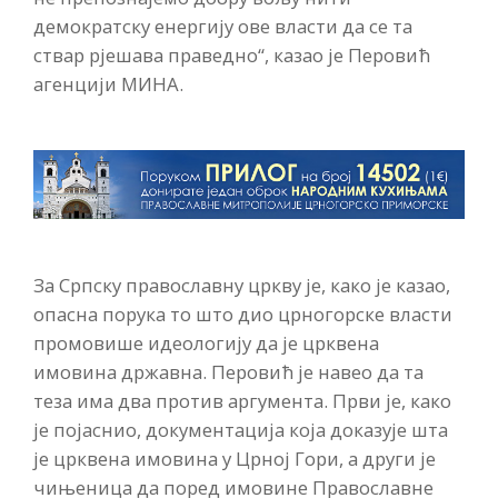
демократску енергију ове власти да се та
ствар рјешава праведно“, казао је Перовић
агенцији МИНА.
За Српску православну цркву је, како је казао,
опасна порука то што дио црногорске власти
промовише идеологију да је црквена
имовина државна. Перовић је навео да та
теза има два против аргумента. Први је, како
је појаснио, документација која доказује шта
је црквена имовина у Црној Гори, а други је
чињеница да поред имовине Православне