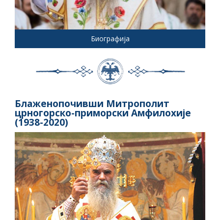
Биографија
Блаженопочивши Митрополит
црногорско-приморски Амфилохије
(1938-2020)