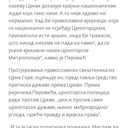
називу Цркве доказује крајњи национализам
људи који тако чине. А то није здраво ни
нормално. Кад би православни вјерници, који
се национално не осјећају Црногорцима,
прихватили исти аршин, онда би тражили,
што никад никоме не пада на памет, да се
укине вјековни назив црногорске
Митрополије“, навео је Перовић.
Протјеривање православних свештеника из
Црне Горе, оцјењује он, представља средство
притиска државе према Цркви. Према
ријечима Перовића, црногорска полиција
ради против Цркве, „али и против саме
црногорске државе, њеног међународног
угледа, газећи правду и вјерска права“.
„И ту је јасна политичка позадина. Мислим да