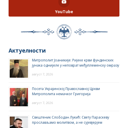
YouTube
Актуелности
Митрополит Јоаникије: Ријеке крви фундинских
јунака однијеле у неповрат међуплеменску омразу
август 7, 2026
Посета Украјинској Православној Цркви
Митрополита немачког Григорија
август 7, 2026
Свештеник Слободан Лукић: Свету Параскеву
прослављамо молитвом, а не сујевјерјем