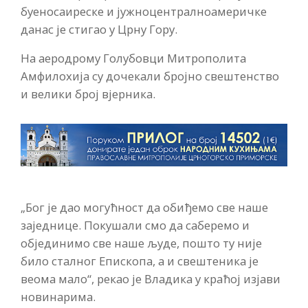
буеносаиреске и јужноцентралноамеричке
данас је стигао у Црну Гору.
На аеродрому Голубовци Митрополита
Амфилохија су дочекали бројно свештенство
и велики број вјерника.
„Бог је дао могућност да обиђемо све наше
заједнице. Покушали смо да саберемо и
објединимо све наше људе, пошто ту није
било сталног Епископа, а и свештеника је
веома мало“, рекао је Владика у краћој изјави
новинарима.