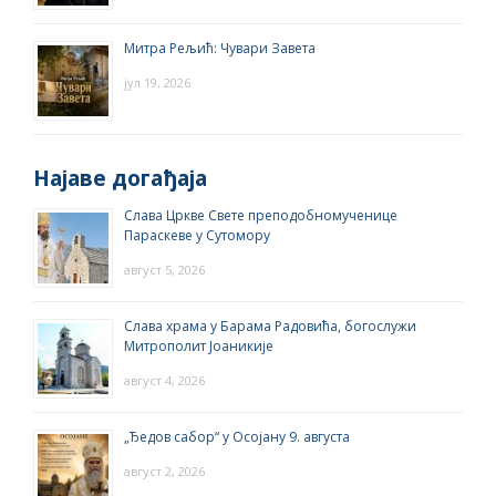
Митра Рељић: Чувари Завета
јул 19, 2026
Најаве догађаја
Слава Цркве Свете преподобномученице
Параскеве у Сутомору
август 5, 2026
Слава храма у Барама Радовића, богослужи
Митрополит Јоаникије
август 4, 2026
„Ђедов сабор“ у Осојану 9. августа
август 2, 2026