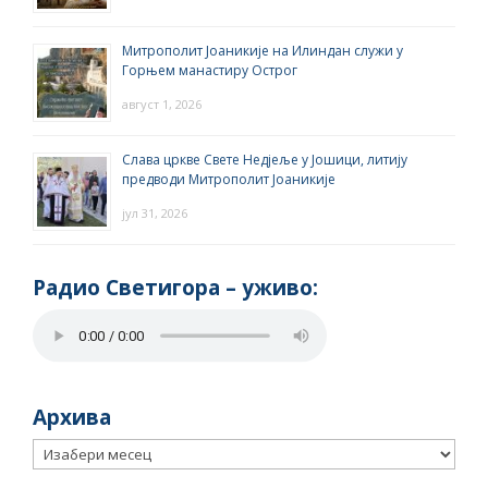
Митрополит Јоаникије на Илиндан служи у
Горњем манастиру Острог
август 1, 2026
Слава цркве Свете Недјеље у Јошици, литију
предводи Митрополит Јоаникије
јул 31, 2026
Радио Светигора – yживо:
Архива
Архива