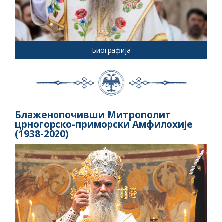
Биографија
Блаженопочивши Митрополит
црногорско-приморски Амфилохије
(1938-2020)