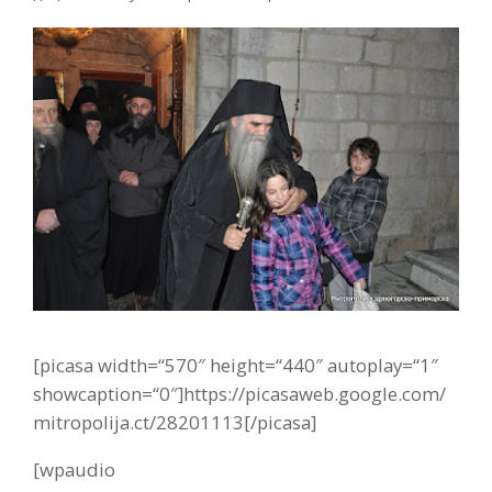
[picasa width=“570″ height=“440″ autoplay=“1″
showcaption=“0″]https://picasaweb.google.com/
mitropolija.ct/28201113[/picasa]
[wpaudio