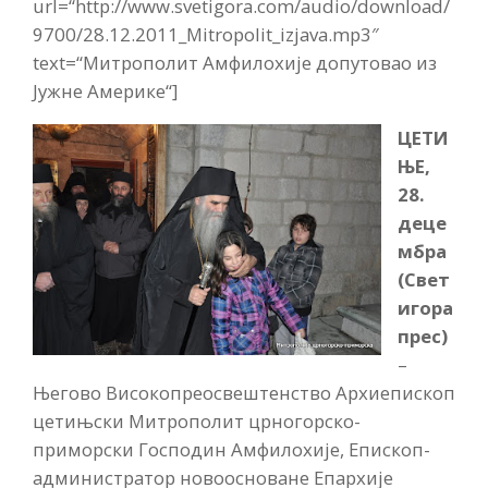
url=“http://www.svetigora.com/audio/download/
9700/28.12.2011_Mitropolit_izjava.mp3″
text=“Митрополит Амфилохије допутовао из
Јужне Америке“]
ЦЕТИ
ЊЕ,
28.
деце
мбра
(Свет
игора
прес)
–
Његово Високопреосвештенство Архиепископ
цетињски Митрополит црногорско-
приморски Господин Амфилохије, Епископ-
администратор новоосноване Епархије