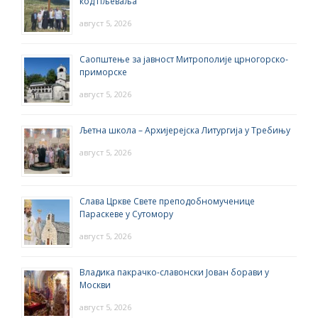
код Пљеваља
август 5, 2026
Саопштење за јавност Митрополије црногорско-
приморске
август 5, 2026
Љетна школа – Архијерејска Литургија у Требињу
август 5, 2026
Слава Цркве Свете преподобномученице
Параскеве у Сутомору
август 5, 2026
Владика пакрачко-славонски Јован борави у
Москви
август 5, 2026