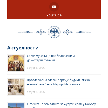
YouTube
Актуелности
Свети мученици пребиловачки и
доњохерцеговачки
август 5, 2026
Прослављена слава Епархије будимљанско-
никшићке – Света Марија Магдалина
август 5, 2026
Освештано земљиште за будући храм у Бобову