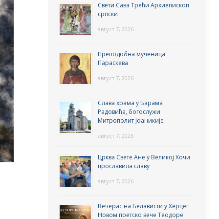
Свети Сава Трећи Архиепископ
српски
август 7, 2026
Преподобна мученица
Параскева
август 7, 2026
Слава храма у Барама
Радовића, богослужи
Митрополит Јоаникије
август 7, 2026
Црква Свете Ане у Великој Хочи
прославила славу
август 7, 2026
Вечерас на Белависти у Херцег
Новом поетско вече Теодоре