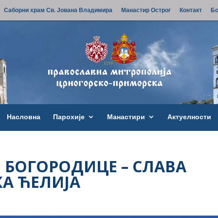
Саборни храм Св. Јована Владимира
Манастир Острог
Контакт
Бо
Насловна
Парохије
Манастири
Актуелности
Е БОГОРОДИЦЕ – СЛАВА
А ЋЕЛИЈА