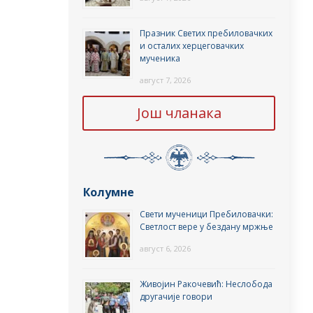
Празник Светих пребиловачких
и осталих херцеговачких
мученика
август 7, 2026
Још чланака
Колумне
Свети мученици Пребиловачки:
Светлост вере у бездану мржње
август 6, 2026
Живојин Ракочевић: Неслобода
другачије говори