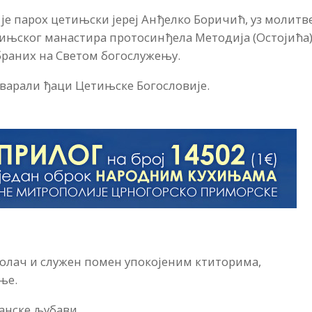
 је парох цетињски јереј Анђелко Боричић, уз молитв
ињског манастира протосинђела Методија (Остојића)
браних на Светом богослужењу.
оварали ђаци Цетињске Богословије.
колач и служен помен упокојеним ктиторима,
ње.
анске љубави.