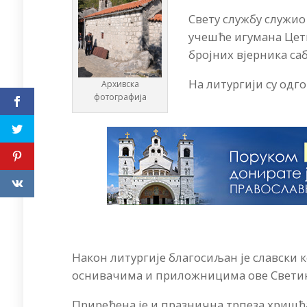
Свету службу служио
учешће игумана Цет
бројних вјерника са
На литургији су одг
Архивска
фотографија
Након литургије благосиљан је славски 
оснивачима и приложницима ове Свети
Приређена је и празнична трпеза хришћ