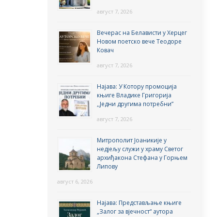
август 7, 2026
Вечерас на Белависти у Херцег
Новом поетско вече Теодоре
Ковач
август 7, 2026
Најава: У Котору промоција
књиге Владике Григорија
,,Једни другима потребни”
август 7, 2026
Митрополит Јоаникије у
недјељу служи у храму Светог
архиђакона Стефана у Горњем
Липову
август 6, 2026
Најава: Представљање књиге
„Залог за вјечност“ аутора