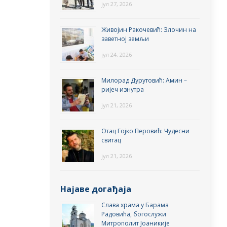
јул 27, 2026
Живојин Ракочевић: Злочин на
заветној земљи
јул 24, 2026
Милорад Дурутовић: Амин –
ријеч изнутра
јул 21, 2026
Отац Гојко Перовић: Чудесни
свитац
јул 21, 2026
Најаве догађаја
Слава храма у Барама
Радовића, богослужи
Митрополит Јоаникије