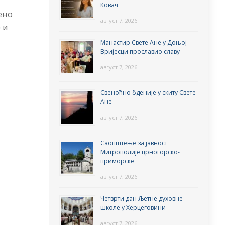
Ковач
ено
август 7, 2026
 и
Манастир Свете Ане у Доњој
Вријесци прославио славу
август 7, 2026
Свеноћно бденије у скиту Свете
Ане
август 7, 2026
Саопштење за јавност
Митрополије црногорско-
приморске
август 7, 2026
Четврти дан Љетне духовне
школе у Херцеговини
август 7, 2026