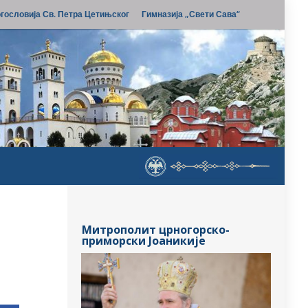
гословија Св. Петра Цетињског
Гимназија „Свети Сава“
Митрополит црногорско-
приморски Јоаникије