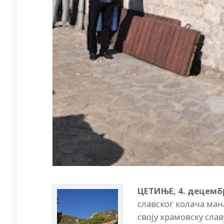
ЦЕТИЊЕ, 4. децембр
славског колача ман
своју храмовску сла