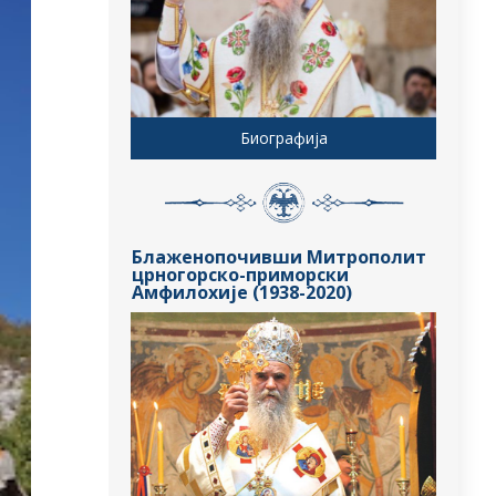
Биографија
Блаженопочивши Митрополит
црногорско-приморски
Амфилохије (1938-2020)