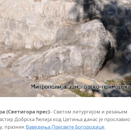
а (Светигора прес)
– Светом литургијом и резањем
астир Добрска ћелија код Цетиња данас је прославио
ву, празник
Ваведења Пресвете Богородице
.