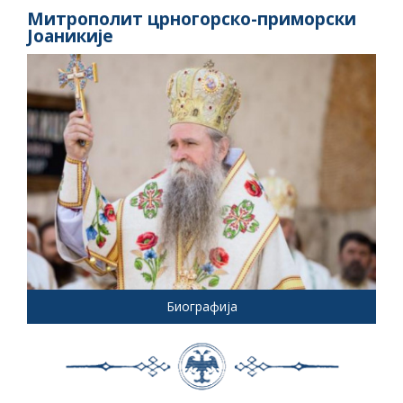
Митрополит црногорско-приморски
Јоаникије
Биографија