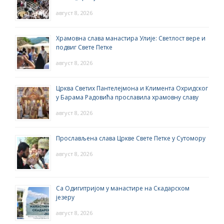
август 8, 2026
Храмовна слава манастира Улије: Светлост вере и
подвиг Свете Петке
август 8, 2026
Црква Светих Пантелејмона и Климента Охридског
у Барама Радовића прославила храмовну славу
август 8, 2026
Прослављена слава Цркве Свете Петке у Сутомору
август 8, 2026
Са Одигитријом у манастире на Скадарском
језеру
август 8, 2026