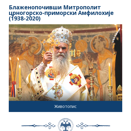
Блаженопочивши Митрополит
црногорско-приморски Амфилохије
(1938-2020)
Животопис