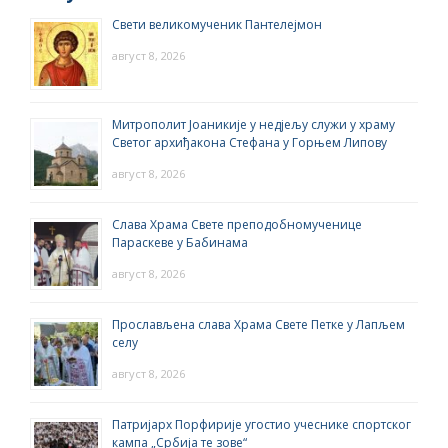
Свети великомученик Пантелејмон
август 8, 2026
Митрополит Јоаникије у недјељу служи у храму
Светог архиђакона Стефана у Горњем Липову
август 8, 2026
Слава Храма Свете преподобномученице
Параскеве у Бабинама
август 8, 2026
Прослављена слава Храма Свете Петке у Лапљем
селу
август 8, 2026
Патријарх Порфирије угостио учеснике спортског
кампа „Србија те зове“