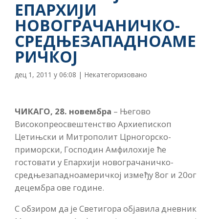
ЕПАРХИЈИ
НОВОГРАЧАНИЧКО-
СРЕДЊЕЗАПАДНОАМЕ
РИЧКОЈ
дец 1, 2011 у 06:08
|
Некатегоризовано
ЧИКАГО, 28. новембра
– Његово
Високопреосвештенство Архиепископ
Цетињски и Митрополит Црногорско-
приморски, Господин Амфилохије ће
гостовати у Епархији новограчаничко-
средњезападноамеричкој између 8ог и 20ог
децембра ове године.
С обзиром да је Светигора објавила дневник