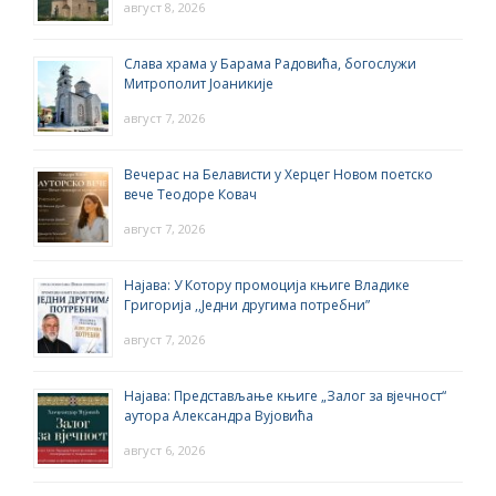
август 8, 2026
Слава храма у Барама Радовића, богослужи
Митрополит Јоаникије
август 7, 2026
Вечерас на Белависти у Херцег Новом поетско
вече Теодоре Ковач
август 7, 2026
Најава: У Котору промоција књиге Владике
Григорија ,,Једни другима потребни”
август 7, 2026
Најава: Представљање књиге „Залог за вјечност“
аутора Александра Вујовића
август 6, 2026