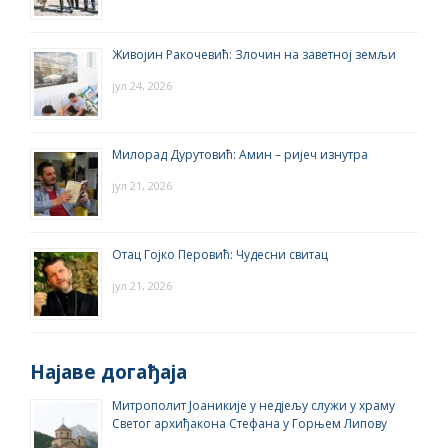
Живојин Ракочевић: Злочин на заветној земљи
јул 24, 2026
Милорад Дурутовић: Амин – ријеч изнутра
јул 21, 2026
Отац Гојко Перовић: Чудесни свитац
јул 21, 2026
Најаве догађаја
Митрополит Јоаникије у недјељу служи у храму
Светог архиђакона Стефана у Горњем Липову