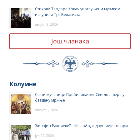
Стихови Теодоре Ковач употпуњени музиком
испунили Трг Белависта
август 8, 2026
Још чланака
Колумне
Свети мученици Пребиловачки: Светлост вере у
бездану мржње
август 6, 2026
Живојин Ракочевић: Неслобода другачије говори
јул 27, 2026