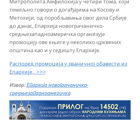
Митрополита Амфилохија у четири тома, који
темељно говори о догађајима на Косову и
Метохији, од поробљавања овог дела Србије
до данас, Епархија новограчаничко-
средњезападноамеричка организује
промоцију ове књиге у неколико црквених
општина као и у седишту Епархије.
Распоред промоција у званичној обавести из
Епархије…>>>
Извор:
Епархија новограчаничко-
средњезападноамеричка