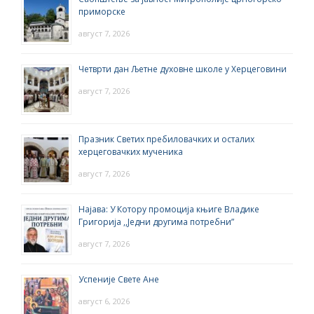
приморске
август 7, 2026
Четврти дан Љетне духовне школе у Херцеговини
август 7, 2026
Празник Светих пребиловачких и осталих
херцеговачких мученика
август 7, 2026
Најава: У Котору промоција књиге Владике
Григорија ,,Једни другима потребни”
август 7, 2026
Успеније Свете Ане
август 6, 2026