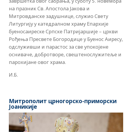
завршетка овог сабрања, у суботу 5. новембра
на празник Св. Апостола Јакова и
Митровданске задушнице, служио Свету
Литургију у катедралном храму Епархије
буеносаиреске Српске Патријаршије – цркви
Рођења Пресвете Богородице у Буенос Аиресу,
одслуживши и парастос за све упокојене
осниваче, добротворе, свештенослужитеље и
парохијане овог храма.
И.Б.
Митрополит црногорско-приморски
Јоаникије