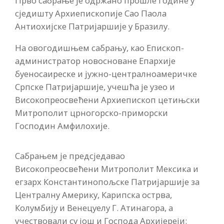
Прво сабрање је одржано прошле године у
сједишту Архиепископије Сао Паола
Антиохијске Патријаршије у Бразилу.
На овогодишњем сабрању, као Епископ-
администратор новосноване Епархије
буеносаиреске и јужно-централноамеричке
Српске Патријаршије, учешћа је узео и
Високопреосвећени Архиепископ цетињски
Митрополит црногорско-приморски
Господин Амфилохије.
Сабрањем је предсједавао
Високопреосвећени Митрополит Мексика и
егзарх Константинопољске Патријаршије за
Централну Америку, Карипска острва,
Колумбију и Венецуелу Г. Атинагора, а
учествовали су још и Господа Архијереји: