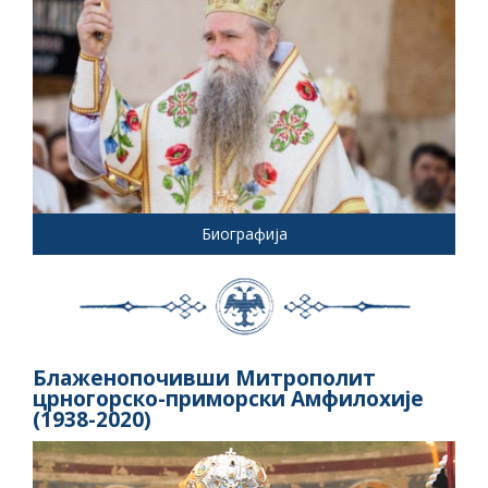
Биографија
Блаженопочивши Митрополит
црногорско-приморски Амфилохије
(1938-2020)