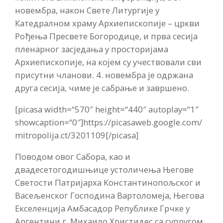
новембра, након Свете Литургије у
Катедралном храму Архиепископије – цркви
Рођења Пресвете Богородице, и прва сесија
пленарног засједања у просторијама
Архиепископије, на којем су учествовали сви
присутни чланови. 4. новембра је одржана
друга сесија, чиме је сабрање и завршено.
[picasa width=“570″ height=“440″ autoplay=“1″
showcaption=“0″]https://picasaweb.google.com/
mitropolija.ct/3201109[/picasa]
Поводом овог Сабора, као и
двадесетогодишњице устоличења Његове
Светости Патријарха Константинопољског и
Васељенског Господина Вартоломеја, Његова
Екселенција Амбасадор Републике Грчке у
Аргентини г. Михаило Христидес са супругом,