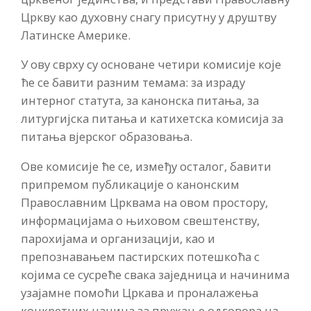
Цркву као духовну снагу присутну у друштву
Латинске Америке.
У ову сврху су основане четири комисије које
ће се бавити разним темама: за израду
интерног статута, за канонска питања, за
литургијска питања и катихетска комисија за
питања вјерског образовања.
Ове комисије ће се, између осталог, бавити
припремом публикације о канонским
Православним Црквама на овом простору,
информацијама о њиховом свештенству,
парохијама и организацији, као и
препознавањем пастирских потешкоћа с
којима се сусреће свака заједница и начинима
узајамне помоћи Цркава и проналажења
конкретних начина за пружање одговора на