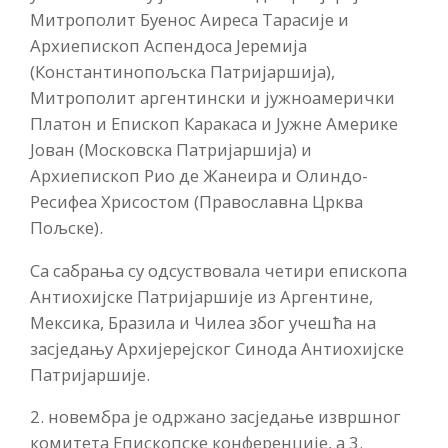
Митрополит Буенос Аиреса Тарасије и
Архиепископ Аспендоса Јеремија
(Константинопољска Патријаршија),
Митрополит аргентински и јужноамерички
Платон и Епископ Каракаса и Јужне Америке
Јован (Московска Патријаршија) и
Архиепископ Рио де Жанеира и Олиндо-
Ресифеа Хрисостом (Православна Црква
Пољске).
Са сабрања су одсуствовала четири епископа
Антиохијске Патријаршије из Аргентине,
Мексика, Бразила и Чилеа због учешћа на
засједању Архијерејског Синода Антиохијске
Патријаршије.
2. новембра је одржано засједање извршног
комитета Епископске конференције, а 3.