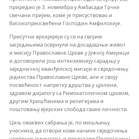
приредио је 3. новембра у Амбасади Грчке
свечани пријем, коме је присуствовао и
Високопреосвећени Господин Амфилохије.
Присутни архијереји су се на својим
засједањима осврнули на досадашњи живот
и мисију Православне Цркве у Јужној Америци
и договорили још интензивнију сарадњу у
заједничкој еванђелској мисији и свједочењу
јединства Православне Цркве, али и своју
посвећеност напретку друштва у цјелини,
здравом дијалогу са Римокатоличком црквом,
другим Хришћанима и религијама и
поштовању вјерских слобода сваке личности.
Циљ оваквих сабрања је, по мишљењу
учесника, да отвори нове начине свједочења
црквеног јединства, и представи Православну