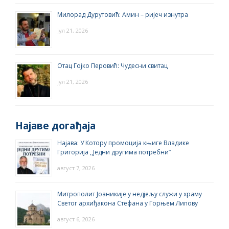
Милорад Дурутовић: Амин – ријеч изнутра
јул 21, 2026
Отац Гојко Перовић: Чудесни свитац
јул 21, 2026
Најаве догађаја
Најава: У Котору промоција књиге Владике
Григорија ,,Једни другима потребни”
август 7, 2026
Митрополит Јоаникије у недјељу служи у храму
Светог архиђакона Стефана у Горњем Липову
август 6, 2026