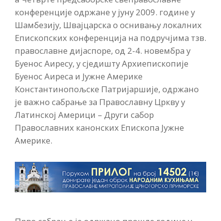
конференције одржане у јуну 2009. године у
Шамбезију, Швајцарска о оснивању локалних
Епископских конференција на подручјима тзв.
православне дијаспоре, од 2-4. новембра у
Буенос Аиресу, у сједишту Архиепископије
Буенос Аиреса и Јужне Америке
Константинопољске Патријаршије, одржано
је важно сабрање за Православну Цркву у
Латинској Америци – Други сабор
Православних канонских Епископа Јужне
Америке.