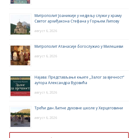
Митрополит Јоаникије у недјељу служи у храму
Светог архиђакона Стефана у Горњем Липову
август 6, 2026
Митрополит Атанасије богослужио у Милешеви
август 6, 2026
Најава: Представљање књиге „Залог за вјечност“
аутора Александра Вујовића
август 6, 2026
Трећи дан Љетне духовне школе у Херцеговини
август 6, 2026