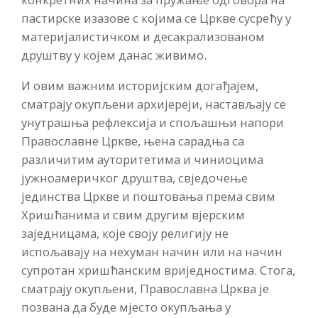
пастирске изазове с којима се Цркве сусрећу у
материјалистичком и десакрализованом
друштву у којем данас живимо.
И овим важним историјским догађајем,
сматрају окупљени архијереји, настављају се
унутрашња рефлексија и спољашњи напори
Православне Цркве, њена сарадња са
различитим ауторитетима и чиниоцима
јужноамеричког друштва, свједочење
јединства Цркве и поштовања према свим
Хришћанима и свим другим вјерским
заједницама, које своју религију не
испољавају на нехуман начин или на начин
супротан хришћанским вриједностима. Стога,
сматрају окупљени, Православна Црква је
позвана да буде мјесто окупљања у