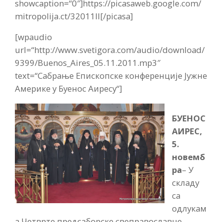
showcaption=“0″]https://picasaweb.google.com/
mitropolija.ct/32011II[/picasa]
[wpaudio
url=“http://www.svetigora.com/audio/download/
9399/Buenos_Aires_05.11.2011.mp3″
text=“Сабрање Епископске конференције Јужне
Америке у Буенос Аиресу“]
БУЕНОС
АИРЕС,
5.
новемб
ра
– У
складу
са
одлукам
а Четврте предсаборске свеправославне