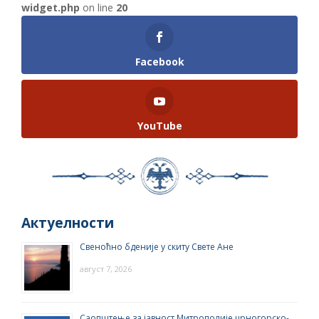
widget.php
on line
20
Facebook
YouTube
Актуелности
Свеноћно бденије у скиту Свете Ане
август 7, 2026
Саопштење за јавност Митрополије црногорско-