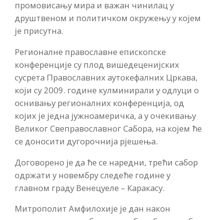
промовисању мира и важан чинилац у
друштвеном и политичком окружењу у којем
је присутна.
Регионалне православне епископске
конференције су плод вишедеценијских
сусрета Православних аутокефалних Цркава,
који су 2009. године кулминирали у одлуци о
оснивању регионалних конференција, од
којих је једна јужноамеричка, а у очекивању
Великог Свеправославног Сабора, на којем ће
се доносити дугорочнија рјешења.
Договорено је да ће се наредни, трећи сабор
одржати у новембру следеће године у
главном граду Венецуеле – Каракасу.
Митрополит Амфилохије је дан након