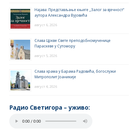
Најава: Представљање књиге „Залог за вјечност“
аутора Александра Вујовића
август 6, 2026
Слава Цркве Свете преподобномученице
Параскеве у Сутомору
август 5, 2026
Слава храма у Барама Радовића, богослужи
Митрополит Јоаникије
август 4, 2026
Радио Светигора – yживо: