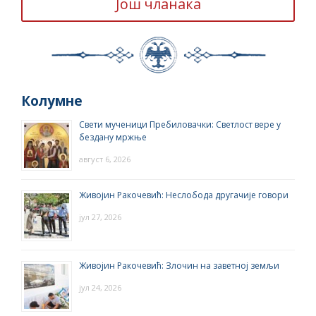
Још чланака
Колумне
Свети мученици Пребиловачки: Светлост вере у
бездану мржње
август 6, 2026
Живојин Ракочевић: Неслобода другачије говори
јул 27, 2026
Живојин Ракочевић: Злочин на заветној земљи
јул 24, 2026