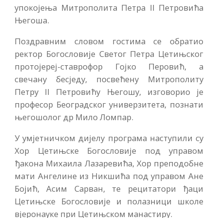
упокојења Митрополита Петра II Петровића
Његоша.
Поздравним словом гостима се обратио
ректор Богословије Светог Петра Цетињског
протојереј-ставрофор Гојко Перовић, а
свечану бесједу, посвећену Митрополиту
Петру II Петровићу Његошу, изговорио је
професор Београдског универзитета, познати
његошолог др Мило Ломпар.
У умјетничком дијелу програма наступили су
Хор Цетињске Богословије под управом
ђакона Михаила Лазаревића, Хор преподобне
мати Ангелине из Никшића под управом Ане
Бојић, Асим Сарван, те рецитатори ђаци
Цетињске Богословије и полазници школе
вјеронауке при Цетињском манастиру.