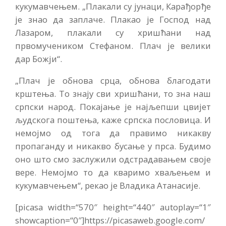
кукумавчењем. „Плакали су јунаци, Карађорђе
је знао да заплаче. Плакао је Господ над
Лазаром, плакали су хришћани над
првомучеником Стефаном. Плач је велики
дар Божји“.
„Плач је обнова срца, обнова благодати
крштења. То знају сви хришћани, то зна наш
српски народ. Покајање је најљепши цвијет
људскога поштења, каже српска пословица. И
немојмо од тога да правимо никакву
пропаганду и никакво бусање у прса. Будимо
оно што смо заслужили одстрадавањем своје
вере. Немојмо то да кваримо хваљењем и
кукумавчењем“, рекао је Владика Атанасије.
[picasa width=“570″ height=“440″ autoplay=“1″
showcaption=“0″]https://picasaweb.google.com/