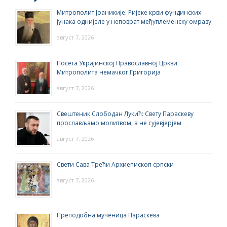
Митрополит Јоаникије: Ријеке крви фундинских
јунака однијеле у неповрат међуплеменску омразу
август 7, 2026
Посета Украјинској Православној Цркви
Митрополита немачког Григорија
август 7, 2026
Свештеник Слободан Лукић: Свету Параскеву
прослављамо молитвом, а не сујевјерјем
август 7, 2026
Свети Сава Трећи Архиепископ српски
август 7, 2026
Преподобна мученица Параскева