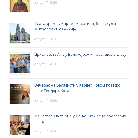
август 7, 2026
Слава храма у Барама Радовића, богослужи
Митрополит Јоаникије
август 7, 2026
Црква Свете Ане у Великој Хочи прославила славу
август 7, 2026
Вечерас на Белависти у Херцег Новом поетско
вече Теодоре Ковач
август 7, 2026
Манастир Свете Ане у Доњој Вријесци прославио
славу
август 7, 2026