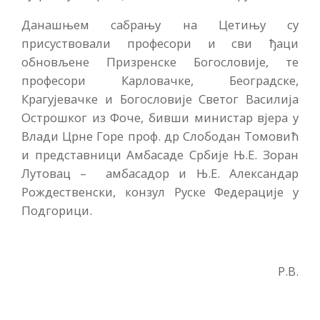
Данашњем сабрању на Цетињу су
присуствовали професори и сви ђаци
обновљене Призренске Богословије, те
професори Карловачке, Београдске,
Крагујевачке и Богословије Светог Василија
Острошког из Фоче, бивши министар вјера у
Влади Црне Горе проф. др Слободан Томовић
и представници Амбасадe Србије Њ.Е. Зоран
Лутовац – амбасадор и Њ.Е. Александар
Рождественски, конзул Руске Федерације у
Подгорици.
Р.В.