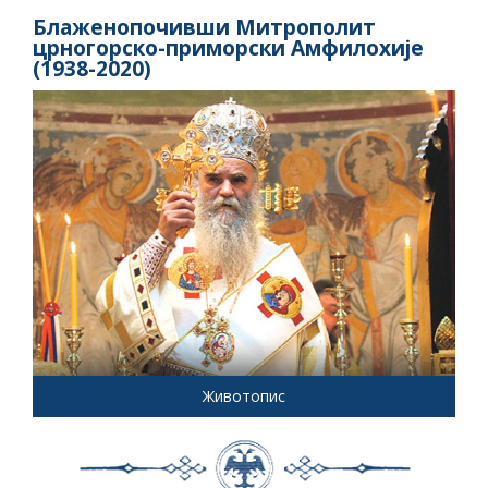
Блаженопочивши Митрополит
црногорско-приморски Амфилохије
(1938-2020)
Животопис