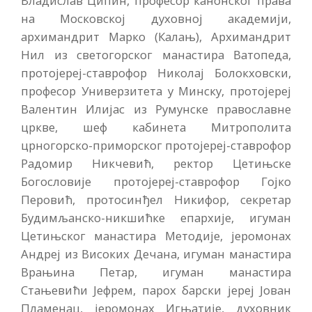
Владислав Ципин, професор канонског права
на Московској духовној академији,
архимандрит Марко (Калањ), Архимандрит
Нил из светогорског манастира Ватопеда,
протојереј-ставрофор Николај Болокховски,
професор Универзитета у Минску, протојереј
Валeнтин Илијас из Румунске православне
цркве, шеф кабинета Митрополита
црногорско-приморског протојереј-ставрофор
Радомир Никчевић, ректор Цетињске
Богословије протојереј-ставрофор Гојко
Перовић, протосинђел Никифор, секретар
Будимљанско-никшићке епархије, игуман
Цетињског манастира Методије, јеромонах
Андреј из Високих Дечана, игуман манастира
Врањина Петар, игуман манастира
Стањевићи Јефрем, парох барски јереј Јован
Пламенац, јеромонах Игњатије, духовник