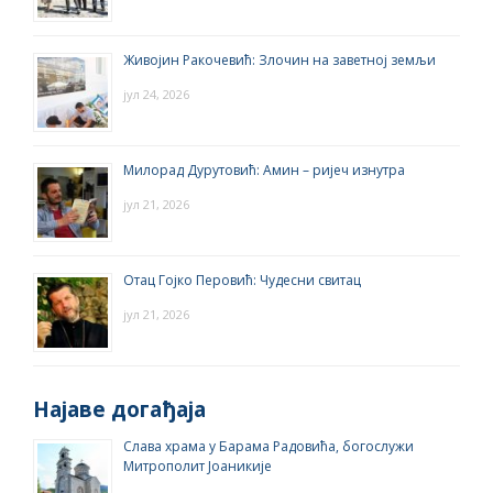
Живојин Ракочевић: Злочин на заветној земљи
јул 24, 2026
Милорад Дурутовић: Амин – ријеч изнутра
јул 21, 2026
Отац Гојко Перовић: Чудесни свитац
јул 21, 2026
Најаве догађаја
Слава храма у Барама Радовића, богослужи
Митрополит Јоаникије