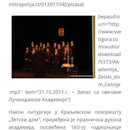
mitropolija.ct/31201104[/picasa]
[wpaudio
url=“http:
//www.sve
tigora.co
m/audio/
download
/9373/Ak
ademija_
Zetski_do
m_Cetinje
.mp3″ text=“31.10.2011.г. – Запис са свечане
Лучинданске Академије“]
Након литургије у Краљевском позоришту
„Зетски дом“, приређена је празнична духона
академија, посвећена 160-ој годишњици