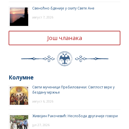
Свеноћно бденије у скиту Свете Ане
август 7, 2026
Још чланака
Колумне
Свети мученици Пребиловачки: Светлост вере у
бездану мржње
август 6, 2026
Живојин Ракочевић: Неслобода другачије говори
јул 27, 2026