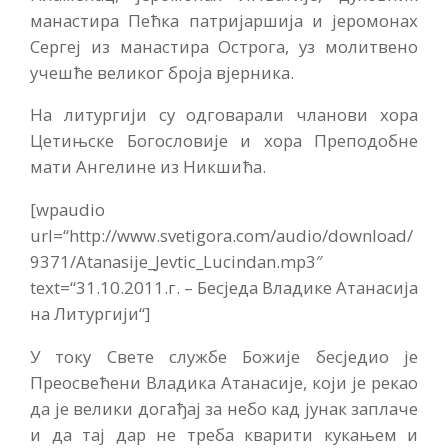
манастира Пећка патријаршија и јеромонах
Сергеј из манастира Острога, уз молитвено
учешће великог броја вјерника.
На литургији су одговарали чланови хора
Цетињске Богословије и хора Преподобне
мати Ангелине из Никшића.
[wpaudio
url=“http://www.svetigora.com/audio/download/
9371/Atanasije_Jevtic_Lucindan.mp3″
text=“31.10.2011.г. – Бесједа Владике Атанасија
на Литургији“]
У току Свете службе Божије бесједио је
Преосвећени Владика Атанасије, који је рекао
да је велики догађај за небо кад јунак заплаче
и да тај дар не треба кварити кукањем и