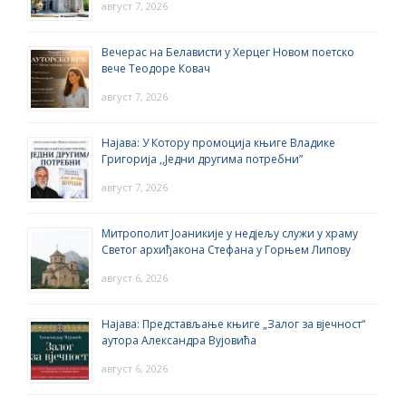
август 7, 2026
Вечерас на Белависти у Херцег Новом поетско
вече Теодоре Ковач
август 7, 2026
Најава: У Котору промоција књиге Владике
Григорија ,,Једни другима потребни”
август 7, 2026
Митрополит Јоаникије у недјељу служи у храму
Светог архиђакона Стефана у Горњем Липову
август 6, 2026
Најава: Представљање књиге „Залог за вјечност“
аутора Александра Вујовића
август 6, 2026