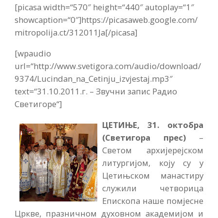
[picasa width=“570″ height=“440″ autoplay=“1″
showcaption=“0″]https://picasaweb.google.com/
mitropolija.ct/312011Ja[/picasa]
[wpaudio
url=“http://www.svetigora.com/audio/download/
9374/Lucindan_na_Cetinju_izvjestaj.mp3″
text=“31.10.2011.г. – Звучни запис Радио
Светигоре“]
ЦЕТИЊЕ, 31. октобра
(Светигора прес)
–
Светом архијерејском
литургијом, коју су у
Цетињском манастиру
служили четворица
Епископа наше помјесне
Цркве, празничном духовном академијом и