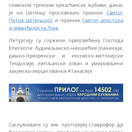
славском трпезом хришћанске љубави, данас
је на Цетињу прослављен празник
Светог
Петра Цетињског
и празник
Светог апостола
и јеванђелиста Луке
.
Литургију су служили преосвећена Господа
Епископи: будимљанско-никшићки Јоаникије,
рашко-призренски и косовско-метохијски
Теодосије, липљански Јован и умировљени
захумско-херцеговачки Атанасије.
Саслуживали су им: протојереј-ставрофор др