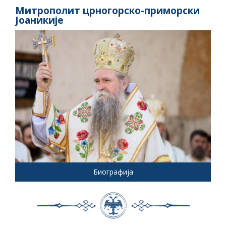
Митрополит црногорско-приморски
Јоаникије
Биографија