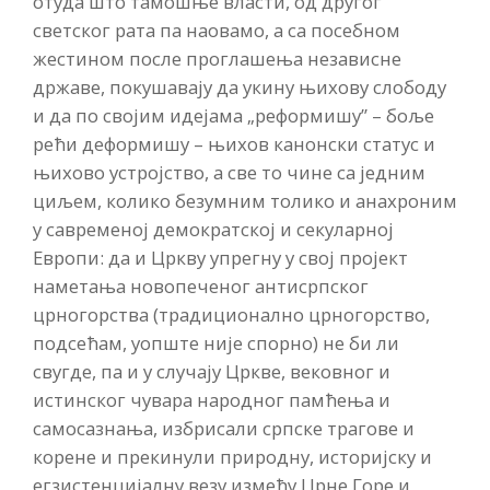
отуда што тамошње власти, од другог
светског рата па наовамо, а са посебном
жестином после проглашења независне
државе, покушавају да укину њихову слободу
и да по својим идејама „реформишу” – боље
рећи деформишу – њихов канонски статус и
њихово устројство, а све то чине са једним
циљем, колико безумним толико и анахроним
у савременој демократској и секуларној
Европи: да и Цркву упрегну у свој пројект
наметања новопеченог антисрпског
црногорства (традиционално црногорство,
подсећам, уопште није спорно) не би ли
свугде, па и у случају Цркве, вековног и
истинског чувара народног памћења и
самосазнања, избрисали српске трагове и
корене и прекинули природну, историјску и
егзистенцијалну везу између Црне Горе и