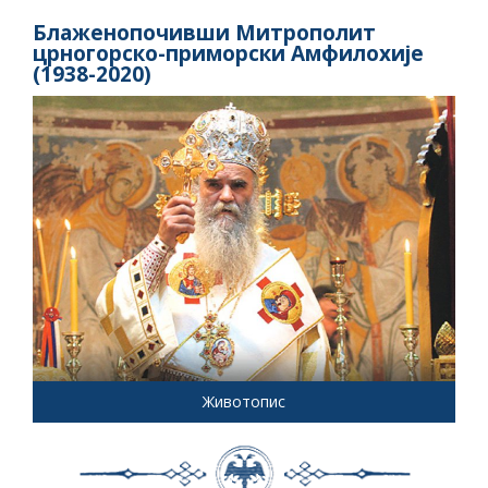
Блаженопочивши Митрополит
црногорско-приморски Амфилохије
(1938-2020)
Животопис