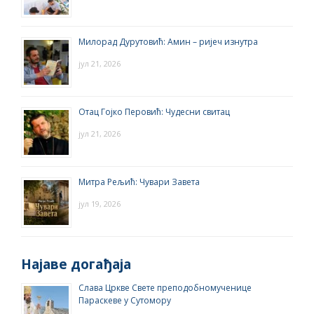
Милорад Дурутовић: Амин – ријеч изнутра
јул 21, 2026
Отац Гојко Перовић: Чудесни свитац
јул 21, 2026
Митра Рељић: Чувари Завета
јул 19, 2026
Најаве догађаја
Слава Цркве Свете преподобномученице
Параскеве у Сутомору