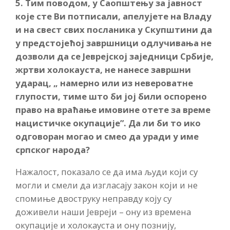
5. Тим поводом, у Саопштењу за јавност
које сте Ви потписали, апелујете на Владу
и на свест свих посланика у Скупштини да
у предстојећој завршници одлучивања не
дозволи да се Јеврејској заједници Србије,
жртви холокауста, не нанесе завршни
ударац, „ намерно или из невероватне
глупости, тиме што би јој били оспорено
право на враћање имовине отете за време
нацистичке окупације”. Да ли би то ико
одговоран могао и смео да уради у име
српског народа?
Нажалост, показало се да има људи који су
могли и смели да изгласају закон који и не
спомиње двоструку неправду коју су
доживели наши Јевреји – ону из времена
окупације и холокауста и ону познију,