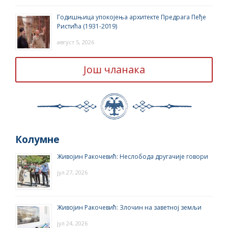
Годишњица упокојења архитекте Предрага Пеђе
Ристића (1931-2019)
август 5, 2026
Још чланака
Колумне
Живојин Ракочевић: Неслобода другачије говори
јул 27, 2026
Живојин Ракочевић: Злочин на заветној земљи
јул 24, 2026