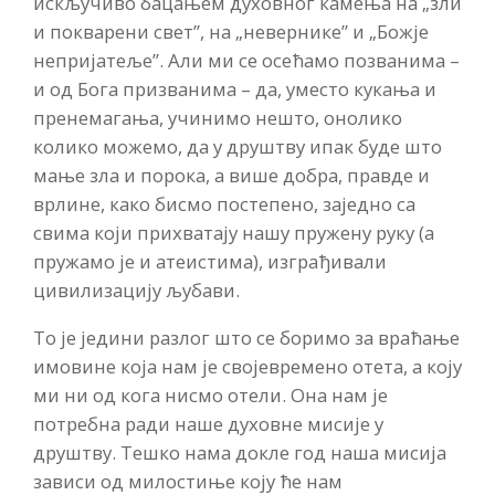
искључиво бацањем духовног камења на „зли
и покварени свет”, на „невернике” и „Божје
непријатеље”. Али ми се осећамо позванима –
и од Бога призванима – да, уместо кукања и
пренемагања, учинимо нешто, онолико
колико можемо, да у друштву ипак буде што
мање зла и порока, а више добра, правде и
врлине, како бисмо постепено, заједно са
свима који прихватају нашу пружену руку (а
пружамо је и атеистима), изграђивали
цивилизацију љубави.
То је једини разлог што се боримо за враћање
имовине која нам је својевремено отета, а коју
ми ни од кога нисмо отели. Она нам је
потребна ради наше духовне мисије у
друштву. Тешко нама докле год наша мисија
зависи од милостиње коју ће нам