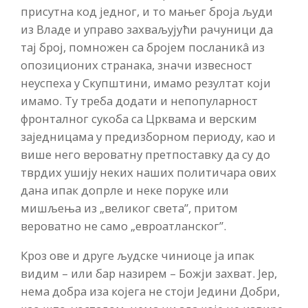
присутна код једног, и то мањег броја људи
из Владе и управо захваљујући рачуници да
тај број, помножен са бројем посланикâ из
опозиционих странака, значи извесност
неуспеха у Скупштини, имамо резултат који
имамо. Ту треба додати и непопуларност
фронталног сукоба са Црквама и верским
заједницама у предизборном периоду, као и
више него вероватну претпоставку да су до
тврдих ушију неких наших политичара ових
дана ипак допрле и неке поруке или
мишљења из „великог света”, притом
вероватно не само „евроатланског”.
Кроз ове и друге људске чиниоце ја ипак
видим – или бар назирем – Божји захват. Јер,
нема добра иза којега не стоји Једини Добри,