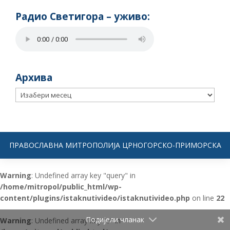
Радио Светигора – yживо:
Архива
Архива
ПРАВОСЛАВНА МИТРОПОЛИЈА ЦРНОГОРСКО-ПРИМОРСКА
Warning
: Undefined array key "query" in
/home/mitropol/public_html/wp-
content/plugins/istaknutivideo/istaknutivideo.php
on line
22
Подијели чланак
Warning
: Undefined array key "v" in