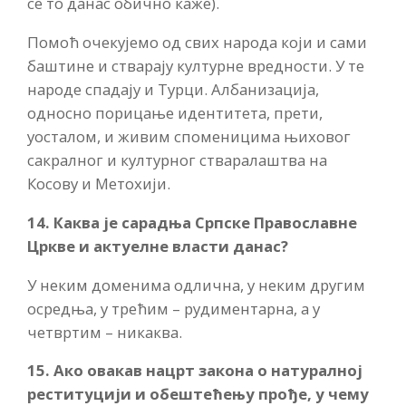
се то данас обично каже).
Помоћ очекујемо од свих народа који и сами
баштине и стварају културне вредности. У те
народе спадају и Турци. Албанизација,
односно порицање идентитета, прети,
уосталом, и живим споменицима њиховог
сакралног и културног стваралаштва на
Косову и Метохији.
14. Каква је сарадња Српске Православне
Цркве и актуелне власти данас?
У неким доменима одлична, у неким другим
осредња, у трећим – рудиментарна, а у
четвртим – никаква.
15. Ако овакав нацрт закона о натуралној
реституцији и обештећењу прође, у чему