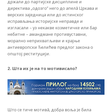
држали до партијске дисциплине и
директива „одозго” него до апелâ Цркава и
верских заједница или до истинског
исправљања историјске неправде и
изгласали – уз некакве козметичке или бар
небитне – амандмане противуставни,
морално неприхватљиви и крајње
антиевропски Ђелићев предлог закона о
општој реституцији.
2. Шта их је на то мотивисало?
Што се тиче мотивâ, добра воља је била