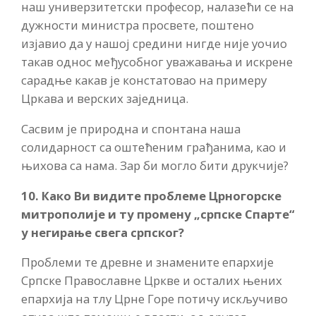
наш универзитетски професор, налазећи се на
дужности министра просвете, поштено
изјавио да у нашој средини нигде није уочио
такав однос међусобног уважавања и искрене
сарадње какав је констатовао на примеру
Цркава и верских заједница.
Сасвим је природна и спонтана наша
солидарност са оштећеним грађанима, као и
њихова са нама. Зар би могло бити друкчије?
10. Како Ви видите проблеме Црногорске
митрополије и ту промену „српске Спарте“
у негирање свега српског?
Проблеми те древне и знамените епархије
Српске Православне Цркве и осталих њених
епархија на тлу Црне Горе потичу искључиво