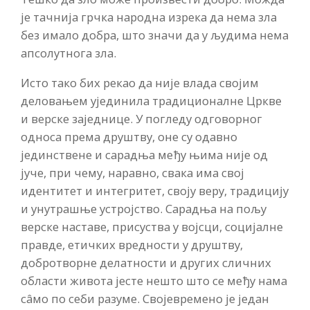
је тачнија грчка народна изрека да нема зла
без имало добра, што значи да у људима нема
апсолутнога зла.
Исто тако бих рекао да није влада својим
деловањем ујединила традиционалне Цркве
и верске заједнице. У погледу одговорног
односа према друштву, оне су одавно
јединствене и сарадња међу њима није од
јуче, при чему, наравно, свака има свој
идентитет и интегритет, своју веру, традицију
и унутрашње устројство. Сарадња на пољу
верске наставе, присуства у војсци, социјалне
правде, етичких вредности у друштву,
добротворне делатности и других сличних
области живота јесте нешто што се међу нама
сâмо по себи разуме. Својевремено је један