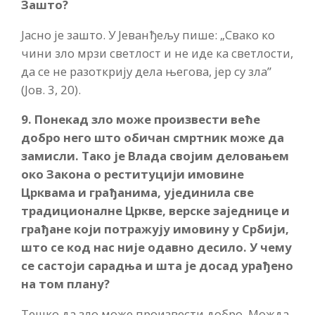
Зашто?
Јасно је зашто. У Јеванђељу пише: „Свако ко
чини зло мрзи светлост и не иде ка светлости,
да се не разоткрију дела његова, јер су зла”
(Јов. 3, 20).
9. Понекад зло може произвести веће
добро него што обичан смртник може да
замисли. Тако је Влада својим деловањем
око Закона о реституцији имовине
Црквама и грађанима, ујединила све
традиционалне Цркве, верске заједнице и
грађане који потражују имовину у Србији,
што се код нас није одавно десило. У чему
се састоји сарадња и шта је досад урађено
на том плану?
Тешко да зло може произвести добро. Можда