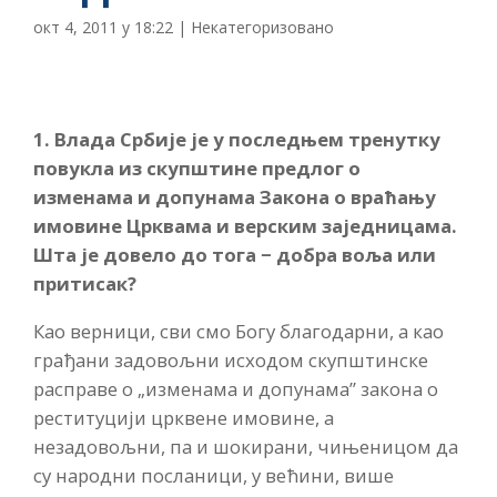
окт 4, 2011 у 18:22
|
Некатегоризовано
1. Влада Србије је у последњем тренутку
повукла из скупштине предлог о
изменама и допунама Закона о враћању
имовине Црквама и верским заједницама.
Шта је довело до тога − добра воља или
притисак?
Као верници, сви смо Богу благодарни, а као
грађани задовољни исходом скупштинске
расправе о „изменама и допунама” закона о
реституцији црквене имовине, а
незадовољни, па и шокирани, чињеницом да
су народни посланици, у већини, више