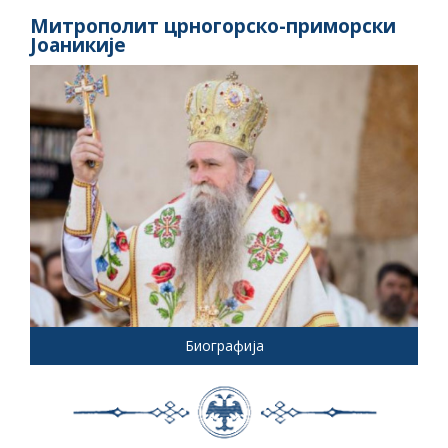
Митрополит црногорско-приморски
Јоаникије
Биографија