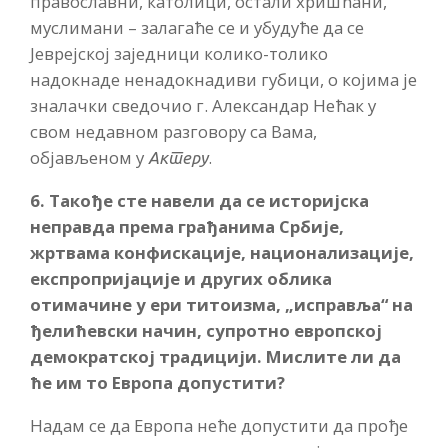
православни, католици, остали хришћани,
муслимани – залагаће се и убудуће да се
Јеврејској заједници колико-толико
надокнаде ненадокнадиви губици, о којима је
зналачки сведочио г. Александар Нећак у
свом недавном разговору са Вама,
објављеном у
.
Актеру
6. Такође сте навели да се историјска
неправда према грађанима Србије,
жртвама конфискације, национализације,
експропријације и других облика
отимачине у ери титоизма, „исправља“ на
ђелићевски начин, супротно европској
демократској традицији. Мислите ли да
ће им то Европа допустити?
Надам се да Европа неће допустити да прође