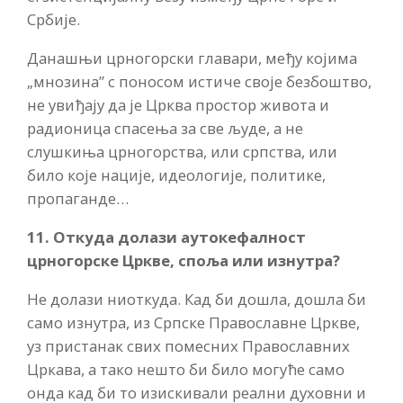
Србије.
Данашњи црногорски главари, међу којима
„мнозина” с поносом истиче своје безбоштво,
не увиђају да је Црква простор живота и
радионица спасења за све људе, а не
слушкиња црногорства, или српства, или
било које нације, идеологије, политике,
пропаганде…
11. Откуда долази аутокефалност
црногорске Цркве, споља или изнутра?
Не долази ниоткуда. Кад би дошла, дошла би
само изнутра, из Српске Православне Цркве,
уз пристанак свих помесних Православних
Цркава, а тако нешто би било могуће само
онда кад би то изискивали реални духовни и