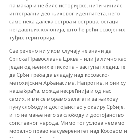
па макар и не биле историјске, нити чиниле
интегрални део њиховог идентитета, него
само нека далека острва и острвца, остаци
негдашњих колонија, што ће рећи освојених
туђих територија.
Све речено ни у ком случају не значи да
Српска Православна Црква – или ја лично као
један од њених епископа – заступа гледиште
да Срби треба да владају над косовско-
метохијским Арбанасима. Напротив, и они су
наша браћа, можда несрећнија и од нас
самих, и ми се морамо залагати за њихову
пуну слободу и достојанство у оквиру Србије,
и то не мање него за слободу и достојанство
сопственог народа. Мимо тог услова немамо
морално право на суверенитет над Косовом и