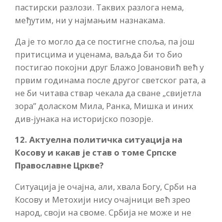
пастирски разлози. Таквих разлога нема,
међутим, ни у најмањим назнакама.
Да је то могло да се постигне споља, па још
притисцима и уценама, ваљда би то био
постигао покојни друг Блажо Јовановић већ у
првим годинама после другог светског рата, а
не би читава ствар чекала да сване „свијетла
зора” доласком Мила, Ранка, Мишка и иних
див-јунака на историјско позорје.
12. Актуелна политичка ситуација на
Косову и какав је став о томе Српске
Православне Цркве?
Ситуација је очајна, али, хвала Богу, Срби на
Косову и Метохији нису очајници већ зрео
народ, своји на своме. Србија не може и не