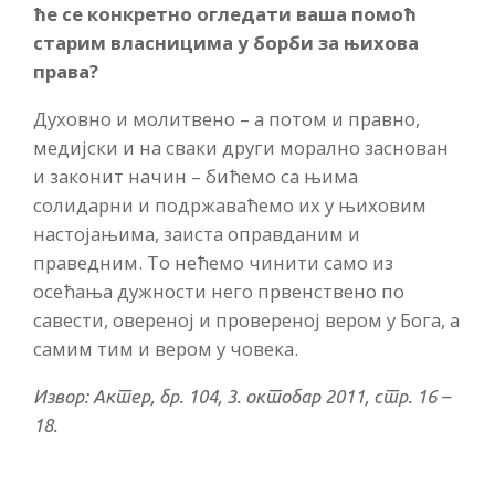
ће се конкретно огледати ваша помоћ
старим власницима у борби за њихова
права?
Духовно и молитвено – а потом и правно,
медијски и на сваки други морално заснован
и законит начин – бићемо са њима
солидарни и подржаваћемо их у њиховим
настојањима, заиста оправданим и
праведним. То нећемо чинити само из
осећања дужности него првенствено по
савести, овереној и провереној вером у Бога, а
самим тим и вером у човека.
Извор: Актер, бр. 104, 3. октобар 2011, стр. 16 –
18.