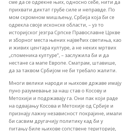
сме да се одрекне њих, односно себе, нити да
прихвати диктат грубе силе и неправде. По
мом скромном мишљењу, Србија која би се
одрекла своје исконске области, – уз то
историјског језгра Српске Православне Цркве
и зборног места њених највећих светиња, као
и живих центара културе, а не неких мртвих
„споменика културе”, – заслужила би и да
нестане са мапе Европе. Сматрам, штавише,
да за таквом Србијом не би требало жалити.
Многи велики народи и њихове државе имају
пуно разумевање за наш став о Косову и
Метохији и подржавају га. Они пак који раде
на одвајању Косова и Метохије од Србије и
признају лажну независност покрајине, имали
би сасвим другачију политику кад би у
питању биле њихове сопствене територије,