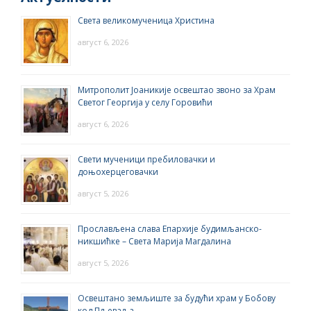
Света великомученица Христина
август 6, 2026
Митрополит Јоаникије освештао звоно за Храм
Светог Георгија у селу Горовићи
август 6, 2026
Свети мученици пребиловачки и
доњохерцеговачки
август 5, 2026
Прослављена слава Епархије будимљанско-
никшићке – Света Марија Магдалина
август 5, 2026
Освештано земљиште за будући храм у Бобову
код Пљеваља