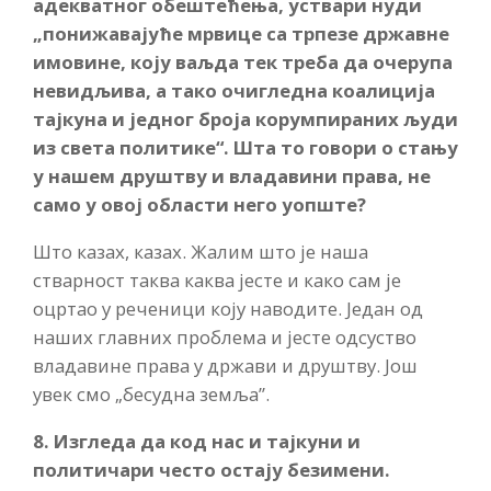
адекватног обештећења, уствари нуди
„понижавајуће мрвице са трпезе државне
имовине, коју ваљда тек треба да очерупа
невидљива, а тако очигледна коалиција
тајкуна и једног броја корумпираних људи
из света политике“. Шта то говори о стању
у нашем друштву и владавини права, не
само у овој области него уопште?
Што казах, казах. Жалим што је наша
стварност таква каква јесте и како сам је
оцртао у реченици коју наводите. Један од
наших главних проблема и јесте одсуство
владавине права у држави и друштву. Још
увек смо „бесудна земља”.
8. Изгледа да код нас и тајкуни и
политичари често остају безимени.