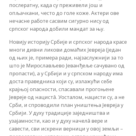
послератну, када су преживели још и
опљачкани, често до голе коже. Актери ове
нечасне работе сасвим сигурно нису од
српског народа добили мандат за њу.
Новију историју Србије и српског народа красе
многи дивни ликови домаћих Јевреја (један
од њих је, примера ради, најзаслужнији за то
што је Мирослављево Јеванђеље сачувано од
пропасти), а у Србији и у српском народу има
доста праведника који су, излажући себе
крајњој опасности, спасавали прогоњене
Јевреје од нацистâ. Уосталом, нацисти су, а не
Срби, и спроводили план уништења Јевреја у
Србији. У духу традиције заједништва и
узајамности, као и у духу начелâ вере и
савести, сви искрени верници у овој земљи –