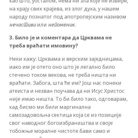
као што, уосталом, нема ни зла које не извире,
на крају свих крајева, из злог духа, у нашем
народу познатог под апотропејским називом
или
.
нечастиви
непоменик
3. Било је и коментара да Црквама не
треба враћати имовину?
Неки кажу: Црквама и верским заједницама,
иако им је отето оно што је легално било
стечено током векова, не треба ништа ни
враћати. Забога, шта ће им? Још нас понеки
атеиста и незван поучава да ни Исус Христос
није имао ништа. То би било тако, одговарам,
кад бисмо ми били маргинална
самозадовољна сектица која се из позиције
свог наводног богоизбраништва и своје
тобожње моралне чистоте бави само и