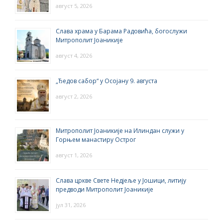
август 5, 2026
Слава храма у Барама Радовића, богослужи
Митрополит Јоаникије
август 4, 2026
„Ђедов сабор“ у Осојану 9. августа
август 2, 2026
Митрополит Јоаникије на Илиндан служи у
Горњем манастиру Острог
август 1, 2026
Слава цркве Свете Недјеље у Јошици, литију
предводи Митрополит Јоаникије
јул 31, 2026