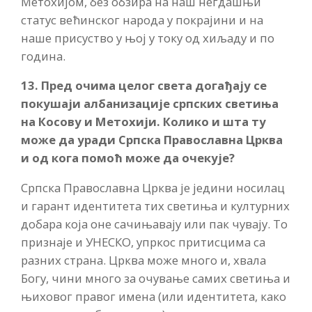
Метохијом, без обзира на наш негдашњи
статус већинског народа у покрајини и на
наше присуство у њој у току од хиљаду и по
година.
13. Пред очима целог света догађају се
покушаји албанизације српских светиња
на Косову и Метохији. Колико и шта ту
може да уради Српска Православна Црква
и од кога помоћ може да очекује?
Српска Православна Црква је једини носилац
и гарант идентитета тих светиња и културних
добара која оне сачињавају или пак чувају. То
признаје и УНЕСКО, упркос притисцима са
разних страна. Црква може много и, хвала
Богу, чини много за очување самих светиња и
њиховог правог имена (или идентитета, како