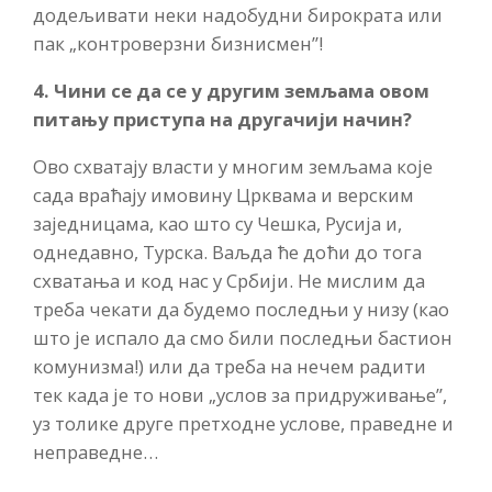
додељивати неки надобудни бирократа или
пак „контроверзни бизнисмен”!
4. Чини се да се у другим земљама овом
питању приступа на другачији начин?
Ово схватају власти у многим земљама које
сада враћају имовину Црквама и верским
заједницама, као што су Чешка, Русија и,
однедавно, Турска. Ваљда ће доћи до тога
схватања и код нас у Србији. Не мислим да
треба чекати да будемо последњи у низу (као
што је испало да смо били последњи бастион
комунизма!) или да треба на нечем радити
тек када је то нови „услов за придруживање”,
уз толике друге претходне услове, праведне и
неправедне…