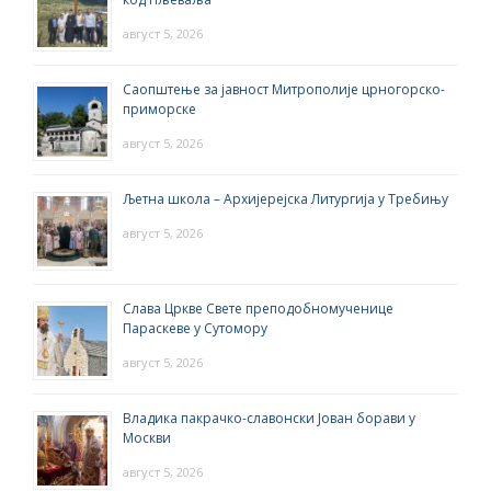
август 5, 2026
Саопштење за јавност Митрополије црногорско-
приморске
август 5, 2026
Љетна школа – Архијерејска Литургија у Требињу
август 5, 2026
Слава Цркве Свете преподобномученице
Параскеве у Сутомору
август 5, 2026
Владика пакрачко-славонски Јован борави у
Москви
август 5, 2026