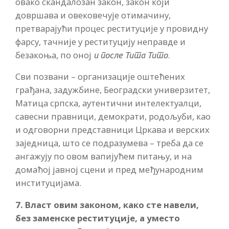
овако скандалозан закон, закон који
довршава и овековечује отимачину,
претварајући процес реституције у провидну
фарсу, тачније у реституцију неправде и
безакоња, по оној
.
и после Тита Тито
Сви позвани – организације оштећених
грађана, задужбине, Београдски универзитет,
Матица српска, аутентични интелектуалци,
савесни правници, демократи, родољуби, као
и одговорни представници Цркава и верских
заједница, што се подразумева – треба да се
ангажују по овом вапијућем питању, и на
домаћој јавној сцени и пред међународним
институцијама.
7. Власт овим законом, како сте навели,
без заменске реституције, а уместо