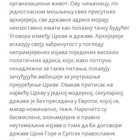
организациони живот. Ову чињеницу, по
једногласном мишљењу свих присутних
архијереја, све државне адресе морају
неизоставно имати као полазну тачку будућег
Уговора између Цркве и државе. Архијереји
исказују своју забринутост у погледу
непримјерених изјава појединих високих
политичких адреса, који, иако потпуно
ненадлежни за таква питања, показују
зачуђујуће амбиције за унутрашње
преуређење Цркве. Овакав притисак на
највећу Цркву у једној модерној, секуларној
држави је без преседана у Европи, којој се,
макар номинално, тежи. Нарочито су
бесмислене, злонамјерне и правно
неутемељене изјаве о томе да би договори
државе Црне Горе и Српске православне