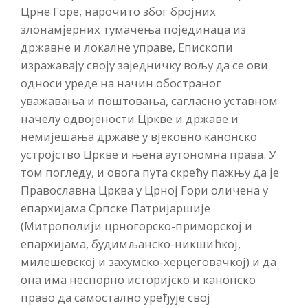
Црне Горе, нарочито због бројних
злонамјерних тумачења појединаца из
државне и локалне управе, Епископи
изражавају своју заједничку вољу да се ови
односи уреде на начин обостраног
уважавања и поштовања, сагласно уставном
начелу одвојености Цркве и државе и
немијешања државе у вјековно канонско
устројство Цркве и њена аутономна права. У
том погледу, и овога пута скрећу пажњу да је
Православна Црква у Црној Гори оличена у
епархијама Српске Патријаршије
(Митрополији црногорско-приморској и
епархијама, будимљанско-никшићкој,
милешевској и захумско-херцеговачкој) и да
она има неспорно историјско и канонско
право да самостално уређује свој