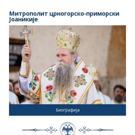
Митрополит црногорско-приморски
Јоаникије
Биографија