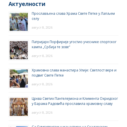
Актуелности
Прослављена слава Храма Свете Петке у Лапљем
селу
август 8, 2026
Патријарх Порфирије угостио учеснике спортског
кампа „Србија те зове“
август 8, 2026
Храмовна слава манастира Улије: Светлост вере и
подвиг Свете Петке
август 8, 2026
Црква Светих Пантелејмона и Климента Охридског
у Барама Радовића прославила храмовну славу
август 8, 2026
Са Одигитријом у манастире на Скадарском