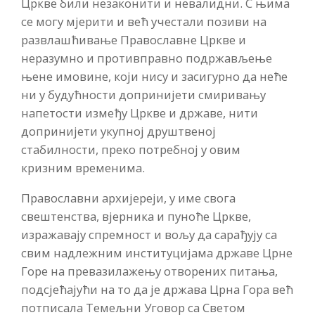
Цркве били незаконити и невалидни. С њима
се могу мјерити и већ учестали позиви на
развлашћивање Православне Цркве и
неразумно и противправно подржављење
њене имовине, који нису и засигурно да неће
ни у будућности допринијети смиривању
напетости између Цркве и државе, нити
допринијети укупној друштвеној
стабилности, преко потребној у овим
кризним временима.
Православни архијереји, у име свога
свештенства, вјерника и пуноће Цркве,
изражавају спремност и вољу да сарађују са
свим надлежним институцијама државе Црне
Горе на превазилажењу отворених питања,
подсјећајући на то да је држава Црна Гора већ
потписала Темељни Уговор са Светом