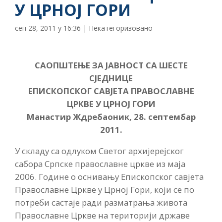
У ЦРНОЈ ГОРИ
сеп 28, 2011 у 16:36
|
Некатегоризовано
САОПШТЕЊЕ ЗА ЈАВНОСТ СА ШЕСТЕ
СЈЕДНИЦЕ
ЕПИСКОПСКОГ САВЈЕТА ПРАВОСЛАВНЕ
ЦРКВЕ У ЦРНОЈ ГОРИ
Манастир Ждребаоник, 28. септембар
2011.
У складу са одлуком Светог архијерејског
сабора Српске православне цркве из маја
2006. Године о оснивању Епископског савјета
Православне Цркве у Црној Гори, који се по
потреби састаје ради разматрања живота
Православне Цркве на територији државе