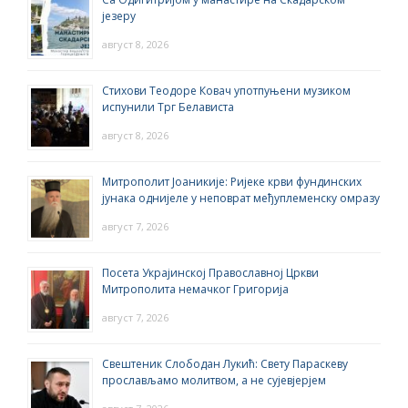
језеру
август 8, 2026
Стихови Теодоре Ковач употпуњени музиком
испунили Трг Белависта
август 8, 2026
Митрополит Јоаникије: Ријеке крви фундинских
јунака однијеле у неповрат међуплеменску омразу
август 7, 2026
Посета Украјинској Православној Цркви
Митрополита немачког Григорија
август 7, 2026
Свештеник Слободан Лукић: Свету Параскеву
прослављамо молитвом, а не сујевјерјем