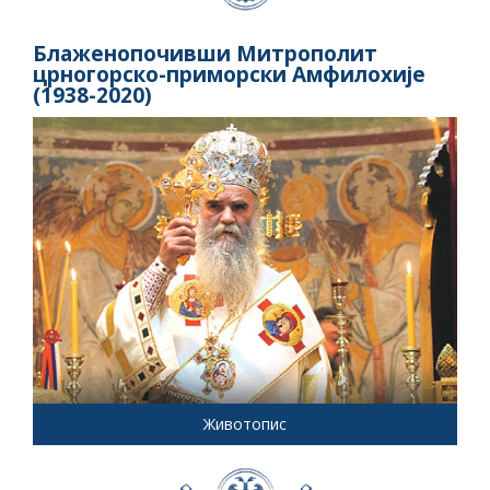
Блаженопочивши Митрополит
црногорско-приморски Амфилохије
(1938-2020)
Животопис