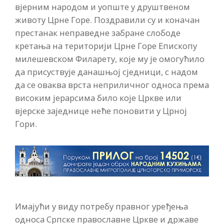
вјерним народом и уопште у друштвеном
животу Црне Горе. Поздравили су и коначан
престанак неправедне забране слободе
кретања на територији Црне Горе Епископу
милешевском Филарету, које му је омогућило
да присуствује данашњој сједници, с надом
да се оваква врста неприличног односа према
високим јерарсима било које Цркве или
вјерске заједнице неће поновити у Црној
Гори.
Имајући у виду потребу правног уређења
односа Српске православне Цркве и државе