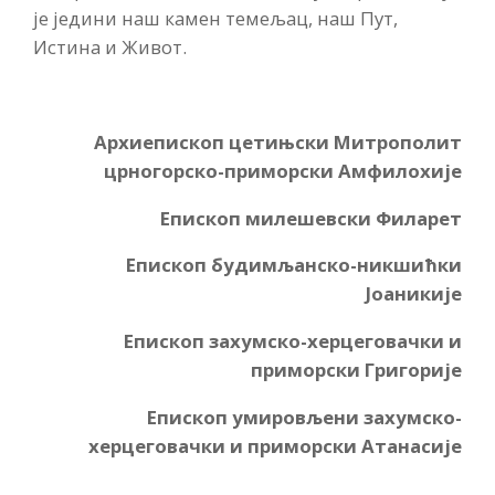
је једини наш камен темељац, наш Пут,
Истина и Живот.
Архиепископ цетињски Митрополит
црногорско-приморски Амфилохије
Епископ милешевски Филарет
Епископ будимљанско-никшићки
Јоаникије
Епископ захумско-херцеговачки и
приморски Григорије
Епископ умировљени захумско-
херцеговачки и приморски Атанасије