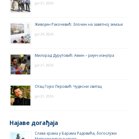
јул 27, 2026
Живојин Ракочевић: Злочин на заветној земљи
јул 24, 2026
Милорад Дурутовић: Амин – ријеч изнутра
јул 21, 2026
Отац Гојко Перовић: Чудесни свитац
јул 21, 2026
Најаве догађаја
Слава храма у Барама Радовића, богослужи
Митрополит Јоаникије