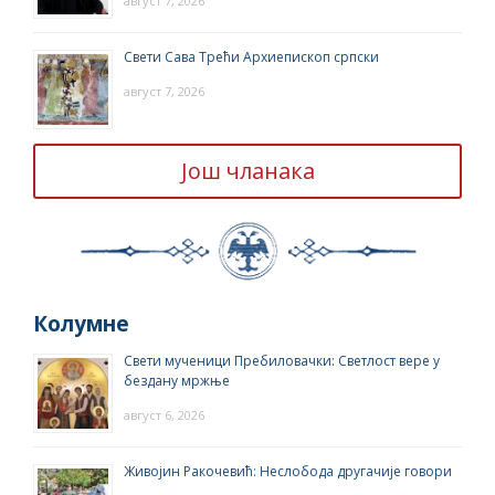
август 7, 2026
Свети Сава Трећи Архиепископ српски
август 7, 2026
Још чланака
Колумне
Свети мученици Пребиловачки: Светлост вере у
бездану мржње
август 6, 2026
Живојин Ракочевић: Неслобода другачије говори