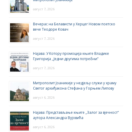
август 7, 2026
Вечерас на Белависти у Херцег Новом поетско
вече Теодоре Ковач
август 7, 2026
Најава: У Котору промоција књиге Владике
Григорија ,,Једни другима потребни”
август 7, 2026
Митрополит Јоаникије у недјељу служи у храму
Светог архиђакона Стефана у Горњем Липову
август 6, 2026
Најава: Представљање књиге „Залог за вјечност“
аутора Александра Вујовића
август 6, 2026