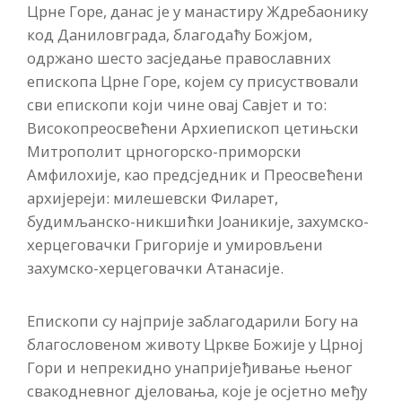
Црне Горе, данас је у манастиру Ждребаонику
код Даниловграда, благодаћу Божјом,
одржано шесто засједање православних
епископа Црне Горе, којем су присуствовали
сви епископи који чине овај Савјет и то:
Високопреосвећени Архиепископ цетињски
Митрополит црногорско-приморски
Амфилохије, као предсједник и Преосвећени
архијереји: милешевски Филарет,
будимљанско-никшићки Јоаникије, захумско-
херцеговачки Григорије и умировљени
захумско-херцеговачки Атанасије.
Епископи су најприје заблагодарили Богу на
благословеном животу Цркве Божије у Црној
Гори и непрекидно унапријеђивање њеног
свакодневног дјеловања, које је осјетно међу