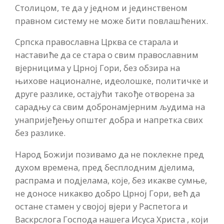
Столицом, те да у једном и јединственом
правном систему не може бити повлашћених.
Српска православна Црква се старала и
наставиће да се стара о свим православним
вјерницима у Црној Гори, без обзира на
њихове националне, идеолошке, политичке и
друге разлике, остајући такође отворена за
сарадњу са свим добронамјерним људима на
унапријеђењу општег добра и напретка свих
без разлике.
Народ Божији позивамо да не поклекне пред
духом времена, пред бесплодним дјелима,
распрама и подјелама, које, без икакве сумње,
не доносе никакво добро Црној Гори, већ да
остане стамен у својој вјери у Распетога и
Васкрслога Господа нашега Исуса Христа , који