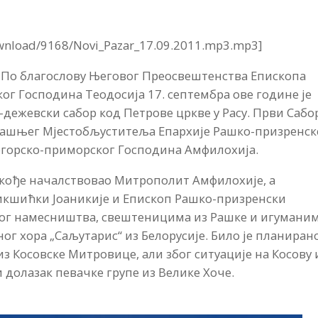
ownload/9168/Novi_Pazar_17.09.2011.mp3.mp3]
 По благослову Његовог Преосвештенства Епископа
ог Господина Теодосија 17. септембра ове године је
ежевски сабор код Петрове цркве у Расу. Први Сабор
дашњег Мјестобљуститеља Епархије Рашко-призренск
огорско-приморског Господина Амфилохија.
акође началствовао Митрополит Амфилохије, а
икшићки Јоаникије и Епископ Рашко-призренски
ког намесништва, свештеницима из Рашке и игумани
ог хора „Саљутарис“ из Белорусије. Било је планиран
з Косовске Митровице, али због ситуације на Косову 
и долазак певачке групе из Велике Хоче.