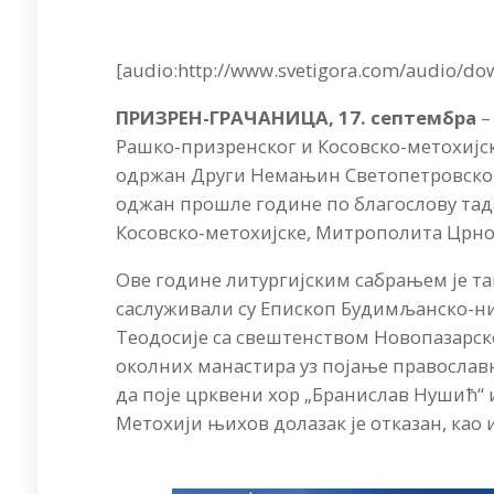
[audio:http://www.svetigora.com/audio/d
ПРИЗРЕН-ГРАЧАНИЦА, 17. септембра
–
Рашко-призренског и Косовско-метохијск
одржан Други Немањин Светопетровско-д
оджан прошле године по благослову та
Косовско-метохијске, Митрополита Црн
Ове године литургијским сабрањем је т
саслуживали су Епископ Будимљанско-н
Теодосије са свештенством Новопазарс
околних манастира уз појање православн
да поје црквени хор „Бранислав Нушић“ и
Метохији њихов долазак је отказан, као 