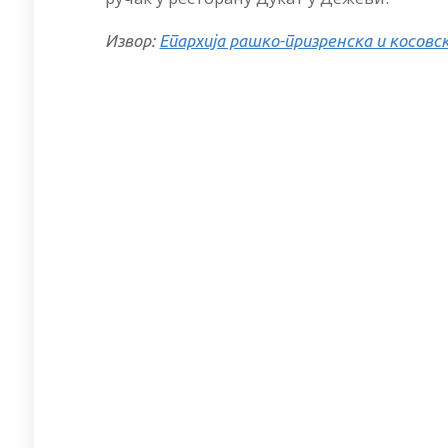
Извор:
Епархија рашко-призренска и косовс