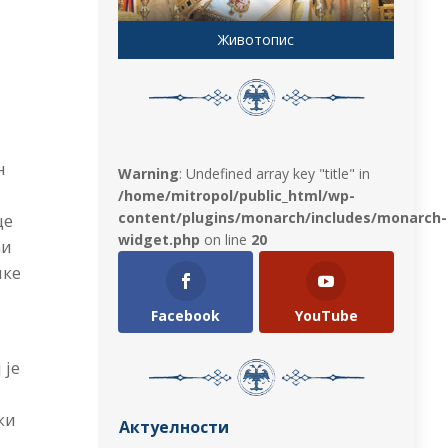
Животопис
н
Warning
: Undefined array key "title" in
/home/mitropol/public_html/wp-
content/plugins/monarch/includes/monarch-
це
widget.php
on line
20
ћи
чке
Facebook
YouTube
 је
ки
Актуелности