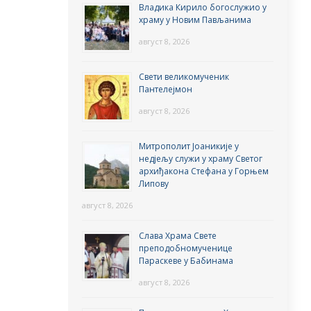
Владика Кирило богослужио у
храму у Новим Пављанима
август 8, 2026
Свети великомученик
Пантелејмон
август 8, 2026
Митрополит Јоаникије у
недјељу служи у храму Светог
архиђакона Стефана у Горњем
Липову
август 8, 2026
Слава Храма Свете
преподобномученице
Параскеве у Бабинама
август 8, 2026