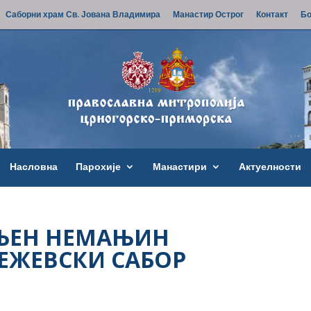
Саборни храм Св. Јована Владимира
Манастир Острог
Контакт
Бо
Насловна
Парохије
Манастири
Актуелности
ЉЕН НЕМАЊИН
ЕЖЕВСКИ САБОР