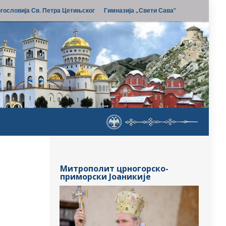
гословија Св. Петра Цетињског
Гимназија „Свети Сава“
Митрополит црногорско-
приморски Јоаникије