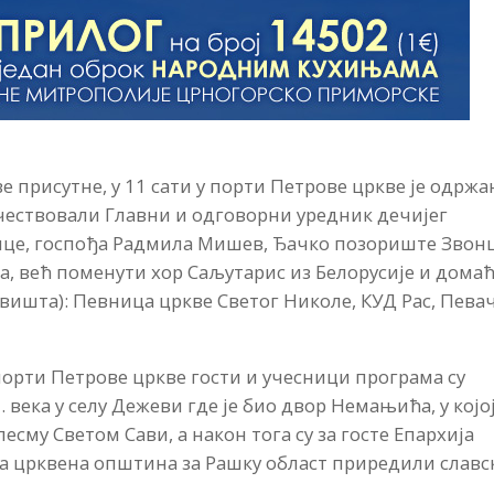
е присутне, у 11 сати у порти Петрове цркве је одржа
учествовали Главни и одговорни уредник дечијег
нце, госпођа Радмила Мишев, Ђачко позориште Звон
а, већ поменути хор Саљутарис из Белорусије и дома
овишта): Певница цркве Светог Николе, КУД Рас, Пева
орти Петрове цркве гости и учесници програма су
века у селу Дежеви где је био двор Немањића, у којој
сму Светом Сави, а након тога су за госте Епархија
а црквена општина за Рашку област приредили славс