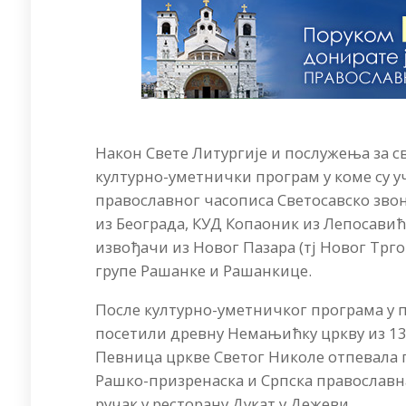
Након Свете Литургије и послужења за св
културно-уметнички програм у коме су 
православног часописа Светосавско зво
из Београда, КУД Копаоник из Лепосавић
извођачи из Новог Пазара (тј Новог Трг
групе Рашанке и Рашанкице.
После културно-уметничког програма у п
посетили древну Немањићку цркву из 13. 
Певница цркве Светог Николе отпевала пе
Рашко-призренаска и Српска православн
ручак у ресторану Дукат у Дежеви.