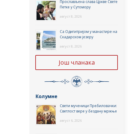
Прослављена слава Цркве Свете
Петке у Сутомору
август 8, 2026
Са Одигитријом у манастире на
Скадарском језеру
август 8, 2026
Још чланака
Колумне
Свети мученици Пребиловачки:
Светлост вере у бездану мржње
август 6, 2026