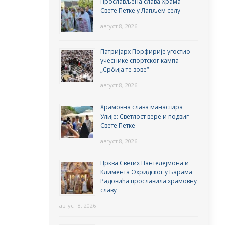
Прослављена слава Храма
Свете Петке у Лапљем селу
август 8, 2026
Патријарх Порфирије угостио
учеснике спортског кампа
„Србија те зове“
август 8, 2026
Храмовна слава манастира
Улије: Светлост вере и подвиг
Свете Петке
август 8, 2026
Црква Светих Пантелејмона и
Климента Охридског у Барама
Радовића прославила храмовну
славу
август 8, 2026