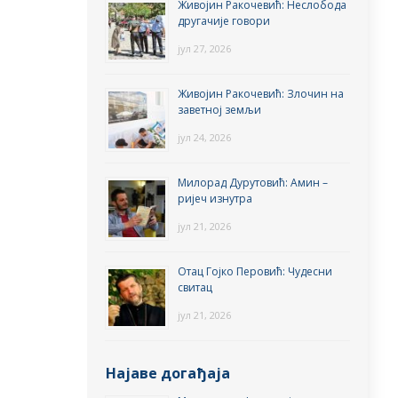
Живојин Ракочевић: Неслобода
другачије говори
јул 27, 2026
Живојин Ракочевић: Злочин на
заветној земљи
јул 24, 2026
Милорад Дурутовић: Амин –
ријеч изнутра
јул 21, 2026
Отац Гојко Перовић: Чудесни
свитац
јул 21, 2026
Најаве догађаја