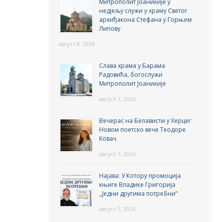
Митрополит Јоаникије у
недјељу служи у храму Светог
архиђакона Стефана у Горњем
Липову
август 8, 2026
Слава храма у Барама
Радовића, богослужи
Митрополит Јоаникије
август 7, 2026
Вечерас на Белависти у Херцег
Новом поетско вече Теодоре
Ковач
август 7, 2026
Најава: У Котору промоција
књиге Владике Григорија
,,Једни другима потребни”
август 7, 2026