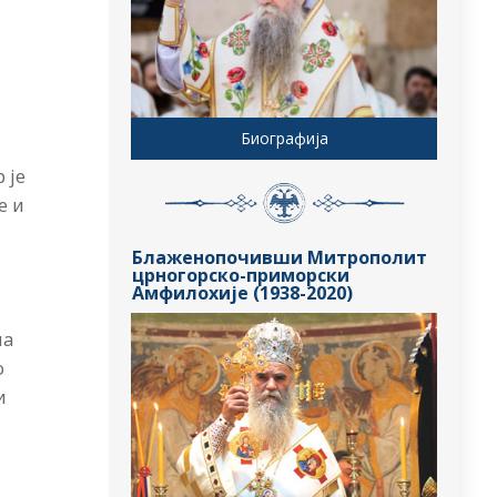
Биографија
 је
е и
Блаженопочивши Митрополит
црногорско-приморски
Амфилохије (1938-2020)
ма
о
и