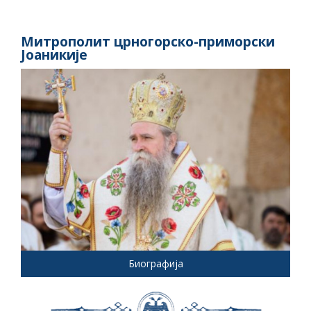
Митрополит црногорско-приморски
Јоаникије
Биографија