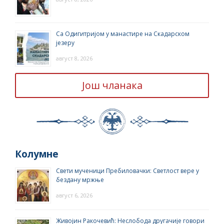
Са Одигитријом у манастире на Скадарском
језеру
август 8, 2026
Још чланака
Колумне
Свети мученици Пребиловачки: Светлост вере у
бездану мржње
август 6, 2026
Живојин Ракочевић: Неслобода другачије говори