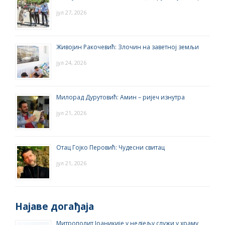
јул 27, 2026
Живојин Ракочевић: Злочин на заветној земљи
јул 24, 2026
Милорад Дурутовић: Амин – ријеч изнутра
јул 21, 2026
Отац Гојко Перовић: Чудесни свитац
јул 21, 2026
Најаве догађаја
Митрополит Јоаникије у недјељу служи у храму