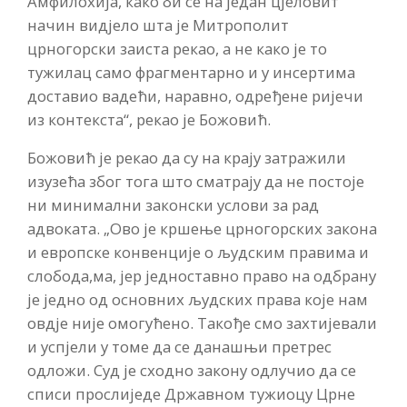
Амфилохија, како би се на један цјеловит
начин видјело шта је Митрополит
црногорски заиста рекао, а не како је то
тужилац само фрагментарно и у инсертима
доставио вадећи, наравно, одређене ријечи
из контекста“, рекао је Божовић.
Божовић је рекао да су на крају затражили
изузећа због тога што сматрају да не постоје
ни минимални законски услови за рад
адвоката. „Ово је кршење црногорских закона
и европске конвенције о људским правима и
слобода,ма, јер једноставно право на одбрану
је једно од основних људских права које нам
овдје није омогућено. Такође смо захтијевали
и успјели у томе да се данашњи претрес
одложи. Суд је сходно закону одлучио да се
списи прослиједе Државном тужиоцу Црне