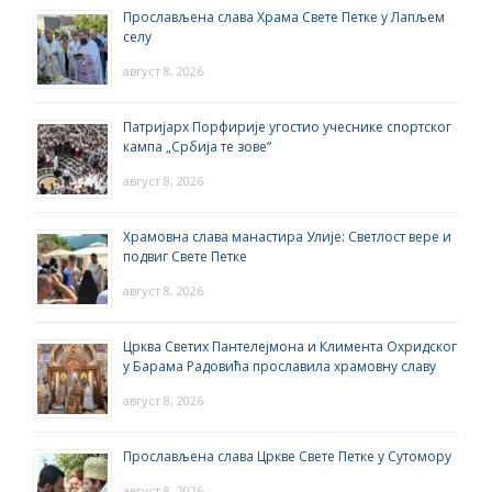
Прослављена слава Храма Свете Петке у Лапљем
селу
август 8, 2026
Патријарх Порфирије угостио учеснике спортског
кампа „Србија те зове“
август 8, 2026
Храмовна слава манастира Улије: Светлост вере и
подвиг Свете Петке
август 8, 2026
Црква Светих Пантелејмона и Климента Охридског
у Барама Радовића прославила храмовну славу
август 8, 2026
Прослављена слава Цркве Свете Петке у Сутомору
август 8, 2026