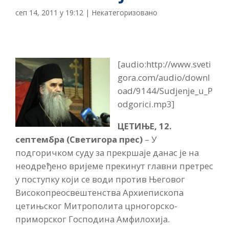
сеп 14, 2011 у 19:12
|
Некатегоризовано
[audio:http://www.sveti
gora.com/audio/downl
oad/9144/Sudjenje_u_P
odgorici.mp3]
ЦЕТИЊЕ, 12.
септембра (Светигора прес)
– У
подгоричком суду за прекршаје данас је на
неодређено вријеме прекинут главни претрес
у поступку који се води против Његовог
Високопреосвештенства Архиепископа
цетињског Митрополита црногорско-
приморског Господина Амфилохија.