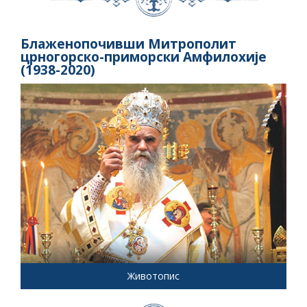
Блаженопочивши Митрополит
црногорско-приморски Амфилохије
(1938-2020)
Животопис