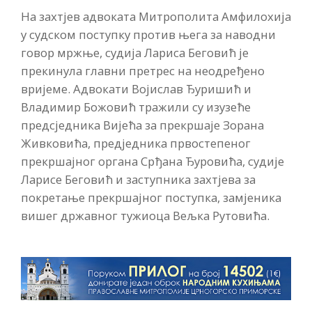
На захтјев адвоката Митрополита Амфилохија
у судском поступку против њега за наводни
говор мржње, судија Лариса Беговић је
прекинула главни претрес на неодређено
вријеме. Адвокати Војислав Ђуришић и
Владимир Божовић тражили су изузеће
предсједника Вијећа за прекршаје Зорана
Живковића, предједника првостепеног
прекршајног органа Срђана Ђуровића, судије
Ларисе Беговић и заступника захтјева за
покретање прекршајног поступка, замјеника
вишег државног тужиоца Вељка Рутовића.