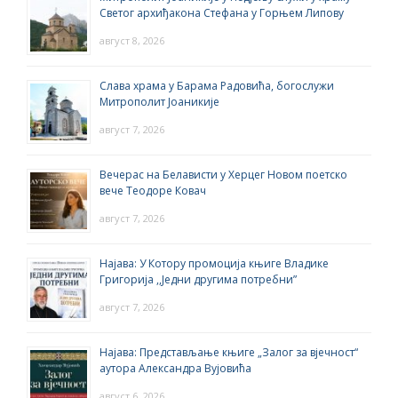
Светог архиђакона Стефана у Горњем Липову
август 8, 2026
Слава храма у Барама Радовића, богослужи
Митрополит Јоаникије
август 7, 2026
Вечерас на Белависти у Херцег Новом поетско
вече Теодоре Ковач
август 7, 2026
Најава: У Котору промоција књиге Владике
Григорија ,,Једни другима потребни”
август 7, 2026
Најава: Представљање књиге „Залог за вјечност“
аутора Александра Вујовића
август 6, 2026