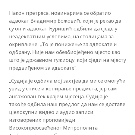
Након претреса, новинарима се обратио
адвокат Владимир Божовић, који је рекао да
су он и адвокат Ђуришић одбили да сједе у
неадекватним условима, на столицама за
окривљене. „То је понижење за адвокате и
одбрану. Није нам обезбиојеђено мјесто као
што је државном тужиоцу, који сједи на мјесту
предвиђеном за адвокате“.
„Судија је одбила мој захтјев да ми се омогући
увид у списе и копирање предмета, јер сам
ангажован тек крајем мјесеца. Судија је
такође одбила наш предлог да нам се доставе
цјелокупни видео и аудио записи
изговорених проповиједи
Високопреосвећеног Митрополита