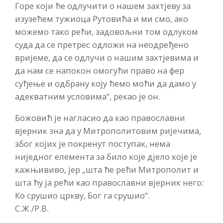
Горе који ће одлучити о нашем захтјеву за
изузећем тужиоца Рутовића и ми смо, ако
можемо тако рећи, задовољни том одлуком
суда да се претрес одложи на неодређено
вријеме, да се одлучи о нашим захтјевима и
да нам се напокон омогући право на фер
суђење и одбрану коју ћемо моћи да дамо у
адекватним условима“, рекао је он.
Божовић је нагласио да као православни
вјерник зна да у Митрополитовим ријечима,
због којих је покренут поступак, нема
ниједног елемента за било које дјело које је
кажњививо, јер „шта ће рећи Митрополит и
шта ћу ја рећи као православни вјерник него:
Ко срушио цркву, Бог га срушио“.
С.Ж./Р.В.