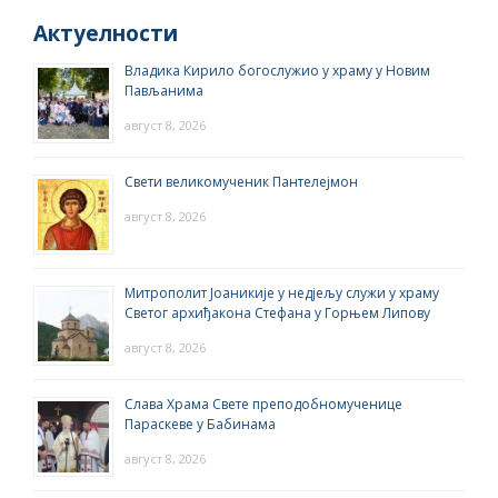
Актуелности
Владика Кирило богослужио у храму у Новим
Пављанима
август 8, 2026
Свети великомученик Пантелејмон
август 8, 2026
Митрополит Јоаникије у недјељу служи у храму
Светог архиђакона Стефана у Горњем Липову
август 8, 2026
Слава Храма Свете преподобномученице
Параскеве у Бабинама
август 8, 2026