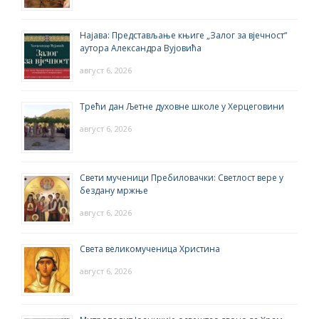
Најава: Представљање књиге „Залог за вјечност“
аутора Александра Вујовића
август 6, 2026
Трећи дан Љетне духовне школе у Херцеговини
август 6, 2026
Свети мученици Пребиловачки: Светлост вере у
бездану мржње
август 6, 2026
Света великомученица Христина
август 6, 2026