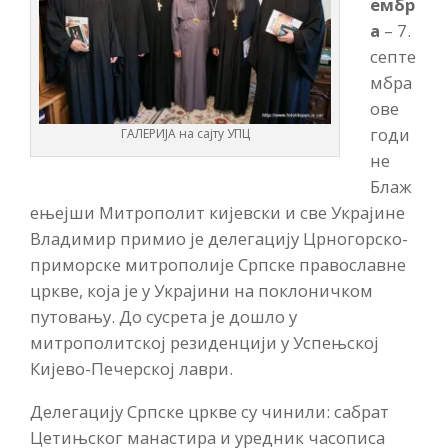
ембр
а
– 7.
септе
мбра
ове
годи
ГАЛЕРИЈА на сајту УПЦ
не
Блаж
ењејши Митрополит кијевски и све Украјине
Владимир примио је делегацију Црногорско-
приморске митрополије Српске православне
цркве, која је у Украјини на поклоничком
путовању. До сусрета је дошло у
митрополитској резиденцији у Успењској
Кијево-Печерској лаври.
Делегацију Српске цркве су чинили: сабрат
Цетињског манастира и уредник часописа