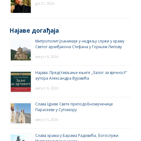
јул 21, 2026
Најаве догађаја
Митрополит Јоаникије у недјељу служи у храму
Светог архиђакона Стефана у Горњем Липову
август 6, 2026
Најава: Представљање књиге „Залог за вјечност“
аутора Александра Вујовића
август 6, 2026
Слава Цркве Свете преподобномученице
Параскеве у Сутомору
август 5, 2026
Слава храма у Барама Радовића, богослужи