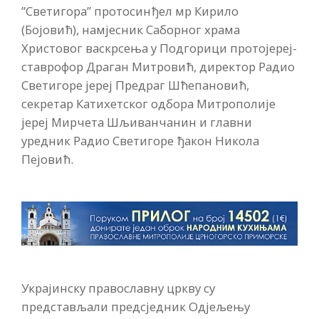
”Светигора” протосинђел мр Кирило
(Бојовић), намјесник Саборног храма
Христовог васкрсења у Подгорици протојереј-
ставрофор Драган Митровић, директор Радио
Светигоре јереј Предраг Шћепановић,
секретар Катихетског одбора Митрополије
јереј Мирчета Шљиванчанин и главни
уредник Радио Светигоре ђакон Никола
Пејовић.
Украјинску православну цркву су
представљали предсједник Одјељењу