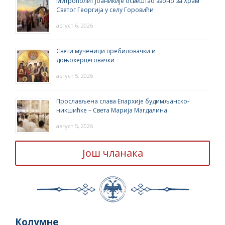
Митрополит Јоаникије освештао звоно за Храм
Светог Георгија у селу Горовићи
август 6, 2026
Свети мученици пребиловачки и
доњохерцеговачки
август 5, 2026
Прослављена слава Епархије будимљанско-
никшићке – Света Марија Магдалина
август 5, 2026
Још чланака
Колумне