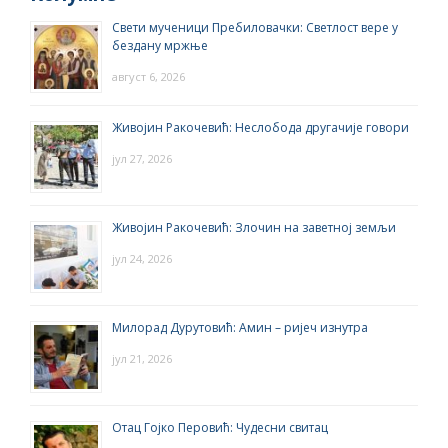
Свети мученици Пребиловачки: Светлост вере у
бездану мржње
август 6, 2026
Живојин Ракочевић: Неслобода другачије говори
јул 27, 2026
Живојин Ракочевић: Злочин на заветној земљи
јул 24, 2026
Милорад Дурутовић: Амин – ријеч изнутра
јул 21, 2026
Отац Гојко Перовић: Чудесни свитац