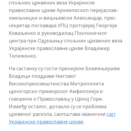
спољних црквених веза Украјинске
православне цркве Архиепископ перејаслав-
хмељницки и вишњевски Александар, прес-
секретар поглавара УПЦ протојереј Георгије
Коваљенко и руководилац Поклоничког
центра при Одјељењу спољних црквених веза
Украјинске православне цркве Владимир
Телиженко.
На састанку су гости пренијели Блажењејшем
Владици поздраве Његовог
Високопреосвештенства Митрополита
црногорско-приморског Амфилохија и
говорили о Православљу у Црној Гори.
Између осталог, дотакли су се проблема
црквеног раскола, саопштава званични
сајт
Украјинске православне цркве
.