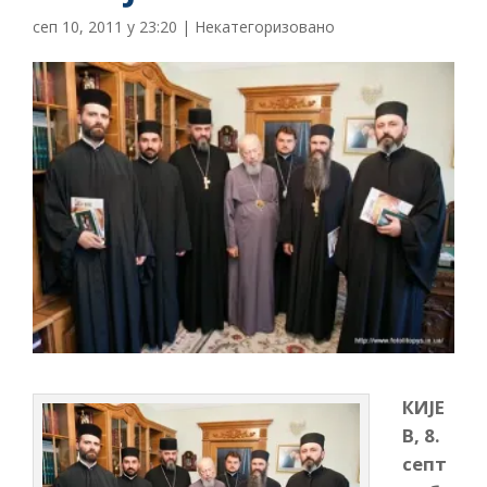
сеп 10, 2011 у 23:20
|
Некатегоризовано
КИЈЕ
В, 8.
септ