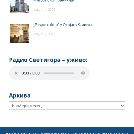
Митрополит Јоаникије
август 4, 2026
„Ђедов сабор“ у Осојану 9. августа
август 2, 2026
Радио Светигора – yживо:
Архива
Архива