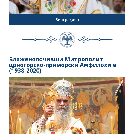
Биографија
Блаженопочивши Митрополит
црногорско-приморски Амфилохије
(1938-2020)