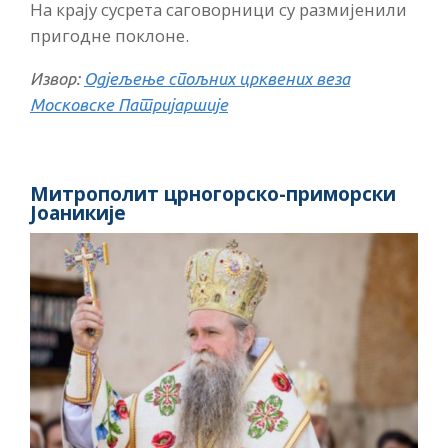
На крају сусрета саговорници су размијенили
пригодне поклоне.
Извор:
Одјељење спољних црквених веза
Московске Патријаршије
Митрополит црногорско-приморски
Јоаникије