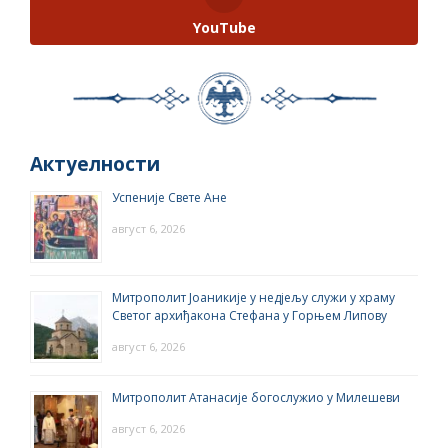
YouTube
Актуелности
Успеније Свете Ане
август 6, 2026
Митрополит Јоаникије у недјељу служи у храму
Светог архиђакона Стефана у Горњем Липову
август 6, 2026
Митрополит Атанасије богослужио у Милешеви
август 6, 2026