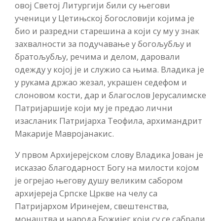
овој Светој Литургији били су његови
ученици у Цетињској богословији којима је
био и разредни старешина а који су му у знак
захвалности за подучавање у богољубљу и
братољубљу, речима и делом, даровали
одежду у којој је и служио са њима. Владика је
у рукама држао жезал, украшен седефом и
слоновом кости, дар и благослов Јерусалимске
Патријаршије који му је предао лични
изасланик Патријарха Теофила, архимандрит
Макарије Мавројанакис.
У првом Архијерејском слову Владика Јован је
исказао благодарност Богу на милости којом
је огрејао његову душу великим сабором
архијереја Српске Цркве на челу са
Патријархом Иринејем, свештенства,
монаштва и народа Божијег који су се сабрали