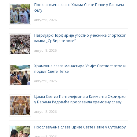
Прослављена слава Храма Свете Петке у Лапљем
селу
август 8, 2026
Патријарх Порфирије угостио учеснике спортског
кампа „Србија те зове“
август 8, 2026
Храмовна слава манастира Улије: Светлост вере и
подвиг Свете Петке
август 8, 2026
Црква Светих Пантелејмона и Климента Охридског
у Барама Радовића прославила храмовну славу
август 8, 2026
Прослављена слава Цркве Свете Петке у Сутомору
август 8, 2026