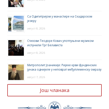
Са Одигитријом у манастире на Скадарском
језеру
август 8, 2026
Стихови Теодоре Ковач употпуњени музиком
испунили Трг Белависта
август 8, 2026
Митрополит Јоаникије: Ријеке крви фундинских
јунака однијеле у неповрат међуплеменску омразу
август 7, 2026
Још чланака