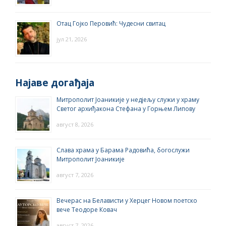
Отац Гојко Перовић: Чудесни свитац
јул 21, 2026
Најаве догађаја
Митрополит Јоаникије у недјељу служи у храму
Светог архиђакона Стефана у Горњем Липову
август 8, 2026
Слава храма у Барама Радовића, богослужи
Митрополит Јоаникије
август 7, 2026
Вечерас на Белависти у Херцег Новом поетско
вече Теодоре Ковач
август 7, 2026