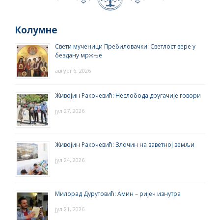
Колумне
Свети мученици Пребиловачки: Светлост вере у
бездану мржње
август 6, 2026
Живојин Ракочевић: Неслобода другачије говори
јул 27, 2026
Живојин Ракочевић: Злочин на заветној земљи
јул 24, 2026
Милорад Дурутовић: Амин – ријеч изнутра
јул 21, 2026