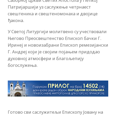
Саборној цркви Светих Апостола у Пећкој
Патријаршији уз саслужење четрнаест
свештеника и свештеномонаха и двојице
ђакона.
У Светој Литургији молитвено су учествовали
Његово Преосвештенство Епископ бачки Г.
Иринеј и новоизабрани Епископ ремезијански
Г. Андреј који је својим појањем придодао
духовној атмосфери и благољепију
богослужења.
Готово сви саслужитељи Епископу Јовану на