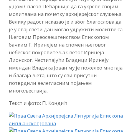
у Дом Спасов Пећаршије да га укрепе својим
молитвама на почетку архијерејског служења.
Велику радост исказао је и због благослова да
је у овај свети дан могао удружити молитве са
Његовим Преосвештенством Епископом
бачким Г. Иринејем на спомен његовог
небеског покровитеља Светог Иринеја
Лионског. Честитајући Владици Иринеју
имендан Владика Јован му је пожелео многаја
и благаја љета, што су сви присутни
потврдили велегласним појањем
многољествија.
Текст и фото: П. Кондић