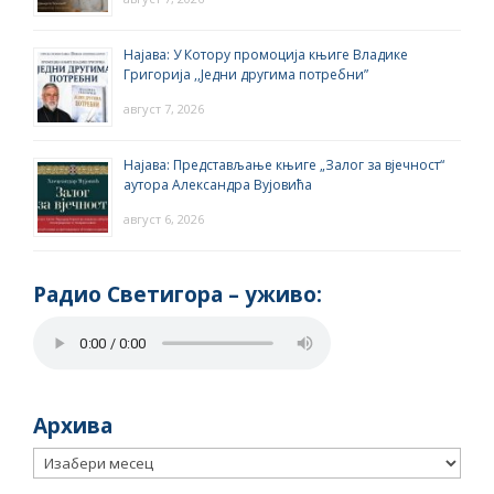
Најава: У Котору промоција књиге Владике
Григорија ,,Једни другима потребни”
август 7, 2026
Најава: Представљање књиге „Залог за вјечност“
аутора Александра Вујовића
август 6, 2026
Радио Светигора – yживо:
Архива
Архива