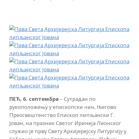
ПЕЋ, 6. септембра
– Сутрадан по
рукоположењу у епископски чин, Његово
Преосвештенство Епископ липљански Г.
Јован, на празник Светог Иринеја Лионског
служио је прву Свету Архијерејску Литургију у