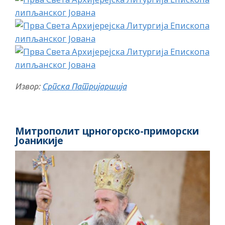
Извор:
Српска Патријаршија
Митрополит црногорско-приморски
Јоаникије