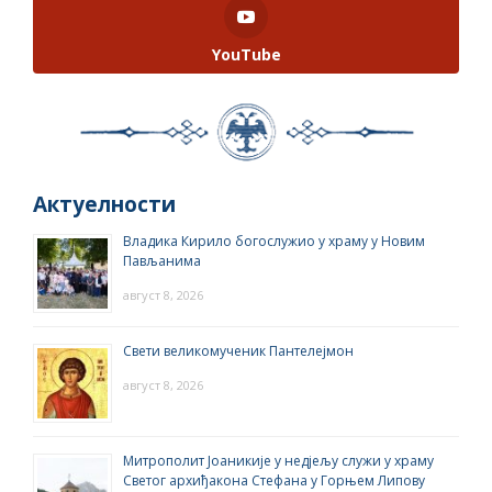
YouTube
Актуелности
Владика Кирило богослужио у храму у Новим
Пављанима
август 8, 2026
Свети великомученик Пантелејмон
август 8, 2026
Митрополит Јоаникије у недјељу служи у храму
Светог архиђакона Стефана у Горњем Липову