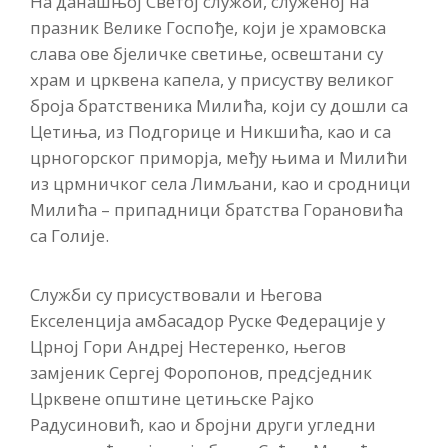
На данашњој Светој служби, служеној на
празник Велике Госпође, који је храмовска
слава ове бјеличке светиње, освештани су
храм и црквена капела, у присуству великог
броја братственика Милића, који су дошли са
Цетиња, из Подгорице и Никшића, као и са
црногорског приморја, међу њима и Милићи
из црмничког села Лимљани, као и сродници
Милића – припадници братства Горановића
са Голије.
Служби су присуствовали и Његова
Екселенција амбасадор Руске Федерације у
Црној Гори Андреј Нестеренко, његов
замјеник Сергеј Форопонов, предсједник
Црквене општине цетињске Рајко
Радусиновић, као и бројни други угледни