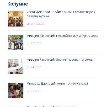
Колумне
Свети мученици Пребиловачки: Светлост вере у
бездану мржње
август 6, 2026
Живојин Ракочевић: Неслобода другачије говори
јул 27, 2026
Живојин Ракочевић: Злочин на заветној земљи
јул 24, 2026
Милорад Дурутовић: Амин – ријеч изнутра
јул 21, 2026