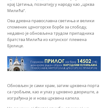
крај Цетиња, познатију у народу као „црква
Милића“.
Ова древна православна светиња и велики
споменик црногорске борбе за слободу,
недавно је обновљена трудом припадника
братства Милића из катунског племена
Бјелице.
Обновљен је сами храм, затим црквена порта
са гробљем, као и улаз у црквено двориште, а
изграђена је и нова црквена капела.