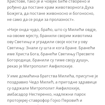
Христове, тако је и човјек биће створено и
рођено да постане храм животворнога Духа
Божјега, да постане живоносно и богоносно,
не само да се роди за пролазност».
«Није онда чудо, браћо, што су Милићи овдје,
на овоме мјесту, бранили својим животима
ову Светињу и уградили своје кости у ову
Светињу. Знали су шта и кога бране. Бранећи
име Христа Бога, бранећи Светињу Пресвете
Богородице, бранили су тиме своју душу»,
рекао је Митрополит Амфилохије.
У име домаћина братства Милића, присутне је
поздравио Чедо Милић, а пригодне здравице
су одржали Митрополит Амфилохије,
амбасадор Нестеренко, надлежни парох
протојереј-ставрофор Гојко Перовић и