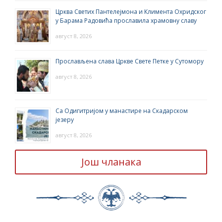
Црква Светих Пантелејмона и Климента Охридског
у Барама Радовића прославила храмовну славу
август 8, 2026
Прослављена слава Цркве Свете Петке у Сутомору
август 8, 2026
Са Одигитријом у манастире на Скадарском
језеру
август 8, 2026
Још чланака