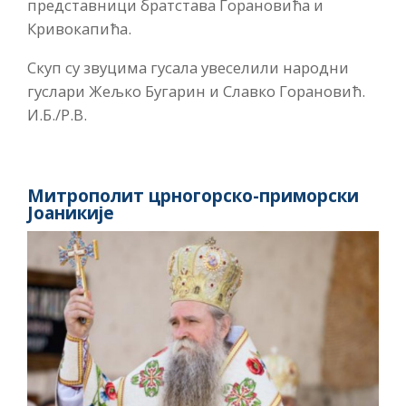
представници братстава Горановића и
Кривокапића.
Скуп су звуцима гусала увеселили народни
гуслари Жељко Бугарин и Славко Горановић.
И.Б./Р.В.
Митрополит црногорско-приморски
Јоаникије