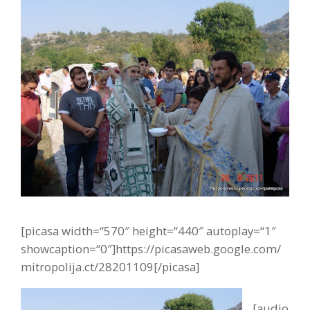
[picasa width=“570″ height=“440″ autoplay=“1″
showcaption=“0″]https://picasaweb.google.com/
mitropolija.ct/28201109[/picasa]
[audio