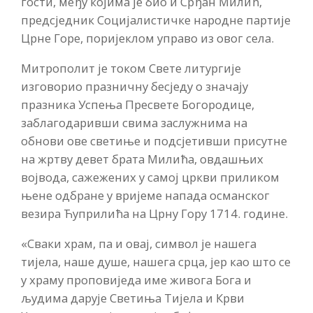
гости, међу којима је био и Срђан Милић,
предсједник Социјалистичке народне партије
Црне Горе, поријеклом управо из овог села.
Митрополит је током Свете литургије
изговорио празничну бесједу о значају
празника Успења Пресвете Богородице,
заблагодаривши свима заслужнима на
обнови ове светиње и подсјетивши присутне
на жртву девет брата Милића, овдашњих
војвода, сажежених у самој цркви приликом
њене одбране у вријеме напада османског
везира Ћуприлића на Црну Гору 1714. године.
«Сваки храм, па и овај, символ је нашега
тијела, наше душе, нашега срца, јер као што се
у храму проповиједа име живога Бога и
људима дарује Светиња Тијела и Крви