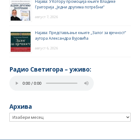
Најава: У Котору промоција књиге Владике
Григорија ,,Једни другима потребни”
август 7, 2026
Најава: Представљање књиге „Залог за вјечност“
аутора Александра Вујовића
август 6, 2026
Радио Светигора – yживо:
Архива
Архива