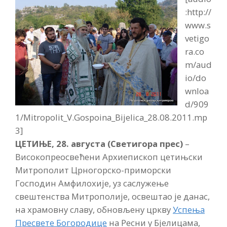
:http://
www.s
vetigo
ra.co
m/aud
io/do
wnloa
d/909
1/Mitropolit_V.Gospoina_Bijelica_28.08.2011.mp
3]
ЦЕТИЊЕ, 28. августа (Светигора прес)
–
Високопреосвећени Архиепископ цетињски
Митрополит Црногорско-приморски
Господин Амфилохије, уз саслужење
свештенства Митрополије, освештао је данас,
на храмовну славу, обновљену цркву
Успења
Пресвете Богородице
на Ресни у Бјелицама,