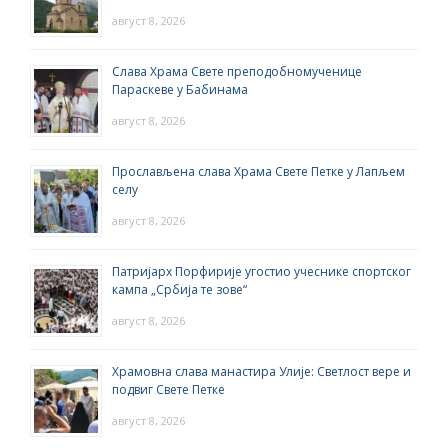
август 8, 2026
Слава Храма Свете преподобномученице
Параскеве у Бабинама
август 8, 2026
Прослављена слава Храма Свете Петке у Лапљем
селу
август 8, 2026
Патријарх Порфирије угостио учеснике спортског
кампа „Србија те зове“
август 8, 2026
Храмовна слава манастира Улије: Светлост вере и
подвиг Свете Петке
август 8, 2026