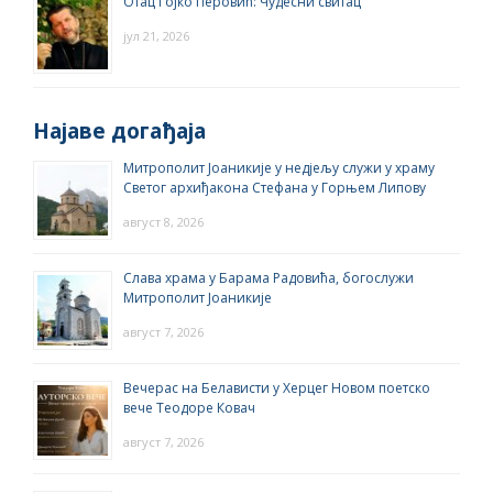
Отац Гојко Перовић: Чудесни свитац
јул 21, 2026
Најаве догађаја
Митрополит Јоаникије у недјељу служи у храму
Светог архиђакона Стефана у Горњем Липову
август 8, 2026
Слава храма у Барама Радовића, богослужи
Митрополит Јоаникије
август 7, 2026
Вечерас на Белависти у Херцег Новом поетско
вече Теодоре Ковач
август 7, 2026