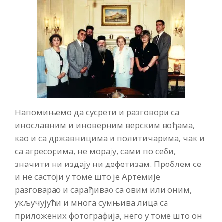
Напомињемо да сусрети и разговори са
инославним и иноверним верским вођама,
као и са државницима и политичарима, чак и
са агресорима, не морају, сами по себи,
значити ни издају ни дефетизам. Проблем се
и не састоји у томе што је Артемије
разговарао и сарађивао са овим или оним,
укључујући и многа сумњива лица са
приложених фотографија, него у томе што он