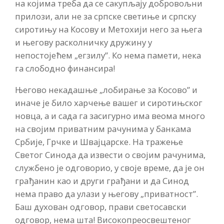
на којима треба да се сакупљају добровољни
прилози, али не за српске светиње и српску
сиротињу на Косову и Метохији него за њега
и његову расколничку дружину у
непостојећем „егзилу”. Ко нема памети, нека
га слободно финансира!
Његово некадашње „лобирање за Косово” и
иначе је било харчење вашег и сиротињског
новца, а и сада га засигурно има веома много
на својим приватним рачунима у банкама
Србије, Грчке и Швајцарске. На тражење
Светог Синода да извести о својим рачунима,
службено је одговорио, у своје време, да је он
грађанин као и други грађани и да Синод
нема право да улази у његову „приватност”.
Баш духован одговор, прави светосавски
одговор, нема шта! Високопреосвештеног