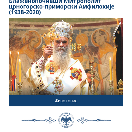
Блаженопочивши Митрополит
црногорско-приморски Амфилохије
(1938-2020)
Животопис