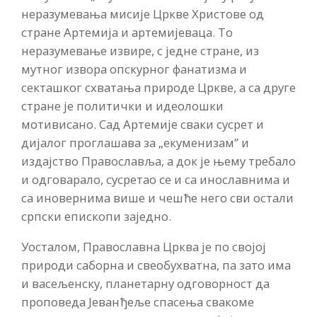
неразумевања мисије Цркве Христове од
стране Артемија и артемијеваца. То
неразумевање извире, с једне стране, из
мутног извора опскурног фанатизма и
секташког схватања природе Цркве, а са друге
стране је политички и идеолошки
мотивисано. Сад Артемије сваки сусрет и
дијалог проглашава за „екуменизам” и
издајство Православља, а док је њему требало
и одговарало, сусретао се и са инославнима и
са иновернима више и чешће него сви остали
српски епископи заједно.
Уосталом, Православна Црква је по својој
природи саборна и свеобухватна, па зато има
и васељенску, планетарну одговорност да
проповеда Јеванђеље спасења свакоме