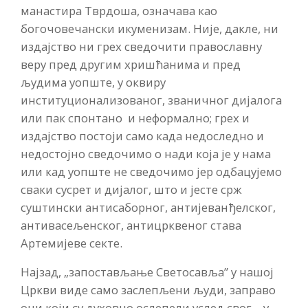
манастира Тврдоша, означава као
богочовечански икуменизам. Није, дакле, ни
издајство ни грех сведочити православну
веру пред другим хришћанима и пред
људима уопште, у оквиру
институционализованог, званичног дијалога
или пак спонтано и неформално; грех и
издајство постоји само када недоследно и
недостојно сведочимо о нади која је у нама
или кад уопште не сведочимо јер одбацујемо
сваки сусрет и дијалог, што и јесте срж
суштински антисаборног, антијеванђелског,
антивасељенског, антицрквеног става
Артемијеве секте.
Најзад, „запостављање Светосавља” у нашој
Цркви виде само заслепљени људи, заправо
они који су духовно ослепели услед свог – у