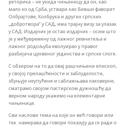
реторика – не укида чињеницу да он, као
мало ко од Срба, уствари као бивши фаворит
Олбрајтове, Холбрука и других српских
„добротвора” у САД, има трајну визу за улазак
у САД. Издајник је остао издајник – осим што
је у међувремену од лажног ревнитеља и
лажног родољуба еволуирао у правог
разбијача црквеног јединства и српске слоге.
С обзиром на то да овај рашчињени епископ,
у својој прелашћености и заблуделости,
збуњује неупућене и саблажњава лаковерне,
сматрамо својом пастирском дужношћу да
верном народу укажемо на елементарне
чињенице.
Сви наслови тема на које он већ говори или
тек намерава да говори показују да се ради о