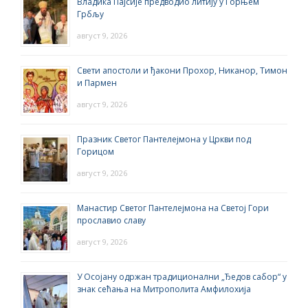
Владика Пајсије предводио литију у Горњем
Грбљу
август 9, 2026
Свети апостоли и ђакони Прохор, Никанор, Тимон
и Пармен
август 9, 2026
Празник Светог Пантелејмона у Цркви под
Горицом
август 9, 2026
Манастир Светог Пантелејмона на Светој Гори
прославио славу
август 9, 2026
У Осојану одржан традиционални „Ђедов сабор“ у
знак сећања на Митрополита Амфилохија