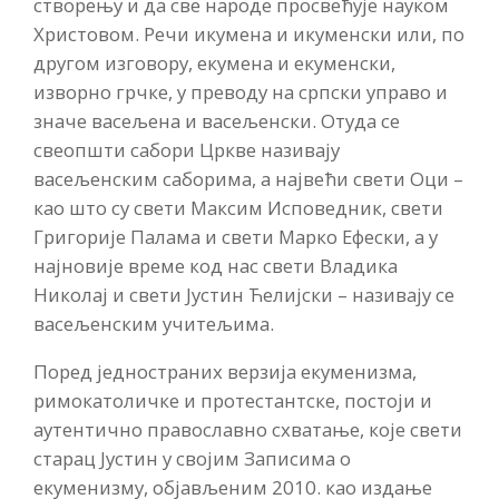
створењу и да све народе просвећује науком
Христовом. Речи икумена и икуменски или, по
другом изговору, екумена и екуменски,
изворно грчке, у преводу на српски управо и
значе васељена и васељенски. Отуда се
свеопшти сабори Цркве називају
васељенским саборима, а највећи свети Оци –
као што су свети Максим Исповедник, свети
Григорије Палама и свети Марко Ефески, а у
најновије време код нас свети Владика
Николај и свети Јустин Ћелијски – називају се
васељенским учитељима.
Поред једностраних верзија екуменизма,
римокатоличке и протестантске, постоји и
аутентично православно схватање, које свети
старац Јустин у својим Записима о
екуменизму, објављеним 2010. као издање