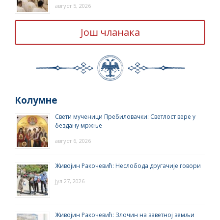
август 5, 2026
Још чланака
Колумне
Свети мученици Пребиловачки: Светлост вере у
бездану мржње
август 6, 2026
Живојин Ракочевић: Неслобода другачије говори
јул 27, 2026
Живојин Ракочевић: Злочин на заветној земљи