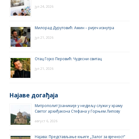
јул 24, 2026
Милорад Дурутовић: Амин – ријеч изнутра
јул 21, 2026
Отац Гојко Перовић: Чудесни свитац
јул 21, 2026
Најаве догађаја
Митрополит Јоаникије у недјељу служи у храму
Светог архиђакона Стефана у Горњем Липову
август 6, 2026
Најава: Представљање књиге „Залог за вјечност“