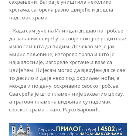
сахрањени. Ватра је уништила неколико
крстача, сагорела разно цвијеће и дошла
надомак храма.
– Када сам јуче на Илиндан дошао на гробље
да запалим свијећу за своје покојне родитеље
имао сам шта да видим. Дочекао ме је јак
мирис паљевине, изгорела трава и што је
најжалосније, изгореле крстаче и вазе са
цвијећем. Нијесам могао да вјерујем да се све
то десило и да је неко под окриљем ноћи, а
можда и по дану, оскрнавио сеоско гробље.
Сва срећа је што пламен није захватио цркву,
а трагови пламена видљиви су надомак
сеоског храма – каже Рајко Баровић.