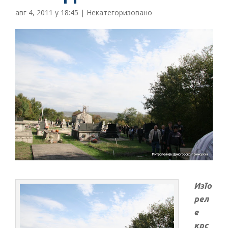
авг 4, 2011 у 18:45
|
Некатегоризовано
Изго
рел
е
крс