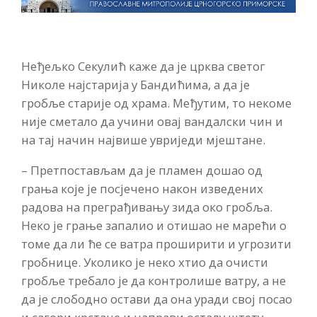
Неђељко Секулић каже да је црква светог
Николе најстарија у Бандићима, а да је
гробље старије од храма. Међутим, то некоме
није сметало да учини овај вандалски чин и
на тај начин највише увриједи мјештане.
– Претпостављам да је пламен дошао од
грања које је посјечено након изведених
радова на преграђивању зида око гробља.
Неко је грање запалио и отишао не марећи о
томе да ли ће се ватра проширити и угрозити
гробнице. Уколико је неко хтио да очисти
гробље требало је да контролише ватру, а не
да је слободно остави да она уради свој посао