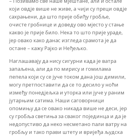
– Позивамо све наше мјештане, али и остале
који овдје више не живе, а чији су преци овдје
сахрањени, да што прије обиђу гробље,
очисте гробнице и доведу ово мјесто у стање
какво је прије било. Нека то што прије ураде,
јер овако како данас изгледа срамота је да
остане – кажу Рајко и Неђељко.
Наглашавају да нису сигурни када је ватра
запаљена, али да по мирису и гомилама
пепела који су се јуче током дана још димили,
могу претпоставити да се то десило у ноћи
између понедјељка и уторка или јуче у раним
јутарњим сатима. Наши саговорници
опомињу да се овако никада више не деси, јер
су гробља светиња за сваког појединца и да је
недопустиво да неко несметано пали ватру на
гробљу и тако прави штету и вријеђа људска