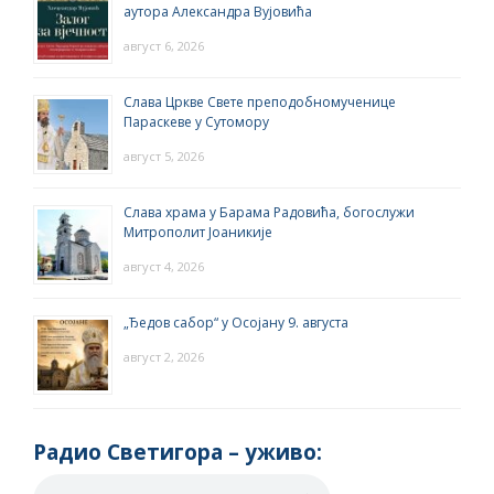
аутора Александра Вујовића
август 6, 2026
Слава Цркве Свете преподобномученице
Параскеве у Сутомору
август 5, 2026
Слава храма у Барама Радовића, богослужи
Митрополит Јоаникије
август 4, 2026
„Ђедов сабор“ у Осојану 9. августа
август 2, 2026
Радио Светигора – yживо: