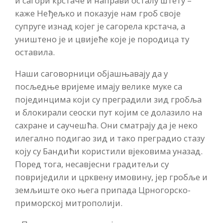
и сагори крстаче и направи осталу штету –
каже Неђељко и показује нам гроб своје
супруге изнад којег је сагорела крстача, а
уништено је и цвијеће које је породица ту
оставила.
Наши саговорници објашњавају да у
посљедње вријеме имају велике муке са
појединцима који су преградили зид гробља
и блокирали сеоски пут којим се долазило на
сахране и саучешћа. Они сматрају да је неко
илегално подигао зид и тако преградио стазу
коју су Бандићи користили вјековима уназад.
Поред тога, несавјесни градитељи су
повриједили и црквену имовину, јер гробље и
земљиште око њега припада Црногорско-
приморској митрополији.