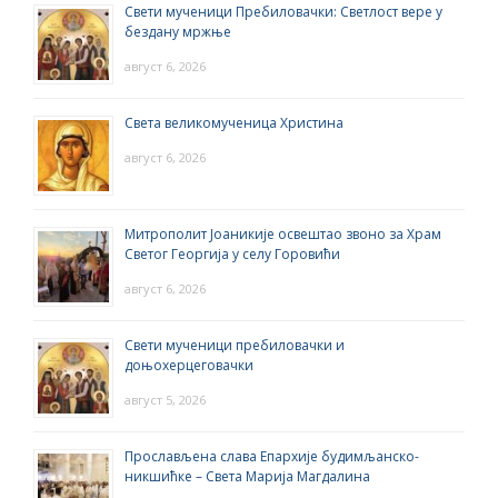
Свети мученици Пребиловачки: Светлост вере у
бездану мржње
август 6, 2026
Света великомученица Христина
август 6, 2026
Митрополит Јоаникије освештао звоно за Храм
Светог Георгија у селу Горовићи
август 6, 2026
Свети мученици пребиловачки и
доњохерцеговачки
август 5, 2026
Прослављена слава Епархије будимљанско-
никшићке – Света Марија Магдалина