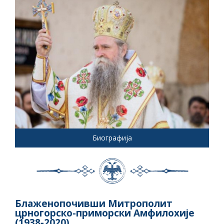
Биографија
Блаженопочивши Митрополит
црногорско-приморски Амфилохије
(1938-2020)