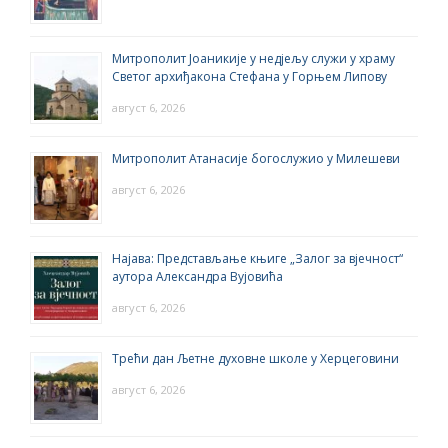
Митрополит Јоаникије у недјељу служи у храму
Светог архиђакона Стефана у Горњем Липову
август 6, 2026
Митрополит Атанасије богослужио у Милешеви
август 6, 2026
Најава: Представљање књиге „Залог за вјечност“
аутора Александра Вујовића
август 6, 2026
Трећи дан Љетне духовне школе у Херцеговини
август 6, 2026