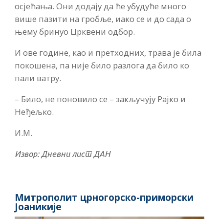
осјећања. Они додају да ће убудуће много
више пазити на гробље, иако се и до сада о
њему бринуо Црквени одбор.
И ове године, као и претходних, трава је била
покошена, па није било разлога да било ко
пали ватру.
– Било, не поновило се – закључују Рајко и
Неђељко.
И.М.
Извор: Дневни лист ДАН
Митрополит црногорско-приморски
Јоаникије