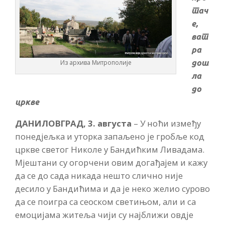
тач
е,
ват
ра
дош
Из архива Митрополије
ла
до
цркве
ДАНИЛОВГРАД, 3. августа
– У ноћи између
понедјељка и уторка запаљено је гробље код
цркве светог Николе у Бандићким Ливадама.
Мјештани су огорчени овим догађајем и кажу
да се до сада никада нешто слично није
десило у Бандићима и да је неко желио сурово
да се поигра са сеоском светињом, али и са
емоцијама житеља чији су најближи овдје