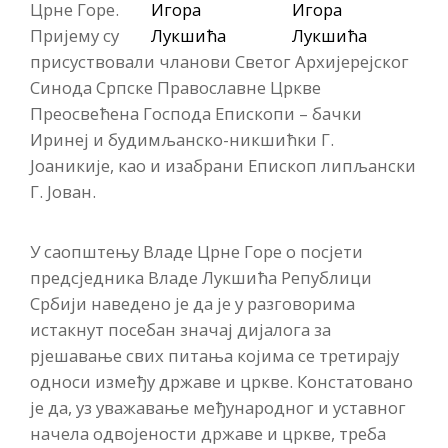
Црне Горе.
Пријему су
присуствовали чланови Светог Архијерејског
Синода Српске Православне Цркве
Преосвећена Господа Епископи – бачки
Иринеј и будимљанско-никшићки Г.
Јоаникије, као и изабрани Епископ липљански
Г. Јован.
У саопштењу Владе Црне Горе о посјети
предсједника Владе Лукшића Републици
Србији наведено је да је у разговорима
истакнут посебан значај дијалога за
рјешавање свих питања којима се третирају
односи између државе и цркве. Констатовано
је да, уз уважавање међународног и уставног
начела одвојености државе и цркве, треба