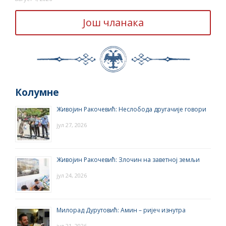
Још чланака
Колумне
Живојин Ракочевић: Неслобода другачије говори
јул 27, 2026
Живојин Ракочевић: Злочин на заветној земљи
јул 24, 2026
Милорад Дурутовић: Амин – ријеч изнутра
јул 21, 2026