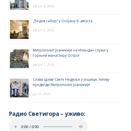
август 4, 2026
„Ђедов сабор“ у Осојану 9. августа
август 2, 2026
Митрополит Јоаникије на Илиндан служи у
Горњем манастиру Острог
август 1, 2026
Слава цркве Свете Недјеље у Јошици, литију
предводи Митрополит Јоаникије
јул 31, 2026
Радио Светигора – yживо: