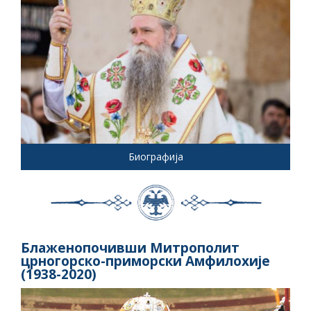
Биографија
Блаженопочивши Митрополит
црногорско-приморски Амфилохије
(1938-2020)