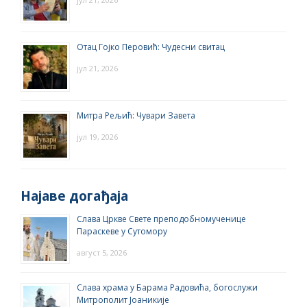
Отац Гојко Перовић: Чудесни свитац
јул 21, 2026
Митра Рељић: Чувари Завета
јул 19, 2026
Најаве догађаја
Слава Цркве Свете преподобномученице
Параскеве у Сутомору
август 5, 2026
Слава храма у Барама Радовића, богослужи
Митрополит Јоаникије