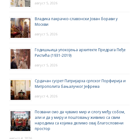
август 5, 2026
Владика пакрачко-славонски Јован борави у
Москви
август 5, 2026
Годишњица упокојења архитекте Предрага Пеђе
Ристића (1931-2019)
август 5, 2026
Срдачан сусрет Патријарха српског Порфирија и
Митрополита бањалучког Јефрема
август 4, 2026
Позвани смо да чувамо мир и слогу међу собом,
али и да у миру и поштовању живимо са свим
народима са којима делимо овај благословени
простор
август 4, 2026