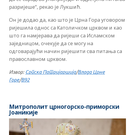
разријеше“, рекао је Лукшић.
Он је додао да, као што је Црна Гора уговором
ријешила однос са Католичком црквом и као
што га намјерава да ријеши са Исламском
заједницом, очекује да се могу на
одговарајући начин ријешити сва питања са
православном црквом.
Извор:
Српска Патријаршија
/
Влада Црне
Горе
/
B92
Митрополит црногорско-приморски
Јоаникије