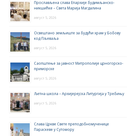
Прослављена слава Епархије будимљанско-
никшићке – Света Марија Магдалина
август 5, 2026
Освештано земљиште за будући храм у Бобову
код Пљеваља
август 5, 2026
Саопштење за јавност Митрополије црногорско-
приморске
август 5, 2026
Љетна школа – Архијерејска Литургија у Требињу
август 5, 2026
Слава Цркве Свете преподобномученице
Параскеве у Сутомору