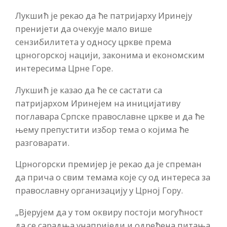
Лукшић је рекао да ће патријарху Иринеју
пренијети да очекује мало више
сензибилитета у односу цркве према
црногорској нацији, законима и економским
интересима Црне Горе.
Лукшић је казао да ће се састати са
патријархом Иринејем на иницијативу
поглавара Српске православне цркве и да ће
њему препустити избор тема о којима ће
разговарати.
Црногорски премијер је рекао да је спреман
да прича о свим темама које су од интереса за
православну организацију у Црној Гору.
„Вјерујем да у том оквиру постоји могућност
да се сарадња унаприједи и одређена питања