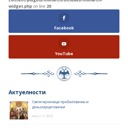
widget.php
on line
20
Facebook
YouTube
Актуелности
Свети мученици пребиловачки и
доњохерцеговачки
август 5, 2026