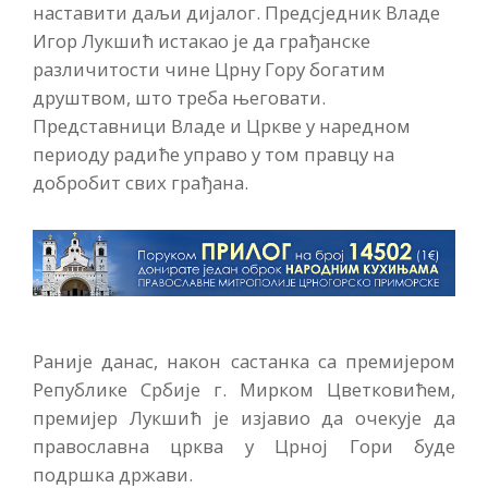
наставити даљи дијалог. Предсједник Владе
Игор Лукшић истакао је да грађанске
различитости чине Црну Гору богатим
друштвом, што треба његовати.
Представници Владе и Цркве у наредном
периоду радиће управо у том правцу на
добробит свих грађана.
Раније данас, након састанка са премијером
Републике Србије г. Мирком Цветковићем,
премијер Лукшић је изјавио да очекује да
православна црква у Црној Гори буде
подршка држави.