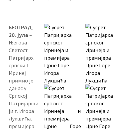
БЕОГРАД,
20. јула –
Његова
Светост
Патријарх
српски Г.
Иринеј
примио је
данас у
Српској
Патријарши
ји г. Игора
Лукшића,
премијера